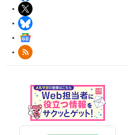
X(エックス)
BlueSky
Googleニュース
RSS