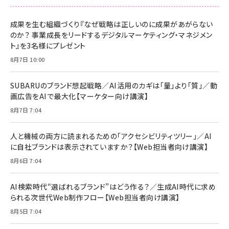
スペシャルエディション[王道エンタメの矜持／
NIMASO ガラスフィルム iPhone 17 用 保護フィ
Amazon eギフトカード - Amazonロゴ - クラ
BTS]
ルム 強化ガラス 耐衝撃 高透過率 指紋防止 貼りや
シック
すい ガイド枠付き いPhone17 (6.3インチ) 対応
成果を生む組織づくり『なぜ戦略は正しいのに成果があがらない
￥1,100
￥5,000
2枚セット DSP25F1698
のか？ 事業成長をリードするデジタルマーケティング・マネジメン
￥1,599
ト』を3名様にプレゼント
anan(アンアン)2026/07/08号 No.2502[2026
Anker PowerLine III Flow USB-C & USB-C
年後半、あなたの恋と運命／山田涼介]
【New】Amazon Fire TV Stick HD | 手軽にスト
ケーブル Anker絡まないケーブル 240W 結束バン
8月7日 10:00
リーミングをはじめよう | ストリーミングメディアプ
ド付き USB PD対応 シリコン素材採用 iPhone
￥880
レイヤー
17 / 16 / 15 / Galaxy iPad Pro MacBook
￥1,890
Pro/Air 各種対応 (1.8m ミッドナイトブラック)
SUBARUのブランド想起戦略／AI活用のカギは「量」より「質」／動
￥6,980
画広告をAIで最大化【マーケター向け講演】
ママ投資家が育休中に１億貯めた株式投資
アサヒ飲料 モンスター エナジー 355ml×24本
￥1,870
8月7日 7:04
Anker Soundcore P31i (Bluetooth 6.1) 【完
￥4,192
全ワイヤレスイヤホン/アクティブノイズキャンセリ
ング/マルチポイント接続 / 最大50時間再生 / PSE
人と機械の両方に読まれるための「アクセシビリティツリー」／AI
組織の成果を最大化する ルールのデザイン
技術基準適合】ブラック
￥5,990
サッポロ 生ビール 黒ラベル 350ml 缶 24本 ビー
に自社ブランドは表示されていますか？【Web担当者向け講演】
￥1,980
ル ケース買い【6/30応募〆切! 黒ラベルビヤセラー
8月6日 7:04
キャンペーン】
Anker PowerLine III Flow USB-C & USB-C
ケーブル Anker絡まないケーブル 240W 結束バン
￥4,857
ド付き USB PD対応 シリコン素材採用 iPhone
AI検索時代“選ばれるブランド”はどう作る？／生成AI時代に求め
Amazonランキングをもっと見る
17 / 16 / 15 / Galaxy iPad Pro MacBook
￥1,890
られる次世代Web制作フロー【Web担当者向け講演】
Pro/Air 各種対応 (1.8m ミッドナイトブラック)
Amazonランキングをもっと見る
8月5日 7:04