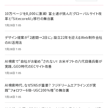
10万ページを8,000に激減！ 富士通が挑んだグローバルサイト改
革と「SitecoreAI」移行の舞台裏
7月29日 7:05
デザイン提案が「2週間→2日に」 設立22年を迎えるWeb制作会社
のAI活用法
7月28日 7:05
AI検索で“自社がお勧め”されない！ お米ギフトの八代目儀兵衛が
実践、GEO時代のECサイト改善
7月16日 7:05
AI検索時代、なぜSNSが重要？ フジドリームエアラインズが実
践“フォロワー6倍・UGC200％増”の舞台裏
7月14日 7:05