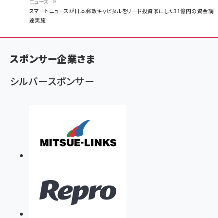
ニュース
パ
スマートニュースが日本郵政キャピタルをリード投資家にした31億円の資金調
達実施
ン
く
ず
スポンサー企業さま
シルバースポンサー