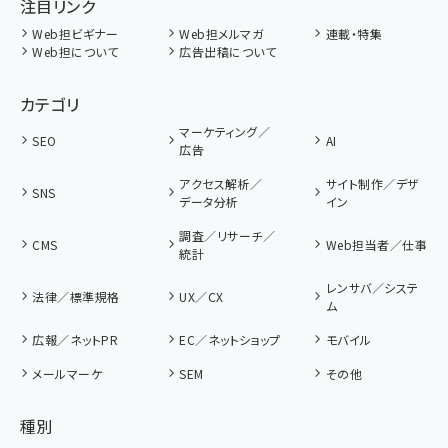
注目リンク
Web担ビギナー
Web担メルマガ
連載・特集
Web担について
広告出稿について
カテゴリ
マーケティング／
SEO
AI
広告
アクセス解析／
サイト制作／デザ
SNS
データ分析
イン
調査／リサーチ／
CMS
Web担当者／仕事
統計
レンサバ／システ
法律／標準規格
UX／CX
ム
広報／ネットPR
EC／ネットショップ
モバイル
メールマーケ
SEM
その他
種別