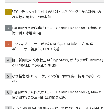
SEOで勝つタイトル付けの法則とは？ グーグルから評価され、
流入数を増やす5つの条件
1週間かかった作業が1日に！ Gemini Notebookを無料で
使い倒す活用術8選
アクティブユーザーが2倍に急成長！ JA共済アプリに学
ぶ“ユーザー視点”のUI/UX改善
朝日新聞社の文章校正AI「Typoless」がブラウザ「Chrome」
と「Edge」上でも校正が可能に
なぜ経営者は、マーケティング部門の報告に納得できないの
か？
1週間かかった作業が1日に！ Gemini Notebookを無料で
使い倒す8つの活用術【1週間まとめ】
デザイン提案が「2週間→2日に」 設立22年を迎えるWeb制作