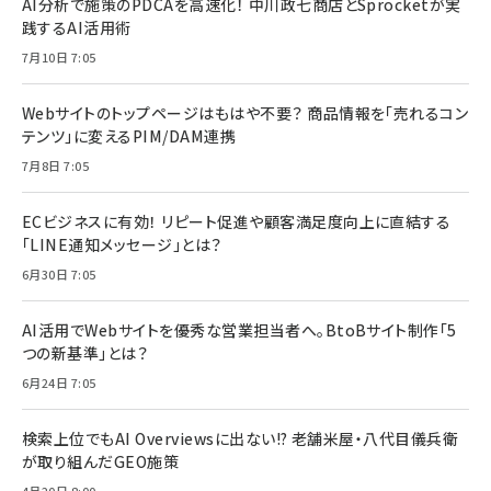
AI分析で施策のPDCAを高速化！ 中川政七商店とSprocketが実
践するAI活用術
7月10日 7:05
Webサイトのトップページはもはや不要？ 商品情報を「売れるコン
テンツ」に変えるPIM/DAM連携
7月8日 7:05
ECビジネスに有効！ リピート促進や顧客満足度向上に直結する
「LINE通知メッセージ」とは？
6月30日 7:05
AI活用でWebサイトを優秀な営業担当者へ。BtoBサイト制作「5
つの新基準」とは？
6月24日 7:05
検索上位でもAI Overviewsに出ない!? 老舗米屋・八代目儀兵衛
が取り組んだGEO施策
4月20日 8:00