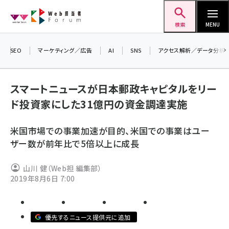
メ
Web担当者Forum
イ
検索
MENU
ン
コ
SEO
マーケティング／広告
AI
SNS
アクセス解析／データ分析
＼ 
ン
生成
テ
スマートニュースが日本郵政キャピタルをリー
るセ
ン
ド投資家にした31億円の資金調達実施
20
ツ
seo (3536)
▼申
に
米国市場での事業加速が目的、米国での事業はユー
ai (2818)
移
ザー数が前年比で5倍以上に成長
動
youtube (2444)
山川 健（Web担 編集部）
note (2320)
2019年8月6日 7:00
セミナー (2313)
z世代 (1629)
優先するニュース提供元に追加
meo (1279)