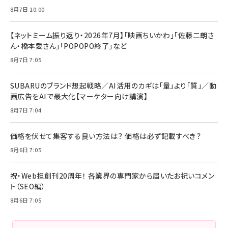
8月7日 10:00
【ネットミーム振り返り・2026年7月】「映画ちいかわ」「佐藤二朗さ
ん・橋本愛さん」「POPOPO終了」など
8月7日 7:05
SUBARUのブランド想起戦略／AI活用のカギは「量」より「質」／動
画広告をAIで最大化【マーケター向け講演】
8月7日 7:04
価格を伏せて集客する良い方法は？ 価格は必ず記載すべき？
8月6日 7:05
祝・Web担創刊20周年！ 各業界の専門家から届いたお祝いコメン
ト（SEO編）
8月6日 7:05