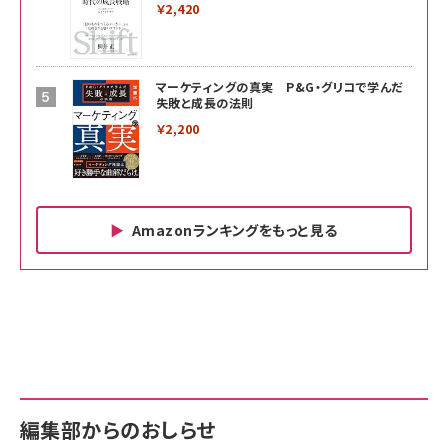
￥2,420
マーケティングの真実 P&G・グリコで学んだ
失敗と成長の法則
￥2,200
Amazonランキングをもっと見る
Amazon ビジネス・経済関連書籍 の売れ筋ランキン
Amazon 家電＆カメラ の売れ筋ランキング
Amazon パソコン・周辺機器 の売れ筋ランキング
グ
更新日時：2026/06/26 19:00
更新日時：2026/06/26 19:00
更新日時：2026/06/26 19:00
anan(アンアン)2026/07/01号 No.2501[魅せる
KIOXIA(キオクシア) 旧東芝メモリ microSD
KIOXIA(キオクシア) 旧東芝メモリ microSD
カラダ2026／宮舘涼太]
128GB UHS-I Class10 (最大読出速度
128GB UHS-I Class10 (最大読出速度
100MB/s) Nintendo Switch動作確認済 国内
100MB/s) Nintendo Switch動作確認済 国内
￥880
サポート正規品 メーカー保証5年 KLMEA128G
サポート正規品 メーカー保証5年 KLMEA128G
￥2,680
￥2,680
編集部からのおしらせ
anan(アンアン)2026/06/24号 No.2500増刊