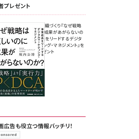
者プレゼント
成果を生む組織づくり『なぜ戦略
は正しいのに成果があがらないの
か？ 事業成長をリードするデジタ
ルマーケティング・マネジメント』を
3名様にプレゼント
8月7日 10:00
画広告も役立つ情報バッチリ！
ponsored