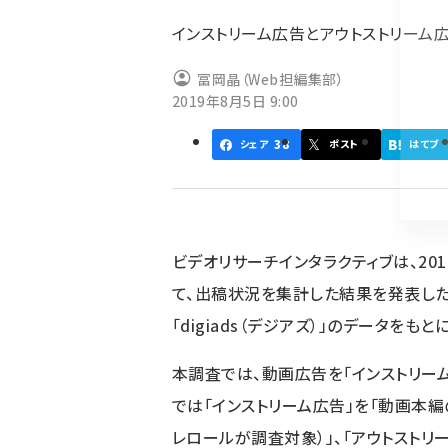
ず
インストリーム広告とアウトストリーム
冨岡晶（Web担編集部）
2019年8月5日 9:00
38
シェア
ポスト
はてブ
ビデオリサーチインタラクティブは、20
て、出稿状況を集計した結果を発表した
「digiads（デジアズ）」のデータをもと
本調査では、動画広告を「インストリーム広
では「インストリーム広告」を「動画本編
レロールが調査対象）」、「アウトストリ