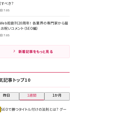
載すべき？
日 7:05
・Web担創刊20周年！ 各業界の専門家から届
お祝いコメント（SEO編）
日 7:05
新着記事をもっと見る
気記事トップ10
昨日
1週間
1か月
SEOで勝つタイトル付けの法則とは？ グー