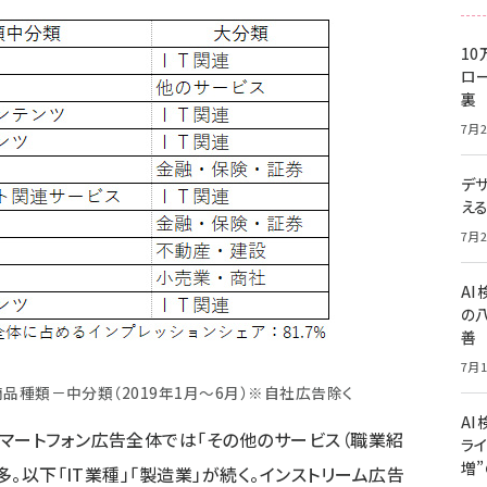
10
ロー
裏
7月2
デ
え
7月2
A
の
善
7月1
品種類－中分類（2019年1月～6月）※自社広告除く
AI
マートフォン広告全体では「その他のサービス（職業紹
ライ
増
多。以下「IT業種」「製造業」が続く。インストリーム広告