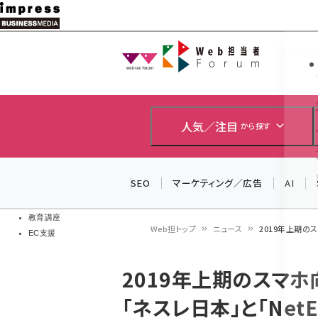
メ
イ
Web担当者
Web担当者
ン
EC担当者
コ
製品導入
ン
企業IT
ソフト開発
テ
人気／注目
から探す
IoT・AI
ン
DCクラウド
研究・調査
ツ
SEO
マーケティング／広告
AI
エネルギー
に
ドローン
移
教育講座
Web担トップ
ニュース
2019年上期のス
EC支援
動
パ
2019年上期のスマ
ン
「ネスレ日本」と「NetE
く