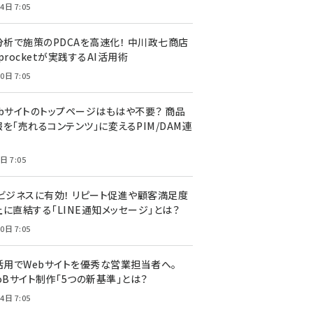
4日 7:05
I分析で施策のPDCAを高速化！ 中川政七商店
procketが実践するAI活用術
0日 7:05
ebサイトのトップページはもはや不要？ 商品
を「売れるコンテンツ」に変えるPIM/DAM連
日 7:05
Cビジネスに有効！ リピート促進や顧客満足度
上に直結する「LINE通知メッセージ」とは？
0日 7:05
I活用でWebサイトを優秀な営業担当者へ。
oBサイト制作「5つの新基準」とは？
4日 7:05