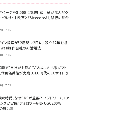
万ページを8,000に激減！ 富士通が挑んだグ
バルサイト改革と「SitecoreAI」移行の舞台
9日 7:05
ザイン提案が「2週間→2日に」 設立22年を迎
るWeb制作会社のAI活用法
8日 7:05
I検索で“自社がお勧め”されない！ お米ギフト
八代目儀兵衛が実践、GEO時代のECサイト改
6日 7:05
検索時代、なぜSNSが重要？ フジドリームエア
ンズが実践“フォロワー6倍・UGC200％
”の舞台裏