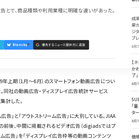
広告とで、商品種類や利用業種に明確な違いがあった。
成
果
ジ
プ
Bluesky
優先するニュース提供元に追加
8月7
【ネ
かわ
了
19年上期（1月～6月）のスマートフォン動画広告につい
8月7
。同社の動画広告・ディスプレイ広告統計サービス
S
に集計した。
「
タ
告」と「アウトストリーム広告」に大別している。JIAA
8月7
の前後、中間に掲載されるビデオ広告（digiadsではプ
ーム広告」を「ディスプレイ広告枠等の動画コンテンツ
価