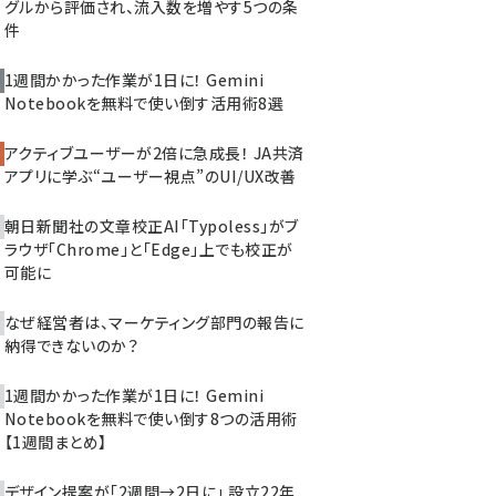
グルから評価され、流入数を増やす5つの条
件
1週間かかった作業が1日に！ Gemini
Notebookを無料で使い倒す活用術8選
アクティブユーザーが2倍に急成長！ JA共済
アプリに学ぶ“ユーザー視点”のUI/UX改善
朝日新聞社の文章校正AI「Typoless」がブ
ラウザ「Chrome」と「Edge」上でも校正が
可能に
なぜ経営者は、マーケティング部門の報告に
納得できないのか？
1週間かかった作業が1日に！ Gemini
Notebookを無料で使い倒す8つの活用術
【1週間まとめ】
デザイン提案が「2週間→2日に」 設立22年