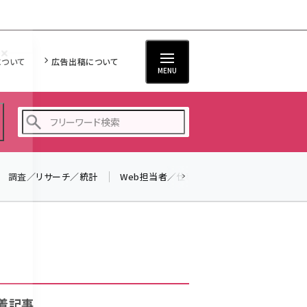
について
広告出稿について
MENU
調査／リサーチ／統計
Web担当者／仕事
法律／標準規格
seo (3528)
ai (2811)
youtube (2439)
note (2315)
セミナー (2308)
着記事