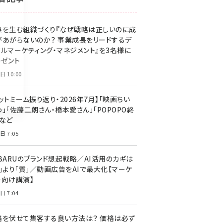
z世代 (1623)
果を生む組織づくり『なぜ戦略は正しいのに成
meo (1277)
があがらないのか？ 事業成長をリードするデ
llmo (1166)
タルマーケティング・マネジメント』を3名様に
レゼント
日 10:00
ットミーム振り返り・2026年7月】「映画ちい
」「佐藤二朗さん・橋本愛さん」「POPOPO終
」など
日 7:05
UBARUのブランド想起戦略／AI活用のカギは
量」より「質」／動画広告をAIで最大化【マーケ
ー向け講演】
日 7:04
格を伏せて集客する良い方法は？ 価格は必ず