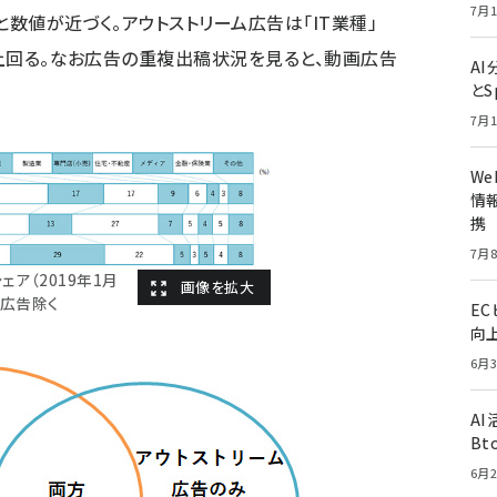
7月1
％と数値が近づく。アウトストリーム広告は「IT業種」
を上回る。なお広告の重複出稿状況を見ると、動画広告
A
とS
7月1
W
情報
携
7月8
ア（2019年1月
社広告除く
E
向
6月3
A
Bt
6月2