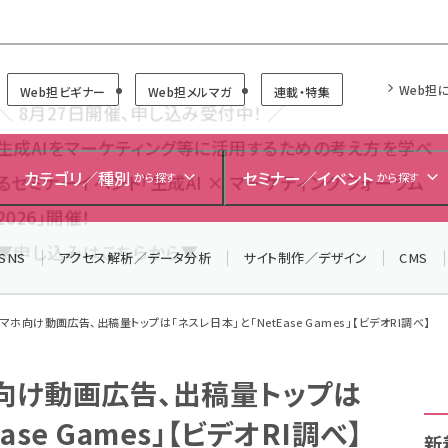
Forum
Web担
Web担ビギナー
Web担メルマガ
連載・特集
＼ 8月27日開催、申し込み受付中！ ／
生成AIをマーケティング等に活用するための考え方を学べ
カテゴリ／種別
セミナー／イベント
から探す
から探す
るセミナーイベント「生成AI × マーケティング フォーラム
2026」開催！
SNS
アクセス解析／データ分析
サイト制作／デザイン
CMS
▼申し込みはこちらから▼
マホ向け動画広告、出稿量トップは「ネスレ日本」と「NetEase Games」【ビデオRI調べ】
ホ向け動画広告、出稿量トップは
ase Games」【ビデオRI調べ】
新