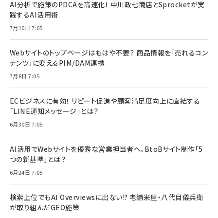
AI分析で施策のPDCAを高速化！ 中川政七商店とSprocketが実
践するAI活用術
7月10日 7:05
Webサイトのトップページはもはや不要？ 商品情報を「売れるコン
テンツ」に変えるPIM/DAM連携
7月8日 7:05
ECビジネスに有効！ リピート促進や顧客満足度向上に直結する
「LINE通知メッセージ」とは？
6月30日 7:05
AI活用でWebサイトを優秀な営業担当者へ。BtoBサイト制作「5
つの新基準」とは？
6月24日 7:05
検索上位でもAI Overviewsに出ない!? 老舗米屋・八代目儀兵衛
が取り組んだGEO施策