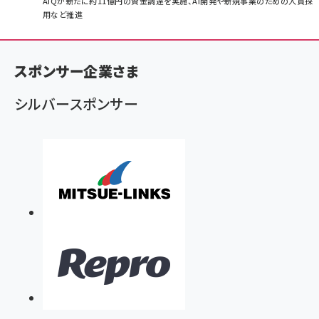
パ
AIQが新たに約11億円の資金調達を実施、AI開発や新規事業のための人員採
用など推進
ン
く
ず
スポンサー企業さま
シルバースポンサー