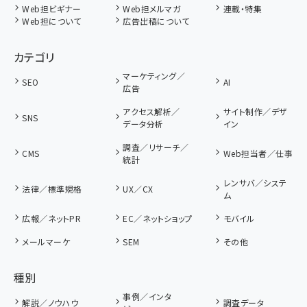
Web担ビギナー
Web担メルマガ
連載・特集
Web担について
広告出稿について
カテゴリ
マーケティング／
SEO
AI
広告
アクセス解析／
サイト制作／デザ
SNS
データ分析
イン
調査／リサーチ／
CMS
Web担当者／仕事
統計
レンサバ／システ
法律／標準規格
UX／CX
ム
広報／ネットPR
EC／ネットショップ
モバイル
メールマーケ
SEM
その他
種別
事例／インタ
解説／ノウハウ
調査データ