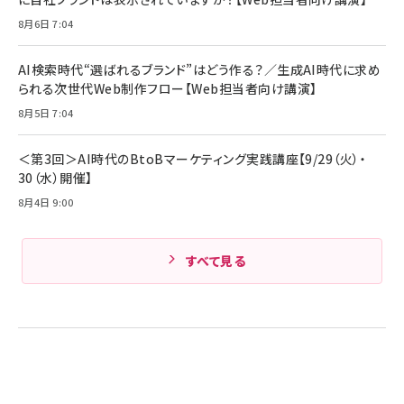
ル ケース買い【6/30応募〆切! 黒ラベルビヤセラー
￥1,980
8月6日 7:04
キャンペーン】
Anker PowerLine III Flow USB-C & USB-C
ケーブル Anker絡まないケーブル 240W 結束バン
￥4,857
ド付き USB PD対応 シリコン素材採用 iPhone
AI検索時代“選ばれるブランド”はどう作る？／生成AI時代に求め
17 / 16 / 15 / Galaxy iPad Pro MacBook
￥1,890
られる次世代Web制作フロー【Web担当者向け講演】
Amazonランキングをもっと見る
Pro/Air 各種対応 (1.8m ミッドナイトブラック)
Amazonランキングをもっと見る
8月5日 7:04
Amazonランキングをもっと見る
＜第3回＞AI時代のBtoBマーケティング実践講座【9/29（火）・
30（水）開催】
8月4日 9:00
すべて見る