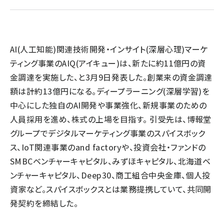
llmo (1163)
AI(人工知能)関連技術開発・インサイト(深層心理)マーケ
ティング事業のAIQ(アイキュー)は、新たに約11億円の資
金調達を実施した、と3月9日発表した。創業来の資金調達
額は計約13億円になる。ディープラーニング(深層学習)を
中心にした独自のAI開発や事業強化、新規事業のための
人員採用を進め、株式の上場を目指す。 引受先は、博報堂
グループでデジタルマーケティング事業のスパイスボック
ス、IoT関連事業のand factoryや、投資会社・ファンドの
SMBCベンチャーキャピタル、みずほキャピタル、北海道ベ
ンチャーキャピタル、Deep30、商工組合中央金庫、個人投
資家など。スパイスボックスとは業務提携していて、共同開
発契約を締結した。