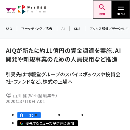
メ
Web担当者Forum
イ
検索
MENU
ン
コ
SEO
マーケティング／広告
AI
SNS
アクセス解析／データ分析
ン
＼ 
生
テ
AIQが新たに約11億円の資金調達を実施、AI
るセ
ン
開発や新規事業のための人員採用など推進
20
ツ
seo (3526)
▼
に
引受先は博報堂グループのスパイスボックスや投資会
ai (2807)
移
社・ファンドなど、株式の上場へ
動
youtube (2434)
山川 健（Web担 編集部）
note (2312)
2020年3月10日 7:01
セミナー (2307)
30
z世代 (1622)
優先するニュース提供元に追加
meo (1275)