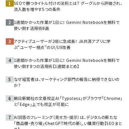
SEOで勝つタイトル付けの法則とは？ グーグルから評価され、
流入数を増やす5つの条件
1週間かかった作業が1日に！ Gemini Notebookを無料で
使い倒す活用術8選
アクティブユーザーが2倍に急成長！ JA共済アプリに学
ぶ“ユーザー視点”のUI/UX改善
1週間かかった作業が1日に！ Gemini Notebookを無料で
使い倒す8つの活用術【1週間まとめ】
なぜ経営者は、マーケティング部門の報告に納得できないの
か？
朝日新聞社の文章校正AI「Typoless」がブラウザ「Chrome」
と「Edge」上でも校正が可能に
AI回答のフレーミング（見せ方・提示）は、デジタルの新たな
「商品棚・売り場」――ChatGPT時代の新しい購買行動【SEOまと