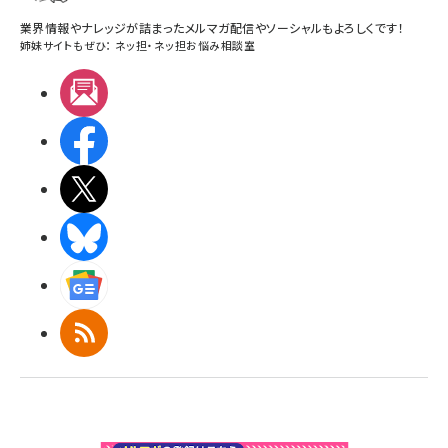
業界情報やナレッジが詰まったメルマガ配信やソーシャルもよろしくです！
姉妹サイトもぜひ：
ネッ担
・
ネッ担お悩み相談室
メルマガ
Facebook
X(エックス)
BlueSky
Googleニュース
RSS