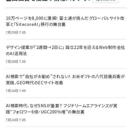
10万ページを8,000に激減！ 富士通が挑んだグローバルサイト改
革と「SitecoreAI」移行の舞台裏
7月29日 7:05
デザイン提案が「2週間→2日に」 設立22年を迎えるWeb制作会社
のAI活用法
7月28日 7:05
AI検索で“自社がお勧め”されない！ お米ギフトの八代目儀兵衛が
実践、GEO時代のECサイト改善
7月16日 7:05
AI検索時代、なぜSNSが重要？ フジドリームエアラインズが実
践“フォロワー6倍・UGC200％増”の舞台裏
7月14日 7:05