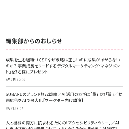
Amazon ビジネス・経済関連書籍 の売れ筋ランキン
Amazon 家電＆カメラ の売れ筋ランキング
Amazon パソコン・周辺機器 の売れ筋ランキング
グ
更新日時：2026/06/26 19:00
更新日時：2026/06/26 19:00
更新日時：2026/06/26 19:00
anan(アンアン)2026/07/01号 No.2501[魅
KIOXIA(キオクシア) 旧東芝メモリ microSD
KIOXIA(キオクシア) 旧東芝メモリ microSD
せるカラダ2026／宮舘涼太]
128GB UHS-I Class10 (最大読出速度
128GB UHS-I Class10 (最大読出速度
100MB/s) Nintendo Switch動作確認済 国
100MB/s) Nintendo Switch動作確認済 国
￥880
内サポート正規品 メーカー保証5年
内サポート正規品 メーカー保証5年
￥2,680
￥2,680
KLMEA128G
KLMEA128G
編集部からのおしらせ
anan(アンアン)2026/06/24号 No.2500増
刊 スペシャルエディション[王道エンタメの矜
NIMASO ガラスフィルム iPhone 17 用 保護
Amazon eギフトカード - Amazonロゴ - ク
持／BTS]
フィルム 強化ガラス 耐衝撃 高透過率 指紋防
ラシック
止 貼りやすい ガイド枠付き いPhone17 (6.3
成果を生む組織づくり『なぜ戦略は正しいのに成果があがらない
￥1,100
￥5,000
インチ) 対応 2枚セット DSP25F1698
のか？ 事業成長をリードするデジタルマーケティング・マネジメン
￥1,599
ト』を3名様にプレゼント
anan(アンアン)2026/07/08号
Anker PowerLine III Flow USB-C & USB-
No.2502[2026年後半、あなたの恋と運命／山
【New】Amazon Fire TV Stick HD | 手軽に
C ケーブル Anker絡まないケーブル 240W 結
8月7日 10:00
田涼介]
ストリーミングをはじめよう | ストリーミングメ
束バンド付き USB PD対応 シリコン素材採用
ディアプレイヤー
iPhone 17 / 16 / 15 / Galaxy iPad Pro
￥880
￥1,890
MacBook Pro/Air 各種対応 (1.8m ミッドナ
SUBARUのブランド想起戦略／AI活用のカギは「量」より「質」／動
￥6,980
イトブラック)
画広告をAIで最大化【マーケター向け講演】
ママ投資家が育休中に１億貯めた株式投資
アサヒ飲料 モンスター エナジー 355ml×24本
8月7日 7:04
Anker Soundcore P31i (Bluetooth 6.1) 【完
￥1,870
￥4,192
全ワイヤレスイヤホン/アクティブノイズキャンセリ
ング/マルチポイント接続 / 最大50時間再生 / PSE
人と機械の両方に読まれるための「アクセシビリティツリー」／AI
技術基準適合】ブラック
￥5,990
組織の成果を最大化する ルールのデザイン
サッポロ 生ビール 黒ラベル 350ml 缶 24本 ビー
に自社ブランドは表示されていますか？【Web担当者向け講演】