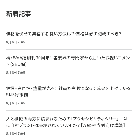
新着記事
価格を伏せて集客する良い方法は？ 価格は必ず記載すべき？
8月6日 7:05
祝・Web担創刊20周年！ 各業界の専門家から届いたお祝いコメン
ト（SEO編）
8月6日 7:05
個性・専門性・熱量が光る！ 社員が主役となって成果を上げている
SNS好事例
8月6日 7:05
人と機械の両方に読まれるための「アクセシビリティツリー」／AI
に自社ブランドは表示されていますか？【Web担当者向け講演】
8月6日 7:04