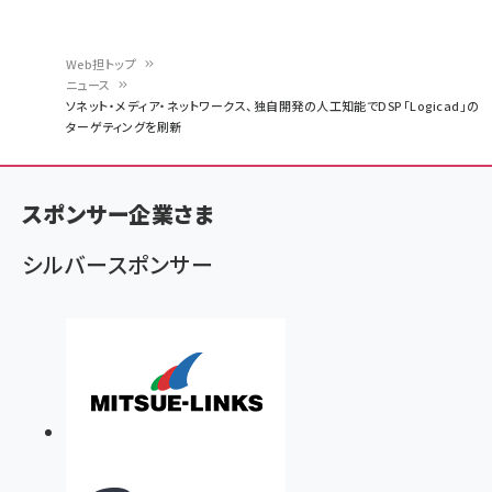
Web担トップ
ニュース
パ
ソネット・メディア・ネットワークス、独自開発の人工知能でDSP「Logicad」の
ターゲティングを刷新
ン
く
ず
スポンサー企業さま
シルバースポンサー