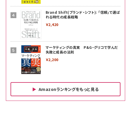
Brand Shift(ブランド・シフト): 「信頼」で選ば
れる時代の成長戦略
￥2,420
マーケティングの真実 P&G・グリコで学んだ
失敗と成長の法則
￥2,200
Amazonランキングをもっと見る
Amazon ビジネス・経済関連書籍 の売れ筋ランキン
Amazon 家電＆カメラ の売れ筋ランキング
Amazon パソコン・周辺機器 の売れ筋ランキング
グ
更新日時：2026/06/26 19:00
更新日時：2026/06/26 19:00
更新日時：2026/06/26 19:00
anan(アンアン)2026/07/01号 No.2501[魅
KIOXIA(キオクシア) 旧東芝メモリ microSD
KIOXIA(キオクシア) 旧東芝メモリ microSD
せるカラダ2026／宮舘涼太]
128GB UHS-I Class10 (最大読出速度
128GB UHS-I Class10 (最大読出速度