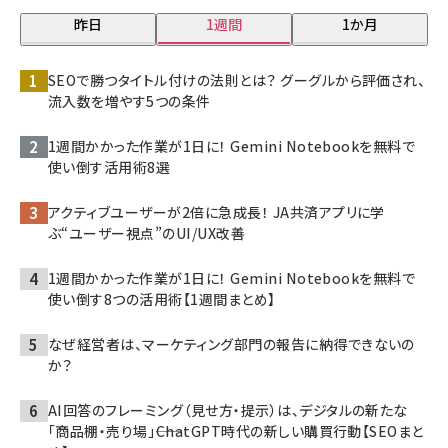
昨日
1週間
1か月
SEOで勝つタイトル付けの法則とは？ グーグルから評価され、
流入数を増やす5つの条件
1週間かかった作業が1日に！ Gemini Notebookを無料で
使い倒す活用術8選
アクティブユーザーが2倍に急成長！ JA共済アプリに学
ぶ“ユーザー視点”のUI/UX改善
1週間かかった作業が1日に！ Gemini Notebookを無料で
使い倒す8つの活用術【1週間まとめ】
なぜ経営者は、マーケティング部門の報告に納得できないの
か？
AI回答のフレーミング（見せ方・提示）は、デジタルの新たな
「商品棚・売り場」――ChatGPT時代の新しい購買行動【SEOまと