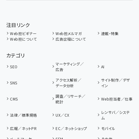
注目リンク
Web担ビギナー
Web担メルマガ
連載・特集
Web担について
広告出稿について
カテゴリ
マーケティング／
SEO
AI
広告
アクセス解析／
サイト制作／デザ
SNS
データ分析
イン
調査／リサーチ／
CMS
Web担当者／仕事
統計
レンサバ／システ
法律／標準規格
UX／CX
ム
広報／ネットPR
EC／ネットショップ
モバイル
メールマーケ
SEM
その他