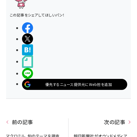
この記事をシェアしてほしいパン！
シェアする
ポストする
>ブクマする
noteで書く
LINEで送る
優先するニュース提供元にWeb担を追加
前の記事
次の記事
マクロミル、旬のテーマを調査
朝日新聞社がオウンドメディア