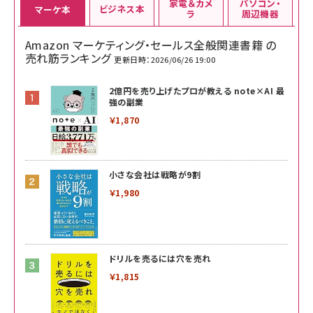
家電＆カメ
パソコン・
ビジネス本
マーケ本
ラ
周辺機器
Amazon マーケティング・セールス全般関連書籍 の
売れ筋ランキング
更新日時：2026/06/26 19:00
2億円を売り上げたプロが教える note×AI 最
強の副業
￥1,870
小さな会社は戦略が9割
￥1,980
ドリルを売るには穴を売れ
￥1,815