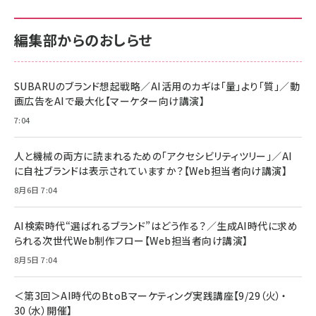
100MB/s) Nintendo Switch動作確認済 国
100MB/s) Nintendo Switch動作確認済 国
￥880
内サポート正規品 メーカー保証5年
内サポート正規品 メーカー保証5年
￥2,680
￥2,680
KLMEA128G
KLMEA128G
編集部からのおしらせ
anan(アンアン)2026/06/24号 No.2500増
刊 スペシャルエディション[王道エンタメの矜
NIMASO ガラスフィルム iPhone 17 用 保護
Amazon eギフトカード - Amazonロゴ - ク
持／BTS]
フィルム 強化ガラス 耐衝撃 高透過率 指紋防
ラシック
止 貼りやすい ガイド枠付き いPhone17 (6.3
SUBARUのブランド想起戦略／AI活用のカギは「量」より「質」／動
￥1,100
￥5,000
インチ) 対応 2枚セット DSP25F1698
画広告をAIで最大化【マーケター向け講演】
￥1,599
7:04
anan(アンアン)2026/07/08号
Anker PowerLine III Flow USB-C & USB-
No.2502[2026年後半、あなたの恋と運命／山
【New】Amazon Fire TV Stick HD | 手軽に
C ケーブル Anker絡まないケーブル 240W 結
田涼介]
ストリーミングをはじめよう | ストリーミングメ
束バンド付き USB PD対応 シリコン素材採用
人と機械の両方に読まれるための「アクセシビリティツリー」／AI
ディアプレイヤー
iPhone 17 / 16 / 15 / Galaxy iPad Pro
￥880
￥1,890
MacBook Pro/Air 各種対応 (1.8m ミッドナ
に自社ブランドは表示されていますか？【Web担当者向け講演】
￥6,980
イトブラック)
8月6日 7:04
ママ投資家が育休中に１億貯めた株式投資
アサヒ飲料 モンスター エナジー 355ml×24
Anker Soundcore P31i (Bluetooth 6.1)
本
￥1,870
【完全ワイヤレスイヤホン/アクティブノイズキャ
AI検索時代“選ばれるブランド”はどう作る？／生成AI時代に求め
￥4,192
ンセリング/マルチポイント接続 / 最大50時間
られる次世代Web制作フロー【Web担当者向け講演】
再生 / PSE技術基準適合】ブラック
￥5,990
組織の成果を最大化する ルールのデザイン
サッポロ 生ビール 黒ラベル 350ml 缶 24本
8月5日 7:04
ビール ケース買い【6/30応募〆切! 黒ラベルビ
￥1,980
Anker PowerLine III Flow USB-C & USB-
ヤセラーキャンペーン】
C ケーブル Anker絡まないケーブル 240W 結
＜第3回＞AI時代のBtoBマーケティング実践講座【9/29（火）・
￥4,857
束バンド付き USB PD対応 シリコン素材採用
30（水）開催】
iPhone 17 / 16 / 15 / Galaxy iPad Pro