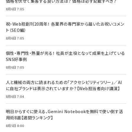
価格を伏せて集客する良い方法は？ 価格は必ず記載すべき？
8月6日 7:05
祝・Web担創刊20周年！ 各業界の専門家から届いたお祝いコメン
ト（SEO編）
8月6日 7:05
個性・専門性・熱量が光る！ 社員が主役となって成果を上げている
SNS好事例
8月6日 7:05
人と機械の両方に読まれるための「アクセシビリティツリー」／AI
に自社ブランドは表示されていますか？【Web担当者向け講演】
8月6日 7:04
明日からすぐに使える、Gemini Notebookを無料で使い倒す活
用術8選【週間ランキング】
8月5日 8:00