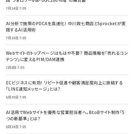
7月14日 7:05
AI分析で施策のPDCAを高速化！ 中川政七商店とSprocketが実
践するAI活用術
7月10日 7:05
Webサイトのトップページはもはや不要？ 商品情報を「売れるコン
テンツ」に変えるPIM/DAM連携
7月8日 7:05
ECビジネスに有効！ リピート促進や顧客満足度向上に直結する
「LINE通知メッセージ」とは？
6月30日 7:05
AI活用でWebサイトを優秀な営業担当者へ。BtoBサイト制作「5
つの新基準」とは？
6月24日 7:05