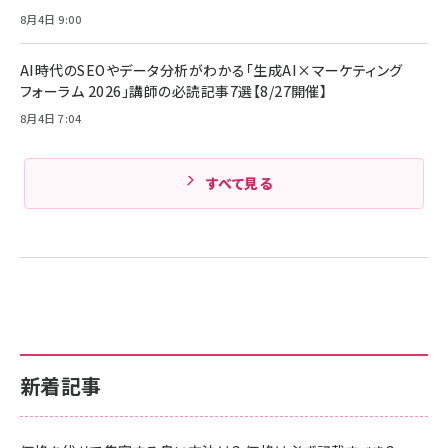
￥1,890
Amazonランキングをもっと見る
MacBook Pro/Air 各種対応 (1.8m ミッドナ
8月4日 9:00
イトブラック)
Amazonランキングをもっと見る
AI時代のSEOやデータ分析がわかる「生成AI×マーケティング
Amazonランキングをもっと見る
フォーラム 2026」講師の必読記事7選【8/27開催】
8月4日 7:04
すべて見る
新着記事