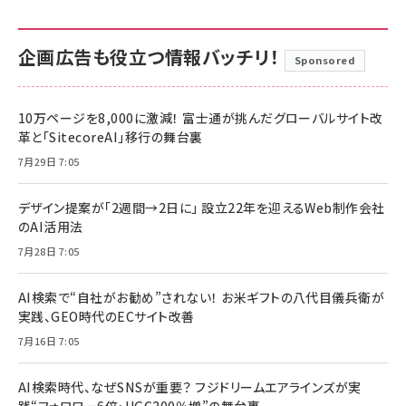
企画広告も役立つ情報バッチリ！
Sponsored
10万ページを8,000に激減！ 富士通が挑んだグローバルサイト改
革と「SitecoreAI」移行の舞台裏
7月29日 7:05
デザイン提案が「2週間→2日に」 設立22年を迎えるWeb制作会社
のAI活用法
7月28日 7:05
AI検索で“自社がお勧め”されない！ お米ギフトの八代目儀兵衛が
実践、GEO時代のECサイト改善
7月16日 7:05
AI検索時代、なぜSNSが重要？ フジドリームエアラインズが実
践“フォロワー6倍・UGC200％増”の舞台裏