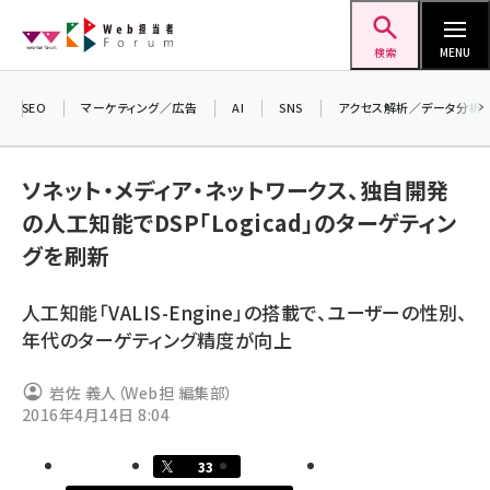
メ
Web担当者Forum
イ
検索
MENU
ン
コ
SEO
マーケティング／広告
AI
SNS
アクセス解析／データ分析
＼ 
ン
7月
テ
ソネット・メディア・ネットワークス、独自開発
差し
ン
の人工知能でDSP「Logicad」のターゲティン
▼ア
ツ
seo (3523)
グを刷新
に
ai (2804)
移
人工知能「VALIS-Engine」の搭載で、ユーザーの性別、
動
youtube (2429)
年代のターゲティング精度が向上
note (2312)
岩佐 義人（Web担 編集部）
セミナー (2303)
2016年4月14日 8:04
z世代 (1622)
33
meo (1275)