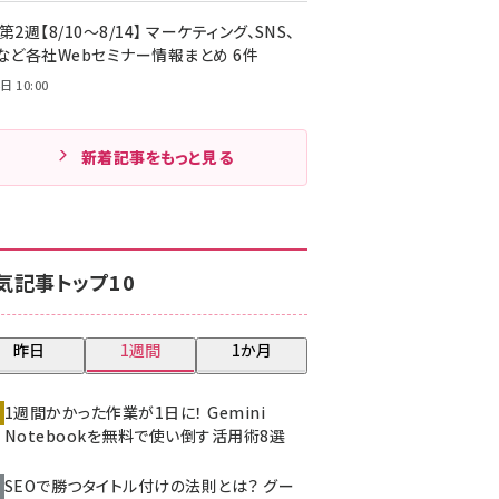
第2週【8/10～8/14】 マーケティング、SNS、
Cなど各社Webセミナー情報まとめ 6件
日 10:00
新着記事をもっと見る
気記事トップ10
昨日
1週間
1か月
1週間かかった作業が1日に！ Gemini
Notebookを無料で使い倒す活用術8選
SEOで勝つタイトル付けの法則とは？ グー