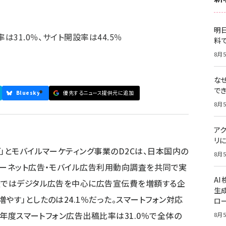
明日
は31.0％、サイト開設率は44.5％
料
8月5
な
で
Bluesky
優先するニュース提供元に追加
8月5
ア
リに
」とモバイルマーケティング事業のD2Cは、日本国内の
8月5
ターネット広告・モバイル広告利用動向調査を共同で実
A
査ではデジタル広告を中心に広告宣伝費を増額する企
生
やす」としたのは24.1％だった。スマートフォン対応
ロ
13年度スマートフォン広告出稿比率は31.0％で全体の
8月5