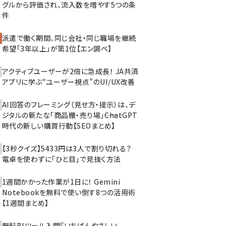
グルから評価され、流入数を増やす5つの条
件
派遣で働く期間、同じ会社・同じ職場を継続
希望「3年以上」が第1位【エン調べ】
アクティブユーザーが2倍に急成長！ JA共済
アプリに学ぶ“ユーザー視点”のUI/UX改善
AI回答のフレーミング（見せ方・提示）は、デ
ジタルの新たな「商品棚・売り場」――ChatGPT
時代の新しい購買行動【SEOまとめ】
【3秒クイズ】5433円は3人で割り切れる？
電卓を使わずに「ひと目」で見抜く方法
1週間かかった作業が1日に！ Gemini
Notebookを無料で使い倒す8つの活用術
【1週間まとめ】
無料BIツール入門『いちばんやさしい