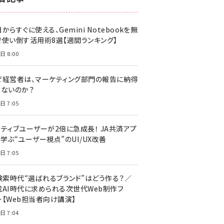
z世代 (1617)
からすぐに使える、Gemini Notebookを無
meo (1274)
で使い倒す活用術8選【週間ランキング】
llmo (1155)
日 8:00
ぜ経営者は、マーケティング部門の報告に納得
きないのか？
日 7:05
クティブユーザーが2倍に急成長！ JA共済アプ
学ぶ“ユーザー視点”のUI/UX改善
日 7:05
I検索時代“選ばれるブランド”はどう作る？／
成AI時代に求められる次世代Web制作フ
ー【Web担当者向け講演】
日 7:04