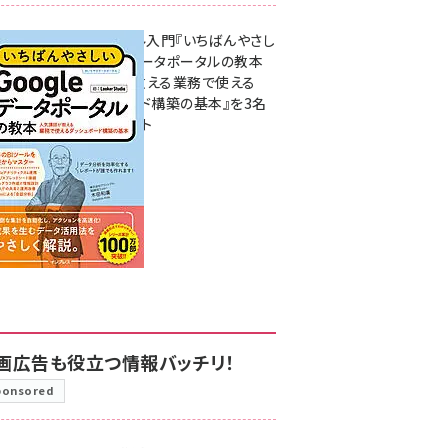
無料BIツール入門『いちばんやさし
いGoogleデータポータルの教本
人気講師が教える業務で使える
ダッシュボード構築の基本』を3名
様にプレゼント
7月31日 10:00
画広告も役立つ情報バッチリ！
ponsored