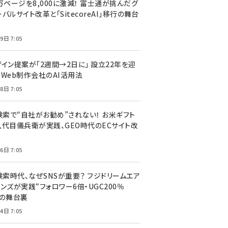
万ページを8,000に激減！ 富士通が挑んだグ
バルサイト改革と「SitecoreAI」移行の舞台
9日 7:05
ザイン提案が「2週間→2日に」 設立22年を迎
るWeb制作会社のAI活用法
8日 7:05
I検索で“自社がお勧め”されない！ お米ギフト
八代目儀兵衛が実践、GEO時代のECサイト改
6日 7:05
検索時代、なぜSNSが重要？ フジドリームエア
ンズが実践“フォロワー6倍・UGC200％
”の舞台裏
4日 7:05