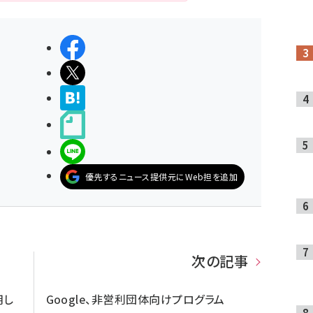
シェアする
ポストする
>ブクマする
noteで書く
LINEで送る
優先するニュース提供元にWeb担を追加
次の記事
用し
Google、非営利団体向けプログラム