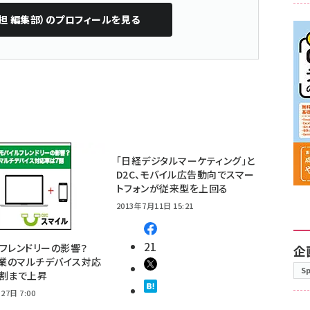
担 編集部）
のプロフィールを見る
「日経デジタルマーケティング」と
D2C、モバイル広告動向でスマー
トフォンが従来型を上回る
2013年7月11日 15:21
21
フレンドリーの影響？
企
企業のマルチデバイス対応
S
7割まで上昇
27日 7:00