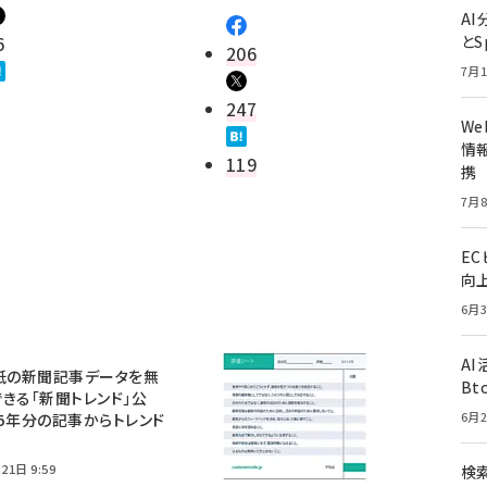
A
6
とS
206
7月1
247
W
情報
119
携
7月8
E
向
6月3
A
紙の新聞記事データを無
Bt
きる「新聞トレンド」公
6月2
5年分の記事からトレンド
21日 9:59
検索