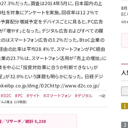
の27.3％だった。調査は2014年5月に、日本国内の上
8月
社を対象にアンケートを実施。回収率は12.2％で
E
の予算配分増減予定をデバイスごとに見ると、PC広告
8月4
8％が「増やす」となった。デジタル広告およびすべての媒
のはスマートフォン広告の3.2％だった。BtoC企業の
由の比率は平均28.4％で、スマートフォンがPC経由
業の23.7％は、スマートフォン活用が「売上の増加」に
企業を中心に「投資対効果に合うか判断できない」が
人
不足」が32.0％という課題も明らかになった。 日経デジ
ikkeibp.co.jp/dmg/
D2C
http://www.d2c.co.jp/
#D2C
#PC
#サイト
#スマートフォン
#デジタル
査／リサーチ／統計
5,238