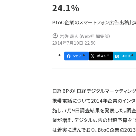
24.1％
ず
BtoC企業のスマートフォン広告出稿比率
岩佐 義人（Web担 編集部）
2014年7月10日 22:50
シェア
ポスト
はてブ
日経BPの「日経デジタルマーケティング
携帯電話について2014年企業のイン
施し、7月9日調査結果を発表した。調
業が増え、デジタル広告の出稿予算を「増
は着実に進んでおり、BtoC企業の20