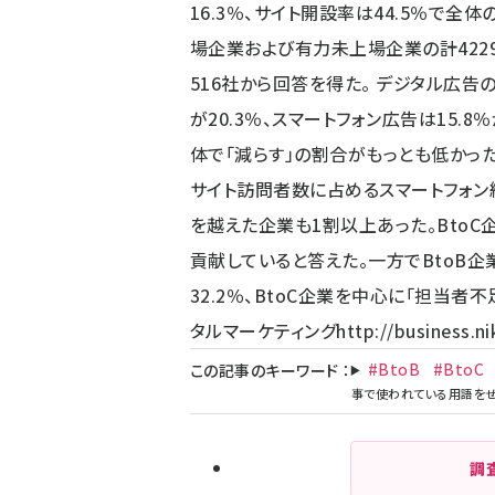
16.3％、サイト開設率は44.5％で全体
場企業および有力未上場企業の計4229
516社から回答を得た。 デジタル広告
が20.3％、スマートフォン広告は15.
体で「減らす」の割合がもっとも低かった
サイト訪問者数に占めるスマートフォン経
を越えた企業も1割以上あった。BtoC企
貢献していると答えた。一方でBtoB
32.2％、BtoC企業を中心に「担当者
タルマーケティング
http://business.n
#BtoB
#BtoC
この記事のキーワード
：
調