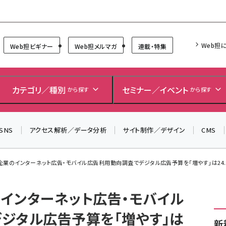
Forum
Web担
Web担ビギナー
Web担メルマガ
連載・特集
＼ 読者アンケートにご協力ください ／
7月24日で創刊20周年。ご回答者には抽選でプレゼントを
カテゴリ／種別
セミナー／イベント
から探す
から探す
差し上げます！
▼アンケートページはこちらから▼
SNS
アクセス解析／データ分析
サイト制作／デザイン
CMS
、企業のインターネット広告・モバイル広告利用動向調査でデジタル広告予算を「増やす」は24.
のインターネット広告・モバイル
ジタル広告予算を「増やす」は
新