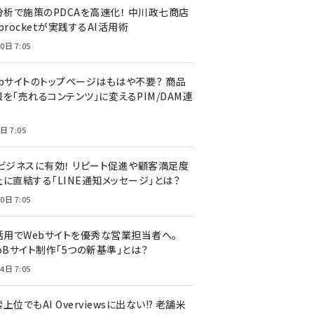
I分析で施策のPDCAを高速化！ 中川政七商店
procketが実践するAI活用術
0日 7:05
ebサイトのトップページはもはや不要？ 商品
を「売れるコンテンツ」に変えるPIM/DAM連
日 7:05
Cビジネスに有効！ リピート促進や顧客満足度
上に直結する「LINE通知メッセージ」とは？
0日 7:05
I活用でWebサイトを優秀な営業担当者へ。
oBサイト制作「5つの新基準」とは？
4日 7:05
上位でもAI Overviewsに出ない!? 老舗米