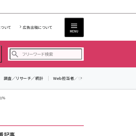
について
広告出稿について
MENU
調査／リサーチ／統計
Web担当者／仕事
法律／標準規格
seo (3516)
ai (2799)
1％
youtube (2420)
note (2308)
セミナー (2296)
着記事