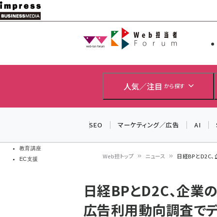
メ
イ
Web担当者
Web担当者
ン
EC担当者
コ
製品導入
ン
企業IT
ソフト開発
テ
人気／注目
から探す
IoT・AI
ン
DCクラウド
研究・調査
ツ
SEO
マーケティング／広告
AI
エネルギー
に
ドローン
移
教育講座
Web担トップ
ニュース
日経BPとD2C
EC支援
動
パ
日経BPとD2C、企業
ン
広告利用動向調査でデ
く