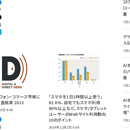
10
ロー
7
裏
7月2
8
デ
え
7月2
A
の
善
7月1
フォン・コマース市場に
「スマホを1日1時間以上使う」
AI
査結果 2013
62.6%、自宅でもスマホ利用
ライ
90%以上など、スマホ/タブレット
6日 8:00
増
ユーザーのWebサイト利用動向
10のポイント
7月1
6
2014年12月2日 6:00