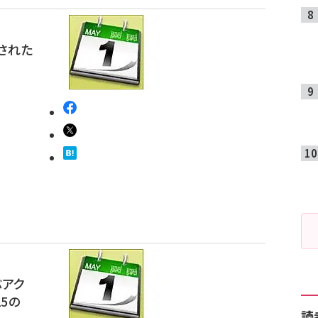
開された
ぶアク
15の
読