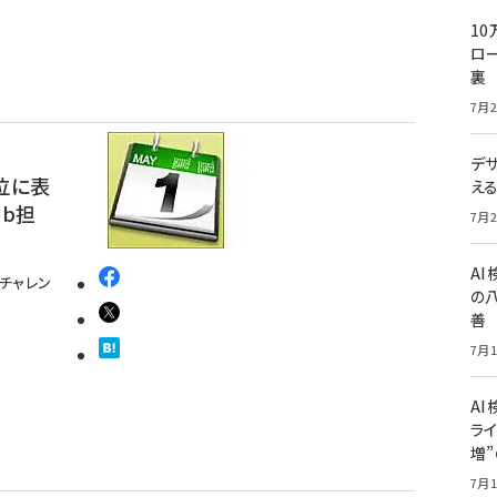
10
ロー
裏
7月2
デ
位に表
え
eb担
7月2
A
チャレン
の
善
7月1
AI
ライ
増
7月1