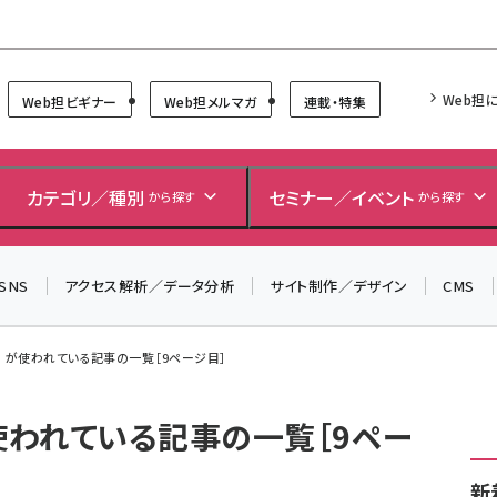
Forum
Web担
Web担ビギナー
Web担メルマガ
連載・特集
＼ 読者アンケートにご協力ください ／
7月24日で創刊20周年。ご回答者には抽選でプレゼントを
カテゴリ／種別
セミナー／イベント
から探す
から探す
差し上げます！
▼アンケートページはこちらから▼
SNS
アクセス解析／データ分析
サイト制作／デザイン
CMS
」 が使われている記事の一覧［9ページ目］
使われている記事の一覧［9ペー
新