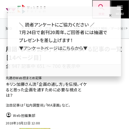
メ
Web担当者Forum
イ
検索
MENU
ン
＼ 読者アンケートにご協力ください ／
コ
SEO
マーケティング／広告
AI
SNS
アクセス解析／データ分析
7月24日で創刊20周年。ご回答者には抽選で
ン
プレゼントを差し上げます！
テ
用語「まとめ記事」 が使われている記事の一覧
▼アンケートページはこちらから▼
ン
［14ページ目］
ツ
seo (3523)
全 947 記事中 651 ～ 700 を表示中
に
ai (2804)
移
先週のWeb担まとめ記事
動
キリン加藤さん流「企画の通し方」を伝授。イケ
youtube (2429)
ると思った企画を通すために必要な視点と
は？
note (2312)
注目記事は「社内調整術」「MA漫画」など。
セミナー (2303)
Web担編集部
z世代 (1622)
2018年10月22日 12:00
meo (1275)