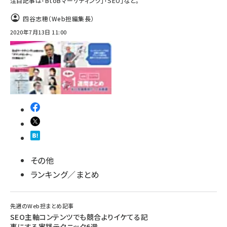
注目記事は「BtoBマーケティング」「SEO」など。
四谷志穂（Web担編集長）
2020年7月13日 11:00
その他
ランキング／まとめ
先週のWeb担まとめ記事
SEO主軸コンテンツでも競合よりイケてる記
事にする実践テクニック6選