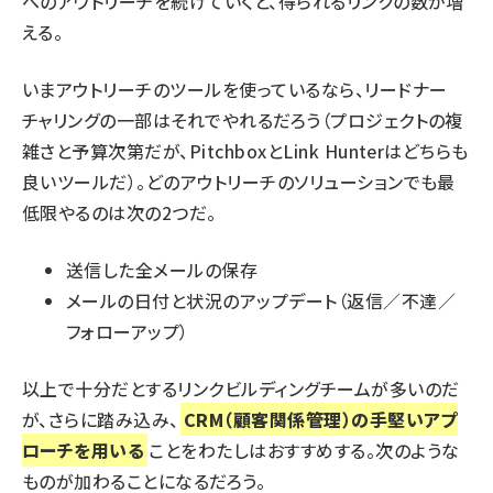
へのアウトリーチを続けていくと、得られるリンクの数が増
える。
いまアウトリーチのツールを使っているなら、リードナー
チャリングの一部はそれでやれるだろう（プロジェクトの複
雑さと予算次第だが、
Pitchbox
と
Link Hunter
はどちらも
良いツールだ）。どのアウトリーチのソリューションでも最
低限やるのは次の2つだ。
送信した全メールの保存
メールの日付と状況のアップデート（返信／不達／
フォローアップ）
以上で十分だとするリンクビルディングチームが多いのだ
が、さらに踏み込み、
CRM（顧客関係管理）の手堅いアプ
ローチを用いる
ことをわたしはおすすめする。次のような
ものが加わることになるだろう。