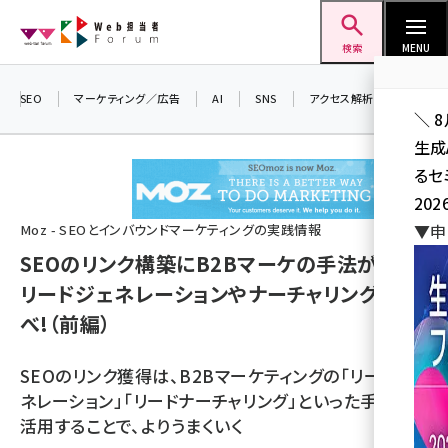
メ
Web担当者Forum
イ
検索
MENU
ン
コ
SEO
マーケティング／広告
AI
SNS
アクセス解析／データ分析
＼ 
ン
生成
テ
るセ
ン
202
ツ
seo (3532)
▼申
Moz - SEOとインバウンドマーケティングの実践情報
に
SEOのリンク構築にB2Bマーケの手法が効く?
ai (2814)
移
リードジェネレーションやナーチャリングに学
動
youtube (2441)
べ!（前編）
note (2317)
SEOのリンク獲得は、B2Bマーケティングの「リードジェ
セミナー (2310)
ネレーション」「リードナーチャリング」といった手法を
z世代 (1623)
活用することで、よりうまくいく
meo (1277)