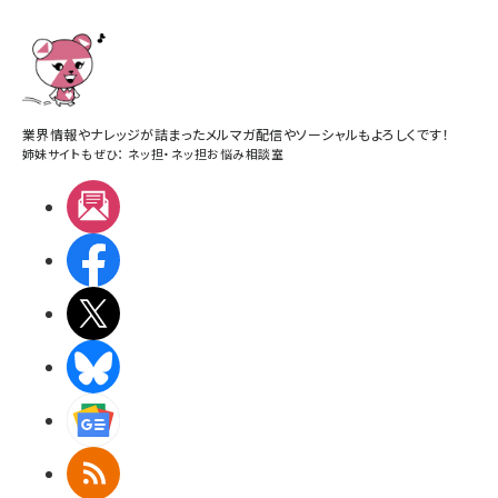
業界情報やナレッジが詰まったメルマガ配信やソーシャルもよろしくです！
姉妹サイトもぜひ：
ネッ担
・
ネッ担お悩み相談室
メルマガ
Facebook
X(エックス)
BlueSky
Googleニュース
RSS