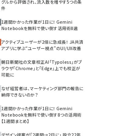
グルから評価され、流入数を増やす5つの条
件
1週間かかった作業が1日に！ Gemini
Notebookを無料で使い倒す活用術8選
アクティブユーザーが2倍に急成長！ JA共済
アプリに学ぶ“ユーザー視点”のUI/UX改善
朝日新聞社の文章校正AI「Typoless」がブ
ラウザ「Chrome」と「Edge」上でも校正が
可能に
なぜ経営者は、マーケティング部門の報告に
納得できないのか？
1週間かかった作業が1日に！ Gemini
Notebookを無料で使い倒す8つの活用術
【1週間まとめ】
デザイン提案が「2週間→2日に」 設立22年