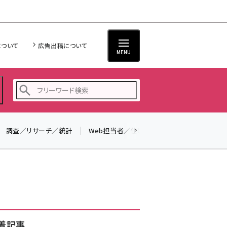
について
広告出稿について
MENU
調査／リサーチ／統計
Web担当者／仕事
法律／標準規格
seo (3538)
ai (2820)
youtube (2444)
note (2322)
セミナー (2315)
着記事