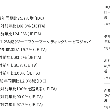
10
ロー
裏
前年同期比25.7％増
（IDC）
7月2
対前年比108.3％
（JEITA）
前年比124.8％
（JEITA）
デ
1.2％減
（ジーエフケーマーケティングサービスジャパ
え
7月2
で対前年比119.7％
（JEITA）
対前年比93.2％
（JEITA）
A
で対前年比91％
（JEITA）
の
善
対前年比100％
（JEITA）
7月1
、前年同期比12.0%減
（IDC）
は対前年比100％を超える
（JEITA）
AI
ライ
対前年比90.0％
（JEITA）
増
対前年比97.7％
（JEITA）
7月1