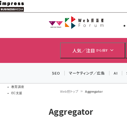
メ
イ
Web担当者
Web担当者
ン
EC担当者
コ
製品導入
ン
企業IT
ソフト開発
テ
人気／注目
から探す
IoT・AI
ン
DCクラウド
研究・調査
ツ
SEO
マーケティング／広告
AI
エネルギー
に
ドローン
移
教育講座
Web担トップ
Aggregator
EC支援
動
パ
Aggregator
ン
く