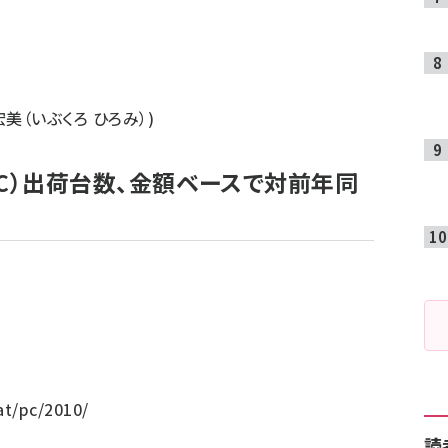
衣袋 宏美（いぶくろ ひろみ）)
（PC）出荷台数、金額ベースで対前年同
at/pc/2010/
読