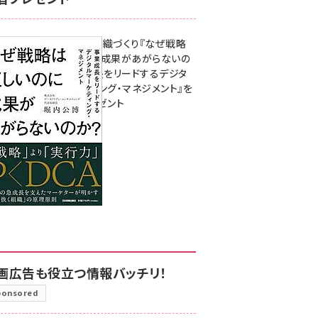
成果を生む組織づくり『なぜ戦略
は正しいのに成果があがらないの
か？ 事業成長をリードするデジタ
ルマーケティング・マネジメント』を
3名様にプレゼント
8月7日 10:00
画広告も役立つ情報バッチリ！
ponsored