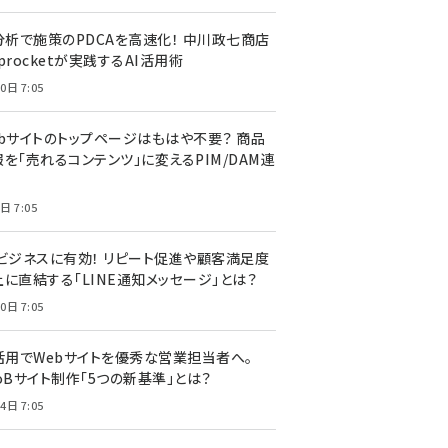
I分析で施策のPDCAを高速化！ 中川政七商店
procketが実践するAI活用術
0日 7:05
ebサイトのトップページはもはや不要？ 商品
を「売れるコンテンツ」に変えるPIM/DAM連
日 7:05
Cビジネスに有効！ リピート促進や顧客満足度
上に直結する「LINE通知メッセージ」とは？
0日 7:05
I活用でWebサイトを優秀な営業担当者へ。
oBサイト制作「5つの新基準」とは？
4日 7:05