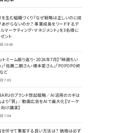
z世代 (1629)
果を生む組織づくり『なぜ戦略は正しいのに成
meo (1281)
があがらないのか？ 事業成長をリードするデ
llmo (1167)
タルマーケティング・マネジメント』を3名様に
レゼント
日 10:00
ットミーム振り返り・2026年7月】「映画ちい
」「佐藤二朗さん・橋本愛さん」「POPOPO終
」など
日 7:05
UBARUのブランド想起戦略／AI活用のカギは
量」より「質」／動画広告をAIで最大化【マーケ
ー向け講演】
日 7:04
格を伏せて集客する良い方法は？ 価格は必ず