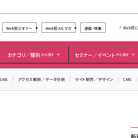
Forum
Web担
Web担ビギナー
Web担メルマガ
連載・特集
＼ 8月27日開催、申し込み受付中！ ／
生成AIをマーケティング等に活用するための考え方を学べ
カテゴリ／種別
セミナー／イベント
から探す
から探す
るセミナーイベント「生成AI × マーケティング フォーラム
2026」開催！
▼申し込みはこちらから▼
SNS
アクセス解析／データ分析
サイト制作／デザイン
CMS
新