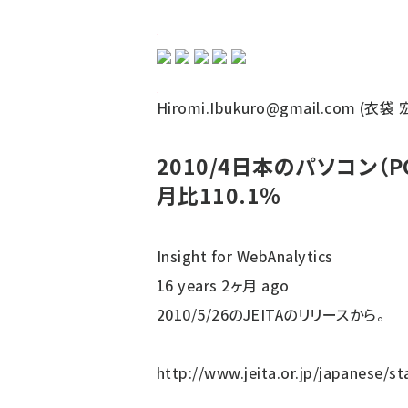
Hiromi.Ibukuro@gmail.com (
2010/4日本のパソコン
月比110.1％
Insight for WebAnalytics
16 years 2ヶ月 ago
2010/5/26のJEITAのリリースから。
http://www.jeita.or.jp/japanese/st