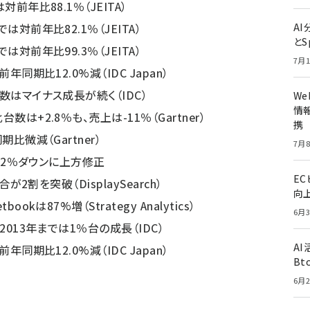
は対前年比88.1％
（JEITA）
では対前年比82.1％
（JEITA）
A
とS
では対前年比99.3％
（JEITA）
7月1
、前年同期比12.0%減
（IDC Japan）
数はマイナス成長が続く（IDC）
W
情報
台数は+2.8％も、売上は-11％
（Gartner）
携
同期比微減
（Gartner）
7月8
rが2％ダウンに上方修正
E
の割合が2割を突破
（DisplaySearch）
向
tbookは87%増
（Strategy Analytics）
6月3
-2013年までは1％台の成長
（IDC）
A
、前年同期比12.0%減
（IDC Japan）
Bt
6月2