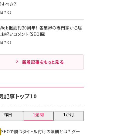
載すべき？
日 7:05
・Web担創刊20周年！ 各業界の専門家から届
お祝いコメント（SEO編）
日 7:05
新着記事をもっと見る
気記事トップ10
昨日
1週間
1か月
SEOで勝つタイトル付けの法則とは？ グー