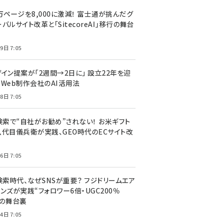
万ページを8,000に激減！ 富士通が挑んだグ
バルサイト改革と「SitecoreAI」移行の舞台
9日 7:05
ザイン提案が「2週間→2日に」 設立22年を迎
るWeb制作会社のAI活用法
8日 7:05
I検索で“自社がお勧め”されない！ お米ギフト
八代目儀兵衛が実践、GEO時代のECサイト改
6日 7:05
検索時代、なぜSNSが重要？ フジドリームエア
ンズが実践“フォロワー6倍・UGC200％
”の舞台裏
4日 7:05