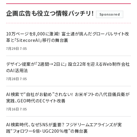
企画広告も役立つ情報バッチリ！
Sponsored
10万ページを8,000に激減！ 富士通が挑んだグローバルサイト改
革と「SitecoreAI」移行の舞台裏
7月29日 7:05
デザイン提案が「2週間→2日に」 設立22年を迎えるWeb制作会社
のAI活用法
7月28日 7:05
AI検索で“自社がお勧め”されない！ お米ギフトの八代目儀兵衛が
実践、GEO時代のECサイト改善
7月16日 7:05
AI検索時代、なぜSNSが重要？ フジドリームエアラインズが実
践“フォロワー6倍・UGC200％増”の舞台裏