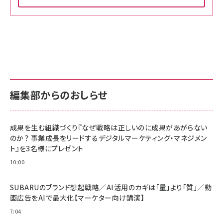
Amazon ビジネス・経済関連書籍 の売れ筋ランキン
Amazon 家電＆カメラ の売れ筋ランキング
Amazon パソコン・周辺機器 の売れ筋ランキング
グ
更新日時：2026/06/26 19:00
更新日時：2026/06/26 19:00
更新日時：2026/06/26 19:00
anan(アンアン)2026/07/01号 No.2501[魅せる
KIOXIA(キオクシア) 旧東芝メモリ microSD
KIOXIA(キオクシア) 旧東芝メモリ microSD
カラダ2026／宮舘涼太]
128GB UHS-I Class10 (最大読出速度
128GB UHS-I Class10 (最大読出速度
100MB/s) Nintendo Switch動作確認済 国内
100MB/s) Nintendo Switch動作確認済 国内
￥880
サポート正規品 メーカー保証5年 KLMEA128G
サポート正規品 メーカー保証5年 KLMEA128G
￥2,680
￥2,680
編集部からのおしらせ
anan(アンアン)2026/06/24号 No.2500増刊
スペシャルエディション[王道エンタメの矜持／
NIMASO ガラスフィルム iPhone 17 用 保護フィ
Amazon eギフトカード - Amazonロゴ - クラ
BTS]
ルム 強化ガラス 耐衝撃 高透過率 指紋防止 貼りや
シック
すい ガイド枠付き いPhone17 (6.3インチ) 対応
成果を生む組織づくり『なぜ戦略は正しいのに成果があがらない
￥1,100
￥5,000
2枚セット DSP25F1698
のか？ 事業成長をリードするデジタルマーケティング・マネジメン
￥1,599
ト』を3名様にプレゼント
anan(アンアン)2026/07/08号 No.2502[2026
Anker PowerLine III Flow USB-C & USB-C
年後半、あなたの恋と運命／山田涼介]
【New】Amazon Fire TV Stick HD | 手軽にスト
ケーブル Anker絡まないケーブル 240W 結束バン
10:00
リーミングをはじめよう | ストリーミングメディアプ
ド付き USB PD対応 シリコン素材採用 iPhone
￥880
レイヤー
17 / 16 / 15 / Galaxy iPad Pro MacBook
￥1,890
Pro/Air 各種対応 (1.8m ミッドナイトブラック)
SUBARUのブランド想起戦略／AI活用のカギは「量」より「質」／動
￥6,980
画広告をAIで最大化【マーケター向け講演】
ママ投資家が育休中に１億貯めた株式投資
アサヒ飲料 モンスター エナジー 355ml×24本
￥1,870
7:04
Anker Soundcore P31i (Bluetooth 6.1) 【完
￥4,192
全ワイヤレスイヤホン/アクティブノイズキャンセリ