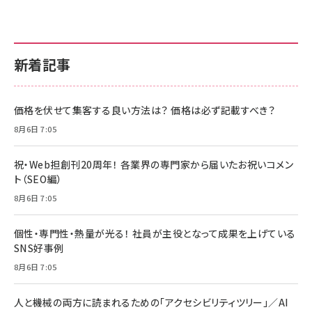
新着記事
価格を伏せて集客する良い方法は？ 価格は必ず記載すべき？
8月6日 7:05
祝・Web担創刊20周年！ 各業界の専門家から届いたお祝いコメン
ト（SEO編）
8月6日 7:05
個性・専門性・熱量が光る！ 社員が主役となって成果を上げている
SNS好事例
8月6日 7:05
人と機械の両方に読まれるための「アクセシビリティツリー」／AI