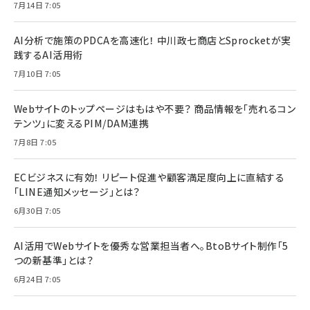
7月14日 7:05
AI分析で施策のPDCAを高速化！ 中川政七商店とSprocketが実
践するAI活用術
7月10日 7:05
Webサイトのトップページはもはや不要？ 商品情報を「売れるコン
テンツ」に変えるPIM/DAM連携
7月8日 7:05
ECビジネスに有効！ リピート促進や顧客満足度向上に直結する
「LINE通知メッセージ」とは？
6月30日 7:05
AI活用でWebサイトを優秀な営業担当者へ。BtoBサイト制作「5
つの新基準」とは？
6月24日 7:05