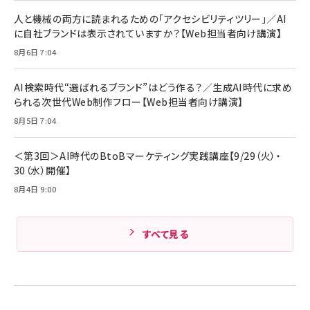
ング/マルチポイント接続 / 最大50時間再生 / PSE
人と機械の両方に読まれるための「アクセシビリティツリー」／AI
組織の成果を最大化する ルールのデザイン
技術基準適合】ブラック
￥5,990
サッポロ 生ビール 黒ラベル 350ml 缶 24本 ビー
に自社ブランドは表示されていますか？【Web担当者向け講演】
￥1,980
ル ケース買い【6/30応募〆切! 黒ラベルビヤセラー
8月6日 7:04
キャンペーン】
Anker PowerLine III Flow USB-C & USB-C
ケーブル Anker絡まないケーブル 240W 結束バン
￥4,857
ド付き USB PD対応 シリコン素材採用 iPhone
AI検索時代“選ばれるブランド”はどう作る？／生成AI時代に求め
Amazonランキングをもっと見る
17 / 16 / 15 / Galaxy iPad Pro MacBook
￥1,890
られる次世代Web制作フロー【Web担当者向け講演】
Pro/Air 各種対応 (1.8m ミッドナイトブラック)
Amazonランキングをもっと見る
8月5日 7:04
Amazonランキングをもっと見る
＜第3回＞AI時代のBtoBマーケティング実践講座【9/29（火）・
30（水）開催】
8月4日 9:00
すべて見る