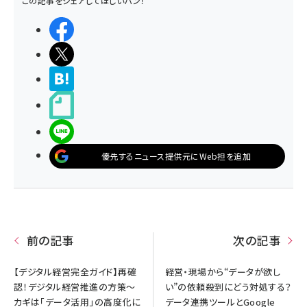
この記事をシェアしてほしいパン！
シェアする
ポストする
>ブクマする
noteで書く
LINEで送る
優先するニュース提供元にWeb担を追加
前の記事
次の記事
【デジタル経営完全ガイド】再確
経営・現場から“データが欲し
認！デジタル経営推進の方策～
い”の依頼殺到にどう対処する？
カギは「データ活用」の高度化に
データ連携ツールとGoogle