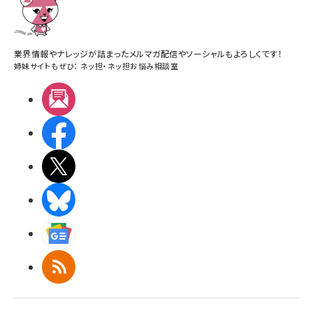
業界情報やナレッジが詰まったメルマガ配信やソーシャルもよろしくです！
姉妹サイトもぜひ：
ネッ担
・
ネッ担お悩み相談室
メルマガ
Facebook
X(エックス)
BlueSky
Googleニュース
RSS