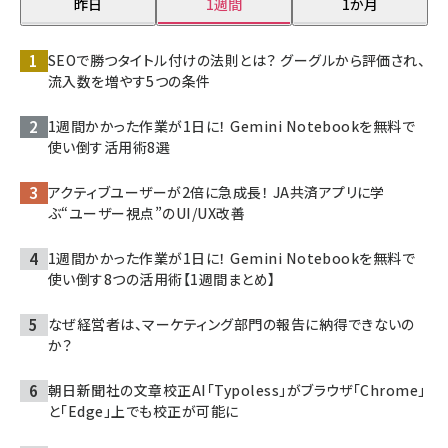
昨日
1週間
1か月
SEOで勝つタイトル付けの法則とは？ グーグルから評価され、
流入数を増やす5つの条件
1週間かかった作業が1日に！ Gemini Notebookを無料で
使い倒す活用術8選
アクティブユーザーが2倍に急成長！ JA共済アプリに学
ぶ“ユーザー視点”のUI/UX改善
1週間かかった作業が1日に！ Gemini Notebookを無料で
使い倒す8つの活用術【1週間まとめ】
なぜ経営者は、マーケティング部門の報告に納得できないの
か？
朝日新聞社の文章校正AI「Typoless」がブラウザ「Chrome」
と「Edge」上でも校正が可能に