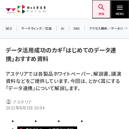
メ
Web担当者Forum
イ
検索
MENU
ン
コ
SEO
マーケティング／広告
AI
SNS
アクセス解析／データ分析
＼ 
ン
生成
テ
るセミ
データ活用成功のカギ「はじめてのデータ連
ン
202
携」おすすめ資料
ツ
seo (3526)
▼申
に
アステリアでは各製品ホワイトペーパー、解説書、講演
ai (2807)
移
資料などをご提供しています。今回は、とかく耳にする
動
youtube (2434)
「データ連携」について解説します。
note (2312)
アステリア
セミナー (2307)
2021年8月3日 10:04
z世代 (1622)
meo (1275)