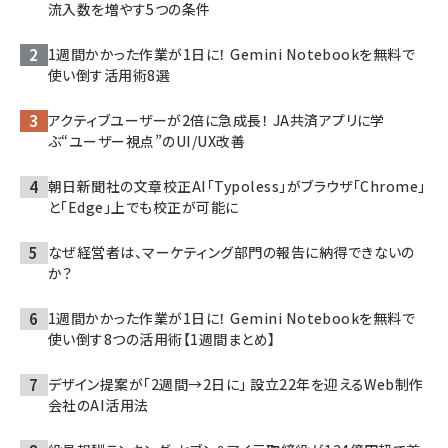
流入数を増やす5つの条件
1週間かかった作業が1日に！ Gemini Notebookを無料で
使い倒す活用術8選
アクティブユーザーが2倍に急成長！ JA共済アプリに学
ぶ“ユーザー視点”のUI/UX改善
朝日新聞社の文章校正AI「Typoless」がブラウザ「Chrome」
と「Edge」上でも校正が可能に
なぜ経営者は、マーケティング部門の報告に納得できないの
か？
1週間かかった作業が1日に！ Gemini Notebookを無料で
使い倒す8つの活用術【1週間まとめ】
デザイン提案が「2週間→2日に」 設立22年を迎えるWeb制作
会社のAI活用法