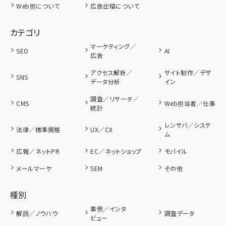
Web担について
広告出稿について
カテゴリ
マーケティング／
SEO
AI
広告
アクセス解析／
サイト制作／デザ
SNS
データ分析
イン
調査／リサーチ／
CMS
Web担当者／仕事
統計
レンサバ／システ
法律／標準規格
UX／CX
ム
広報／ネットPR
EC／ネットショップ
モバイル
メールマーケ
SEM
その他
種別
事例／インタ
解説／ノウハウ
調査データ
ビュー