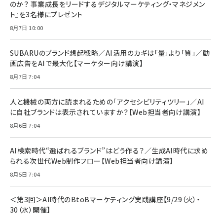
のか？ 事業成長をリードするデジタルマーケティング・マネジメン
ト』を3名様にプレゼント
8月7日 10:00
SUBARUのブランド想起戦略／AI活用のカギは「量」より「質」／動
画広告をAIで最大化【マーケター向け講演】
8月7日 7:04
人と機械の両方に読まれるための「アクセシビリティツリー」／AI
に自社ブランドは表示されていますか？【Web担当者向け講演】
8月6日 7:04
AI検索時代“選ばれるブランド”はどう作る？／生成AI時代に求め
られる次世代Web制作フロー【Web担当者向け講演】
8月5日 7:04
＜第3回＞AI時代のBtoBマーケティング実践講座【9/29（火）・
30（水）開催】