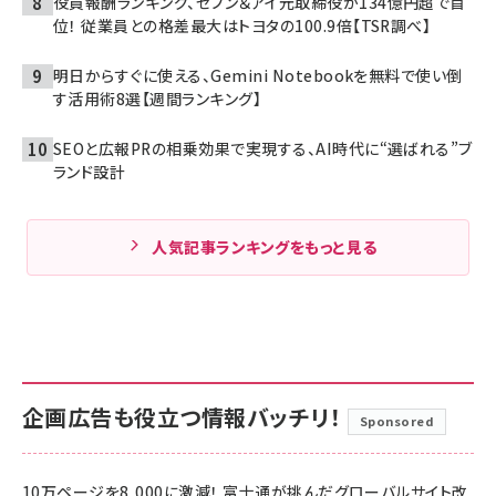
役員報酬ランキング、セブン＆アイ元取締役が134億円超で首
位！ 従業員との格差最大はトヨタの100.9倍【TSR調べ】
明日からすぐに使える、Gemini Notebookを無料で使い倒
す活用術8選【週間ランキング】
SEOと広報PRの相乗効果で実現する、AI時代に“選ばれる”ブ
ランド設計
人気記事ランキングをもっと見る
企画広告も役立つ情報バッチリ！
Sponsored
10万ページを8,000に激減！ 富士通が挑んだグローバルサイト改