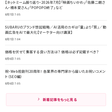
【ネットミーム振り返り・2026年7月】「映画ちいかわ」「佐藤二朗さ
ん・橋本愛さん」「POPOPO終了」など
8月7日 7:05
SUBARUのブランド想起戦略／AI活用のカギは「量」より「質」／動
画広告をAIで最大化【マーケター向け講演】
8月7日 7:04
価格を伏せて集客する良い方法は？ 価格は必ず記載すべき？
8月6日 7:05
祝・Web担創刊20周年！ 各業界の専門家から届いたお祝いコメン
ト（SEO編）
8月6日 7:05
新着記事をもっと見る