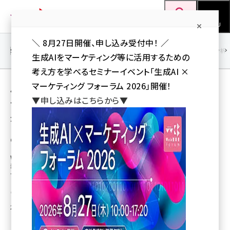
メ
Web担当者Forum
イ
検索
MENU
ン
＼ 8月27日開催、申し込み受付中！ ／
コ
SEO
マーケティング／広告
AI
SNS
アクセス解析／データ分析
生成AIをマーケティング等に活用するための
ン
考え方を学べるセミナーイベント「生成AI ×
テ
用語「スクラッチ開発」 が使われている記事の
マーケティング フォーラム 2026」開催！
ン
▼申し込みはこちらから▼
一覧
ツ
seo (3538)
全 2 記事中 1 ～ 2 を表示中
に
ai (2820)
移
CMSに関する考え方と選定ポイントについて
動
youtube (2444)
Webサイトを新規構築・リニューアルする際に、費用も機能も様々なCMSの
導入検討にあたり、基本的な考え方や選定ポイントなどについてご紹介しま
note (2322)
す。
セミナー (2315)
株式会社マイクロウェーブ
2014年8月8日 11:06
z世代 (1629)
meo (1281)