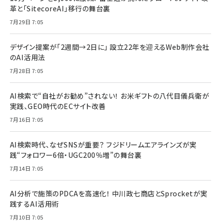
革と「SitecoreAI」移行の舞台裏
7月29日 7:05
デザイン提案が「2週間→2日に」 設立22年を迎えるWeb制作会社
のAI活用法
7月28日 7:05
AI検索で“自社がお勧め”されない！ お米ギフトの八代目儀兵衛が
実践、GEO時代のECサイト改善
7月16日 7:05
AI検索時代、なぜSNSが重要？ フジドリームエアラインズが実
践“フォロワー6倍・UGC200％増”の舞台裏
7月14日 7:05
AI分析で施策のPDCAを高速化！ 中川政七商店とSprocketが実
践するAI活用術
7月10日 7:05