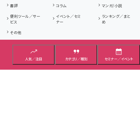
書評
コラム
マンガ/小説
便利ツール／サー
イベント／セミ
ランキング／まと
ビス
ナー
め
その他
タイプ
解説記事
ニュース記事
プレゼント／応募
人気／注目
カテゴリ／種別
セミナー／イベント
用語集