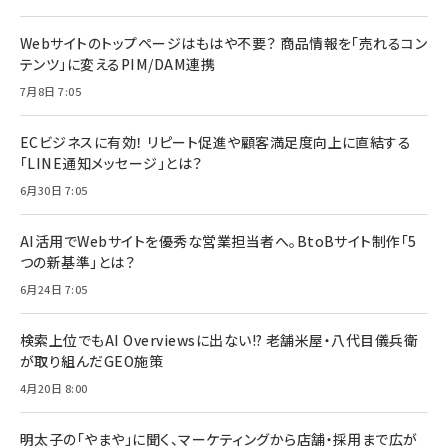
Webサイトのトップページはもはや不要？ 商品情報を「売れるコン
テンツ」に変えるPIM/DAM連携
7月8日 7:05
ECビジネスに有効！ リピート促進や顧客満足度向上に直結する
「LINE通知メッセージ」とは？
6月30日 7:05
AI活用でWebサイトを優秀な営業担当者へ。BtoBサイト制作「5
つの新基準」とは？
6月24日 7:05
検索上位でもAI Overviewsに出ない!? 老舗米屋・八代目儀兵衛
が取り組んだGEO施策
4月20日 8:00
明太子の「やまや」に聞く、マーケティングから店舗・採用まで広が