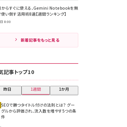
からすぐに使える、Gemini Notebookを無
で使い倒す活用術8選【週間ランキング】
日 8:00
新着記事をもっと見る
気記事トップ10
昨日
1週間
1か月
SEOで勝つタイトル付けの法則とは？ グー
グルから評価され、流入数を増やす5つの条
件