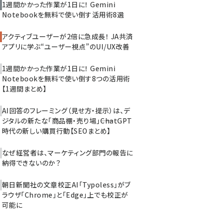
1週間かかった作業が1日に！ Gemini
Notebookを無料で使い倒す活用術8選
アクティブユーザーが2倍に急成長！ JA共済
アプリに学ぶ“ユーザー視点”のUI/UX改善
1週間かかった作業が1日に！ Gemini
Notebookを無料で使い倒す8つの活用術
【1週間まとめ】
AI回答のフレーミング（見せ方・提示）は、デ
ジタルの新たな「商品棚・売り場」――ChatGPT
時代の新しい購買行動【SEOまとめ】
なぜ経営者は、マーケティング部門の報告に
納得できないのか？
朝日新聞社の文章校正AI「Typoless」がブ
ラウザ「Chrome」と「Edge」上でも校正が
可能に