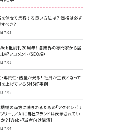
z世代 (1622)
格を伏せて集客する良い方法は？ 価格は必ず
meo (1275)
載すべき？
llmo (1161)
日 7:05
・Web担創刊20周年！ 各業界の専門家から届
お祝いコメント（SEO編）
日 7:05
性・専門性・熱量が光る！ 社員が主役となって
果を上げているSNS好事例
日 7:05
と機械の両方に読まれるための「アクセシビリ
ィツリー」／AIに自社ブランドは表示されてい
すか？【Web担当者向け講演】
日 7:04