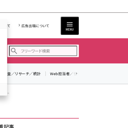
について
広告出稿について
MENU
調査／リサーチ／統計
Web担当者／仕事
法律／標準規格
seo (3523)
ai (2804)
価...
youtube (2429)
note (2312)
セミナー (2303)
着記事