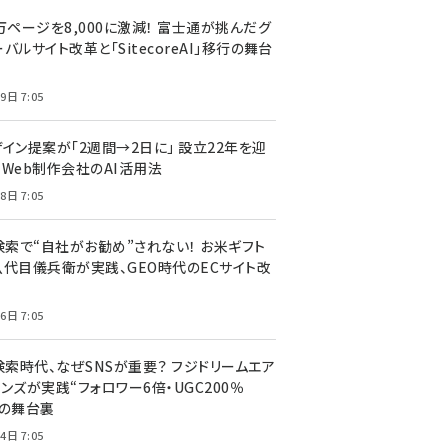
万ページを8,000に激減！ 富士通が挑んだグ
バルサイト改革と「SitecoreAI」移行の舞台
9日 7:05
ザイン提案が「2週間→2日に」 設立22年を迎
るWeb制作会社のAI活用法
8日 7:05
I検索で“自社がお勧め”されない！ お米ギフト
八代目儀兵衛が実践、GEO時代のECサイト改
6日 7:05
検索時代、なぜSNSが重要？ フジドリームエア
ンズが実践“フォロワー6倍・UGC200％
”の舞台裏
4日 7:05