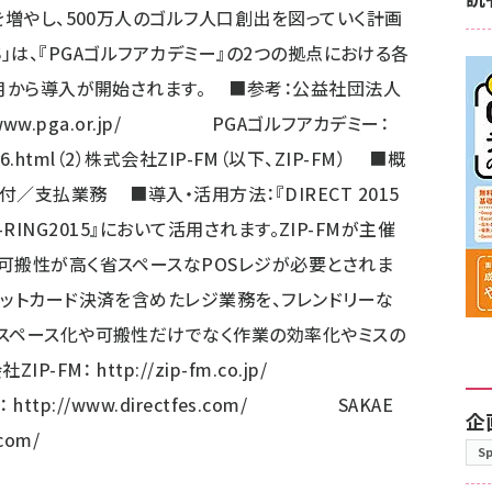
を増やし、500万人のゴルフ人口創出を図っていく計画
waPOS」は、『PGAゴルフアカデミー』の2つの拠点における各
6月から導入が開始されます。 ■参考：公益社団法人
www.pga.or.jp/
PGAゴルフアカデミー：
46.html
（2）株式会社ZIP-FM（以下、ZIP-FM） ■概
／支払業務 ■導入・活用方法：『DIRECT 2015
E SP-RING2015』において活用されます。ZIP-FMが主催
可搬性が高く省スペースなPOSレジが必要とされま
ジットカード決済を含めたレジ業務を、フレンドリーな
省スペース化や可搬性だけでなく作業の効率化やミスの
ZIP-FM：
http://zip-fm.co.jp/
-：
http://www.directfes.com/
SAKAE
企
.com/
S