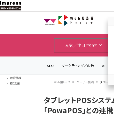
メ
イ
Web担当者
Web担当者
ン
EC担当者
コ
製品導入
ン
企業IT
ソフト開発
テ
人気／注目
から探す
IoT・AI
ン
DCクラウド
研究・調査
ツ
SEO
マーケティング／広告
AI
エネルギー
に
ドローン
移
教育講座
Web担トップ
ユーザー投稿
タブレットP
EC支援
動
パ
タブレットPOSシステム「E
ン
「PowaPOS」との連
く