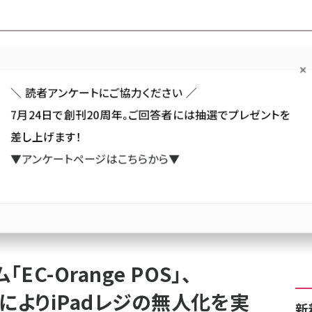
Forum
Web担
Web担ビギナー
Web担メルマガ
連載・特集
＼ 読者アンケートにご協力ください ／
7月24日で創刊20周年。ご回答者には抽選でプレゼントを
カテゴリ／種別
セミナー／イベント
から探す
から探す
差し上げます！
▼アンケートページはこちらから▼
SNS
アクセス解析／データ分析
サイト制作／デザイン
CMS
OSシステム「EC-Orange POS」、「PowaPOS」との連携によりiPadレジの無人化を実現～安
C-Orange POS」、
携によりiPadレジの無人化を実
新