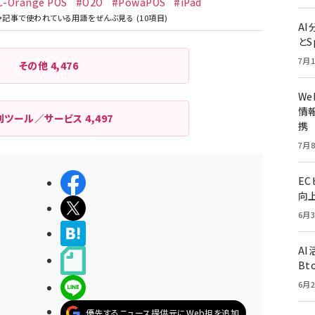
C-Orange POS
#O2O
#PowaPOS
#iPad
A
とS
7月1
その他
4,476
W
情報
利ツール／サービス
4,497
携
7月8
E
シェアする
向
ポストする
6月3
>ブクマする
A
noteで書く
Bt
6月2
LINEで送る
優先するニュース提供元にWeb担を追加