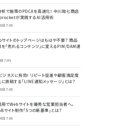
I分析で施策のPDCAを高速化！ 中川政七商店
procketが実践するAI活用術
0日 7:05
ebサイトのトップページはもはや不要？ 商品
を「売れるコンテンツ」に変えるPIM/DAM連
日 7:05
Cビジネスに有効！ リピート促進や顧客満足度
上に直結する「LINE通知メッセージ」とは？
0日 7:05
I活用でWebサイトを優秀な営業担当者へ。
oBサイト制作「5つの新基準」とは？
4日 7:05