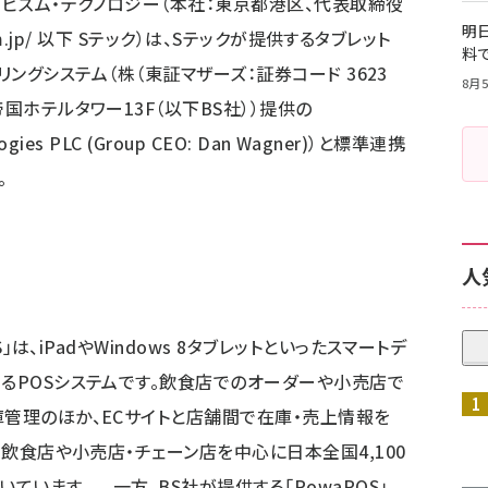
ビズム・テクノロジー（本社：東京都港区、代表取締役
明日
.jp/
以下 Sテック）は、Sテックが提供するタブレット
料
は、ビリングシステム（株（東証マザーズ：証券コード 3623
8月5
国ホテルタワー13F（以下BS社））提供の
gies PLC (Group CEO: Dan Wagner)）と標準連携
。
人
S」は、iPadやWindows 8タブレットといったスマートデ
きるPOSシステムです。飲食店でのオーダーや小売店で
庫管理のほか、ECサイトと店舗間で在庫・売上情報を
、飲食店や小売店・チェーン店を中心に日本全国4,100
ています。 一方、BS社が提供する「PowaPOS」