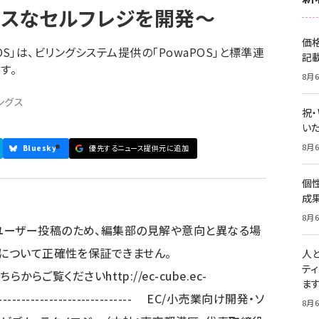
スなセルフレジを開発～
価
 POS」は、ビリングシステム提供の「PowaPOS」と標準連
記
す。
8月6
ングス
祝
いた
8月6
Bluesky
優先するニュース提供元に追加
個
成
8月6
ユーザー投稿のため、編集部の見解や意向と異なる場
容について正確性を保証できません。
人
テ
- PDFはこちらからご覧ください
http://ec-cube.ec-
ま
------------------------------ EC/小売業向け開発・ソ
8月6