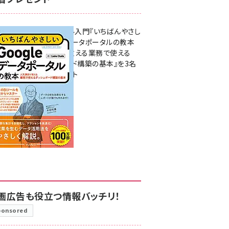
無料BIツール入門『いちばんやさし
いGoogleデータポータルの教本
人気講師が教える業務で使える
ダッシュボード構築の基本』を3名
様にプレゼント
7月31日 10:00
画広告も役立つ情報バッチリ！
ponsored