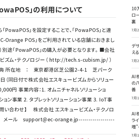
の「PowaPOS」の利用について
10
ロー
裏
ら「PowaPOS」を設定することで、「PowaPOS」と連
7月2
-Orange POS」をご利用されている店舗におきまし
デ
途「PowaPOS」の購入が必要となります。 ■会社
え
ビズム・テクノロジー（
http://tech.s-cubism.jp/
）
7月2
 所在地 ： 東京都港区芝公園2-4-1 芝パーク
A
4月1日（同日付で株式会社エスキュービズムからソリュー
の
0,000円 事業内容：1. オムニチャネルソリューショ
善
7月1
ョン事業 2. タブレットソリューション事業 3. IoT事
-------- 【お問い合わせ】 株式会社 エスキュービズム・テクノロ
AI
０ メール
support@ec-orange.jp
------------------
ライ
増
7月1