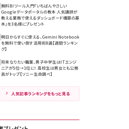
無料BIツール入門『いちばんやさしい
Googleデータポータルの教本 人気講師が
教える業務で使えるダッシュボード構築の基
本』を3名様にプレゼント
明日からすぐに使える、Gemini Notebook
を無料で使い倒す活用術8選【週間ランキン
グ】
将来なりたい職業、男子中学生はITエンジ
ニアが5位→1位に！ 高校生は男女とも公務
員がトップ【ソニー生命調べ】
人気記事ランキングをもっと見る
者プレゼント