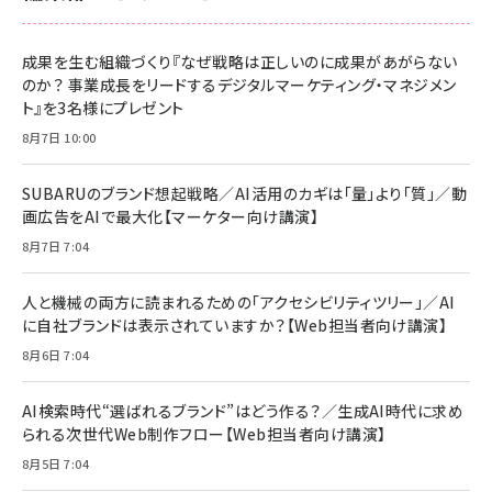
成果を生む組織づくり『なぜ戦略は正しいのに成果があがらない
のか？ 事業成長をリードするデジタルマーケティング・マネジメン
ト』を3名様にプレゼント
8月7日 10:00
SUBARUのブランド想起戦略／AI活用のカギは「量」より「質」／動
画広告をAIで最大化【マーケター向け講演】
8月7日 7:04
人と機械の両方に読まれるための「アクセシビリティツリー」／AI
に自社ブランドは表示されていますか？【Web担当者向け講演】
8月6日 7:04
AI検索時代“選ばれるブランド”はどう作る？／生成AI時代に求め
られる次世代Web制作フロー【Web担当者向け講演】
8月5日 7:04