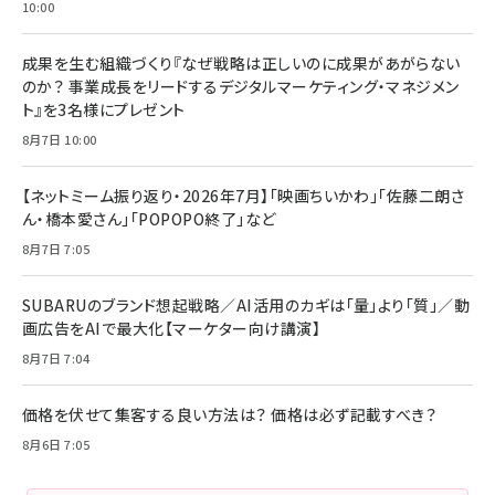
10:00
成果を生む組織づくり『なぜ戦略は正しいのに成果があがらない
のか？ 事業成長をリードするデジタルマーケティング・マネジメン
ト』を3名様にプレゼント
8月7日 10:00
【ネットミーム振り返り・2026年7月】「映画ちいかわ」「佐藤二朗さ
ん・橋本愛さん」「POPOPO終了」など
8月7日 7:05
SUBARUのブランド想起戦略／AI活用のカギは「量」より「質」／動
画広告をAIで最大化【マーケター向け講演】
8月7日 7:04
価格を伏せて集客する良い方法は？ 価格は必ず記載すべき？
8月6日 7:05