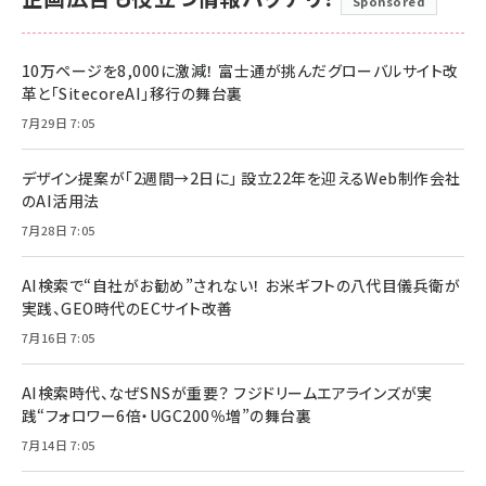
Sponsored
10万ページを8,000に激減！ 富士通が挑んだグローバルサイト改
革と「SitecoreAI」移行の舞台裏
7月29日 7:05
デザイン提案が「2週間→2日に」 設立22年を迎えるWeb制作会社
のAI活用法
7月28日 7:05
AI検索で“自社がお勧め”されない！ お米ギフトの八代目儀兵衛が
実践、GEO時代のECサイト改善
7月16日 7:05
AI検索時代、なぜSNSが重要？ フジドリームエアラインズが実
践“フォロワー6倍・UGC200％増”の舞台裏
7月14日 7:05