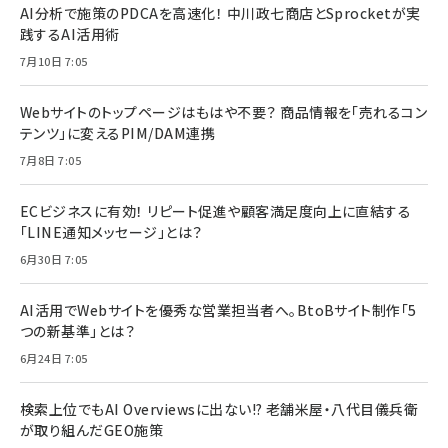
AI分析で施策のPDCAを高速化！ 中川政七商店とSprocketが実
践するAI活用術
7月10日 7:05
Webサイトのトップページはもはや不要？ 商品情報を「売れるコン
テンツ」に変えるPIM/DAM連携
7月8日 7:05
ECビジネスに有効！ リピート促進や顧客満足度向上に直結する
「LINE通知メッセージ」とは？
6月30日 7:05
AI活用でWebサイトを優秀な営業担当者へ。BtoBサイト制作「5
つの新基準」とは？
6月24日 7:05
検索上位でもAI Overviewsに出ない!? 老舗米屋・八代目儀兵衛
が取り組んだGEO施策