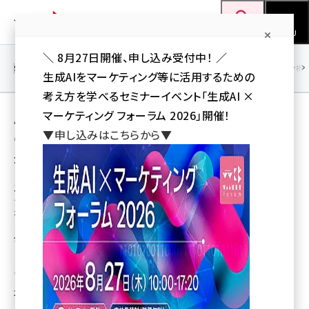
メ
Web担当者Forum
イ
検索
MENU
ン
＼ 8月27日開催、申し込み受付中！ ／
コ
SEO
マーケティング／広告
AI
SNS
アクセス解析／データ分析
生成AIをマーケティング等に活用するための
ン
考え方を学べるセミナーイベント「生成AI ×
テ
用語「EC-Orange POS」 が使われている記事
マーケティング フォーラム 2026」開催！
ン
▼申し込みはこちらから▼
の一覧
ツ
seo (3541)
全 8 記事中 1 ～ 8 を表示中
に
ai (2827)
移
エスキュービズムの次世代POSシステムが、
ジー・テイストの運営する飲食店のiPad POS
動
youtube (2449)
を支援
note (2323)
タブレット型POSシステム「EC-Orange POS」、オーダーエントリー
「Orange Handy」no
セミナー (2318)
株式会社 エスキュービズム・ホールディングス
z世代 (1632)
2013年5月23日 11:21
meo (1282)