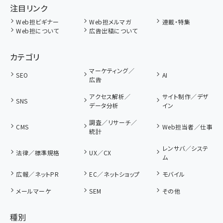
注目リンク
Web担ビギナー
Web担メルマガ
連載・特集
Web担について
広告出稿について
カテゴリ
マーケティング／
SEO
AI
広告
アクセス解析／
サイト制作／デザ
SNS
データ分析
イン
調査／リサーチ／
CMS
Web担当者／仕事
統計
レンサバ／システ
法律／標準規格
UX／CX
ム
広報／ネットPR
EC／ネットショップ
モバイル
メールマーケ
SEM
その他
種別