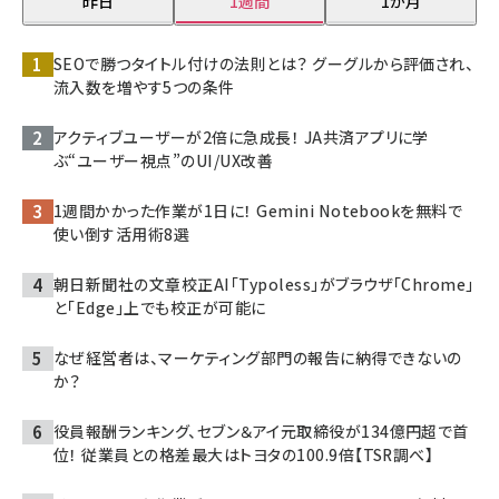
昨日
1週間
1か月
SEOで勝つタイトル付けの法則とは？ グーグルから評価され、
流入数を増やす5つの条件
アクティブユーザーが2倍に急成長！ JA共済アプリに学
ぶ“ユーザー視点”のUI/UX改善
1週間かかった作業が1日に！ Gemini Notebookを無料で
使い倒す活用術8選
朝日新聞社の文章校正AI「Typoless」がブラウザ「Chrome」
と「Edge」上でも校正が可能に
なぜ経営者は、マーケティング部門の報告に納得できないの
か？
役員報酬ランキング、セブン＆アイ元取締役が134億円超で首
位！ 従業員との格差最大はトヨタの100.9倍【TSR調べ】