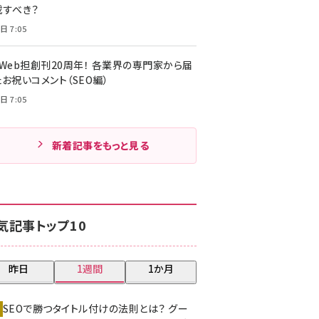
載すべき？
日 7:05
・Web担創刊20周年！ 各業界の専門家から届
お祝いコメント（SEO編）
日 7:05
新着記事をもっと見る
気記事トップ10
昨日
1週間
1か月
SEOで勝つタイトル付けの法則とは？ グー