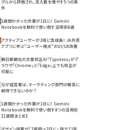
グルから評価され、流入数を増やす5つの条
件
1週間かかった作業が1日に！ Gemini
Notebookを無料で使い倒す活用術8選
アクティブユーザーが2倍に急成長！ JA共済
アプリに学ぶ“ユーザー視点”のUI/UX改善
朝日新聞社の文章校正AI「Typoless」がブ
ラウザ「Chrome」と「Edge」上でも校正が
可能に
なぜ経営者は、マーケティング部門の報告に
納得できないのか？
1週間かかった作業が1日に！ Gemini
Notebookを無料で使い倒す8つの活用術
【1週間まとめ】
デザイン提案が「2週間→2日に」 設立22年