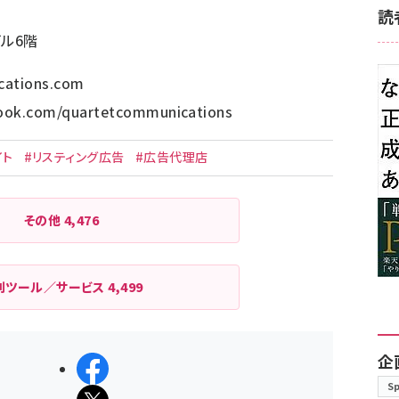
読
ビル6階
cations.com
ook.com/quartetcommunications
イト
#リスティング広告
#広告代理店
その他
4,476
利ツール／サービス
4,499
企
シェアする
S