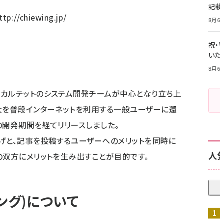
記
ttp://chiewing.jp/
8月6
祝
いた
8月6
るカルテットのシステム開発チームが中心となり立ち上
大を普段インターネットを利用する一般ユーザーに還
の開発期間を経てリリースしました。
げと、記事を投稿するユーザーへのメリットを同時に
人
の双方にメリットを生み出すことが目的です。
イング)について