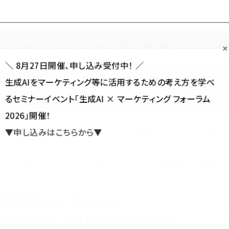
Forum
Web担
Web担ビギナー
Web担メルマガ
連載・特集
＼ 8月27日開催、申し込み受付中！ ／
生成AIをマーケティング等に活用するための考え方を学べ
カテゴリ／種別
セミナー／イベント
から探す
から探す
るセミナーイベント「生成AI × マーケティング フォーラム
2026」開催！
SNS
アクセス解析／データ分析
サイト制作／デザイン
CMS
▼申し込みはこちらから▼
得られる情報プラットフォーム CHIEWING(チューイング)公開 / 記事を書くだけで簡単お
報プラットフォーム
イング)公開 / 記事を書くだけで
新