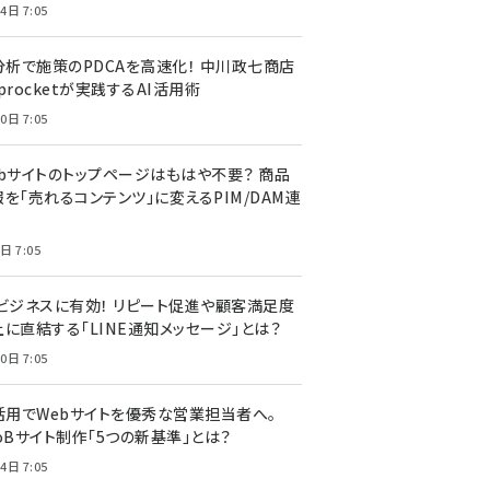
4日 7:05
I分析で施策のPDCAを高速化！ 中川政七商店
procketが実践するAI活用術
0日 7:05
ebサイトのトップページはもはや不要？ 商品
を「売れるコンテンツ」に変えるPIM/DAM連
日 7:05
Cビジネスに有効！ リピート促進や顧客満足度
上に直結する「LINE通知メッセージ」とは？
0日 7:05
I活用でWebサイトを優秀な営業担当者へ。
oBサイト制作「5つの新基準」とは？
4日 7:05