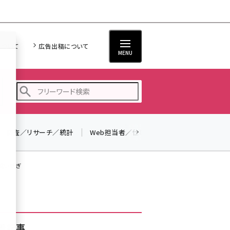
について
広告出稿について
MENU
調査／リサーチ／統計
Web担当者／仕事
法律／標準規格
seo (3528)
ai (2811)
小遣い稼ぎ
youtube (2439)
note (2315)
セミナー (2308)
着記事