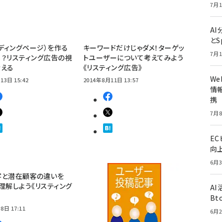
7月1
A
とS
ンディングページ）を作る
キーワードだけじゃダメ！ターゲッ
7月1
？リスティング広告の視
トユーザーについて考えてみよう
考える
《リスティング広告》
W
13日 15:42
2014年8月11日 13:57
情報
携
7月8
E
向
6月3
客と潜在顧客の違いを
理解しよう《リスティング
A
Bt
8日 17:11
6月2