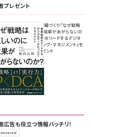
者プレゼント
成果を生む組織づくり『なぜ戦略
は正しいのに成果があがらないの
か？ 事業成長をリードするデジタ
ルマーケティング・マネジメント』を
3名様にプレゼント
8月7日 10:00
画広告も役立つ情報バッチリ！
ponsored