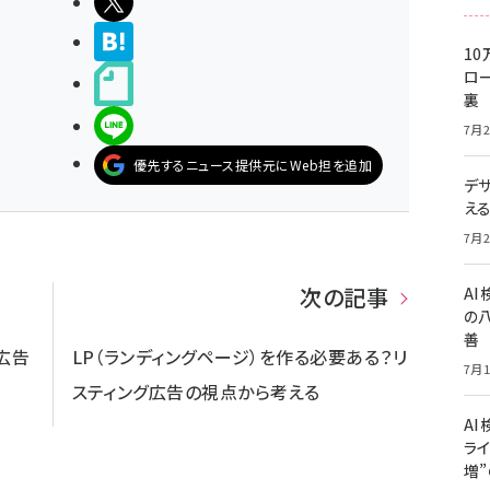
ポストする
>ブクマする
10
ロー
noteで書く
裏
LINEで送る
7月2
優先するニュース提供元にWeb担を追加
デ
え
7月2
次の記事
A
の
善
広告
LP（ランディングページ）を作る必要ある？リ
7月1
スティング広告の視点から考える
AI
ライ
増