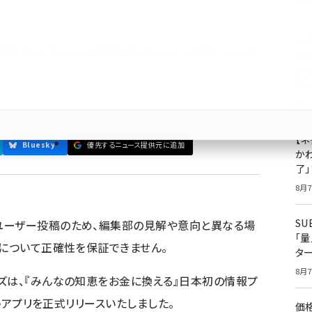
成
ラットフォームCIEWING(チューイング)をリリース
果
ジ
プ
ズ
8月7
【ネ
Bluesky
優先するニュース提供元に追加
かわ
了
8月7
S
ユーザー投稿のため、編集部の見解や意向と異なる場
「
容について正確性を保証できません。
タ
8月7
ズは、『みんなの知恵をお金に換える』日本初の情報プ
neアプリを正式リリースいたしました。
価