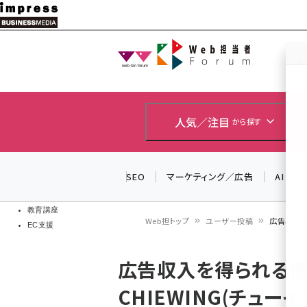
メ
イ
Web担当者
Web担当者
ン
EC担当者
コ
製品導入
ン
企業IT
ソフト開発
テ
人気／注目
から探す
IoT・AI
ン
DCクラウド
研究・調査
ツ
SEO
マーケティング／広告
AI
エネルギー
に
ドローン
移
教育講座
Web担トップ
ユーザー投稿
広告収入を
EC支援
動
パ
広告収入を得られる情
ン
CHIEWING(チュー
く