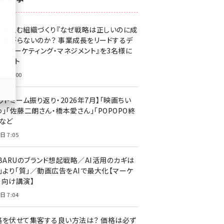
z世代 (1623)
果を生む組織づくり『なぜ戦略は正しいのに成
meo (1277)
があがらないのか？ 事業成長をリードするデ
llmo (1166)
タルマーケティング・マネジメント』を3名様に
レゼント
日 10:00
ットミーム振り返り・2026年7月】「映画ちい
」「佐藤二朗さん・橋本愛さん」「POPOPO終
」など
日 7:05
UBARUのブランド想起戦略／AI活用のカギは
量」より「質」／動画広告をAIで最大化【マーケ
ー向け講演】
日 7:04
格を伏せて集客する良い方法は？ 価格は必ず