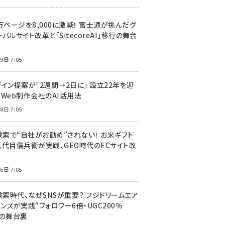
万ページを8,000に激減！ 富士通が挑んだグ
バルサイト改革と「SitecoreAI」移行の舞台
9日 7:05
ザイン提案が「2週間→2日に」 設立22年を迎
るWeb制作会社のAI活用法
8日 7:05
I検索で“自社がお勧め”されない！ お米ギフト
八代目儀兵衛が実践、GEO時代のECサイト改
6日 7:05
検索時代、なぜSNSが重要？ フジドリームエア
ンズが実践“フォロワー6倍・UGC200％
”の舞台裏