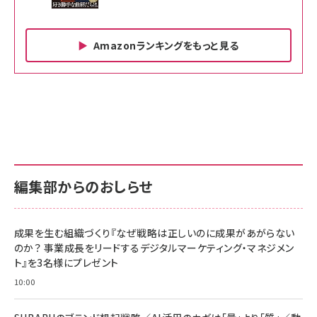
Amazonランキングをもっと見る
Amazon ビジネス・経済関連書籍 の売れ筋ランキン
Amazon 家電＆カメラ の売れ筋ランキング
Amazon パソコン・周辺機器 の売れ筋ランキング
グ
更新日時：2026/06/26 19:00
更新日時：2026/06/26 19:00
更新日時：2026/06/26 19:00
anan(アンアン)2026/07/01号 No.2501[魅せる
KIOXIA(キオクシア) 旧東芝メモリ microSD
KIOXIA(キオクシア) 旧東芝メモリ microSD
カラダ2026／宮舘涼太]
128GB UHS-I Class10 (最大読出速度
128GB UHS-I Class10 (最大読出速度
100MB/s) Nintendo Switch動作確認済 国内
100MB/s) Nintendo Switch動作確認済 国内
￥880
サポート正規品 メーカー保証5年 KLMEA128G
サポート正規品 メーカー保証5年 KLMEA128G
￥2,680
￥2,680
編集部からのおしらせ
anan(アンアン)2026/06/24号 No.2500増刊
スペシャルエディション[王道エンタメの矜持／
NIMASO ガラスフィルム iPhone 17 用 保護フィ
Amazon eギフトカード - Amazonロゴ - クラ
BTS]
ルム 強化ガラス 耐衝撃 高透過率 指紋防止 貼りや
シック
すい ガイド枠付き いPhone17 (6.3インチ) 対応
成果を生む組織づくり『なぜ戦略は正しいのに成果があがらない
￥1,100
￥5,000
2枚セット DSP25F1698
のか？ 事業成長をリードするデジタルマーケティング・マネジメン
￥1,599
ト』を3名様にプレゼント
anan(アンアン)2026/07/08号 No.2502[2026
Anker PowerLine III Flow USB-C & USB-C
年後半、あなたの恋と運命／山田涼介]
【New】Amazon Fire TV Stick HD | 手軽にスト
ケーブル Anker絡まないケーブル 240W 結束バン
10:00
リーミングをはじめよう | ストリーミングメディアプ
ド付き USB PD対応 シリコン素材採用 iPhone
￥880
レイヤー
17 / 16 / 15 / Galaxy iPad Pro MacBook
￥1,890
Pro/Air 各種対応 (1.8m ミッドナイトブラック)