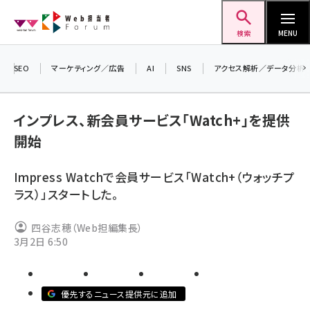
メ
Web担当者Forum
イ
検索
MENU
ン
コ
SEO
マーケティング／広告
AI
SNS
アクセス解析／データ分析
＼ 
ン
7月
テ
インプレス、新会員サービス「Watch+」を提供
差し
ン
開始
▼ア
ツ
seo (3523)
に
Impress Watchで会員サービス「Watch+（ウォッチプ
ai (2804)
移
ラス）」スタートした。
動
youtube (2429)
四谷志穂（Web担編集長）
note (2312)
3月2日 6:50
セミナー (2303)
z世代 (1622)
優先するニュース提供元に追加
meo (1275)