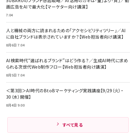
SUBARUのブランド想起戦略／AI活用のカギは「量」より「質」／動
￥6,980
画広告をAIで最大化【マーケター向け講演】
ママ投資家が育休中に１億貯めた株式投資
アサヒ飲料 モンスター エナジー 355ml×24本
￥1,870
7:04
Anker Soundcore P31i (Bluetooth 6.1) 【完
￥4,192
全ワイヤレスイヤホン/アクティブノイズキャンセリ
ング/マルチポイント接続 / 最大50時間再生 / PSE
人と機械の両方に読まれるための「アクセシビリティツリー」／AI
組織の成果を最大化する ルールのデザイン
技術基準適合】ブラック
￥5,990
サッポロ 生ビール 黒ラベル 350ml 缶 24本 ビー
に自社ブランドは表示されていますか？【Web担当者向け講演】
￥1,980
ル ケース買い【6/30応募〆切! 黒ラベルビヤセラー
8月6日 7:04
キャンペーン】
Anker PowerLine III Flow USB-C & USB-C
ケーブル Anker絡まないケーブル 240W 結束バン
￥4,857
ド付き USB PD対応 シリコン素材採用 iPhone
AI検索時代“選ばれるブランド”はどう作る？／生成AI時代に求め
Amazonランキングをもっと見る
17 / 16 / 15 / Galaxy iPad Pro MacBook
￥1,890
られる次世代Web制作フロー【Web担当者向け講演】
Pro/Air 各種対応 (1.8m ミッドナイトブラック)
Amazonランキングをもっと見る
8月5日 7:04
Amazonランキングをもっと見る
＜第3回＞AI時代のBtoBマーケティング実践講座【9/29（火）・
30（水）開催】
8月4日 9:00
すべて見る