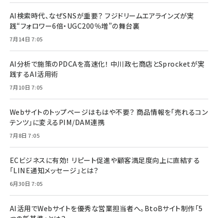
AI検索時代、なぜSNSが重要？ フジドリームエアラインズが実
践“フォロワー6倍・UGC200％増”の舞台裏
7月14日 7:05
AI分析で施策のPDCAを高速化！ 中川政七商店とSprocketが実
践するAI活用術
7月10日 7:05
Webサイトのトップページはもはや不要？ 商品情報を「売れるコン
テンツ」に変えるPIM/DAM連携
7月8日 7:05
ECビジネスに有効！ リピート促進や顧客満足度向上に直結する
「LINE通知メッセージ」とは？
6月30日 7:05
AI活用でWebサイトを優秀な営業担当者へ。BtoBサイト制作「5