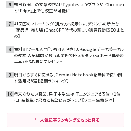
朝日新聞社の文章校正AI「Typoless」がブラウザ「Chrome」
と「Edge」上でも校正が可能に
AI回答のフレーミング（見せ方・提示）は、デジタルの新たな
「商品棚・売り場」――ChatGPT時代の新しい購買行動【SEOまと
め】
無料BIツール入門『いちばんやさしいGoogleデータポータル
の教本 人気講師が教える業務で使えるダッシュボード構築の
基本』を3名様にプレゼント
明日からすぐに使える、Gemini Notebookを無料で使い倒
す活用術8選【週間ランキング】
将来なりたい職業、男子中学生はITエンジニアが5位→1位
に！ 高校生は男女とも公務員がトップ【ソニー生命調べ】
人気記事ランキングをもっと見る