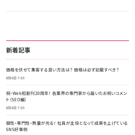
新着記事
価格を伏せて集客する良い方法は？ 価格は必ず記載すべき？
8月6日 7:05
祝・Web担創刊20周年！ 各業界の専門家から届いたお祝いコメン
ト（SEO編）
8月6日 7:05
個性・専門性・熱量が光る！ 社員が主役となって成果を上げている
SNS好事例