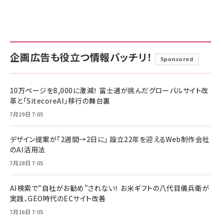
企画広告も役立つ情報バッチリ！
Sponsored
10万ページを8,000に激減！ 富士通が挑んだグローバルサイト改
革と「SitecoreAI」移行の舞台裏
7月29日 7:05
デザイン提案が「2週間→2日に」 設立22年を迎えるWeb制作会社
のAI活用法
7月28日 7:05
AI検索で“自社がお勧め”されない！ お米ギフトの八代目儀兵衛が
実践、GEO時代のECサイト改善
7月16日 7:05