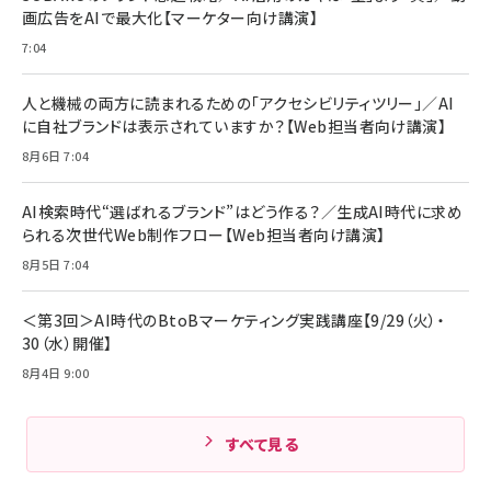
￥6,980
画広告をAIで最大化【マーケター向け講演】
ママ投資家が育休中に１億貯めた株式投資
アサヒ飲料 モンスター エナジー 355ml×24本
￥1,870
7:04
Anker Soundcore P31i (Bluetooth 6.1) 【完
￥4,192
全ワイヤレスイヤホン/アクティブノイズキャンセリ
ング/マルチポイント接続 / 最大50時間再生 / PSE
人と機械の両方に読まれるための「アクセシビリティツリー」／AI
組織の成果を最大化する ルールのデザイン
技術基準適合】ブラック
￥5,990
サッポロ 生ビール 黒ラベル 350ml 缶 24本 ビー
に自社ブランドは表示されていますか？【Web担当者向け講演】
￥1,980
ル ケース買い【6/30応募〆切! 黒ラベルビヤセラー
8月6日 7:04
キャンペーン】
Anker PowerLine III Flow USB-C & USB-C
ケーブル Anker絡まないケーブル 240W 結束バン
￥4,857
ド付き USB PD対応 シリコン素材採用 iPhone
AI検索時代“選ばれるブランド”はどう作る？／生成AI時代に求め
Amazonランキングをもっと見る
17 / 16 / 15 / Galaxy iPad Pro MacBook
￥1,890
られる次世代Web制作フロー【Web担当者向け講演】
Pro/Air 各種対応 (1.8m ミッドナイトブラック)
Amazonランキングをもっと見る
8月5日 7:04
Amazonランキングをもっと見る
＜第3回＞AI時代のBtoBマーケティング実践講座【9/29（火）・
30（水）開催】
8月4日 9:00
すべて見る