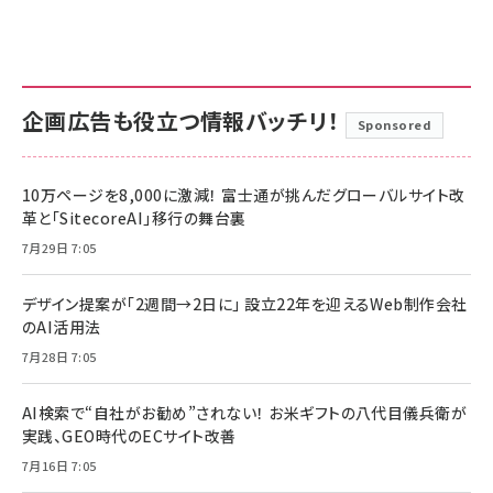
企画広告も役立つ情報バッチリ！
Sponsored
10万ページを8,000に激減！ 富士通が挑んだグローバルサイト改
革と「SitecoreAI」移行の舞台裏
7月29日 7:05
デザイン提案が「2週間→2日に」 設立22年を迎えるWeb制作会社
のAI活用法
7月28日 7:05
AI検索で“自社がお勧め”されない！ お米ギフトの八代目儀兵衛が
実践、GEO時代のECサイト改善
7月16日 7:05