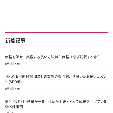
新着記事
価格を伏せて集客する良い方法は？ 価格は必ず記載すべき？
8月6日 7:05
祝・Web担創刊20周年！ 各業界の専門家から届いたお祝いコメン
ト（SEO編）
8月6日 7:05
個性・専門性・熱量が光る！ 社員が主役となって成果を上げている
SNS好事例