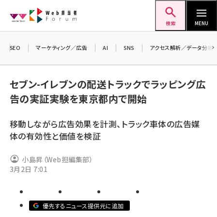
メ
Web担当者Forum
イ
検索
MENU
ン
コ
SEO
マーケティング／広告
AI
SNS
アクセス解析／データ分析
ン
テ
セブン-イレブンの配送トラックでラッピング広
ン
告の実証実験を東京都内で開始
ツ
seo (3524)
に
移動しながら広告効果を計測、トラック車体の広告媒
ai (2804)
移
体の有効性と価値を検証
動
youtube (2431)
小島昇（Web担編集部）
note (2312)
3月2日 7:01
セミナー (2306)
z世代 (1622)
優先するニュース提供元に追加
meo (1275)