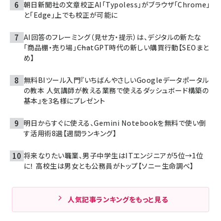
朝日新聞社の文章校正AI「Typoless」がブラウザ「Chrome」
と「Edge」上でも校正が可能に
AI回答のフレーミング（見せ方・提示）は、デジタルの新たな
「商品棚・売り場」――ChatGPT時代の新しい購買行動【SEOまと
め】
無料BIツール入門『いちばんやさしいGoogleデータポータル
の教本 人気講師が教える業務で使えるダッシュボード構築の
基本』を3名様にプレゼント
明日からすぐに使える、Gemini Notebookを無料で使い倒
す活用術8選【週間ランキング】
将来なりたい職業、男子中学生はITエンジニアが5位→1位
に！ 高校生は男女とも公務員がトップ【ソニー生命調べ】
人気記事ランキングをもっと見る