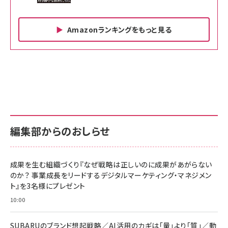
Amazonランキングをもっと見る
Amazon ビジネス・経済関連書籍 の売れ筋ランキン
Amazon 家電＆カメラ の売れ筋ランキング
Amazon パソコン・周辺機器 の売れ筋ランキング
グ
更新日時：2026/06/26 19:00
更新日時：2026/06/26 19:00
更新日時：2026/06/26 19:00
anan(アンアン)2026/07/01号 No.2501[魅せる
KIOXIA(キオクシア) 旧東芝メモリ microSD
KIOXIA(キオクシア) 旧東芝メモリ microSD
カラダ2026／宮舘涼太]
128GB UHS-I Class10 (最大読出速度
128GB UHS-I Class10 (最大読出速度
100MB/s) Nintendo Switch動作確認済 国内
100MB/s) Nintendo Switch動作確認済 国内
￥880
サポート正規品 メーカー保証5年 KLMEA128G
サポート正規品 メーカー保証5年 KLMEA128G
￥2,680
￥2,680
編集部からのおしらせ
anan(アンアン)2026/06/24号 No.2500増刊
スペシャルエディション[王道エンタメの矜持／
NIMASO ガラスフィルム iPhone 17 用 保護フィ
Amazon eギフトカード - Amazonロゴ - クラ
BTS]
ルム 強化ガラス 耐衝撃 高透過率 指紋防止 貼りや
シック
すい ガイド枠付き いPhone17 (6.3インチ) 対応
成果を生む組織づくり『なぜ戦略は正しいのに成果があがらない
￥1,100
￥5,000
2枚セット DSP25F1698
のか？ 事業成長をリードするデジタルマーケティング・マネジメン
￥1,599
ト』を3名様にプレゼント
anan(アンアン)2026/07/08号 No.2502[2026
Anker PowerLine III Flow USB-C & USB-C
年後半、あなたの恋と運命／山田涼介]
【New】Amazon Fire TV Stick HD | 手軽にスト
ケーブル Anker絡まないケーブル 240W 結束バン
10:00
リーミングをはじめよう | ストリーミングメディアプ
ド付き USB PD対応 シリコン素材採用 iPhone
￥880
レイヤー
17 / 16 / 15 / Galaxy iPad Pro MacBook
￥1,890
Pro/Air 各種対応 (1.8m ミッドナイトブラック)
SUBARUのブランド想起戦略／AI活用のカギは「量」より「質」／動