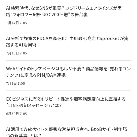
AI検索時代、なぜSNSが重要？ フジドリームエアラインズが実
践“フォロワー6倍・UGC200％増”の舞台裏
7月14日 7:05
AI分析で施策のPDCAを高速化！ 中川政七商店とSprocketが実
践するAI活用術
7月10日 7:05
Webサイトのトップページはもはや不要？ 商品情報を「売れるコン
テンツ」に変えるPIM/DAM連携
7月8日 7:05
ECビジネスに有効！ リピート促進や顧客満足度向上に直結する
「LINE通知メッセージ」とは？
6月30日 7:05
AI活用でWebサイトを優秀な営業担当者へ。BtoBサイト制作「5
つの新基準」とは？