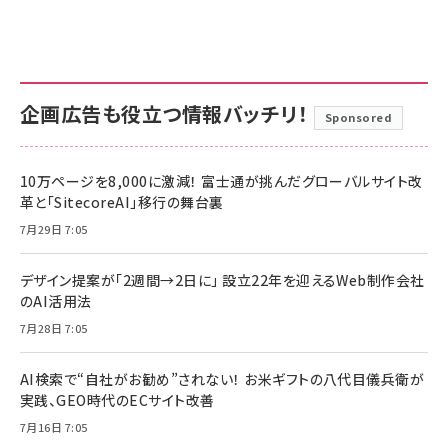
企画広告も役立つ情報バッチリ！
Sponsored
10万ページを8,000に激減！ 富士通が挑んだグローバルサイト改
革と「SitecoreAI」移行の舞台裏
7月29日 7:05
デザイン提案が「2週間→2日に」 設立22年を迎えるWeb制作会社
のAI活用法
7月28日 7:05
AI検索で“自社がお勧め”されない！ お米ギフトの八代目儀兵衛が
実践、GEO時代のECサイト改善
7月16日 7:05