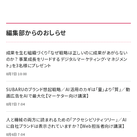
anan(アンアン)2026/07/01号 No.2501[魅
KIOXIA(キオクシア) 旧東芝メモリ microSD
KIOXIA(キオクシア) 旧東芝メモリ microSD
せるカラダ2026／宮舘涼太]
128GB UHS-I Class10 (最大読出速度
128GB UHS-I Class10 (最大読出速度
100MB/s) Nintendo Switch動作確認済 国
100MB/s) Nintendo Switch動作確認済 国
￥880
内サポート正規品 メーカー保証5年
内サポート正規品 メーカー保証5年
￥2,680
￥2,680
KLMEA128G
KLMEA128G
編集部からのおしらせ
anan(アンアン)2026/06/24号 No.2500増
刊 スペシャルエディション[王道エンタメの矜
NIMASO ガラスフィルム iPhone 17 用 保護
Amazon eギフトカード - Amazonロゴ - ク
持／BTS]
フィルム 強化ガラス 耐衝撃 高透過率 指紋防
ラシック
止 貼りやすい ガイド枠付き いPhone17 (6.3
成果を生む組織づくり『なぜ戦略は正しいのに成果があがらない
￥1,100
￥5,000
インチ) 対応 2枚セット DSP25F1698
のか？ 事業成長をリードするデジタルマーケティング・マネジメン
￥1,599
ト』を3名様にプレゼント
anan(アンアン)2026/07/08号
Anker PowerLine III Flow USB-C & USB-
No.2502[2026年後半、あなたの恋と運命／山
【New】Amazon Fire TV Stick HD | 手軽に
C ケーブル Anker絡まないケーブル 240W 結
8月7日 10:00
田涼介]
ストリーミングをはじめよう | ストリーミングメ
束バンド付き USB PD対応 シリコン素材採用
ディアプレイヤー
iPhone 17 / 16 / 15 / Galaxy iPad Pro
￥880
￥1,890
MacBook Pro/Air 各種対応 (1.8m ミッドナ
SUBARUのブランド想起戦略／AI活用のカギは「量」より「質」／動
￥6,980
イトブラック)
画広告をAIで最大化【マーケター向け講演】
ママ投資家が育休中に１億貯めた株式投資
アサヒ飲料 モンスター エナジー 355ml×24
8月7日 7:04
Anker Soundcore P31i (Bluetooth 6.1)
本
￥1,870
【完全ワイヤレスイヤホン/アクティブノイズキャ
￥4,192
ンセリング/マルチポイント接続 / 最大50時間
人と機械の両方に読まれるための「アクセシビリティツリー」／AI
再生 / PSE技術基準適合】ブラック
￥5,990
組織の成果を最大化する ルールのデザイン
に自社ブランドは表示されていますか？【Web担当者向け講演】
サッポロ 生ビール 黒ラベル 350ml 缶 24本
ビール ケース買い【6/30応募〆切! 黒ラベルビ
￥1,980
8月6日 7:04