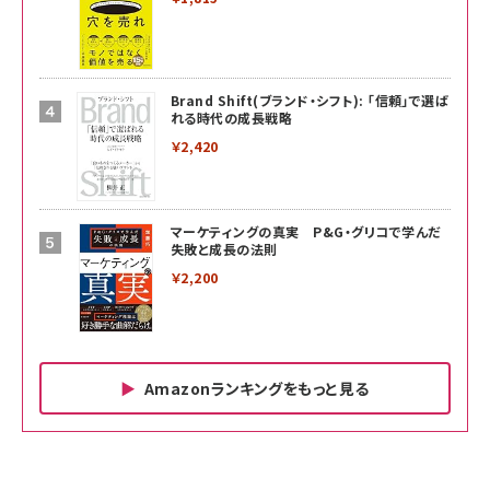
Brand Shift(ブランド・シフト): 「信頼」で選ば
れる時代の成長戦略
￥2,420
マーケティングの真実 P&G・グリコで学んだ
失敗と成長の法則
￥2,200
Amazonランキングをもっと見る
Amazon ビジネス・経済関連書籍 の売れ筋ランキン
Amazon 家電＆カメラ の売れ筋ランキング
Amazon パソコン・周辺機器 の売れ筋ランキング
グ
更新日時：2026/06/26 19:00
更新日時：2026/06/26 19:00
更新日時：2026/06/26 19:00