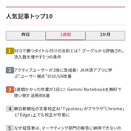
人気記事トップ10
昨日
1週間
1か月
SEOで勝つタイトル付けの法則とは？ グーグルから評価され、
流入数を増やす5つの条件
アクティブユーザーが2倍に急成長！ JA共済アプリに学
ぶ“ユーザー視点”のUI/UX改善
1週間かかった作業が1日に！ Gemini Notebookを無料で
使い倒す活用術8選
朝日新聞社の文章校正AI「Typoless」がブラウザ「Chrome」
と「Edge」上でも校正が可能に
なぜ経営者は、マーケティング部門の報告に納得できないの