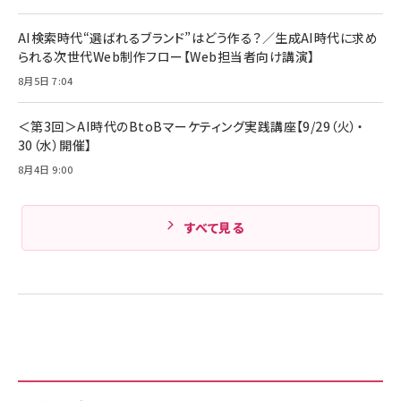
Anker PowerLine III Flow USB-C & USB-
ヤセラーキャンペーン】
C ケーブル Anker絡まないケーブル 240W 結
￥4,857
束バンド付き USB PD対応 シリコン素材採用
AI検索時代“選ばれるブランド”はどう作る？／生成AI時代に求め
iPhone 17 / 16 / 15 / Galaxy iPad Pro
￥1,890
られる次世代Web制作フロー【Web担当者向け講演】
Amazonランキングをもっと見る
MacBook Pro/Air 各種対応 (1.8m ミッドナ
イトブラック)
8月5日 7:04
Amazonランキングをもっと見る
Amazonランキングをもっと見る
＜第3回＞AI時代のBtoBマーケティング実践講座【9/29（火）・
30（水）開催】
8月4日 9:00
すべて見る