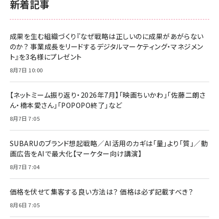
新着記事
成果を生む組織づくり『なぜ戦略は正しいのに成果があがらない
のか？ 事業成長をリードするデジタルマーケティング・マネジメン
ト』を3名様にプレゼント
8月7日 10:00
【ネットミーム振り返り・2026年7月】「映画ちいかわ」「佐藤二朗さ
ん・橋本愛さん」「POPOPO終了」など
8月7日 7:05
SUBARUのブランド想起戦略／AI活用のカギは「量」より「質」／動
画広告をAIで最大化【マーケター向け講演】
8月7日 7:04
価格を伏せて集客する良い方法は？ 価格は必ず記載すべき？
8月6日 7:05