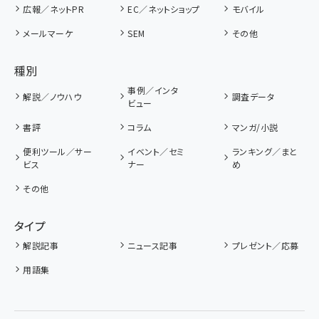
広報／ネットPR
EC／ネットショップ
モバイル
メールマーケ
SEM
その他
種別
事例／インタ
解説／ノウハウ
調査データ
ビュー
書評
コラム
マンガ/小説
便利ツール／サー
イベント／セミ
ランキング／まと
ビス
ナー
め
その他
タイプ
解説記事
ニュース記事
プレゼント／応募
用語集