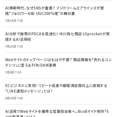
AI検索時代、なぜSNSが重要？ フジドリームエアラインズが実
践“フォロワー6倍・UGC200％増”の舞台裏
7月14日 7:05
AI分析で施策のPDCAを高速化！ 中川政七商店とSprocketが実
践するAI活用術
7月10日 7:05
Webサイトのトップページはもはや不要？ 商品情報を「売れるコン
テンツ」に変えるPIM/DAM連携
7月8日 7:05
ECビジネスに有効！ リピート促進や顧客満足度向上に直結する
「LINE通知メッセージ」とは？
6月30日 7:05
AI活用でWebサイトを優秀な営業担当者へ。BtoBサイト制作「5
つの新基準」とは？