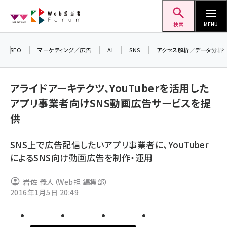
メ
Web担当者Forum
イ
検索
MENU
ン
コ
SEO
マーケティング／広告
AI
SNS
アクセス解析／データ分析
＼ 
ン
生成
テ
アライドアーキテクツ、YouTuberを活用した
るセ
ン
アプリ事業者向けSNS動画広告サービスを提
20
ツ
seo (3541)
供
▼申
に
ai (2827)
移
SNS上で広告配信したいアプリ事業者に、YouTuber
動
youtube (2449)
によるSNS向け動画広告を制作・運用
note (2323)
岩佐 義人（Web担 編集部）
セミナー (2318)
2016年1月5日 20:49
z世代 (1632)
meo (1282)