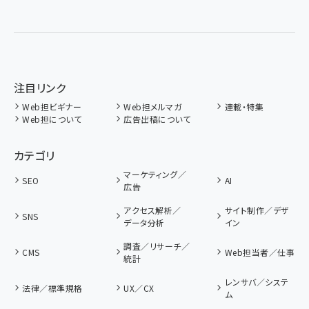
注目リンク
Web担ビギナー
Web担メルマガ
連載・特集
Web担について
広告出稿について
カテゴリ
マーケティング／
SEO
AI
広告
アクセス解析／
サイト制作／デザ
SNS
データ分析
イン
調査／リサーチ／
CMS
Web担当者／仕事
統計
レンサバ／システ
法律／標準規格
UX／CX
ム