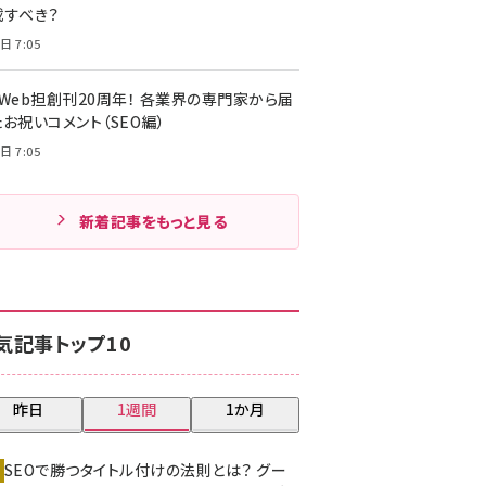
載すべき？
日 7:05
・Web担創刊20周年！ 各業界の専門家から届
お祝いコメント（SEO編）
日 7:05
新着記事をもっと見る
気記事トップ10
昨日
1週間
1か月
SEOで勝つタイトル付けの法則とは？ グー