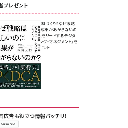
者プレゼント
成果を生む組織づくり『なぜ戦略
は正しいのに成果があがらないの
か？ 事業成長をリードするデジタ
ルマーケティング・マネジメント』を
3名様にプレゼント
8月7日 10:00
画広告も役立つ情報バッチリ！
ponsored