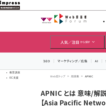
メ
イ
Web担当者
Web担当者
ン
EC担当者
コ
製品導入
ン
企業IT
ソフト開発
テ
人気／注目
から探す
IoT・AI
ン
DCクラウド
研究・調査
ツ
SEO
マーケティング／広告
AI
エネルギー
に
ドローン
移
教育講座
Web担トップ
用語集
APNIC
EC支援
動
パ
APNIC とは 意味/解
ン
【Asia Pacific Netw
く