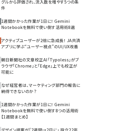
グルから評価され、流入数を増やす5つの条
件
1週間かかった作業が1日に！ Gemini
Notebookを無料で使い倒す活用術8選
アクティブユーザーが2倍に急成長！ JA共済
アプリに学ぶ“ユーザー視点”のUI/UX改善
朝日新聞社の文章校正AI「Typoless」がブ
ラウザ「Chrome」と「Edge」上でも校正が
可能に
なぜ経営者は、マーケティング部門の報告に
納得できないのか？
1週間かかった作業が1日に！ Gemini
Notebookを無料で使い倒す8つの活用術
【1週間まとめ】
デザイン提案が「2週間→2日に」 設立22年