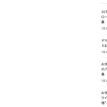
10
ロー
裏
7月2
デ
え
7月2
A
の
善
7月1
AI
ライ
増