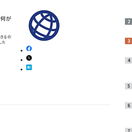
で何が
できるの
した