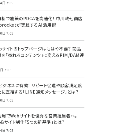
4日 7:05
I分析で施策のPDCAを高速化！ 中川政七商店
procketが実践するAI活用術
0日 7:05
ebサイトのトップページはもはや不要？ 商品
を「売れるコンテンツ」に変えるPIM/DAM連
日 7:05
Cビジネスに有効！ リピート促進や顧客満足度
上に直結する「LINE通知メッセージ」とは？
0日 7:05
I活用でWebサイトを優秀な営業担当者へ。
oBサイト制作「5つの新基準」とは？
4日 7:05