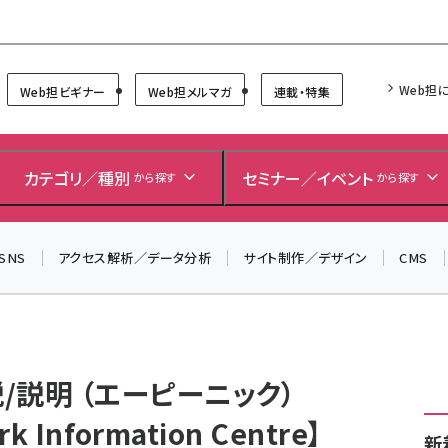
Forum
Web担
Web担ビギナー
Web担メルマガ
連載・特集
カテゴリ／種別
セミナー／イベント
から探す
から探す
SNS
アクセス解析／データ分析
サイト制作／デザイン
CMS
説/説明 （エーピーニック）
ork Information Centre】
新