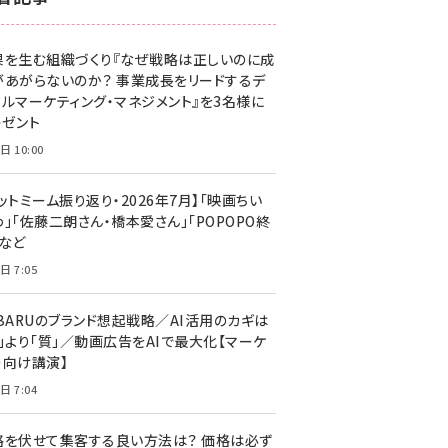
z世代 (1623)
果を生む組織づくり『なぜ戦略は正しいのに成
meo (1277)
があがらないのか？ 事業成長をリードするデ
llmo (1167)
タルマーケティング・マネジメント』を3名様に
レゼント
日 10:00
ットミーム振り返り・2026年7月】「映画ちい
」「佐藤二朗さん・橋本愛さん」「POPOPO終
」など
日 7:05
UBARUのブランド想起戦略／AI活用のカギは
量」より「質」／動画広告をAIで最大化【マーケ
ー向け講演】
日 7:04
格を伏せて集客する良い方法は？ 価格は必ず