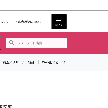
について
広告出稿について
MENU
調査／リサーチ／統計
Web担当者／仕事
法律／標準規格
seo (3532)
ai (2814)
youtube (2441)
note (2317)
セミナー (2310)
着記事