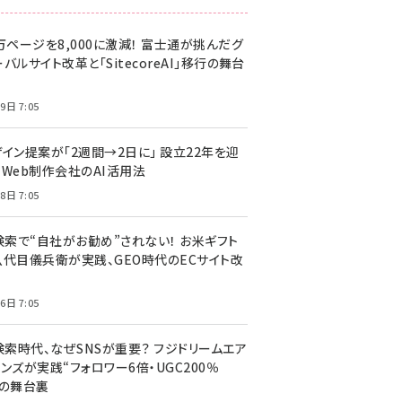
万ページを8,000に激減！ 富士通が挑んだグ
バルサイト改革と「SitecoreAI」移行の舞台
9日 7:05
ザイン提案が「2週間→2日に」 設立22年を迎
るWeb制作会社のAI活用法
8日 7:05
I検索で“自社がお勧め”されない！ お米ギフト
八代目儀兵衛が実践、GEO時代のECサイト改
6日 7:05
検索時代、なぜSNSが重要？ フジドリームエア
ンズが実践“フォロワー6倍・UGC200％
”の舞台裏