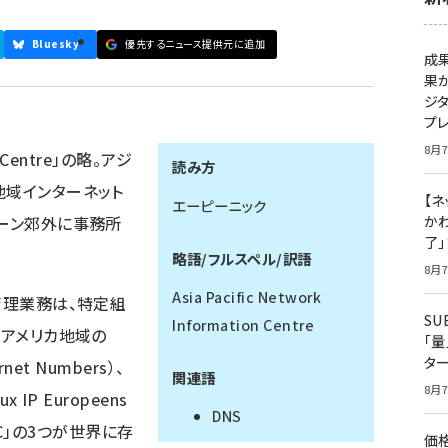
Bluesky
優先するニュース提供元に追加
成
果
ジ
プ
8月7
on Centre」の略。アジ
読み方
地域インターネット
【ネ
エーピーニック
ベーン郊外に事務所
かわ
了
略語/フルスペル/訳語
8月7
Asia Pacific Network
管理業務は、特定組
S
Information Centre
、アメリカ地域の
「
タ
ernet Numbers）、
関連語
8月7
 IP Europeens
DNS
PNIC」の3つが世界に存
価