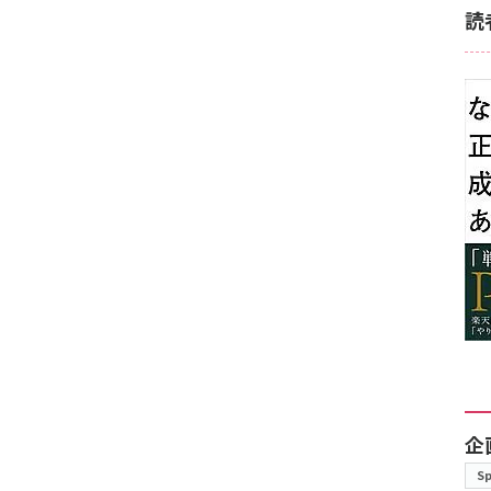
読
企
S