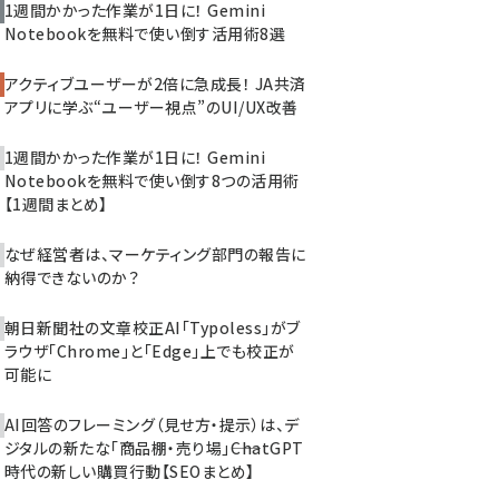
1週間かかった作業が1日に！ Gemini
Notebookを無料で使い倒す活用術8選
アクティブユーザーが2倍に急成長！ JA共済
アプリに学ぶ“ユーザー視点”のUI/UX改善
1週間かかった作業が1日に！ Gemini
Notebookを無料で使い倒す8つの活用術
【1週間まとめ】
なぜ経営者は、マーケティング部門の報告に
納得できないのか？
朝日新聞社の文章校正AI「Typoless」がブ
ラウザ「Chrome」と「Edge」上でも校正が
可能に
AI回答のフレーミング（見せ方・提示）は、デ
ジタルの新たな「商品棚・売り場」――ChatGPT
時代の新しい購買行動【SEOまとめ】