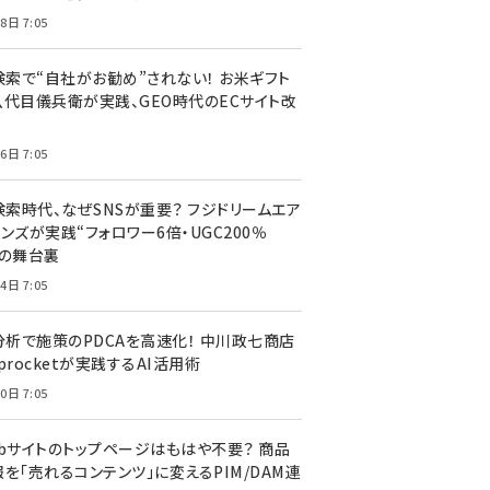
8日 7:05
I検索で“自社がお勧め”されない！ お米ギフト
八代目儀兵衛が実践、GEO時代のECサイト改
6日 7:05
検索時代、なぜSNSが重要？ フジドリームエア
ンズが実践“フォロワー6倍・UGC200％
”の舞台裏
4日 7:05
I分析で施策のPDCAを高速化！ 中川政七商店
procketが実践するAI活用術
0日 7:05
ebサイトのトップページはもはや不要？ 商品
を「売れるコンテンツ」に変えるPIM/DAM連