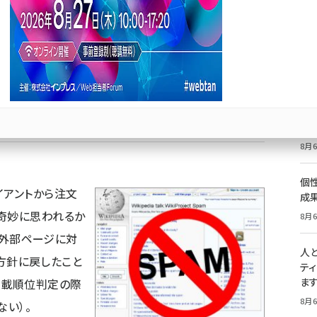
ediaの下した判断は正しい
価
記
8月6
祝
Bluesky
優先するニュース提供元に追加
いた
8月6
個
イアントから注文
成
奇妙に思われるか
8月6
ての外部ページに対
人
る方針に戻したこと
テ
ま
掲載順位判定の際
8月6
ない）。