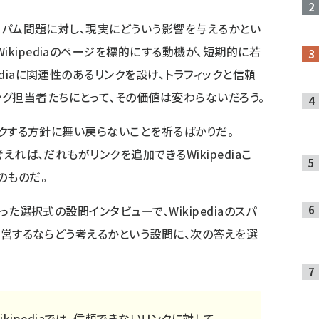
aのスパム問題に対し、現実にどういう影響を与えるかとい
ikipediaのページを標的にする動機が、短期的に若
ediaに関連性のあるリンクを設け、トラフィックと信頼
グ担当者たちにとって、その価値は変わらないだろう。
リンクする方針に舞い戻らないことを祈るばかりだ。
考えれば、だれもがリンクを追加できるWikipediaこ
のものだ。
なった
選択式の設問インタビュー
で、Wikipediaのスパ
aを運営するならどう考えるかという設問に、次の答えを選
kipediaでは、信頼できないリンクに対して