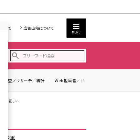
について
広告出稿について
MENU
調査／リサーチ／統計
Web担当者／仕事
法律／標準規格
seo (3526)
ai (2807)
た判断は正しい
youtube (2434)
note (2312)
セミナー (2307)
着記事