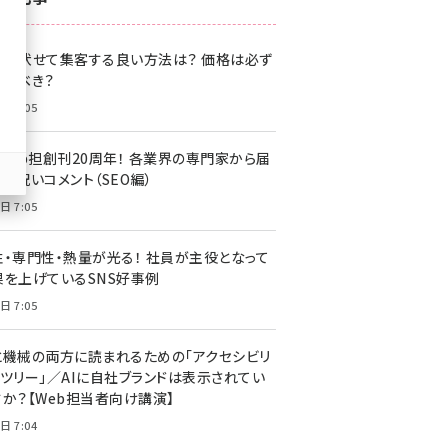
z世代 (1622)
格を伏せて集客する良い方法は？ 価格は必ず
meo (1275)
載すべき？
llmo (1163)
日 7:05
・Web担創刊20周年！ 各業界の専門家から届
お祝いコメント（SEO編）
日 7:05
性・専門性・熱量が光る！ 社員が主役となって
果を上げているSNS好事例
日 7:05
と機械の両方に読まれるための「アクセシビリ
ィツリー」／AIに自社ブランドは表示されてい
すか？【Web担当者向け講演】
日 7:04