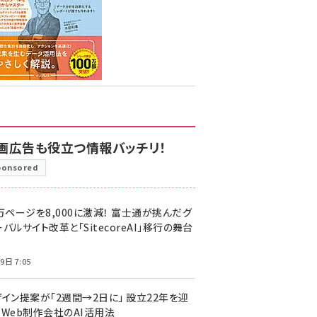
画広告も役立つ情報バッチリ！
ponsored
万ページを8,000に激減！ 富士通が挑んだグ
バルサイト改革と「SitecoreAI」移行の舞台
9日 7:05
ザイン提案が「2週間→2日に」 設立22年を迎
るWeb制作会社のAI活用法