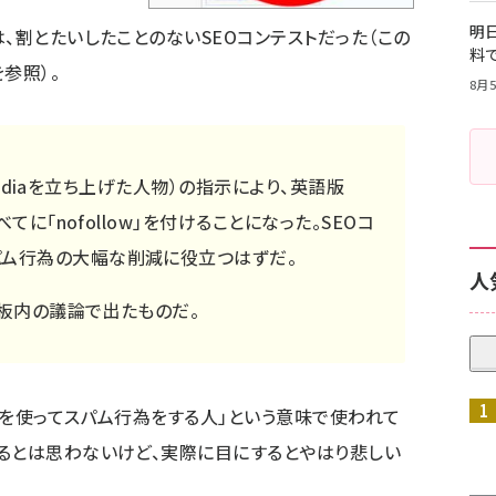
明日
、割とたいしたことのないSEOコンテストだった（
この
料
を参照）。
8月5
kipediaを立ち上げた人物）の指示により、英語版
すべてに「
nofollow
」を付けることになった。SEOコ
パム行為の大幅な削減に役立つはずだ。
人
示板
内の議論で出たものだ。
ンクを使ってスパム行為をする人」という意味で使われて
るとは思わないけど、実際に目にするとやはり悲しい