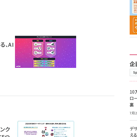
、AI
企
S
10
ロー
裏
7月2
リンク
デ
え
す5つ