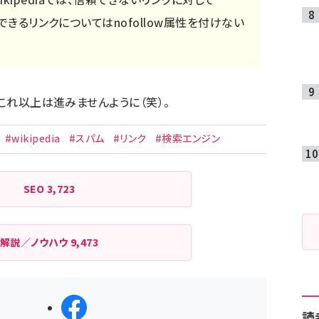
頼できるリンクについてはnofollow属性を付けない
しこれ以上は進みませんように（笑）。
#wikipedia
#スパム
#リンク
#検索エンジン
SEO
3,723
解説／ノウハウ
9,473
シェアする
読