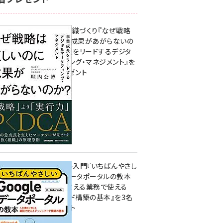
成果を生む組織づくり『なぜ戦略
は正しいのに成果があがらないの
か？ 事業成長をリードするデジタ
ルマーケティング・マネジメント』を
3名様にプレゼント
8月7日 10:00
無料BIツール入門『いちばんやさし
いGoogleデータポータルの教本
人気講師が教える業務で使える
ダッシュボード構築の基本』を3名
様にプレゼント
7月31日 10:00