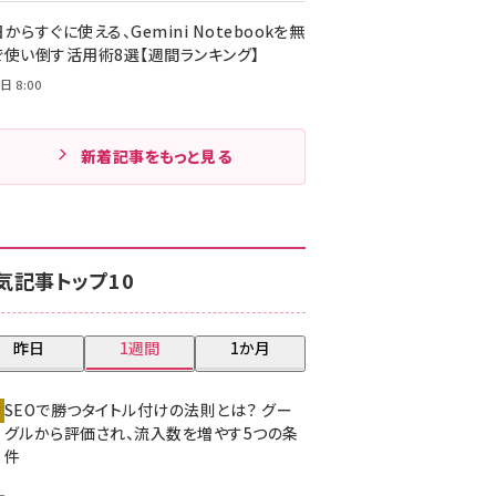
からすぐに使える、Gemini Notebookを無
で使い倒す活用術8選【週間ランキング】
日 8:00
新着記事をもっと見る
気記事トップ10
昨日
1週間
1か月
SEOで勝つタイトル付けの法則とは？ グー
グルから評価され、流入数を増やす5つの条
件