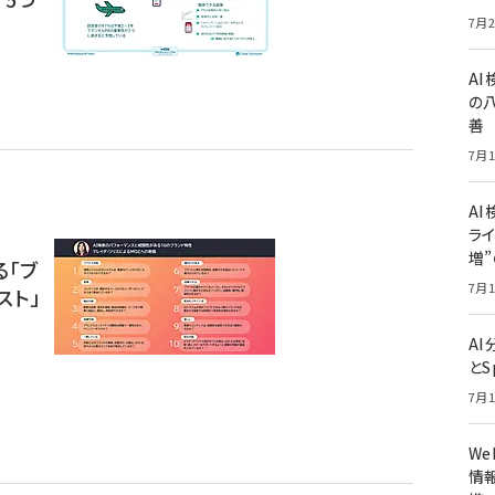
7月2
A
の
善
7月1
AI
ライ
増
る「ブ
7月1
スト」
A
とS
7月1
W
情報