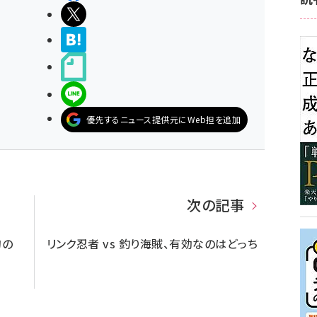
ポストする
>ブクマする
noteで書く
LINEで送る
優先するニュース提供元にWeb担を追加
次の記事
的の
リンク忍者 vs 釣り海賊、有効なのはどっち