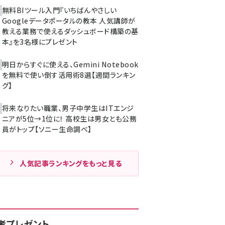
無料BIツール入門『いちばんやさしい
Googleデータポータルの教本 人気講師が
教える業務で使えるダッシュボード構築の基
本』を3名様にプレゼント
明日からすぐに使える、Gemini Notebook
を無料で使い倒す活用術8選【週間ランキン
グ】
将来なりたい職業、男子中学生はITエンジ
ニアが5位→1位に！ 高校生は男女とも公務
員がトップ【ソニー生命調べ】
人気記事ランキングをもっと見る
者プレゼント