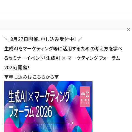
Forum
Web担
Web担ビギナー
Web担メルマガ
連載・特集
＼ 8月27日開催、申し込み受付中！ ／
生成AIをマーケティング等に活用するための考え方を学べ
カテゴリ／種別
セミナー／イベント
から探す
から探す
るセミナーイベント「生成AI × マーケティング フォーラム
2026」開催！
SNS
アクセス解析／データ分析
サイト制作／デザイン
CMS
▼申し込みはこちらから▼
Moz - SEOとインバウンドマーケティングの実践情報
スパム問題でWikipediaの下し
新
践情報