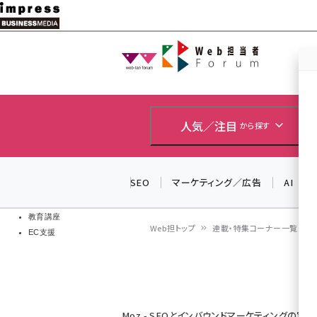
メ
イ
Web担当者
Web担当者
ン
EC担当者
コ
製品導入
ン
企業IT
ソフト開発
テ
人気／注目
から探す
IoT・AI
ン
DCクラウド
研究・調査
ツ
SEO
マーケティング／広告
AI
エネルギー
に
ドローン
移
教育講座
Web担トップ
連載・特集コーナー一覧
EC支援
動
パ
ン
く
Moz - SEOとインバウンドマーケティングの実