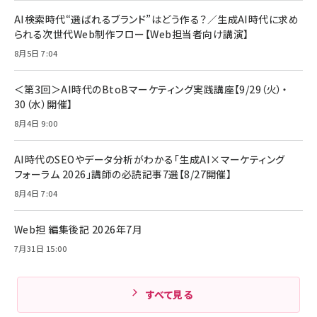
リーミングをはじめよう | ストリーミングメディアプ
ド付き USB PD対応 シリコン素材採用 iPhone
￥880
AI検索時代“選ばれるブランド”はどう作る？／生成AI時代に求め
レイヤー
17 / 16 / 15 / Galaxy iPad Pro MacBook
￥1,890
Pro/Air 各種対応 (1.8m ミッドナイトブラック)
られる次世代Web制作フロー【Web担当者向け講演】
￥6,980
ママ投資家が育休中に１億貯めた株式投資
8月5日 7:04
アサヒ飲料 モンスター エナジー 355ml×24本
￥1,870
Anker Soundcore P31i (Bluetooth 6.1) 【完
￥4,192
全ワイヤレスイヤホン/アクティブノイズキャンセリ
＜第3回＞AI時代のBtoBマーケティング実践講座【9/29（火）・
ング/マルチポイント接続 / 最大50時間再生 / PSE
30（水）開催】
組織の成果を最大化する ルールのデザイン
技術基準適合】ブラック
￥5,990
サッポロ 生ビール 黒ラベル 350ml 缶 24本 ビー
8月4日 9:00
￥1,980
ル ケース買い【6/30応募〆切! 黒ラベルビヤセラー
キャンペーン】
Anker PowerLine III Flow USB-C & USB-C
ケーブル Anker絡まないケーブル 240W 結束バン
￥4,857
AI時代のSEOやデータ分析がわかる「生成AI×マーケティング
ド付き USB PD対応 シリコン素材採用 iPhone
フォーラム 2026」講師の必読記事7選【8/27開催】
Amazonランキングをもっと見る
17 / 16 / 15 / Galaxy iPad Pro MacBook
￥1,890
Pro/Air 各種対応 (1.8m ミッドナイトブラック)
8月4日 7:04
Amazonランキングをもっと見る
Web担 編集後記 2026年7月
Amazonランキングをもっと見る
7月31日 15:00
すべて見る