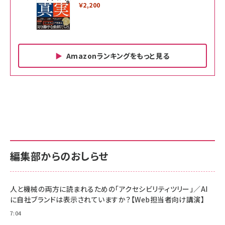
￥2,200
Amazonランキングをもっと見る
Amazon ビジネス・経済関連書籍 の売れ筋ランキン
Amazon 家電＆カメラ の売れ筋ランキング
Amazon パソコン・周辺機器 の売れ筋ランキング
グ
更新日時：2026/06/26 19:00
更新日時：2026/06/26 19:00
更新日時：2026/06/26 19:00
anan(アンアン)2026/07/01号 No.2501[魅せる
KIOXIA(キオクシア) 旧東芝メモリ microSD
KIOXIA(キオクシア) 旧東芝メモリ microSD
カラダ2026／宮舘涼太]
128GB UHS-I Class10 (最大読出速度
128GB UHS-I Class10 (最大読出速度
100MB/s) Nintendo Switch動作確認済 国内
100MB/s) Nintendo Switch動作確認済 国内
￥880
サポート正規品 メーカー保証5年 KLMEA128G
サポート正規品 メーカー保証5年 KLMEA128G
￥2,680
￥2,680
編集部からのおしらせ
anan(アンアン)2026/06/24号 No.2500増刊
スペシャルエディション[王道エンタメの矜持／
NIMASO ガラスフィルム iPhone 17 用 保護フィ
Amazon eギフトカード - Amazonロゴ - クラ
BTS]
ルム 強化ガラス 耐衝撃 高透過率 指紋防止 貼りや
シック
すい ガイド枠付き いPhone17 (6.3インチ) 対応
人と機械の両方に読まれるための「アクセシビリティツリー」／AI
￥1,100
￥5,000
2枚セット DSP25F1698
に自社ブランドは表示されていますか？【Web担当者向け講演】
￥1,599
7:04
anan(アンアン)2026/07/08号 No.2502[2026
Anker PowerLine III Flow USB-C & USB-C
年後半、あなたの恋と運命／山田涼介]
【New】Amazon Fire TV Stick HD | 手軽にスト
ケーブル Anker絡まないケーブル 240W 結束バン