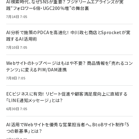
AI検索時代、なぜSNSが重要？ フジドリームエアラインズが実
践“フォロワー6倍・UGC200％増”の舞台裏
7月14日 7:05
AI分析で施策のPDCAを高速化！ 中川政七商店とSprocketが実
践するAI活用術
7月10日 7:05
Webサイトのトップページはもはや不要？ 商品情報を「売れるコン
テンツ」に変えるPIM/DAM連携
7月8日 7:05
ECビジネスに有効！ リピート促進や顧客満足度向上に直結する
「LINE通知メッセージ」とは？
6月30日 7:05
AI活用でWebサイトを優秀な営業担当者へ。BtoBサイト制作「5
つの新基準」とは？