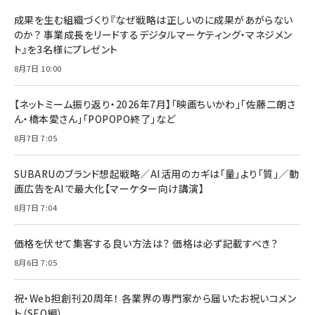
成果を生む組織づくり『なぜ戦略は正しいのに成果があがらない
のか？ 事業成長をリードするデジタルマーケティング・マネジメン
ト』を3名様にプレゼント
8月7日 10:00
【ネットミーム振り返り・2026年7月】「映画ちいかわ」「佐藤二朗さ
ん・橋本愛さん」「POPOPO終了」など
8月7日 7:05
SUBARUのブランド想起戦略／AI活用のカギは「量」より「質」／動
画広告をAIで最大化【マーケター向け講演】
8月7日 7:04
価格を伏せて集客する良い方法は？ 価格は必ず記載すべき？
8月6日 7:05
祝・Web担創刊20周年！ 各業界の専門家から届いたお祝いコメン
ト（SEO編）