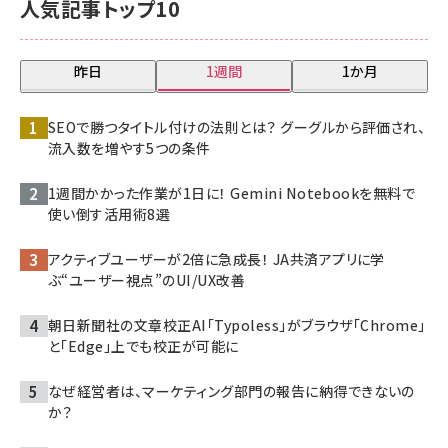
人気記事トップ10
昨日
1週間
1か月
SEOで勝つタイトル付けの法則とは？ グーグルから評価され、
流入数を増やす5つの条件
1週間かかった作業が1日に！ Gemini Notebookを無料で
使い倒す活用術8選
アクティブユーザーが2倍に急成長！ JA共済アプリに学
ぶ“ユーザー視点”のUI/UX改善
朝日新聞社の文章校正AI「Typoless」がブラウザ「Chrome」
と「Edge」上でも校正が可能に
なぜ経営者は、マーケティング部門の報告に納得できないの
か？