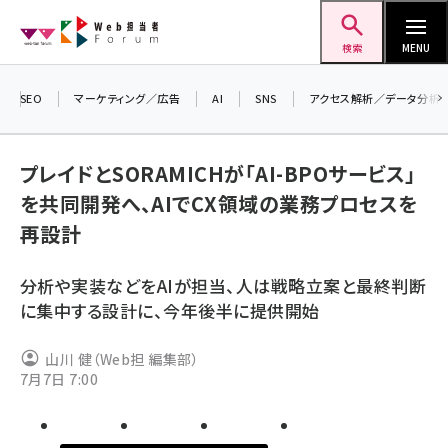
メ
Web担当者Forum
イ
検索
MENU
ン
コ
SEO
マーケティング／広告
AI
SNS
アクセス解析／データ分析
＼ 
ン
生成
テ
プレイドとSORAMICHが「AI-BPOサービス」
るセ
ン
を共同開発へ、AIでCX領域の業務プロセスを
202
ツ
seo (3532)
再設計
▼申
に
ai (2814)
移
分析や実装などをAIが担当、人は戦略立案と最終判断
動
youtube (2441)
に集中する設計に、今年後半に提供開始
note (2317)
山川 健（Web担 編集部）
セミナー (2310)
7月7日 7:00
z世代 (1623)
meo (1277)