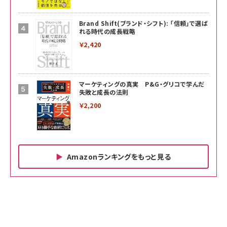
Brand Shift(ブランド・シフト): 「信頼」で選ば
れる時代の成長戦略
￥2,420
マーケティングの真実 P&G・グリコで学んだ
失敗と成長の法則
￥2,200
Amazonランキングをもっと見る
Amazon ビジネス・経済関連書籍 の売れ筋ランキン
Amazon 家電＆カメラ の売れ筋ランキング
Amazon パソコン・周辺機器 の売れ筋ランキング
グ
更新日時：2026/06/26 19:00
更新日時：2026/06/26 19:00
更新日時：2026/06/26 19:00
anan(アンアン)2026/07/01号 No.2501[魅せる
KIOXIA(キオクシア) 旧東芝メモリ microSD
KIOXIA(キオクシア) 旧東芝メモリ microSD