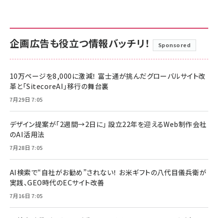
企画広告も役立つ情報バッチリ！
Sponsored
10万ページを8,000に激減！ 富士通が挑んだグローバルサイト改
革と「SitecoreAI」移行の舞台裏
7月29日 7:05
デザイン提案が「2週間→2日に」 設立22年を迎えるWeb制作会社
のAI活用法
7月28日 7:05
AI検索で“自社がお勧め”されない！ お米ギフトの八代目儀兵衛が
実践、GEO時代のECサイト改善
7月16日 7:05