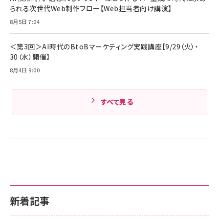
Amazonランキングをもっと見る
17 / 16 / 15 / Galaxy iPad Pro MacBook
￥1,890
られる次世代Web制作フロー【Web担当者向け講演】
Pro/Air 各種対応 (1.8m ミッドナイトブラック)
Amazonランキングをもっと見る
8月5日 7:04
Amazonランキングをもっと見る
＜第3回＞AI時代のBtoBマーケティング実践講座【9/29（火）・
30（水）開催】
8月4日 9:00
すべて見る
新着記事