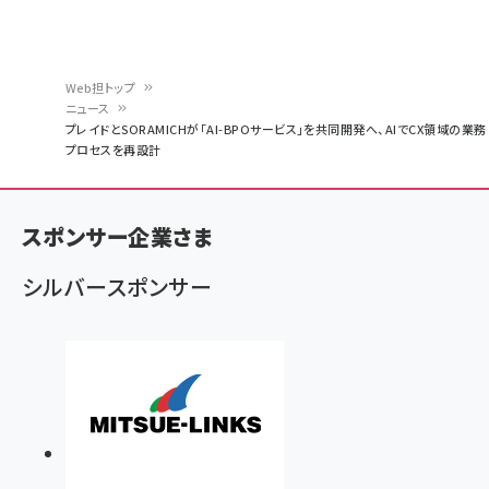
Web担トップ
ニュース
パ
プレイドとSORAMICHが「AI-BPOサービス」を共同開発へ、AIでCX領域の業務
プロセスを再設計
ン
く
ず
スポンサー企業さま
シルバースポンサー