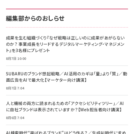
カラダ2026／宮舘涼太]
128GB UHS-I Class10 (最大読出速度
128GB UHS-I Class10 (最大読出速度
100MB/s) Nintendo Switch動作確認済 国内
100MB/s) Nintendo Switch動作確認済 国内
￥880
サポート正規品 メーカー保証5年 KLMEA128G
サポート正規品 メーカー保証5年 KLMEA128G
￥2,680
￥2,680
編集部からのおしらせ
anan(アンアン)2026/06/24号 No.2500増刊
スペシャルエディション[王道エンタメの矜持／
NIMASO ガラスフィルム iPhone 17 用 保護フィ
Amazon eギフトカード - Amazonロゴ - クラ
BTS]
ルム 強化ガラス 耐衝撃 高透過率 指紋防止 貼りや
シック
すい ガイド枠付き いPhone17 (6.3インチ) 対応
成果を生む組織づくり『なぜ戦略は正しいのに成果があがらない
￥1,100
￥5,000
2枚セット DSP25F1698
のか？ 事業成長をリードするデジタルマーケティング・マネジメン
￥1,599
ト』を3名様にプレゼント
anan(アンアン)2026/07/08号 No.2502[2026
Anker PowerLine III Flow USB-C & USB-C
年後半、あなたの恋と運命／山田涼介]
【New】Amazon Fire TV Stick HD | 手軽にスト
ケーブル Anker絡まないケーブル 240W 結束バン
8月7日 10:00
リーミングをはじめよう | ストリーミングメディアプ
ド付き USB PD対応 シリコン素材採用 iPhone
￥880
レイヤー
17 / 16 / 15 / Galaxy iPad Pro MacBook
￥1,890
Pro/Air 各種対応 (1.8m ミッドナイトブラック)
SUBARUのブランド想起戦略／AI活用のカギは「量」より「質」／動
￥6,980
画広告をAIで最大化【マーケター向け講演】
ママ投資家が育休中に１億貯めた株式投資
アサヒ飲料 モンスター エナジー 355ml×24本
￥1,870
8月7日 7:04
Anker Soundcore P31i (Bluetooth 6.1) 【完
￥4,192
全ワイヤレスイヤホン/アクティブノイズキャンセリ
ング/マルチポイント接続 / 最大50時間再生 / PSE
人と機械の両方に読まれるための「アクセシビリティツリー」／AI
組織の成果を最大化する ルールのデザイン
技術基準適合】ブラック
￥5,990
サッポロ 生ビール 黒ラベル 350ml 缶 24本 ビー
に自社ブランドは表示されていますか？【Web担当者向け講演】
￥1,980
ル ケース買い【6/30応募〆切! 黒ラベルビヤセラー
8月6日 7:04
キャンペーン】
Anker PowerLine III Flow USB-C & USB-C
ケーブル Anker絡まないケーブル 240W 結束バン
￥4,857
ド付き USB PD対応 シリコン素材採用 iPhone
AI検索時代“選ばれるブランド”はどう作る？／生成AI時代に求め