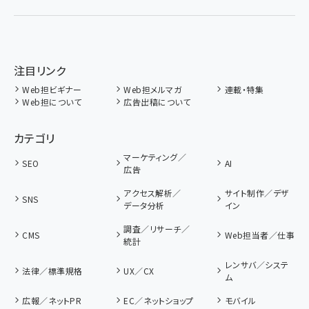
注目リンク
Web担ビギナー
Web担メルマガ
連載・特集
Web担について
広告出稿について
カテゴリ
マーケティング／
SEO
AI
広告
アクセス解析／
サイト制作／デザ
SNS
データ分析
イン
調査／リサーチ／
CMS
Web担当者／仕事
統計
レンサバ／システ
法律／標準規格
UX／CX
ム
広報／ネットPR
EC／ネットショップ
モバイル