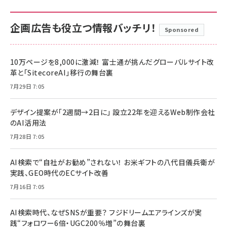
企画広告も役立つ情報バッチリ！
Sponsored
10万ページを8,000に激減！ 富士通が挑んだグローバルサイト改
革と「SitecoreAI」移行の舞台裏
7月29日 7:05
デザイン提案が「2週間→2日に」 設立22年を迎えるWeb制作会社
のAI活用法
7月28日 7:05
AI検索で“自社がお勧め”されない！ お米ギフトの八代目儀兵衛が
実践、GEO時代のECサイト改善
7月16日 7:05
AI検索時代、なぜSNSが重要？ フジドリームエアラインズが実
践“フォロワー6倍・UGC200％増”の舞台裏