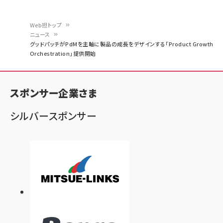
Web担トップ
ニュース
パ
グッドパッチがPdMを主軸に製品の成長をデザインする「Product Growth
Orchestration」提供開始
ン
く
ず
スポンサー企業さま
シルバースポンサー