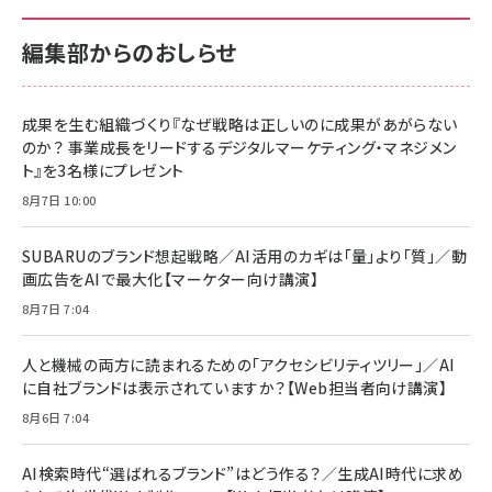
100MB/s) Nintendo Switch動作確認済 国内
100MB/s) Nintendo Switch動作確認済 国内
￥880
サポート正規品 メーカー保証5年 KLMEA128G
サポート正規品 メーカー保証5年 KLMEA128G
￥2,680
￥2,680
編集部からのおしらせ
anan(アンアン)2026/06/24号 No.2500増刊
スペシャルエディション[王道エンタメの矜持／
NIMASO ガラスフィルム iPhone 17 用 保護フィ
Amazon eギフトカード - Amazonロゴ - クラ
BTS]
ルム 強化ガラス 耐衝撃 高透過率 指紋防止 貼りや
シック
すい ガイド枠付き いPhone17 (6.3インチ) 対応
成果を生む組織づくり『なぜ戦略は正しいのに成果があがらない
￥1,100
￥5,000
2枚セット DSP25F1698
のか？ 事業成長をリードするデジタルマーケティング・マネジメン
￥1,599
ト』を3名様にプレゼント
anan(アンアン)2026/07/08号 No.2502[2026
Anker PowerLine III Flow USB-C & USB-C
年後半、あなたの恋と運命／山田涼介]
【New】Amazon Fire TV Stick HD | 手軽にスト
ケーブル Anker絡まないケーブル 240W 結束バン
8月7日 10:00
リーミングをはじめよう | ストリーミングメディアプ
ド付き USB PD対応 シリコン素材採用 iPhone
￥880
レイヤー
17 / 16 / 15 / Galaxy iPad Pro MacBook
￥1,890
Pro/Air 各種対応 (1.8m ミッドナイトブラック)
SUBARUのブランド想起戦略／AI活用のカギは「量」より「質」／動
￥6,980
画広告をAIで最大化【マーケター向け講演】
ママ投資家が育休中に１億貯めた株式投資
アサヒ飲料 モンスター エナジー 355ml×24本
￥1,870
8月7日 7:04
Anker Soundcore P31i (Bluetooth 6.1) 【完
￥4,192
全ワイヤレスイヤホン/アクティブノイズキャンセリ
ング/マルチポイント接続 / 最大50時間再生 / PSE
人と機械の両方に読まれるための「アクセシビリティツリー」／AI
組織の成果を最大化する ルールのデザイン
技術基準適合】ブラック
￥5,990
サッポロ 生ビール 黒ラベル 350ml 缶 24本 ビー
に自社ブランドは表示されていますか？【Web担当者向け講演】
￥1,980
ル ケース買い【6/30応募〆切! 黒ラベルビヤセラー
8月6日 7:04
キャンペーン】
Anker PowerLine III Flow USB-C & USB-C
ケーブル Anker絡まないケーブル 240W 結束バン
￥4,857
ド付き USB PD対応 シリコン素材採用 iPhone
AI検索時代“選ばれるブランド”はどう作る？／生成AI時代に求め
Amazonランキングをもっと見る
17 / 16 / 15 / Galaxy iPad Pro MacBook
￥1,890