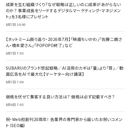
成果を生む組織づくり『なぜ戦略は正しいのに成果があがらない
のか？ 事業成長をリードするデジタルマーケティング・マネジメン
ト』を3名様にプレゼント
8月7日 10:00
【ネットミーム振り返り・2026年7月】「映画ちいかわ」「佐藤二朗さ
ん・橋本愛さん」「POPOPO終了」など
8月7日 7:05
SUBARUのブランド想起戦略／AI活用のカギは「量」より「質」／動
画広告をAIで最大化【マーケター向け講演】
8月7日 7:04
価格を伏せて集客する良い方法は？ 価格は必ず記載すべき？
8月6日 7:05
祝・Web担創刊20周年！ 各業界の専門家から届いたお祝いコメン
ト（SEO編）