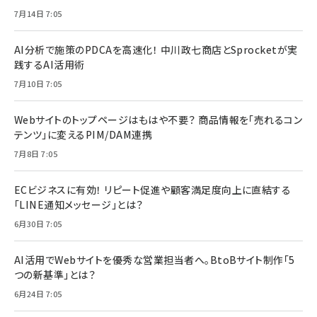
7月14日 7:05
AI分析で施策のPDCAを高速化！ 中川政七商店とSprocketが実
践するAI活用術
7月10日 7:05
Webサイトのトップページはもはや不要？ 商品情報を「売れるコン
テンツ」に変えるPIM/DAM連携
7月8日 7:05
ECビジネスに有効！ リピート促進や顧客満足度向上に直結する
「LINE通知メッセージ」とは？
6月30日 7:05
AI活用でWebサイトを優秀な営業担当者へ。BtoBサイト制作「5
つの新基準」とは？
6月24日 7:05