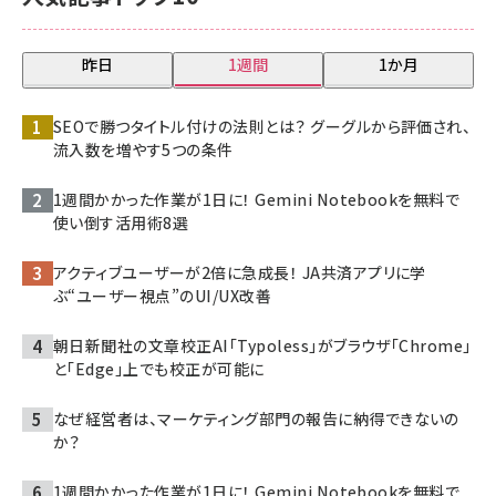
昨日
1週間
1か月
SEOで勝つタイトル付けの法則とは？ グーグルから評価され、
流入数を増やす5つの条件
1週間かかった作業が1日に！ Gemini Notebookを無料で
使い倒す活用術8選
アクティブユーザーが2倍に急成長！ JA共済アプリに学
ぶ“ユーザー視点”のUI/UX改善
朝日新聞社の文章校正AI「Typoless」がブラウザ「Chrome」
と「Edge」上でも校正が可能に
なぜ経営者は、マーケティング部門の報告に納得できないの
か？
1週間かかった作業が1日に！ Gemini Notebookを無料で