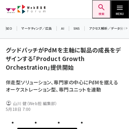
メ
Web担当者Forum
イ
検索
MENU
ン
コ
SEO
マーケティング／広告
AI
SNS
アクセス解析／データ分析
＼ 
ン
生成
テ
グッドパッチがPdMを主軸に製品の成長をデ
るセ
ン
ザインする「Product Growth
202
ツ
seo (3538)
Orchestration」提供開始
▼申
に
ai (2820)
移
伴走型ソリューション、専門家の中心にPdMを据える
動
youtube (2444)
オーケストレーション型、専門ユニットを連動
note (2322)
山川 健（Web担 編集部）
セミナー (2315)
5月18日 7:00
z世代 (1629)
meo (1281)