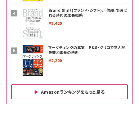
Brand Shift(ブランド・シフト): 「信頼」で選ば
れる時代の成長戦略
￥2,420
マーケティングの真実 P&G・グリコで学んだ
失敗と成長の法則
￥2,200
Amazonランキングをもっと見る
Amazon ビジネス・経済関連書籍 の売れ筋ランキン
Amazon 家電＆カメラ の売れ筋ランキング
Amazon パソコン・周辺機器 の売れ筋ランキング
グ
更新日時：2026/06/26 19:00
更新日時：2026/06/26 19:00
更新日時：2026/06/26 19:00
anan(アンアン)2026/07/01号 No.2501[魅せる
KIOXIA(キオクシア) 旧東芝メモリ microSD
KIOXIA(キオクシア) 旧東芝メモリ microSD
カラダ2026／宮舘涼太]
128GB UHS-I Class10 (最大読出速度
128GB UHS-I Class10 (最大読出速度