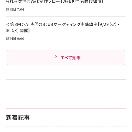
られる次世代Web制作フロー【Web担当者向け講演】
Pro/Air 各種対応 (1.8m ミッドナイトブラック)
Amazonランキングをもっと見る
8月5日 7:04
Amazonランキングをもっと見る
＜第3回＞AI時代のBtoBマーケティング実践講座【9/29（火）・
30（水）開催】
8月4日 9:00
すべて見る
新着記事