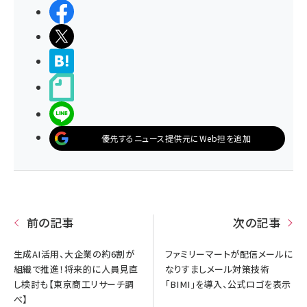
シェアする
ポストする
>ブクマする
noteで書く
LINEで送る
優先するニュース提供元にWeb担を追加
前の記事
次の記事
生成AI活用、大企業の約6割が
ファミリーマートが配信メールに
組織で推進！将来的に人員見直
なりすましメール対策技術
し検討も【東京商工リサーチ調
「BIMI」を導入、公式ロゴを表示
べ】