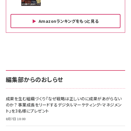
Amazonランキングをもっと見る
Amazon ビジネス・経済関連書籍 の売れ筋ランキン
Amazon 家電＆カメラ の売れ筋ランキング
Amazon パソコン・周辺機器 の売れ筋ランキング
グ
更新日時：2026/06/26 19:00
更新日時：2026/06/26 19:00
更新日時：2026/06/26 19:00
anan(アンアン)2026/07/01号 No.2501[魅せる
KIOXIA(キオクシア) 旧東芝メモリ microSD
KIOXIA(キオクシア) 旧東芝メモリ microSD
カラダ2026／宮舘涼太]
128GB UHS-I Class10 (最大読出速度
128GB UHS-I Class10 (最大読出速度
100MB/s) Nintendo Switch動作確認済 国内
100MB/s) Nintendo Switch動作確認済 国内
￥880
サポート正規品 メーカー保証5年 KLMEA128G
サポート正規品 メーカー保証5年 KLMEA128G
￥2,680
￥2,680
編集部からのおしらせ
anan(アンアン)2026/06/24号 No.2500増刊
スペシャルエディション[王道エンタメの矜持／
NIMASO ガラスフィルム iPhone 17 用 保護フィ
Amazon eギフトカード - Amazonロゴ - クラ
BTS]
ルム 強化ガラス 耐衝撃 高透過率 指紋防止 貼りや
シック
すい ガイド枠付き いPhone17 (6.3インチ) 対応
成果を生む組織づくり『なぜ戦略は正しいのに成果があがらない
￥1,100
￥5,000
2枚セット DSP25F1698
のか？ 事業成長をリードするデジタルマーケティング・マネジメン
￥1,599
ト』を3名様にプレゼント
anan(アンアン)2026/07/08号 No.2502[2026
Anker PowerLine III Flow USB-C & USB-C
年後半、あなたの恋と運命／山田涼介]
【New】Amazon Fire TV Stick HD | 手軽にスト
ケーブル Anker絡まないケーブル 240W 結束バン
8月7日 10:00
リーミングをはじめよう | ストリーミングメディアプ
ド付き USB PD対応 シリコン素材採用 iPhone
￥880
レイヤー
17 / 16 / 15 / Galaxy iPad Pro MacBook
￥1,890