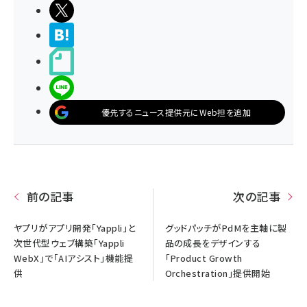
ポストする
>ブクマする
noteで書く
LINEで送る
優先するニュース提供元にWeb担を追加
前の記事
次の記事
ヤプリがアプリ開発「Yappli」と
グッドパッチがPdMを主軸に製
次世代型ウェブ構築「Yappli
品の成長をデザインする
WebX」で「AIアシスト」機能提
「Product Growth
供
Orchestration」提供開始