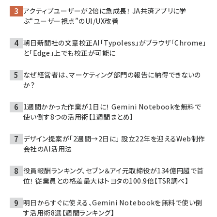
アクティブユーザーが2倍に急成長！ JA共済アプリに学
ぶ“ユーザー視点”のUI/UX改善
朝日新聞社の文章校正AI「Typoless」がブラウザ「Chrome」
と「Edge」上でも校正が可能に
なぜ経営者は、マーケティング部門の報告に納得できないの
か？
1週間かかった作業が1日に！ Gemini Notebookを無料で
使い倒す8つの活用術【1週間まとめ】
デザイン提案が「2週間→2日に」 設立22年を迎えるWeb制作
会社のAI活用法
役員報酬ランキング、セブン＆アイ元取締役が134億円超で首
位！ 従業員との格差最大はトヨタの100.9倍【TSR調べ】
明日からすぐに使える、Gemini Notebookを無料で使い倒
す活用術8選【週間ランキング】