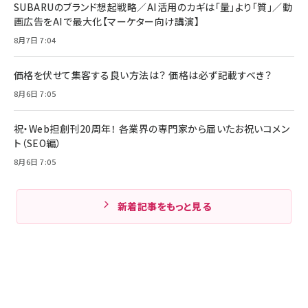
SUBARUのブランド想起戦略／AI活用のカギは「量」より「質」／動
画広告をAIで最大化【マーケター向け講演】
8月7日 7:04
価格を伏せて集客する良い方法は？ 価格は必ず記載すべき？
8月6日 7:05
祝・Web担創刊20周年！ 各業界の専門家から届いたお祝いコメン
ト（SEO編）
8月6日 7:05
新着記事をもっと見る