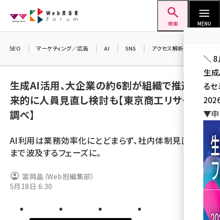
メ
Web担当者Forum
イ
検索
MENU
ン
コ
SEO
マーケティング／広告
AI
SNS
アクセス解析／データ分析
＼ 
ン
生成
テ
生成AI活用、大企業の約6割が組織で推進！将
るセ
ン
来的に人員見直し検討も【東京商工リサーチ
202
ツ
seo (3538)
調べ】
▼申
に
ai (2820)
移
AI利用は業務効率化にとどまらず、社内体制見直しに
動
youtube (2444)
まで波及するフェーズに。
note (2322)
冨岡晶（Web担編集部）
セミナー (2315)
5月18日 6:30
z世代 (1629)
meo (1281)