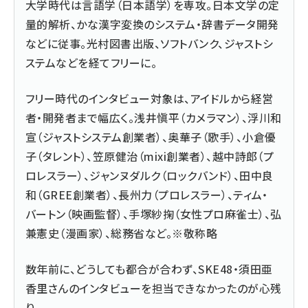
大学時代は言語学（日本語学）を専攻。日本文学の定
量的解析、かな漢字変換のシステム・辞書データ開発
などに従事。光村図書出版、ソフトバンク、ジャストシ
ステムなどを経てフリーに。
フリー時代のインタビュー対象は、アイドルから経営
者・開発者まで幅広く。浅井愼平（カメラマン）、浮川和
宣（ジャストシステム創業者）、奥華子（歌手）、小倉優
子（タレント）、笠原健治（mixi創業者）、越中詩郎（プ
ロレスラー）、ジャンヌダルク（ロックバンド）、田中良
和（GREE創業者）、長州力（プロレスラー）、ティム・
バートン（映画監督）、手塚紗掬（女性プロ麻雀士）、弘
兼憲史（漫画家）、総務省など。※敬称略
数年前に、どうしても都合が合わず、SKE48・須田亜
香里さんのインタビューを担当できなかったのが心残
り。