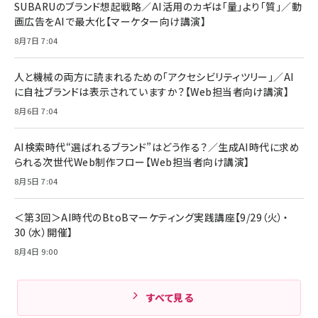
Pro/Air 各種対応 (1.8m ミッドナイトブラック)
SUBARUのブランド想起戦略／AI活用のカギは「量」より「質」／動
￥6,980
画広告をAIで最大化【マーケター向け講演】
ママ投資家が育休中に１億貯めた株式投資
アサヒ飲料 モンスター エナジー 355ml×24本
￥1,870
8月7日 7:04
Anker Soundcore P31i (Bluetooth 6.1) 【完
￥4,192
全ワイヤレスイヤホン/アクティブノイズキャンセリ
ング/マルチポイント接続 / 最大50時間再生 / PSE
人と機械の両方に読まれるための「アクセシビリティツリー」／AI
組織の成果を最大化する ルールのデザイン
技術基準適合】ブラック
￥5,990
サッポロ 生ビール 黒ラベル 350ml 缶 24本 ビー
に自社ブランドは表示されていますか？【Web担当者向け講演】
￥1,980
ル ケース買い【6/30応募〆切! 黒ラベルビヤセラー
8月6日 7:04
キャンペーン】
Anker PowerLine III Flow USB-C & USB-C
ケーブル Anker絡まないケーブル 240W 結束バン
￥4,857
ド付き USB PD対応 シリコン素材採用 iPhone
AI検索時代“選ばれるブランド”はどう作る？／生成AI時代に求め
Amazonランキングをもっと見る
17 / 16 / 15 / Galaxy iPad Pro MacBook
￥1,890
られる次世代Web制作フロー【Web担当者向け講演】
Pro/Air 各種対応 (1.8m ミッドナイトブラック)
Amazonランキングをもっと見る
8月5日 7:04
Amazonランキングをもっと見る
＜第3回＞AI時代のBtoBマーケティング実践講座【9/29（火）・
30（水）開催】
8月4日 9:00
すべて見る