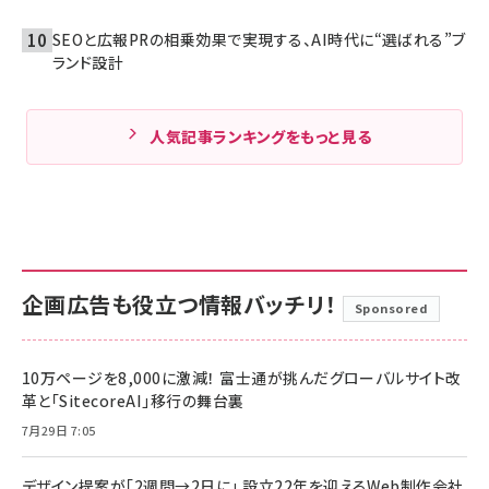
SEOと広報PRの相乗効果で実現する、AI時代に“選ばれる”ブ
ランド設計
人気記事ランキングをもっと見る
企画広告も役立つ情報バッチリ！
Sponsored
10万ページを8,000に激減！ 富士通が挑んだグローバルサイト改
革と「SitecoreAI」移行の舞台裏
7月29日 7:05
デザイン提案が「2週間→2日に」 設立22年を迎えるWeb制作会社