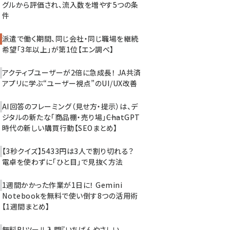
グルから評価され、流入数を増やす5つの条
件
派遣で働く期間、同じ会社・同じ職場を継続
希望「3年以上」が第1位【エン調べ】
アクティブユーザーが2倍に急成長！ JA共済
アプリに学ぶ“ユーザー視点”のUI/UX改善
AI回答のフレーミング（見せ方・提示）は、デ
ジタルの新たな「商品棚・売り場」――ChatGPT
時代の新しい購買行動【SEOまとめ】
【3秒クイズ】5433円は3人で割り切れる？
電卓を使わずに「ひと目」で見抜く方法
1週間かかった作業が1日に！ Gemini
Notebookを無料で使い倒す8つの活用術
【1週間まとめ】
無料BIツール入門『いちばんやさしい