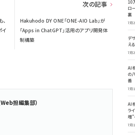
10
次の記事
ロー
裏
も、
Hakuhodo DY ONE「ONE-AIO Lab」が
7月2
ポイ
「Apps in ChatGPT」活用のアプリ開発体
デ
制構築
え
7月2
A
の
善
7月1
（Web担編集部）
AI
ライ
増
7月1