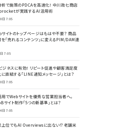
I分析で施策のPDCAを高速化！ 中川政七商店
procketが実践するAI活用術
0日 7:05
ebサイトのトップページはもはや不要？ 商品
を「売れるコンテンツ」に変えるPIM/DAM連
日 7:05
Cビジネスに有効！ リピート促進や顧客満足度
上に直結する「LINE通知メッセージ」とは？
0日 7:05
I活用でWebサイトを優秀な営業担当者へ。
oBサイト制作「5つの新基準」とは？
4日 7:05
上位でもAI Overviewsに出ない!? 老舗米