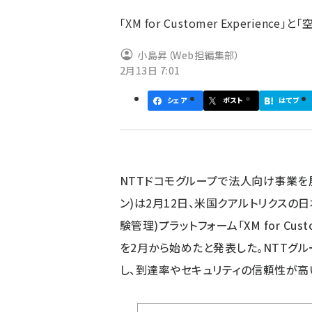
ず
「XM for Customer Experien
小島昇（Web担編集部）
2月13日 7:01
シェア
ポスト
はてブ
NTTドコモグループで法人向け事業を展
ン)は2月12日、米国クアルトリクスの
験管理)プラットフォーム「XM for Cus
を2月から始めたと発表した。NTTグル
し、到達率やセキュリティの信頼性が高