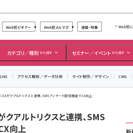
Forum
Web担
Web担ビギナー
Web担メルマガ
連載・特集
＼ 読者アンケートにご協力ください ／
7月24日で創刊20周年。ご回答者には抽選でプレゼントを
カテゴリ／種別
セミナー／イベント
から探す
から探す
差し上げます！
▼アンケートページはこちらから▼
SNS
アクセス解析／データ分析
サイト制作／デザイン
CMS
ネスXがクアルトリクスと連携、SMSアンケート配信機能でCX向上
がクアルトリクスと連携、SMS
CX向上
新