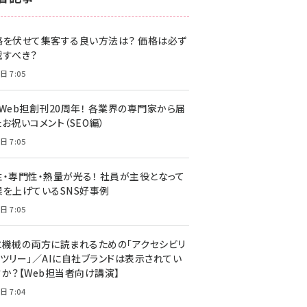
z世代 (1620)
格を伏せて集客する良い方法は？ 価格は必ず
meo (1274)
載すべき？
llmo (1160)
日 7:05
・Web担創刊20周年！ 各業界の専門家から届
お祝いコメント（SEO編）
日 7:05
性・専門性・熱量が光る！ 社員が主役となって
果を上げているSNS好事例
日 7:05
と機械の両方に読まれるための「アクセシビリ
ィツリー」／AIに自社ブランドは表示されてい
すか？【Web担当者向け講演】
日 7:04