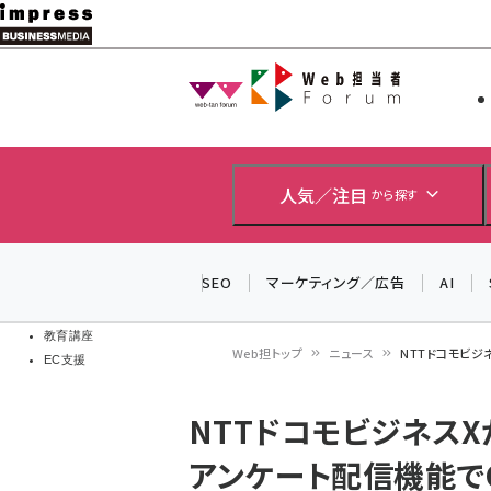
メ
イ
Web担当者
Web担当者
ン
EC担当者
コ
製品導入
ン
企業IT
ソフト開発
テ
人気／注目
から探す
IoT・AI
ン
DCクラウド
研究・調査
ツ
SEO
マーケティング／広告
AI
エネルギー
に
ドローン
移
教育講座
Web担トップ
ニュース
NTTドコモビジ
EC支援
動
パ
NTTドコモビジネスX
ン
アンケート配信機能で
く