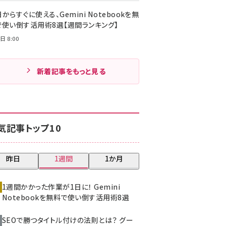
からすぐに使える、Gemini Notebookを無
で使い倒す活用術8選【週間ランキング】
日 8:00
新着記事をもっと見る
気記事トップ10
昨日
1週間
1か月
1週間かかった作業が1日に！ Gemini
Notebookを無料で使い倒す活用術8選
SEOで勝つタイトル付けの法則とは？ グー