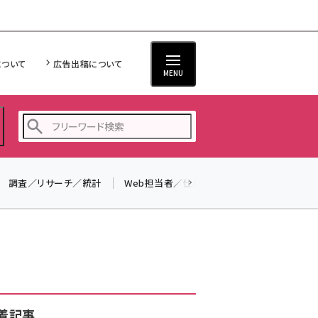
について
広告出稿について
MENU
調査／リサーチ／統計
Web担当者／仕事
法律／標準規格
seo (3519)
ai (2801)
youtube (2425)
note (2310)
セミナー (2301)
着記事