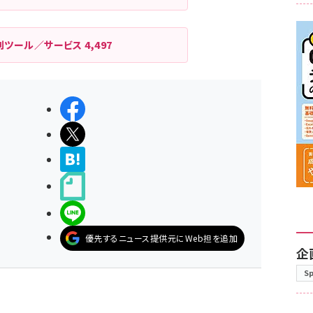
利ツール／サービス
4,497
シェアする
ポストする
>ブクマする
noteで書く
LINEで送る
優先するニュース提供元にWeb担を追加
企
S