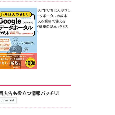
無料BIツール入門『いちばんやさし
いGoogleデータポータルの教本
人気講師が教える業務で使える
ダッシュボード構築の基本』を3名
様にプレゼント
7月31日 10:00
画広告も役立つ情報バッチリ！
ponsored