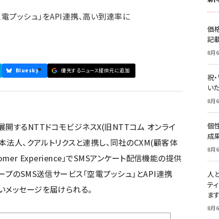
ce」と「空電プッシュ」をAPI連携、高い到達率に
価
記
8月6
Bluesky
優先するニュース提供元に追加
祝
いた
8月6
開するNTTドコモビジネスX(旧NTTコム オンライ
個
成
日本法人、クアルトリクスと連携し、同社のCXM(顧客体
8月6
tomer Experience」でSMSアンケート配信機能の提供
ープのSMS送信サービス「空電プッシュ」とAPI連携
人
テ
いメッセージを届けられる。
ま
8月6