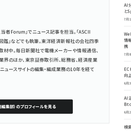
A
とS
7月1
当者Forum」でニュース記事を担当。「ASCII
W
情報
仕事図鑑」などでも執筆。東洋経済新報社の会社四季
携
取材中。毎日新聞社で電機メーカーや情報通信、
7月8
業界のほか、東京証券取引所、総務省、経済産業
ニュースサイトの編集・編成業務の10年を経て
E
向
6月3
A
Bt
担編集部）
のプロフィールを見る
6月2
検索