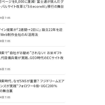
万ページを8,000に激減！ 富士通が挑んだグ
バルサイト改革と「SitecoreAI」移行の舞台
9日 7:05
ザイン提案が「2週間→2日に」 設立22年を迎
るWeb制作会社のAI活用法
8日 7:05
I検索で“自社がお勧め”されない！ お米ギフト
八代目儀兵衛が実践、GEO時代のECサイト改
6日 7:05
検索時代、なぜSNSが重要？ フジドリームエア
ンズが実践“フォロワー6倍・UGC200％
”の舞台裏
4日 7:05