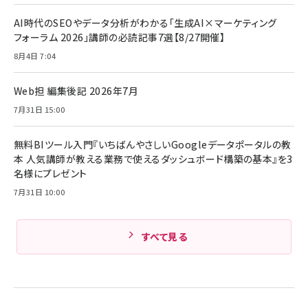
￥1,870
Anker Soundcore P31i (Bluetooth 6.1) 【完
￥4,192
全ワイヤレスイヤホン/アクティブノイズキャンセリ
AI時代のSEOやデータ分析がわかる「生成AI×マーケティング
ング/マルチポイント接続 / 最大50時間再生 / PSE
フォーラム 2026」講師の必読記事7選【8/27開催】
組織の成果を最大化する ルールのデザイン
技術基準適合】ブラック
￥5,990
サッポロ 生ビール 黒ラベル 350ml 缶 24本 ビー
8月4日 7:04
￥1,980
ル ケース買い【6/30応募〆切! 黒ラベルビヤセラー
キャンペーン】
Anker PowerLine III Flow USB-C & USB-C
ケーブル Anker絡まないケーブル 240W 結束バン
￥4,857
Web担 編集後記 2026年7月
ド付き USB PD対応 シリコン素材採用 iPhone
Amazonランキングをもっと見る
7月31日 15:00
17 / 16 / 15 / Galaxy iPad Pro MacBook
￥1,890
Pro/Air 各種対応 (1.8m ミッドナイトブラック)
Amazonランキングをもっと見る
無料BIツール入門『いちばんやさしいGoogleデータポータルの教
本 人気講師が教える業務で使えるダッシュボード構築の基本』を3
Amazonランキングをもっと見る
名様にプレゼント
7月31日 10:00
すべて見る