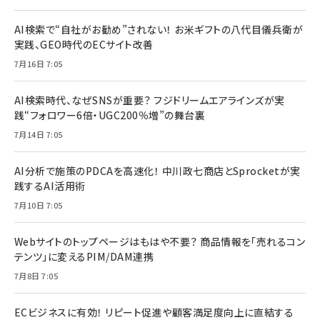
AI検索で“自社がお勧め”されない！ お米ギフトの八代目儀兵衛が
実践、GEO時代のECサイト改善
7月16日 7:05
AI検索時代、なぜSNSが重要？ フジドリームエアラインズが実
践“フォロワー6倍・UGC200％増”の舞台裏
7月14日 7:05
AI分析で施策のPDCAを高速化！ 中川政七商店とSprocketが実
践するAI活用術
7月10日 7:05
Webサイトのトップページはもはや不要？ 商品情報を「売れるコン
テンツ」に変えるPIM/DAM連携
7月8日 7:05
ECビジネスに有効！ リピート促進や顧客満足度向上に直結する