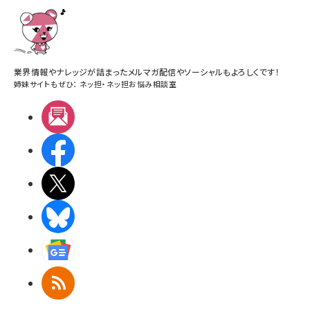
業界情報やナレッジが詰まったメルマガ配信やソーシャルもよろしくです！
姉妹サイトもぜひ：
ネッ担
・
ネッ担お悩み相談室
メルマガ
Facebook
X(エックス)
BlueSky
Googleニュース
RSS