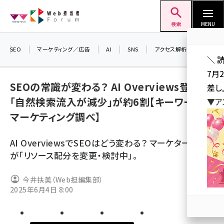
メ
Web担当者Forum
イ
検索
MENU
ン
コ
SEO
マーケティング／広告
AI
SNS
アクセス解析／データ分析
＼ 
ン
7月
テ
SEOの常識が変わる？ AI Overviews登場後
差し
ン
「自然検索流入が減少」が約6割【キーワード
▼ア
ツ
seo (3516)
マーケティング調べ】
に
ai (2799)
移
AI OverviewsでSEOはどう変わる？ マーケターの9割
動
youtube (2420)
が「リソース配分を変更・検討中」。
note (2308)
今井扶美（Web担編集部）
セミナー (2296)
2025年6月4日 8:00
z世代 (1617)
meo (1274)