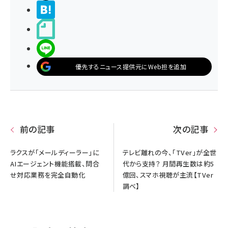
>ブクマする
noteで書く
LINEで送る
優先するニュース提供元にWeb担を追加
前の記事
次の記事
ラクスが「メールディーラー」に
テレビ離れの今、「TVer」が全世
AIエージェント機能搭載、問合
代から支持？ 月間再生数は約5
せ対応業務を完全自動化
億回、スマホ視聴が主流【TVer
調べ】