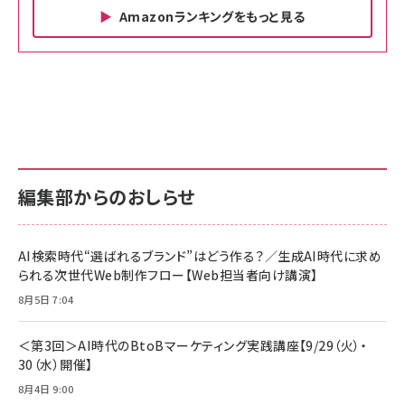
Amazonランキングをもっと見る
Amazon ビジネス・経済関連書籍 の売れ筋ランキン
Amazon 家電＆カメラ の売れ筋ランキング
Amazon パソコン・周辺機器 の売れ筋ランキング
グ
更新日時：2026/06/26 19:00
更新日時：2026/06/26 19:00
更新日時：2026/06/26 19:00
anan(アンアン)2026/07/01号 No.2501[魅せる
KIOXIA(キオクシア) 旧東芝メモリ microSD
KIOXIA(キオクシア) 旧東芝メモリ microSD
カラダ2026／宮舘涼太]
128GB UHS-I Class10 (最大読出速度
128GB UHS-I Class10 (最大読出速度
100MB/s) Nintendo Switch動作確認済 国内
100MB/s) Nintendo Switch動作確認済 国内
￥880
サポート正規品 メーカー保証5年 KLMEA128G
サポート正規品 メーカー保証5年 KLMEA128G
￥2,680
￥2,680
編集部からのおしらせ
anan(アンアン)2026/06/24号 No.2500増刊
スペシャルエディション[王道エンタメの矜持／
NIMASO ガラスフィルム iPhone 17 用 保護フィ
Amazon eギフトカード - Amazonロゴ - クラ
BTS]
ルム 強化ガラス 耐衝撃 高透過率 指紋防止 貼りや
シック
すい ガイド枠付き いPhone17 (6.3インチ) 対応
AI検索時代“選ばれるブランド”はどう作る？／生成AI時代に求め
￥1,100
￥5,000
2枚セット DSP25F1698
られる次世代Web制作フロー【Web担当者向け講演】
￥1,599
8月5日 7:04
anan(アンアン)2026/07/08号 No.2502[2026
Anker PowerLine III Flow USB-C & USB-C
年後半、あなたの恋と運命／山田涼介]
【New】Amazon Fire TV Stick HD | 手軽にスト
ケーブル Anker絡まないケーブル 240W 結束バン
リーミングをはじめよう | ストリーミングメディアプ
ド付き USB PD対応 シリコン素材採用 iPhone
￥880
＜第3回＞AI時代のBtoBマーケティング実践講座【9/29（火）・
レイヤー
17 / 16 / 15 / Galaxy iPad Pro MacBook
￥1,890
Pro/Air 各種対応 (1.8m ミッドナイトブラック)
30（水）開催】
￥6,980
ママ投資家が育休中に１億貯めた株式投資
8月4日 9:00
アサヒ飲料 モンスター エナジー 355ml×24本