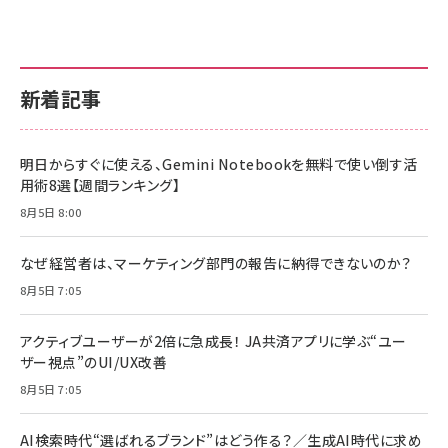
新着記事
明日からすぐに使える、Gemini Notebookを無料で使い倒す活
用術8選【週間ランキング】
8月5日 8:00
なぜ経営者は、マーケティング部門の報告に納得できないのか？
8月5日 7:05
アクティブユーザーが2倍に急成長！ JA共済アプリに学ぶ“ユー
ザー視点”のUI/UX改善
8月5日 7:05
AI検索時代“選ばれるブランド”はどう作る？／生成AI時代に求め