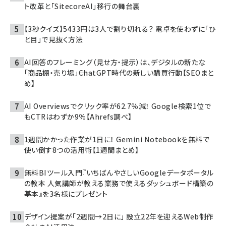
ト改革と「SitecoreAI」移行の舞台裏
【3秒クイズ】5433円は3人で割り切れる？ 電卓を使わずに「ひ
と目」で見抜く方法
AI回答のフレーミング（見せ方・提示）は、デジタルの新たな
「商品棚・売り場」――ChatGPT時代の新しい購買行動【SEOまと
め】
AI Overviewsでクリック率が62.7％減！ Google検索1位で
もCTRはわずか9％【Ahrefs調べ】
1週間かかった作業が1日に！ Gemini Notebookを無料で
使い倒す8つの活用術【1週間まとめ】
無料BIツール入門『いちばんやさしいGoogleデータポータル
の教本 人気講師が教える業務で使えるダッシュボード構築の
基本』を3名様にプレゼント
デザイン提案が「2週間→2日に」 設立22年を迎えるWeb制作