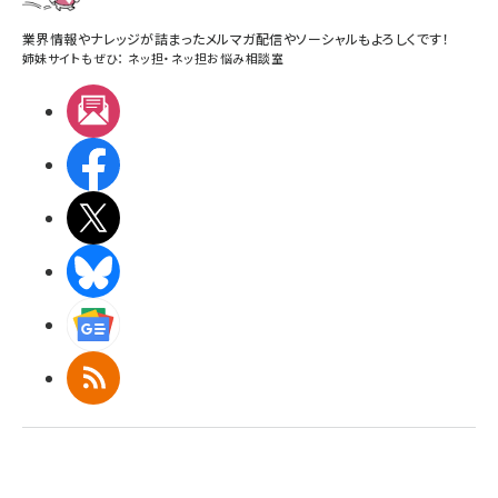
業界情報やナレッジが詰まったメルマガ配信やソーシャルもよろしくです！
姉妹サイトもぜひ：
ネッ担
・
ネッ担お悩み相談室
メルマガ
Facebook
X(エックス)
BlueSky
Googleニュース
RSS