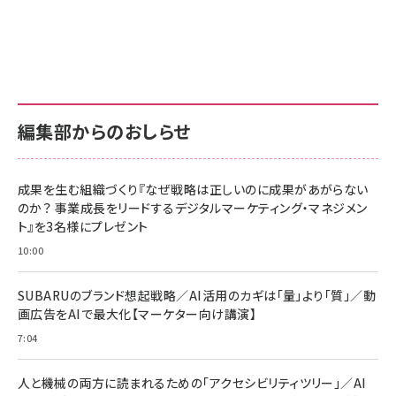
Amazon ビジネス・経済関連書籍 の売れ筋ランキン
Amazon 家電＆カメラ の売れ筋ランキング
Amazon パソコン・周辺機器 の売れ筋ランキング
グ
更新日時：2026/06/26 19:00
更新日時：2026/06/26 19:00
更新日時：2026/06/26 19:00
anan(アンアン)2026/07/01号 No.2501[魅せる
KIOXIA(キオクシア) 旧東芝メモリ microSD
KIOXIA(キオクシア) 旧東芝メモリ microSD
カラダ2026／宮舘涼太]
128GB UHS-I Class10 (最大読出速度
128GB UHS-I Class10 (最大読出速度
100MB/s) Nintendo Switch動作確認済 国内
100MB/s) Nintendo Switch動作確認済 国内
￥880
サポート正規品 メーカー保証5年 KLMEA128G
サポート正規品 メーカー保証5年 KLMEA128G
￥2,680
￥2,680
編集部からのおしらせ
anan(アンアン)2026/06/24号 No.2500増刊
スペシャルエディション[王道エンタメの矜持／
NIMASO ガラスフィルム iPhone 17 用 保護フィ
Amazon eギフトカード - Amazonロゴ - クラ
BTS]
ルム 強化ガラス 耐衝撃 高透過率 指紋防止 貼りや
シック
すい ガイド枠付き いPhone17 (6.3インチ) 対応
成果を生む組織づくり『なぜ戦略は正しいのに成果があがらない
￥1,100
￥5,000
2枚セット DSP25F1698
のか？ 事業成長をリードするデジタルマーケティング・マネジメン
￥1,599
ト』を3名様にプレゼント
anan(アンアン)2026/07/08号 No.2502[2026
Anker PowerLine III Flow USB-C & USB-C
年後半、あなたの恋と運命／山田涼介]
【New】Amazon Fire TV Stick HD | 手軽にスト
ケーブル Anker絡まないケーブル 240W 結束バン
10:00
リーミングをはじめよう | ストリーミングメディアプ
ド付き USB PD対応 シリコン素材採用 iPhone
￥880
レイヤー
17 / 16 / 15 / Galaxy iPad Pro MacBook
￥1,890
Pro/Air 各種対応 (1.8m ミッドナイトブラック)
SUBARUのブランド想起戦略／AI活用のカギは「量」より「質」／動
￥6,980
画広告をAIで最大化【マーケター向け講演】
ママ投資家が育休中に１億貯めた株式投資
アサヒ飲料 モンスター エナジー 355ml×24本
￥1,870
7:04
Anker Soundcore P31i (Bluetooth 6.1) 【完
￥4,192
全ワイヤレスイヤホン/アクティブノイズキャンセリ
ング/マルチポイント接続 / 最大50時間再生 / PSE
人と機械の両方に読まれるための「アクセシビリティツリー」／AI
組織の成果を最大化する ルールのデザイン
技術基準適合】ブラック
￥5,990