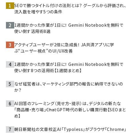
SEOで勝つタイトル付けの法則とは？ グーグルから評価され、
流入数を増やす5つの条件
1週間かかった作業が1日に！ Gemini Notebookを無料で
使い倒す活用術8選
アクティブユーザーが2倍に急成長！ JA共済アプリに学
ぶ“ユーザー視点”のUI/UX改善
1週間かかった作業が1日に！ Gemini Notebookを無料で
使い倒す8つの活用術【1週間まとめ】
なぜ経営者は、マーケティング部門の報告に納得できないの
か？
AI回答のフレーミング（見せ方・提示）は、デジタルの新たな
「商品棚・売り場」――ChatGPT時代の新しい購買行動【SEOまと
め】
朝日新聞社の文章校正AI「Typoless」がブラウザ「Chrome」