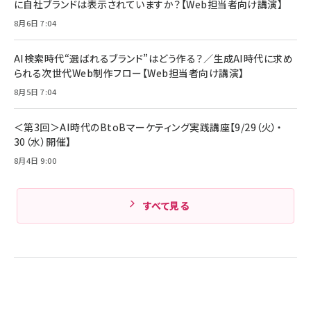
サッポロ 生ビール 黒ラベル 350ml 缶 24本 ビー
に自社ブランドは表示されていますか？【Web担当者向け講演】
￥1,980
ル ケース買い【6/30応募〆切! 黒ラベルビヤセラー
8月6日 7:04
キャンペーン】
Anker PowerLine III Flow USB-C & USB-C
ケーブル Anker絡まないケーブル 240W 結束バン
￥4,857
ド付き USB PD対応 シリコン素材採用 iPhone
AI検索時代“選ばれるブランド”はどう作る？／生成AI時代に求め
Amazonランキングをもっと見る
17 / 16 / 15 / Galaxy iPad Pro MacBook
￥1,890
られる次世代Web制作フロー【Web担当者向け講演】
Pro/Air 各種対応 (1.8m ミッドナイトブラック)
Amazonランキングをもっと見る
8月5日 7:04
Amazonランキングをもっと見る
＜第3回＞AI時代のBtoBマーケティング実践講座【9/29（火）・
30（水）開催】
8月4日 9:00
すべて見る