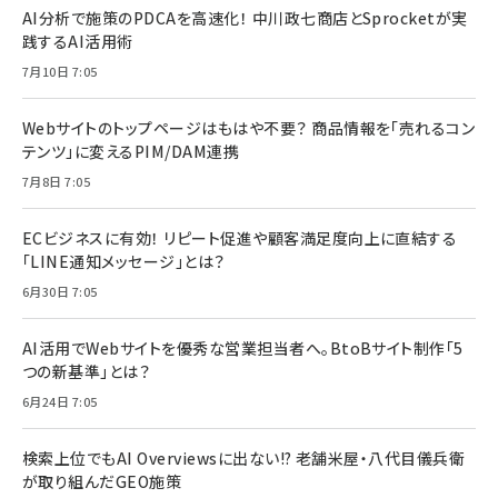
AI分析で施策のPDCAを高速化！ 中川政七商店とSprocketが実
践するAI活用術
7月10日 7:05
Webサイトのトップページはもはや不要？ 商品情報を「売れるコン
テンツ」に変えるPIM/DAM連携
7月8日 7:05
ECビジネスに有効！ リピート促進や顧客満足度向上に直結する
「LINE通知メッセージ」とは？
6月30日 7:05
AI活用でWebサイトを優秀な営業担当者へ。BtoBサイト制作「5
つの新基準」とは？
6月24日 7:05
検索上位でもAI Overviewsに出ない!? 老舗米屋・八代目儀兵衛
が取り組んだGEO施策