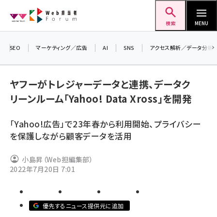
メ
Web担当者Forum
イ
検索
MENU
ン
コ
SEO
マーケティング／広告
AI
SNS
アクセス解析／データ分析
ン
テ
ヤフーがトレジャーデータと連携、データク
ン
リーンルーム「Yahoo! Data Xross」を開発
ツ
seo (3523)
に
「Yahoo!広告」で23年春から利用開始、プライバシー
ai (2804)
移
を保護しながら顧客データを活用
動
youtube (2429)
小島昇（Web担編集部）
note (2312)
2022年7月20日 7:01
セミナー (2303)
z世代 (1622)
優先するニュース提供元に追加
meo (1275)