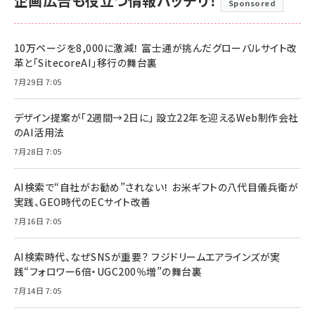
企画広告も役立つ情報バッチリ！
Sponsored
10万ページを8,000に激減！ 富士通が挑んだグローバルサイト改
革と「SitecoreAI」移行の舞台裏
7月29日 7:05
デザイン提案が「2週間→2日に」 設立22年を迎えるWeb制作会社
のAI活用法
7月28日 7:05
AI検索で“自社がお勧め”されない！ お米ギフトの八代目儀兵衛が
実践、GEO時代のECサイト改善
7月16日 7:05
AI検索時代、なぜSNSが重要？ フジドリームエアラインズが実
践“フォロワー6倍・UGC200％増”の舞台裏
7月14日 7:05