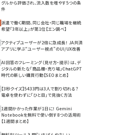
グルから評価され、流入数を増やす5つの条
件
派遣で働く期間、同じ会社・同じ職場を継続
希望「3年以上」が第1位【エン調べ】
アクティブユーザーが2倍に急成長！ JA共済
アプリに学ぶ“ユーザー視点”のUI/UX改善
AI回答のフレーミング（見せ方・提示）は、デ
ジタルの新たな「商品棚・売り場」――ChatGPT
時代の新しい購買行動【SEOまとめ】
【3秒クイズ】5433円は3人で割り切れる？
電卓を使わずに「ひと目」で見抜く方法
1週間かかった作業が1日に！ Gemini
Notebookを無料で使い倒す8つの活用術
【1週間まとめ】
無料BIツール入門『いちばんやさしい