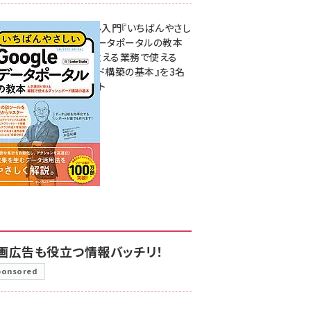
無料BIツール入門『いちばんやさし
いGoogleデータポータルの教本
人気講師が教える業務で使える
ダッシュボード構築の基本』を3名
様にプレゼント
7月31日 10:00
画広告も役立つ情報バッチリ！
ponsored