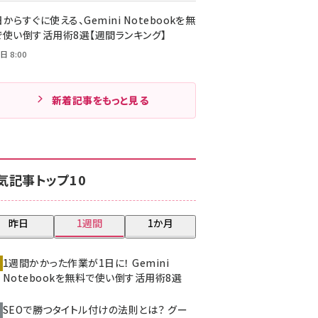
からすぐに使える、Gemini Notebookを無
で使い倒す活用術8選【週間ランキング】
日 8:00
新着記事をもっと見る
気記事トップ10
昨日
1週間
1か月
1週間かかった作業が1日に！ Gemini
Notebookを無料で使い倒す活用術8選
SEOで勝つタイトル付けの法則とは？ グー