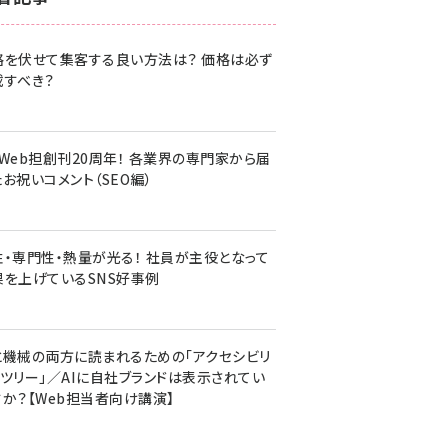
z世代 (1620)
格を伏せて集客する良い方法は？ 価格は必ず
meo (1274)
載すべき？
llmo (1160)
・Web担創刊20周年！ 各業界の専門家から届
お祝いコメント（SEO編）
性・専門性・熱量が光る！ 社員が主役となって
果を上げているSNS好事例
と機械の両方に読まれるための「アクセシビリ
ィツリー」／AIに自社ブランドは表示されてい
すか？【Web担当者向け講演】