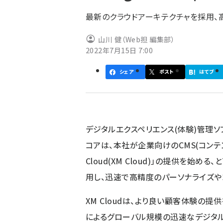
ず
最新のクラウドアーキテクチャを採用、
山川 健（Web担 編集部）
2022年7月15日 7:00
シェア
ポスト
はてブ
デジタルエクスペリエンス(体験)管理ソフ
コアは、本社が企業向けのCMS(コンテンツ管理シ
Cloud(XM Cloud)」の提供を始
用し、迅速で高精度のパーソナライズや
XM Cloudは、より良い顧客体験の
によるグローバル規模の迅速なデジタル