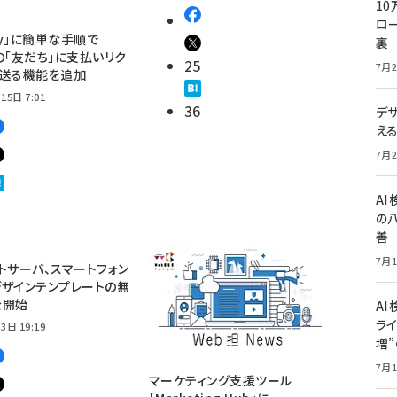
10
ロー
Pay」に簡単な手順で
裏
E」の「友だち」に支払いリク
25
7月2
を送る機能を追加
15日 7:01
36
デ
え
7月2
A
の
善
7月1
トサーバ、スマートフォン
ザインテンプレートの無
を開始
AI
ライ
3日 19:19
増
7月1
マーケティング支援ツール