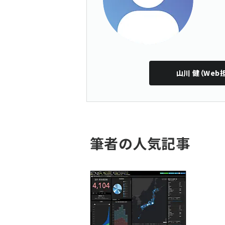
山川 健（Web
筆者の人気記事