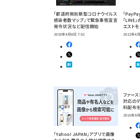
「都道府県別新型コロナウイルス
「Pay
感染者数マップ」で緊急事態宣言
「LIN
発令状況など配信開始
エスト
2020年4月8日 7:02
2022年6月
ファース
対応のデ
料配布
2010年9月
「Yahoo! JAPAN」アプリで画像