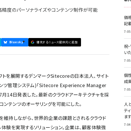
高精度のパーソナライズやコンテンツ制作が可能
価
記
7:05
Bluesky
優先するニュース提供元に追加
祝
いた
7:05
トを展開するデンマークSitecoreの日本法人、サイト
個
成
ステム)「Sitecore Experience Manager
7:05
める、と7月14日発表した。最新のクラウドアーキテクチャを採
コンテンツのオーサリングを可能にした。
人
テ
ま
提供を維持しながら、世界的企業の課題とされるクラウド
7:04
体験を実現するソリューション。企業は、顧客体験強