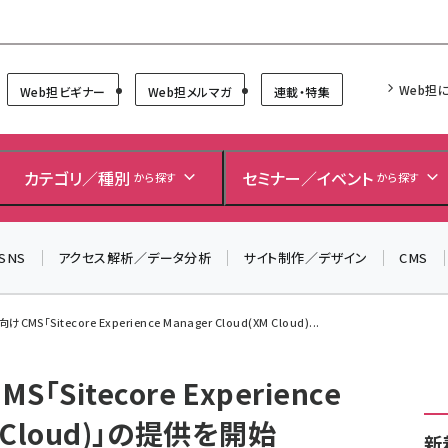
Forum
Web担
Web担ビギナー
Web担メルマガ
連載・特集
＼ 読者アンケートにご協力ください ／
7月24日で創刊20周年。ご回答者には抽選でプレゼントを
カテゴリ／種別
セミナー／イベント
から探す
から探す
差し上げます！
▼アンケートページはこちらから▼
SNS
アクセス解析／データ分析
サイト制作／デザイン
CMS
けCMS「Sitecore Experience Manager Cloud(XM Cloud)...
「Sitecore Experience
XM Cloud)」の提供を開始
新