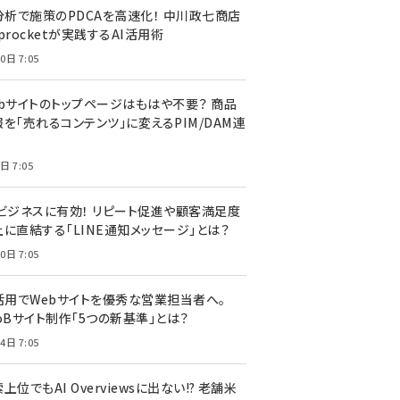
I分析で施策のPDCAを高速化！ 中川政七商店
procketが実践するAI活用術
0日 7:05
ebサイトのトップページはもはや不要？ 商品
を「売れるコンテンツ」に変えるPIM/DAM連
日 7:05
Cビジネスに有効！ リピート促進や顧客満足度
上に直結する「LINE通知メッセージ」とは？
0日 7:05
I活用でWebサイトを優秀な営業担当者へ。
oBサイト制作「5つの新基準」とは？
4日 7:05
上位でもAI Overviewsに出ない!? 老舗米