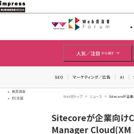
メ
イ
Web担当者
Web担当者
ン
EC担当者
コ
製品導入
ン
企業IT
ソフト開発
テ
人気／注目
から探す
IoT・AI
ン
DCクラウド
研究・調査
ツ
SEO
マーケティング／広告
AI
エネルギー
に
ドローン
移
教育講座
Web担トップ
ニュース
Sitecoreが企業向
EC支援
動
パ
Sitecoreが企業向けCMS
ン
Manager Cloud(
く