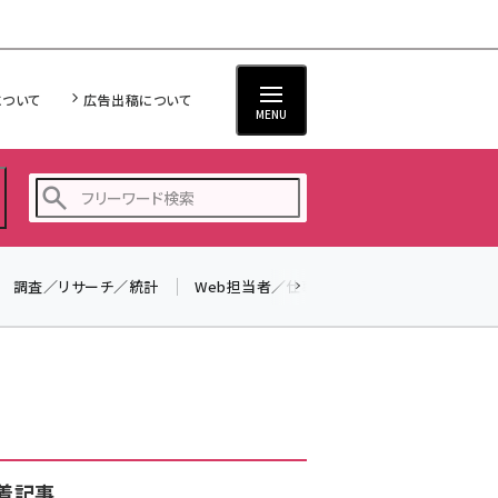
について
広告出稿について
MENU
調査／リサーチ／統計
Web担当者／仕事
法律／標準規格
seo (3519)
ai (2801)
youtube (2425)
note (2310)
セミナー (2301)
着記事