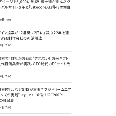
万ページを8,000に激減！ 富士通が挑んだグ
バルサイト改革と「SitecoreAI」移行の舞台
9日 7:05
ザイン提案が「2週間→2日に」 設立22年を迎
るWeb制作会社のAI活用法
8日 7:05
I検索で“自社がお勧め”されない！ お米ギフト
八代目儀兵衛が実践、GEO時代のECサイト改
6日 7:05
検索時代、なぜSNSが重要？ フジドリームエア
ンズが実践“フォロワー6倍・UGC200％
”の舞台裏
4日 7:05