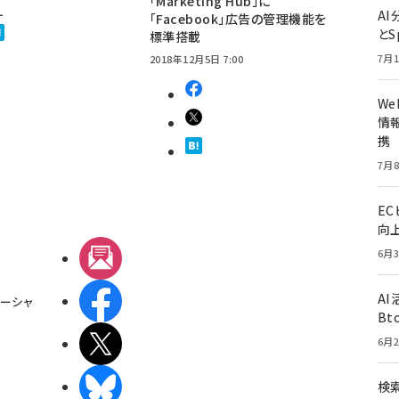
「Marketing Hub」に
1
A
「Facebook」広告の管理機能を
とS
標準搭載
7月1
2018年12月5日 7:00
W
情報
携
7月8
E
向
6月3
メルマガ
A
Facebook
ーシャ
Bt
X(エックス)
6月2
BlueSky
検索