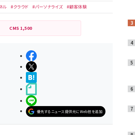
ネル
#クラウド
#パーソナライズ
#顧客体験
CMS
1,500
シェアする
ポストする
>ブクマする
noteで書く
LINEで送る
優先するニュース提供元にWeb担を追加