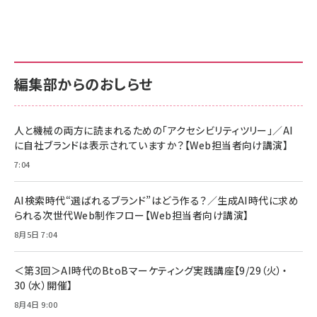
anan(アンアン)2026/07/01号 No.2501[魅
KIOXIA(キオクシア) 旧東芝メモリ microSD
KIOXIA(キオクシア) 旧東芝メモリ microSD
せるカラダ2026／宮舘涼太]
128GB UHS-I Class10 (最大読出速度
128GB UHS-I Class10 (最大読出速度
100MB/s) Nintendo Switch動作確認済 国
100MB/s) Nintendo Switch動作確認済 国
￥880
内サポート正規品 メーカー保証5年
内サポート正規品 メーカー保証5年
￥2,680
￥2,680
KLMEA128G
KLMEA128G
編集部からのおしらせ
anan(アンアン)2026/06/24号 No.2500増
刊 スペシャルエディション[王道エンタメの矜
NIMASO ガラスフィルム iPhone 17 用 保護
Amazon eギフトカード - Amazonロゴ - ク
持／BTS]
フィルム 強化ガラス 耐衝撃 高透過率 指紋防
ラシック
止 貼りやすい ガイド枠付き いPhone17 (6.3
人と機械の両方に読まれるための「アクセシビリティツリー」／AI
￥1,100
￥5,000
インチ) 対応 2枚セット DSP25F1698
に自社ブランドは表示されていますか？【Web担当者向け講演】
￥1,599
7:04
anan(アンアン)2026/07/08号
Anker PowerLine III Flow USB-C & USB-
No.2502[2026年後半、あなたの恋と運命／山
【New】Amazon Fire TV Stick HD | 手軽に
C ケーブル Anker絡まないケーブル 240W 結
田涼介]
ストリーミングをはじめよう | ストリーミングメ
束バンド付き USB PD対応 シリコン素材採用
AI検索時代“選ばれるブランド”はどう作る？／生成AI時代に求め
ディアプレイヤー
iPhone 17 / 16 / 15 / Galaxy iPad Pro
￥880
￥1,890
MacBook Pro/Air 各種対応 (1.8m ミッドナ
られる次世代Web制作フロー【Web担当者向け講演】
￥6,980
イトブラック)
8月5日 7:04
ママ投資家が育休中に１億貯めた株式投資
アサヒ飲料 モンスター エナジー 355ml×24
Anker Soundcore P31i (Bluetooth 6.1)
本
￥1,870
【完全ワイヤレスイヤホン/アクティブノイズキャ
＜第3回＞AI時代のBtoBマーケティング実践講座【9/29（火）・
￥4,192
ンセリング/マルチポイント接続 / 最大50時間
30（水）開催】
再生 / PSE技術基準適合】ブラック
￥5,990
組織の成果を最大化する ルールのデザイン
サッポロ 生ビール 黒ラベル 350ml 缶 24本 ビー
8月4日 9:00
ル ケース買い【6/30応募〆切! 黒ラベルビヤセラー
￥1,980