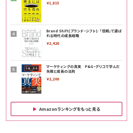
￥1,815
Brand Shift(ブランド・シフト): 「信頼」で選ば
れる時代の成長戦略
￥2,420
マーケティングの真実 P&G・グリコで学んだ
失敗と成長の法則
￥2,200
Amazonランキングをもっと見る
Amazon ビジネス・経済関連書籍 の売れ筋ランキン
Amazon 家電＆カメラ の売れ筋ランキング
Amazon パソコン・周辺機器 の売れ筋ランキング
グ
更新日時：2026/06/26 19:00
更新日時：2026/06/26 19:00
更新日時：2026/06/26 19:00