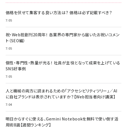
価格を伏せて集客する良い方法は？ 価格は必ず記載すべき？
7:05
祝・Web担創刊20周年！ 各業界の専門家から届いたお祝いコメン
ト（SEO編）
7:05
個性・専門性・熱量が光る！ 社員が主役となって成果を上げている
SNS好事例
7:05
人と機械の両方に読まれるための「アクセシビリティツリー」／AI
に自社ブランドは表示されていますか？【Web担当者向け講演】
7:04
明日からすぐに使える、Gemini Notebookを無料で使い倒す活
用術8選【週間ランキング】