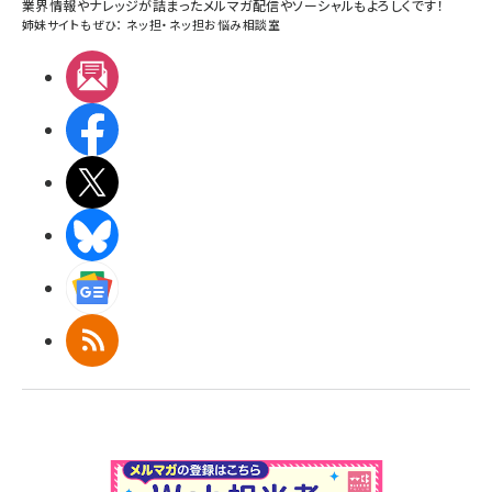
業界情報やナレッジが詰まったメルマガ配信やソーシャルもよろしくです！
姉妹サイトもぜひ：
ネッ担
・
ネッ担お悩み相談室
メルマガ
Facebook
X(エックス)
BlueSky
Googleニュース
RSS