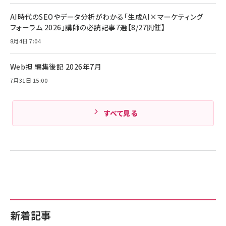
Anker PowerLine III Flow USB-C & USB-C
キャンペーン】
ケーブル Anker絡まないケーブル 240W 結束バン
AI時代のSEOやデータ分析がわかる「生成AI×マーケティング
￥4,857
ド付き USB PD対応 シリコン素材採用 iPhone
フォーラム 2026」講師の必読記事7選【8/27開催】
17 / 16 / 15 / Galaxy iPad Pro MacBook
￥1,890
Amazonランキングをもっと見る
Pro/Air 各種対応 (1.8m ミッドナイトブラック)
8月4日 7:04
Amazonランキングをもっと見る
Web担 編集後記 2026年7月
Amazonランキングをもっと見る
7月31日 15:00
すべて見る
新着記事