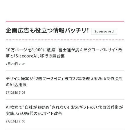
企画広告も役立つ情報バッチリ！
Sponsored
10万ページを8,000に激減！ 富士通が挑んだグローバルサイト改
革と「SitecoreAI」移行の舞台裏
7月29日 7:05
デザイン提案が「2週間→2日に」 設立22年を迎えるWeb制作会社
のAI活用法
7月28日 7:05
AI検索で“自社がお勧め”されない！ お米ギフトの八代目儀兵衛が
実践、GEO時代のECサイト改善
7月16日 7:05