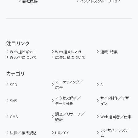
会社概要
インプレスグループTOP
注目リンク
Web担ビギナー
Web担メルマガ
連載・特集
Web担について
広告出稿について
カテゴリ
マーケティング／
SEO
AI
広告
アクセス解析／
サイト制作／デザ
SNS
データ分析
イン
調査／リサーチ／
CMS
Web担当者／仕事
統計
レンサバ／システ
法律／標準規格
UX／CX
ム