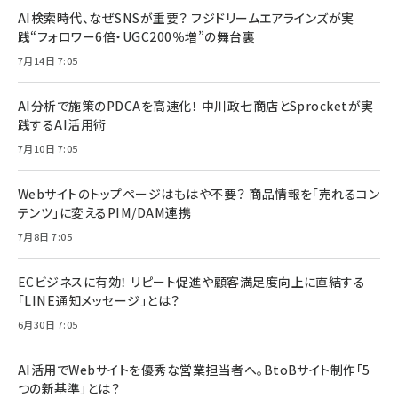
AI検索時代、なぜSNSが重要？ フジドリームエアラインズが実
践“フォロワー6倍・UGC200％増”の舞台裏
7月14日 7:05
AI分析で施策のPDCAを高速化！ 中川政七商店とSprocketが実
践するAI活用術
7月10日 7:05
Webサイトのトップページはもはや不要？ 商品情報を「売れるコン
テンツ」に変えるPIM/DAM連携
7月8日 7:05
ECビジネスに有効！ リピート促進や顧客満足度向上に直結する
「LINE通知メッセージ」とは？
6月30日 7:05
AI活用でWebサイトを優秀な営業担当者へ。BtoBサイト制作「5
つの新基準」とは？