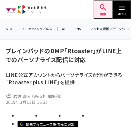
メ
Web担当者Forum
イ
検索
MENU
ン
コ
SEO
マーケティング／広告
AI
SNS
アクセス解析／データ分析
＼ 
ン
7月
テ
ブレインパッドのDMP「Rtoaster」がLINE上
差し
ン
でのパーソナライズ配信に対応
▼ア
ツ
seo (3519)
に
LINE公式アカウントからパーソナライズ配信ができる
ai (2801)
移
「Rtoaster plus LINE」を提供
動
youtube (2425)
岩佐 義人（Web担 編集部）
note (2310)
2019年3月13日 16:33
セミナー (2301)
z世代 (1620)
優先するニュース提供元に追加
meo (1274)