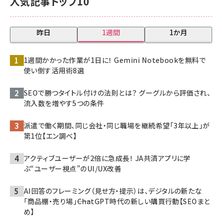
人気記事トップ10
昨日
1週間
1か月
1週間かかった作業が1日に！ Gemini Notebookを無料で
使い倒す活用術8選
SEOで勝つタイトル付けの法則とは？ グーグルから評価され、
流入数を増やす5つの条件
派遣で働く期間、同じ会社・同じ職場を継続希望「3年以上」が
第1位【エン調べ】
アクティブユーザーが2倍に急成長！ JA共済アプリに学
ぶ“ユーザー視点”のUI/UX改善
AI回答のフレーミング（見せ方・提示）は、デジタルの新たな
「商品棚・売り場」――ChatGPT時代の新しい購買行動【SEOまと
め】