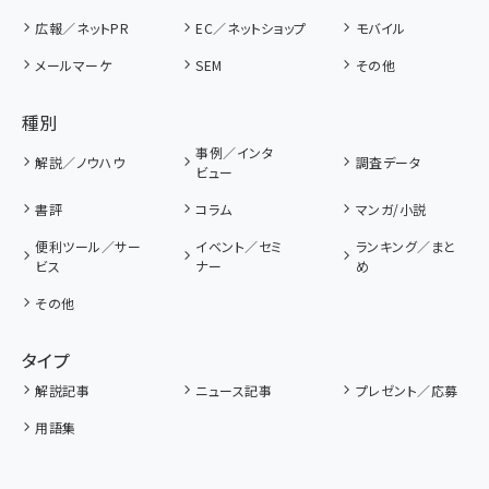
広報／ネットPR
EC／ネットショップ
モバイル
メールマーケ
SEM
その他
種別
事例／インタ
解説／ノウハウ
調査データ
ビュー
書評
コラム
マンガ/小説
便利ツール／サー
イベント／セミ
ランキング／まと
ビス
ナー
め
その他
タイプ
解説記事
ニュース記事
プレゼント／応募
用語集