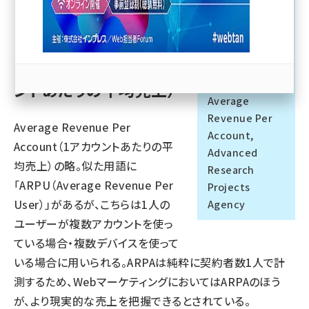
llmo (1167)
アーパ, アルパ
（1）Average Revenue
略語/フルスペル/
Per Account（1アカウ
訳語
ントあたりの平均売上）
Average
Revenue Per
Average Revenue Per
Account,
Account（1アカウントあたりの平
Advanced
均売上）の略。似た用語に
Research
「ARPU（Average Revenue Per
Projects
User）」があるが、こちらは1人の
Agency
ユーザーが複数アカウントを使っ
ている場合・複数デバイスを使って
いる場合に用いられる。ARPAは純粋に契約者数1人で計
測するため、WebマーケティングにおいてはARPAのほう
が、より現実的な売上を把握できるとされている。