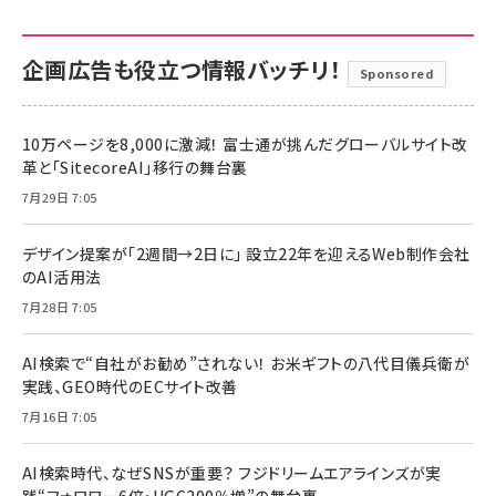
企画広告も役立つ情報バッチリ！
Sponsored
10万ページを8,000に激減！ 富士通が挑んだグローバルサイト改
革と「SitecoreAI」移行の舞台裏
7月29日 7:05
デザイン提案が「2週間→2日に」 設立22年を迎えるWeb制作会社
のAI活用法
7月28日 7:05
AI検索で“自社がお勧め”されない！ お米ギフトの八代目儀兵衛が
実践、GEO時代のECサイト改善
7月16日 7:05
AI検索時代、なぜSNSが重要？ フジドリームエアラインズが実