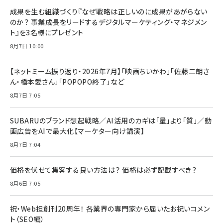
成果を生む組織づくり『なぜ戦略は正しいのに成果があがらない
のか？ 事業成長をリードするデジタルマーケティング・マネジメン
ト』を3名様にプレゼント
8月7日 10:00
【ネットミーム振り返り・2026年7月】「映画ちいかわ」「佐藤二朗さ
ん・橋本愛さん」「POPOPO終了」など
8月7日 7:05
SUBARUのブランド想起戦略／AI活用のカギは「量」より「質」／動
画広告をAIで最大化【マーケター向け講演】
8月7日 7:04
価格を伏せて集客する良い方法は？ 価格は必ず記載すべき？
8月6日 7:05
祝・Web担創刊20周年！ 各業界の専門家から届いたお祝いコメン
ト（SEO編）