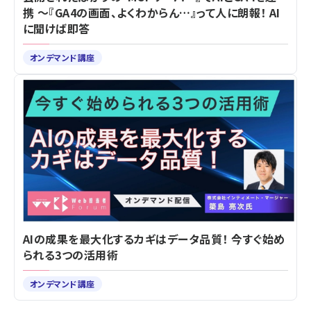
携 ～『GA4の画面、よくわからん…』って人に朗報！ AI
に聞けば即答
オンデマンド講座
AIの成果を最大化するカギはデータ品質！ 今すぐ始め
られる3つの活用術
オンデマンド講座