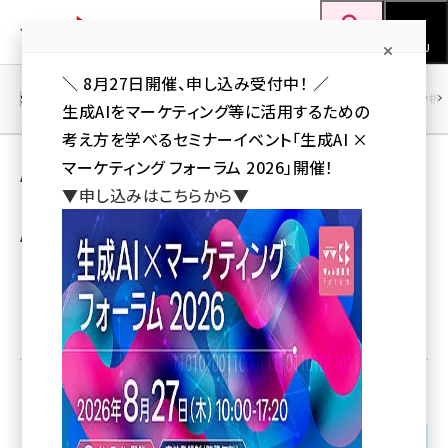
メ
Web担当者Forum
イ
検索
MENU
ン
＼ 8月27日開催、申し込み受付中！ ／
コ
SEO
マーケティング／広告
AI
SNS
アクセス解析／データ分析
生成AIをマーケティング等に活用するための
ン
考え方を学べるセミナーイベント「生成AI ×
テ
マーケティング フォーラム 2026」開催！
ARPA とは 意味/解説/説明 （アーパ, アルパ）
ン
▼申し込みはこちらから▼
【Average Revenue Per Account,
ツ
seo (3538)
Advanced Research Projects Agency】
に
ai (2820)
移
動
youtube (2444)
優先するニュース提供元に追加
note (2322)
セミナー (2315)
z世代 (1629)
「ARPA」は複数の解釈が存在する。
meo (1281)
読み方