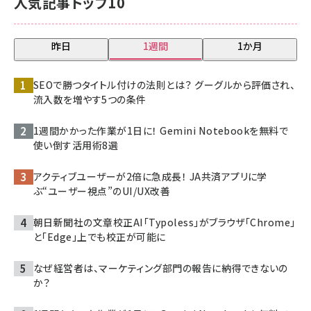
人気記事トップ10
昨日
1週間
1か月
SEOで勝つタイトル付けの法則とは？ グーグルから評価され、
流入数を増やす5つの条件
1週間かかった作業が1日に！ Gemini Notebookを無料で
使い倒す活用術8選
アクティブユーザーが2倍に急成長！ JA共済アプリに学
ぶ“ユーザー視点”のUI/UX改善
朝日新聞社の文章校正AI「Typoless」がブラウザ「Chrome」
と「Edge」上でも校正が可能に
なぜ経営者は、マーケティング部門の報告に納得できないの
か？