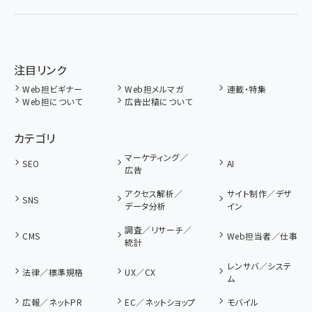
注目リンク
Web担ビギナー
Web担メルマガ
連載・特集
Web担について
広告出稿について
カテゴリ
マーケティング／
SEO
AI
広告
アクセス解析／
サイト制作／デザ
SNS
データ分析
イン
調査／リサーチ／
CMS
Web担当者／仕事
統計
レンサバ／システ
法律／標準規格
UX／CX
ム
広報／ネットPR
EC／ネットショップ
モバイル