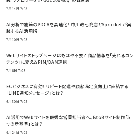
践“フォロワー6倍・UGC200％増”の舞台裏
7月14日 7:05
AI分析で施策のPDCAを高速化！ 中川政七商店とSprocketが実
践するAI活用術
7月10日 7:05
Webサイトのトップページはもはや不要？ 商品情報を「売れるコン
テンツ」に変えるPIM/DAM連携
7月8日 7:05
ECビジネスに有効！ リピート促進や顧客満足度向上に直結する
「LINE通知メッセージ」とは？
6月30日 7:05
AI活用でWebサイトを優秀な営業担当者へ。BtoBサイト制作「5
つの新基準」とは？
6月24日 7:05