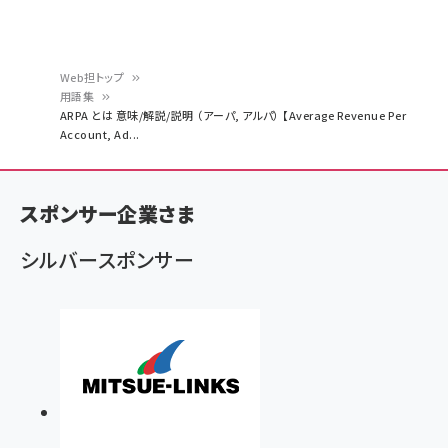
Web担トップ
用語集
パ
ARPA とは 意味/解説/説明 （アーパ, アルパ） 【Average Revenue Per
Account, Ad...
ン
く
ず
スポンサー企業さま
シルバースポンサー