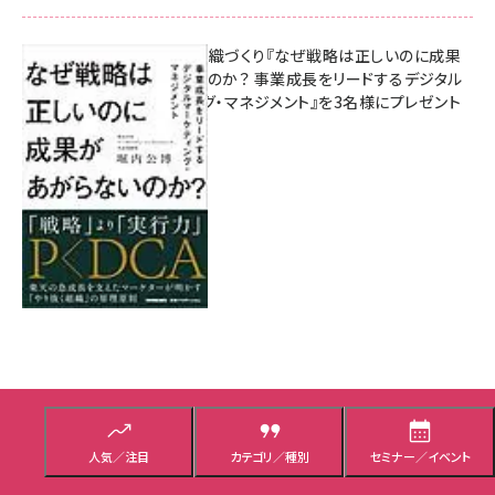
成果を生む組織づくり『なぜ戦略は正しいのに成果
があがらないのか？ 事業成長をリードするデジタル
マーケティング・マネジメント』を3名様にプレゼント
8月7日 10:00
人気記事トップ10
人気／注目
カテゴリ／種別
セミナー／イベント