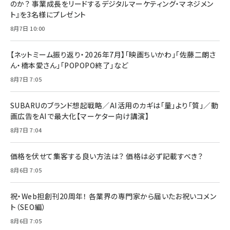
のか？ 事業成長をリードするデジタルマーケティング・マネジメン
ト』を3名様にプレゼント
8月7日 10:00
【ネットミーム振り返り・2026年7月】「映画ちいかわ」「佐藤二朗さ
ん・橋本愛さん」「POPOPO終了」など
8月7日 7:05
SUBARUのブランド想起戦略／AI活用のカギは「量」より「質」／動
画広告をAIで最大化【マーケター向け講演】
8月7日 7:04
価格を伏せて集客する良い方法は？ 価格は必ず記載すべき？
8月6日 7:05
祝・Web担創刊20周年！ 各業界の専門家から届いたお祝いコメン
ト（SEO編）
8月6日 7:05