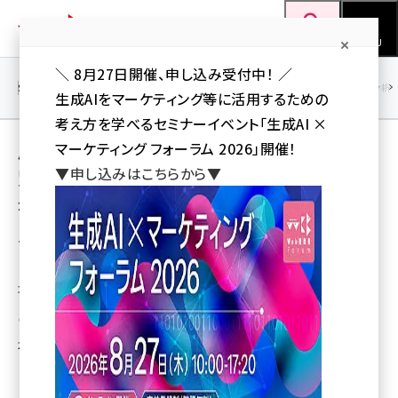
メ
Web担当者Forum
イ
検索
MENU
ン
＼ 8月27日開催、申し込み受付中！ ／
コ
SEO
マーケティング／広告
AI
SNS
アクセス解析／データ分析
生成AIをマーケティング等に活用するための
ン
考え方を学べるセミナーイベント「生成AI ×
テ
用語「サイバー攻撃」 が使われている記事の一
マーケティング フォーラム 2026」開催！
ン
▼申し込みはこちらから▼
覧
ツ
seo (3541)
全 29 記事中 1 ～ 29 を表示中
に
ai (2827)
移
データベースセキュリティ研究所がWebサイ
トのセキュリティ対策レポートを発表
動
youtube (2449)
攻撃を受けたサイトの25％が実害を被った可能性
note (2323)
梅田 勝司（Web担編集部）
セミナー (2318)
2009年10月2日 15:50
z世代 (1632)
meo (1282)