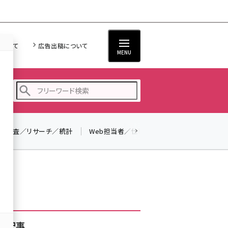
について
広告出稿について
MENU
調査／リサーチ／統計
Web担当者／仕事
法律／標準規格
seo (3516)
ai (2799)
youtube (2420)
note (2308)
セミナー (2296)
着記事