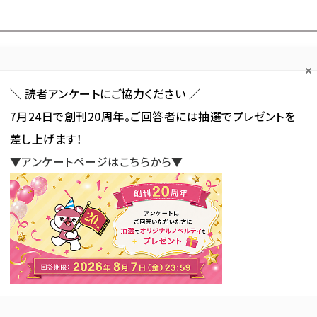
Forum
Web担
Web担ビギナー
Web担メルマガ
連載・特集
＼ 読者アンケートにご協力ください ／
7月24日で創刊20周年。ご回答者には抽選でプレゼントを
カテゴリ／種別
セミナー／イベント
から探す
から探す
差し上げます！
▼アンケートページはこちらから▼
SNS
アクセス解析／データ分析
サイト制作／デザイン
CMS
『デモで実感！Web改ざんから標的型攻撃へ！多重化攻撃を徹底解説セミナー』
！Web改ざんから標的型攻撃
解説セミナー』
新