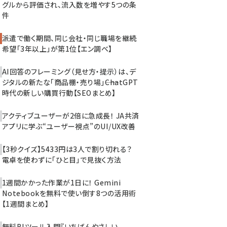
グルから評価され、流入数を増やす5つの条
件
派遣で働く期間、同じ会社・同じ職場を継続
希望「3年以上」が第1位【エン調べ】
AI回答のフレーミング（見せ方・提示）は、デ
ジタルの新たな「商品棚・売り場」――ChatGPT
時代の新しい購買行動【SEOまとめ】
アクティブユーザーが2倍に急成長！ JA共済
アプリに学ぶ“ユーザー視点”のUI/UX改善
【3秒クイズ】5433円は3人で割り切れる？
電卓を使わずに「ひと目」で見抜く方法
1週間かかった作業が1日に！ Gemini
Notebookを無料で使い倒す8つの活用術
【1週間まとめ】
無料BIツール入門『いちばんやさしい