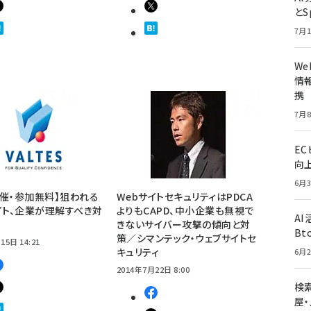
とS
7月1
W
情報
携
7月8
E
向
6月3
7開催・参加無料】狙われる
WebサイトセキュリティはPDCA
イト、企業が理解すべき対
よりもCAPD、中小企業も無視で
A
きないサイバー攻撃の傾向と対
Bt
策／シマンテック・ウェブサイトセ
15日 14:21
キュリティ
6月2
2014年7月22日 8:00
検索
屋