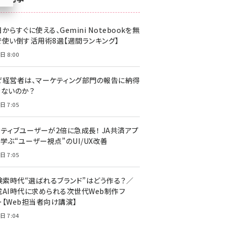
z世代 (1617)
からすぐに使える、Gemini Notebookを無
meo (1274)
で使い倒す活用術8選【週間ランキング】
llmo (1155)
日 8:00
ぜ経営者は、マーケティング部門の報告に納得
きないのか？
日 7:05
クティブユーザーが2倍に急成長！ JA共済アプ
学ぶ“ユーザー視点”のUI/UX改善
日 7:05
I検索時代“選ばれるブランド”はどう作る？／
成AI時代に求められる次世代Web制作フ
ー【Web担当者向け講演】
日 7:04