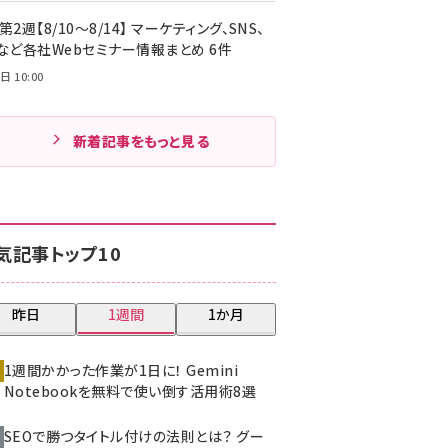
第2週【8/10～8/14】 マーケティング、SNS、
Cなど各社Webセミナー情報まとめ 6件
日 10:00
新着記事をもっと見る
気記事トップ10
昨日
1週間
1か月
1週間かかった作業が1日に！ Gemini
Notebookを無料で使い倒す活用術8選
SEOで勝つタイトル付けの法則とは？ グー