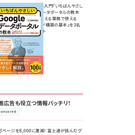
無料BIツール入門『いちばんやさし
いGoogleデータポータルの教本
人気講師が教える業務で使える
ダッシュボード構築の基本』を3名
様にプレゼント
7月31日 10:00
画広告も役立つ情報バッチリ！
ponsored
万ページを8,000に激減！ 富士通が挑んだグ