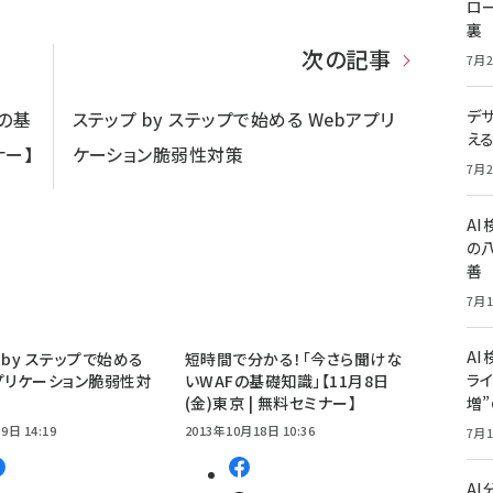
ロー
裏
次の記事
7月2
デ
の基
ステップ by ステップで始める Webアプリ
え
ナー】
ケーション脆弱性対策
7月2
A
の
善
7月1
AI
 by ステップで始める
短時間で分かる！「今さら聞けな
ライ
プリケーション脆弱性対
いWAFの基礎知識」【11月8日
(金)東京 | 無料セミナー】
増
9日 14:19
2013年10月18日 10:36
7月1
A