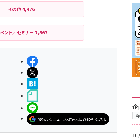
その他
4,476
イベント／セミナー
7,567
シェアする
ポストする
>ブクマする
noteで書く
企
LINEで送る
S
優先するニュース提供元にWeb担を追加
10