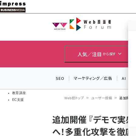
メ
イ
Web担当者
Web担当者
ン
EC担当者
コ
製品導入
ン
企業IT
ソフト開発
テ
人気／注目
から探す
IoT・AI
ン
DCクラウド
研究・調査
ツ
SEO
マーケティング／広告
AI
エネルギー
に
ドローン
移
教育講座
Web担トップ
ユーザー投稿
追加開催 
EC支援
動
パ
追加開催 『デモで実感
ン
へ！多重化攻撃を徹底
く