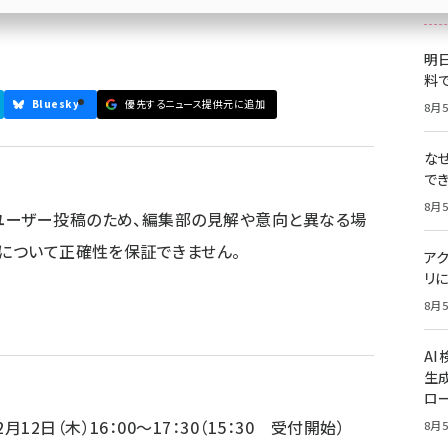
明日
料
Bluesky
優先するニュース提供元に追加
8月5
な
で
8月5
ユーザー投稿のため、編集部の見解や意向と異なる場
容について正確性を保証できません。
ア
リに
8月5
A
生
ロ
2月12日（木）16：00～17：30（15：30 受付開始）
8月5