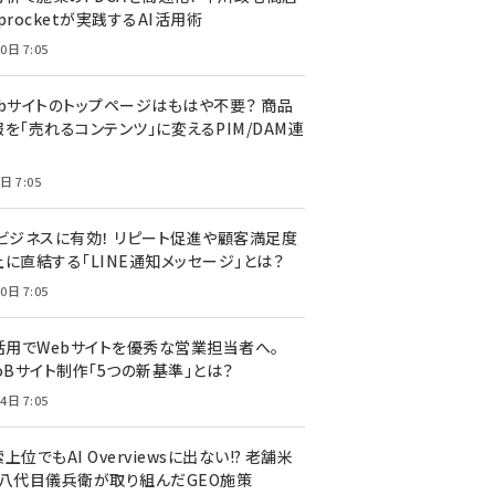
procketが実践するAI活用術
0日 7:05
ebサイトのトップページはもはや不要？ 商品
を「売れるコンテンツ」に変えるPIM/DAM連
日 7:05
Cビジネスに有効！ リピート促進や顧客満足度
上に直結する「LINE通知メッセージ」とは？
0日 7:05
I活用でWebサイトを優秀な営業担当者へ。
oBサイト制作「5つの新基準」とは？
4日 7:05
上位でもAI Overviewsに出ない!? 老舗米
・八代目儀兵衛が取り組んだGEO施策