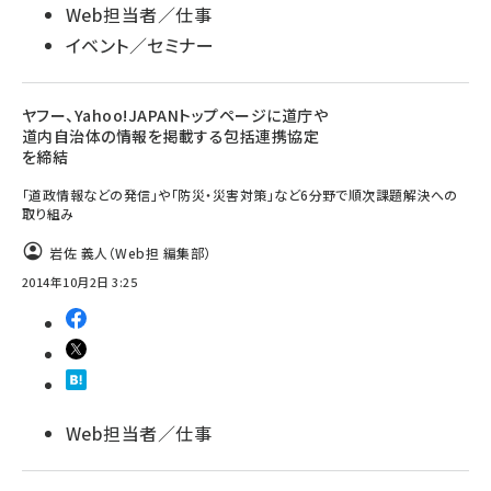
Web担当者／仕事
イベント／セミナー
ヤフー、Yahoo!JAPANトップページに道庁や
道内自治体の情報を掲載する包括連携協定
を締結
「道政情報などの発信」や「防災・災害対策」など6分野で順次課題解決への
取り組み
岩佐 義人（Web担 編集部）
2014年10月2日 3:25
Web担当者／仕事