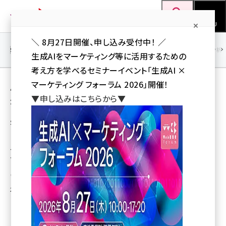
メ
Web担当者Forum
イ
検索
MENU
ン
＼ 8月27日開催、申し込み受付中！ ／
コ
SEO
マーケティング／広告
AI
SNS
アクセス解析／データ分析
生成AIをマーケティング等に活用するための
ン
考え方を学べるセミナーイベント「生成AI ×
テ
用語「対策」 が使われている記事の一覧
マーケティング フォーラム 2026」開催！
ン
▼申し込みはこちらから▼
全 18 記事中 1 ～ 18 を表示中
ツ
seo (3532)
に
SEO成功事例セミナー（無料）2010年10月7
日(木)開催！
ai (2814)
移
動
～SEO対策で、集客・売上アップを実現したサイトに共通する成功の秘訣と、
youtube (2441)
今すべき／避けるべきSEO対策法を解説～
note (2317)
網羅株式会社
セミナー (2310)
2010年9月7日 0:04
z世代 (1623)
meo (1277)