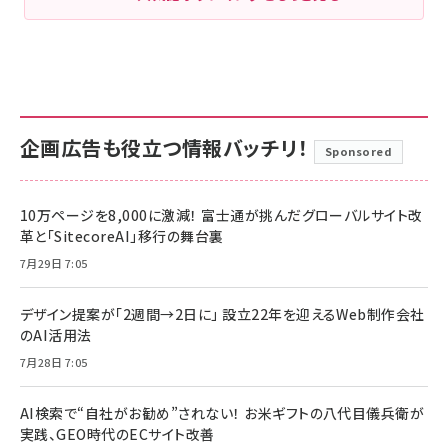
企画広告も役立つ情報バッチリ！
Sponsored
10万ページを8,000に激減！ 富士通が挑んだグローバルサイト改
革と「SitecoreAI」移行の舞台裏
7月29日 7:05
デザイン提案が「2週間→2日に」 設立22年を迎えるWeb制作会社
のAI活用法
7月28日 7:05
AI検索で“自社がお勧め”されない！ お米ギフトの八代目儀兵衛が
実践、GEO時代のECサイト改善