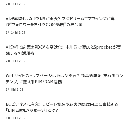
7月16日 7:05
AI検索時代、なぜSNSが重要？ フジドリームエアラインズが実
践“フォロワー6倍・UGC200％増”の舞台裏
7月14日 7:05
AI分析で施策のPDCAを高速化！ 中川政七商店とSprocketが実
践するAI活用術
7月10日 7:05
Webサイトのトップページはもはや不要？ 商品情報を「売れるコン
テンツ」に変えるPIM/DAM連携
7月8日 7:05
ECビジネスに有効！ リピート促進や顧客満足度向上に直結する
「LINE通知メッセージ」とは？
6月30日 7:05