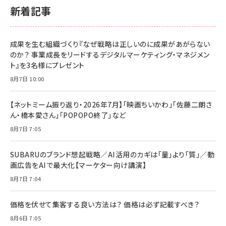
新着記事
成果を生む組織づくり『なぜ戦略は正しいのに成果があがらない
のか？ 事業成長をリードするデジタルマーケティング・マネジメン
ト』を3名様にプレゼント
8月7日 10:00
【ネットミーム振り返り・2026年7月】「映画ちいかわ」「佐藤二朗さ
ん・橋本愛さん」「POPOPO終了」など
8月7日 7:05
SUBARUのブランド想起戦略／AI活用のカギは「量」より「質」／動
画広告をAIで最大化【マーケター向け講演】
8月7日 7:04
価格を伏せて集客する良い方法は？ 価格は必ず記載すべき？
8月6日 7:05