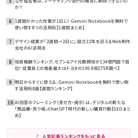
なぜ経営者は、マーケティング部門の報告に納得できないの
か？
1週間かかった作業が1日に！ Gemini Notebookを無料で
使い倒す8つの活用術【1週間まとめ】
デザイン提案が「2週間→2日に」 設立22年を迎えるWeb制作
会社のAI活用法
役員報酬ランキング、セブン＆アイ元取締役が134億円超で首
位！ 従業員との格差最大はトヨタの100.9倍【TSR調べ】
明日からすぐに使える、Gemini Notebookを無料で使い倒
す活用術8選【週間ランキング】
AI回答のフレーミング（見せ方・提示）は、デジタルの新たな
「商品棚・売り場」――ChatGPT時代の新しい購買行動【SEOまと
め】
人気記事ランキングをもっと見る