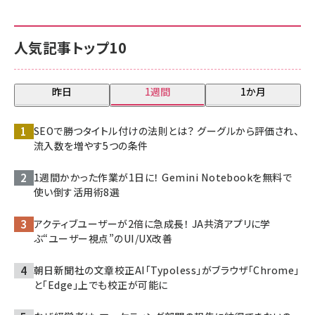
人気記事トップ10
昨日
1週間
1か月
SEOで勝つタイトル付けの法則とは？ グーグルから評価され、
流入数を増やす5つの条件
1週間かかった作業が1日に！ Gemini Notebookを無料で
使い倒す活用術8選
アクティブユーザーが2倍に急成長！ JA共済アプリに学
ぶ“ユーザー視点”のUI/UX改善
朝日新聞社の文章校正AI「Typoless」がブラウザ「Chrome」
と「Edge」上でも校正が可能に