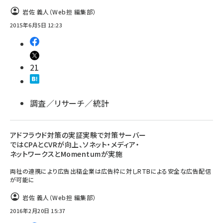
岩佐 義人（Web担 編集部）
2015年6月5日 12:23
21
調査／リサーチ／統計
アドフラウド対策の実証実験で対策サーバー
ではCPAとCVRが向上、ソネット・メディア・
ネットワークスとMomentumが実施
両社の連携により広告出稿企業は広告枠に対しRTBによる安全な広告配信
が可能に
岩佐 義人（Web担 編集部）
2016年2月20日 15:37