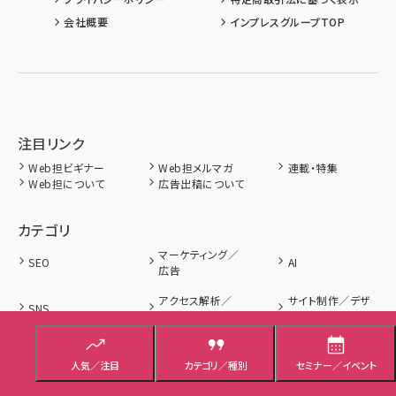
会社概要
インプレスグループTOP
注目リンク
Web担ビギナー
Web担メルマガ
連載・特集
Web担について
広告出稿について
カテゴリ
マーケティング／
SEO
AI
広告
アクセス解析／
サイト制作／デザ
SNS
データ分析
イン
調査／リサーチ／
CMS
Web担当者／仕事
統計
人気／注目
カテゴリ／種別
セミナー／イベント
レンサバ／システ