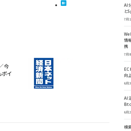
A
とS
7月1
W
情報
携
7月8
／今
E
もポイ
向
6月3
A
Bt
6月2
検索