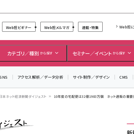
Forum
Web担
Web担ビギナー
Web担メルマガ
連載・特集
カテゴリ／種別
セミナー／イベント
から探す
から探す
SNS
アクセス解析／データ分析
サイト制作／デザイン
CMS
日本ネット経済新聞ダイジェスト
10年度の宅配便は32億1983万個 ネット通販の需
新