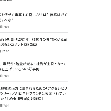
z世代 (1620)
格を伏せて集客する良い方法は？ 価格は必ず
meo (1274)
載すべき？
llmo (1160)
日 7:05
・Web担創刊20周年！ 各業界の専門家から届
お祝いコメント（SEO編）
日 7:05
性・専門性・熱量が光る！ 社員が主役となって
果を上げているSNS好事例
日 7:05
と機械の両方に読まれるための「アクセシビリ
ィツリー」／AIに自社ブランドは表示されてい
すか？【Web担当者向け講演】
日 7:04