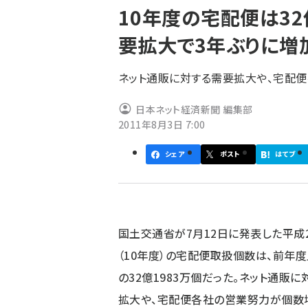
10年度の宅配便は32
ず
要拡大で3年ぶりに増
ネット通販に対する需要拡大や、宅配
日本ネット経済新聞 編集部
2011年8月3日 7:00
シェア
ポスト
はてブ
国土交通省が7月12日に発表した平成
（10年度）の宅配便取扱個数は、前年度
の32億1983万個だった。ネット通販に
拡大や、宅配便各社の営業努力が個数