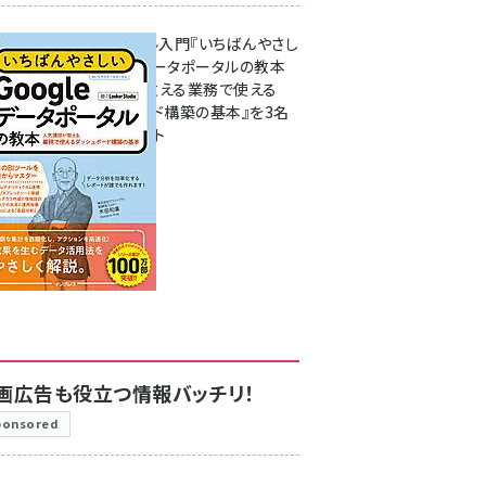
無料BIツール入門『いちばんやさし
いGoogleデータポータルの教本
人気講師が教える業務で使える
ダッシュボード構築の基本』を3名
様にプレゼント
7月31日 10:00
画広告も役立つ情報バッチリ！
ponsored