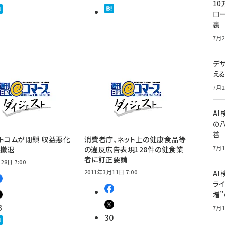
10
ロー
裏
7月2
デ
え
7月2
A
の
善
トコムが閉鎖 収益悪化
消費者庁、ネット上の健康食品等
7月1
業撤退
の違反広告表現128件の健食業
者に訂正要請
28日 7:00
2011年3月11日 7:00
AI
ライ
増
3
7月1
30