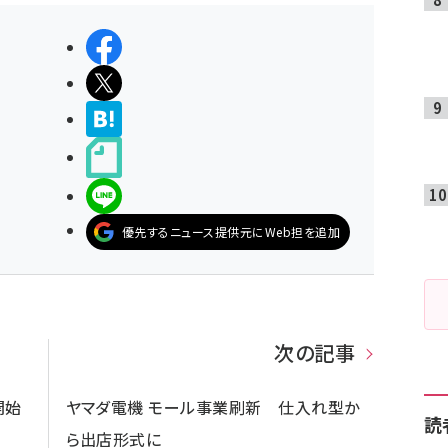
シェアする
ポストする
>ブクマする
noteで書く
LINEで送る
優先するニュース提供元にWeb担を追加
次の記事
開始
ヤマダ電機 モール事業刷新 仕入れ型か
読
ら出店形式に