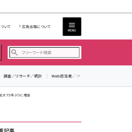
について
広告出稿について
MENU
調査／リサーチ／統計
Web担当者／仕事
法律／標準規格
seo (3519)
ai (2801)
要拡大で3年ぶりに増加
youtube (2425)
note (2310)
セミナー (2301)
着記事