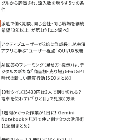
グルから評価され、流入数を増やす5つの条
件
派遣で働く期間、同じ会社・同じ職場を継続
希望「3年以上」が第1位【エン調べ】
アクティブユーザーが2倍に急成長！ JA共済
アプリに学ぶ“ユーザー視点”のUI/UX改善
AI回答のフレーミング（見せ方・提示）は、デ
ジタルの新たな「商品棚・売り場」――ChatGPT
時代の新しい購買行動【SEOまとめ】
【3秒クイズ】5433円は3人で割り切れる？
電卓を使わずに「ひと目」で見抜く方法
1週間かかった作業が1日に！ Gemini
Notebookを無料で使い倒す8つの活用術
【1週間まとめ】
無料BIツール入門『いちばんやさしい