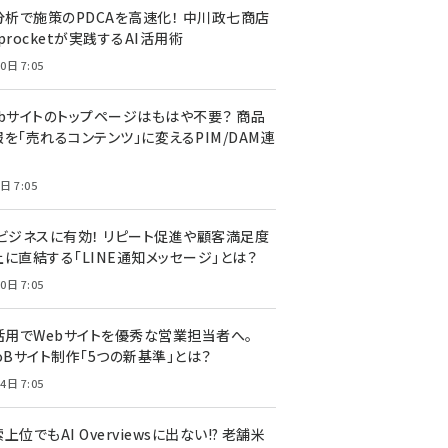
I分析で施策のPDCAを高速化！ 中川政七商店
procketが実践するAI活用術
0日 7:05
ebサイトのトップページはもはや不要？ 商品
を「売れるコンテンツ」に変えるPIM/DAM連
日 7:05
Cビジネスに有効！ リピート促進や顧客満足度
上に直結する「LINE通知メッセージ」とは？
0日 7:05
I活用でWebサイトを優秀な営業担当者へ。
oBサイト制作「5つの新基準」とは？
4日 7:05
上位でもAI Overviewsに出ない!? 老舗米