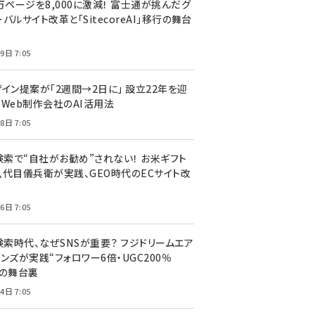
万ページを8,000に激減！ 富士通が挑んだグ
バルサイト改革と「SitecoreAI」移行の舞台
9日 7:05
ザイン提案が「2週間→2日に」 設立22年を迎
るWeb制作会社のAI活用法
8日 7:05
I検索で“自社がお勧め”されない！ お米ギフト
八代目儀兵衛が実践、GEO時代のECサイト改
6日 7:05
検索時代、なぜSNSが重要？ フジドリームエア
ンズが実践“フォロワー6倍・UGC200％
”の舞台裏
4日 7:05