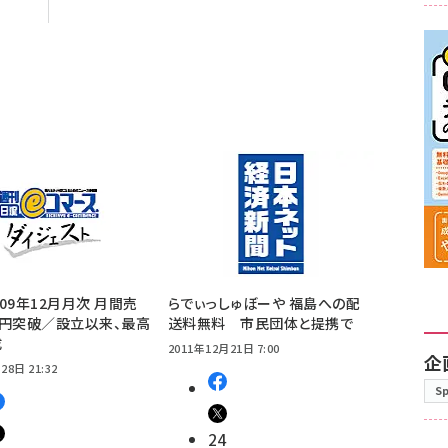
09年12月月次 月間売
らでぃっしゅぼーや 福島への配
億円突破／設立以来、最高
送料無料 市民団体と提携で
成
2011年12月21日 7:00
企
28日 21:32
S
24