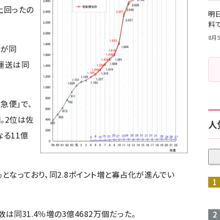
上回ったの
明日
料
8月5
送が同
用運送は同
急便」で、
個。2位は佐
人
なる11億
％となっており、同2.8ポイント増と寡占化が進んでい
は同31.4％増の3億4682万個だった。