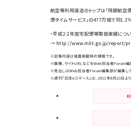
航空等利用運送のトップは「飛脚航空便」
便タイムサービス」の477万個で同1.2
・平成２２年度宅配便等取扱実績につい
→
http://www.mlit.go.jp/report/
※記事内容は紙面掲載時の情報です。
※画像、サイトURLなどをWeb担当者Foru
※見出しはWeb担当者Forum編集部が編集し
※週刊『日流eコマース』は、2011年6月23日
E