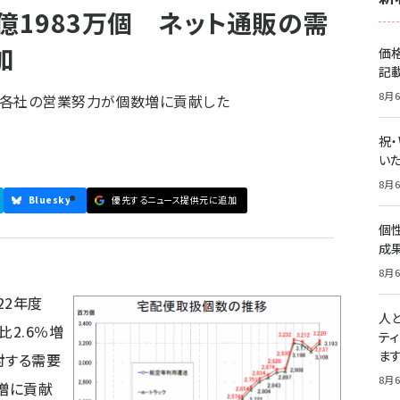
億1983万個 ネット通販の需
加
価
記
8月6
便各社の営業努力が個数増に貢献した
祝
いた
8月6
Bluesky
優先するニュース提供元に追加
個
成
8月6
22年度
人
比2.6％増
テ
ま
対する需要
8月6
増に貢献