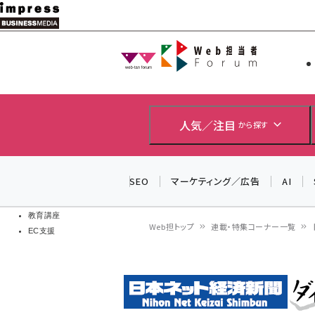
メ
イ
Web担当者
Web担当者
ン
EC担当者
コ
製品導入
ン
企業IT
ソフト開発
テ
人気／注目
から探す
IoT・AI
ン
DCクラウド
研究・調査
ツ
SEO
マーケティング／広告
AI
エネルギー
に
ドローン
移
教育講座
Web担トップ
連載・特集コーナー一覧
EC支援
動
パ
ン
く