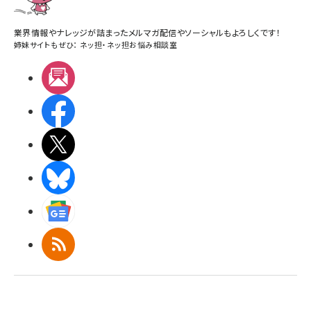
業界情報やナレッジが詰まったメルマガ配信やソーシャルもよろしくです！
姉妹サイトもぜひ：
ネッ担
・
ネッ担お悩み相談室
メルマガ
Facebook
X(エックス)
BlueSky
Googleニュース
RSS