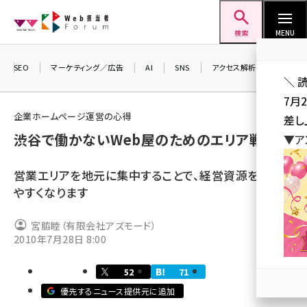
メ
Web担当者Forum
イ
検索
MENU
ン
コ
SEO
マーケティング／広告
AI
SNS
アクセス解析／データ分析
＼ 
ン
7月
テ
企業ホームページ運営の心得
差し
ン
渋谷で働かないWeb屋のためのエリア戦略
▼ア
ツ
seo (3523)
に
営業エリアを地元に集中することで、経営資源を確保し
ai (2804)
移
やすくなります
動
youtube (2429)
宮脇睦（有限会社アズモード）
note (2312)
2010年7月28日 8:00
セミナー (2303)
52
71
z世代 (1622)
優先するニュース提供元に追加
meo (1275)