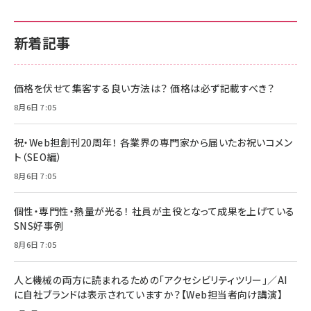
新着記事
価格を伏せて集客する良い方法は？ 価格は必ず記載すべき？
8月6日 7:05
祝・Web担創刊20周年！ 各業界の専門家から届いたお祝いコメン
ト（SEO編）
8月6日 7:05
個性・専門性・熱量が光る！ 社員が主役となって成果を上げている
SNS好事例
8月6日 7:05
人と機械の両方に読まれるための「アクセシビリティツリー」／AI
に自社ブランドは表示されていますか？【Web担当者向け講演】