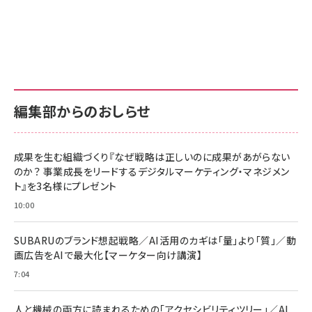
Amazon ビジネス・経済関連書籍 の売れ筋ランキン
Amazon 家電＆カメラ の売れ筋ランキング
Amazon パソコン・周辺機器 の売れ筋ランキング
グ
更新日時：2026/06/26 19:00
更新日時：2026/06/26 19:00
更新日時：2026/06/26 19:00
anan(アンアン)2026/07/01号 No.2501[魅せる
KIOXIA(キオクシア) 旧東芝メモリ microSD
KIOXIA(キオクシア) 旧東芝メモリ microSD
カラダ2026／宮舘涼太]
128GB UHS-I Class10 (最大読出速度
128GB UHS-I Class10 (最大読出速度
100MB/s) Nintendo Switch動作確認済 国内
100MB/s) Nintendo Switch動作確認済 国内
￥880
サポート正規品 メーカー保証5年 KLMEA128G
サポート正規品 メーカー保証5年 KLMEA128G
￥2,680
￥2,680
編集部からのおしらせ
anan(アンアン)2026/06/24号 No.2500増刊
スペシャルエディション[王道エンタメの矜持／
NIMASO ガラスフィルム iPhone 17 用 保護フィ
Amazon eギフトカード - Amazonロゴ - クラ
BTS]
ルム 強化ガラス 耐衝撃 高透過率 指紋防止 貼りや
シック
すい ガイド枠付き いPhone17 (6.3インチ) 対応
成果を生む組織づくり『なぜ戦略は正しいのに成果があがらない
￥1,100
￥5,000
2枚セット DSP25F1698
のか？ 事業成長をリードするデジタルマーケティング・マネジメン
￥1,599
ト』を3名様にプレゼント
anan(アンアン)2026/07/08号 No.2502[2026
Anker PowerLine III Flow USB-C & USB-C
年後半、あなたの恋と運命／山田涼介]
【New】Amazon Fire TV Stick HD | 手軽にスト
ケーブル Anker絡まないケーブル 240W 結束バン
10:00
リーミングをはじめよう | ストリーミングメディアプ
ド付き USB PD対応 シリコン素材採用 iPhone
￥880
レイヤー
17 / 16 / 15 / Galaxy iPad Pro MacBook
￥1,890
Pro/Air 各種対応 (1.8m ミッドナイトブラック)
SUBARUのブランド想起戦略／AI活用のカギは「量」より「質」／動
￥6,980
画広告をAIで最大化【マーケター向け講演】
ママ投資家が育休中に１億貯めた株式投資
アサヒ飲料 モンスター エナジー 355ml×24本
￥1,870
7:04
Anker Soundcore P31i (Bluetooth 6.1) 【完
￥4,192
全ワイヤレスイヤホン/アクティブノイズキャンセリ
ング/マルチポイント接続 / 最大50時間再生 / PSE
人と機械の両方に読まれるための「アクセシビリティツリー」／AI
組織の成果を最大化する ルールのデザイン
技術基準適合】ブラック