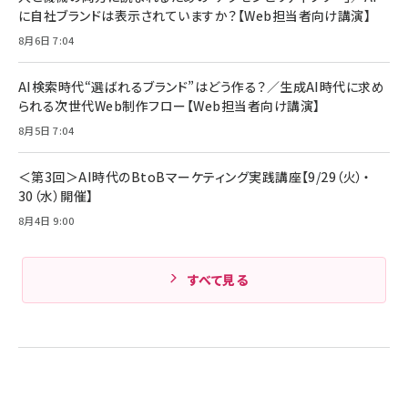
￥5,990
サッポロ 生ビール 黒ラベル 350ml 缶 24本 ビー
に自社ブランドは表示されていますか？【Web担当者向け講演】
￥1,980
ル ケース買い【6/30応募〆切! 黒ラベルビヤセラー
8月6日 7:04
キャンペーン】
Anker PowerLine III Flow USB-C & USB-C
ケーブル Anker絡まないケーブル 240W 結束バン
￥4,857
ド付き USB PD対応 シリコン素材採用 iPhone
AI検索時代“選ばれるブランド”はどう作る？／生成AI時代に求め
Amazonランキングをもっと見る
17 / 16 / 15 / Galaxy iPad Pro MacBook
￥1,890
られる次世代Web制作フロー【Web担当者向け講演】
Pro/Air 各種対応 (1.8m ミッドナイトブラック)
Amazonランキングをもっと見る
8月5日 7:04
Amazonランキングをもっと見る
＜第3回＞AI時代のBtoBマーケティング実践講座【9/29（火）・
30（水）開催】
8月4日 9:00
すべて見る