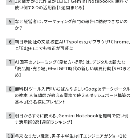
1週間かかった作業が1日に！ Gemini Notebookを無料で
使い倒す8つの活用術【1週間まとめ】
なぜ経営者は、マーケティング部門の報告に納得できないの
か？
朝日新聞社の文章校正AI「Typoless」がブラウザ「Chrome」
と「Edge」上でも校正が可能に
AI回答のフレーミング（見せ方・提示）は、デジタルの新たな
「商品棚・売り場」――ChatGPT時代の新しい購買行動【SEOまと
め】
無料BIツール入門『いちばんやさしいGoogleデータポータル
の教本 人気講師が教える業務で使えるダッシュボード構築の
基本』を3名様にプレゼント
明日からすぐに使える、Gemini Notebookを無料で使い倒
す活用術8選【週間ランキング】
将来なりたい職業、男子中学生はITエンジニアが5位→1位