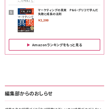
マーケティングの真実 P&G・グリコで学んだ
失敗と成長の法則
￥2,200
Amazonランキングをもっと見る
Amazon ビジネス・経済関連書籍 の売れ筋ランキン
Amazon 家電＆カメラ の売れ筋ランキング
Amazon パソコン・周辺機器 の売れ筋ランキング
グ
更新日時：2026/06/26 19:00
更新日時：2026/06/26 19:00
更新日時：2026/06/26 19:00
anan(アンアン)2026/07/01号 No.2501[魅せる
KIOXIA(キオクシア) 旧東芝メモリ microSD
KIOXIA(キオクシア) 旧東芝メモリ microSD
カラダ2026／宮舘涼太]
128GB UHS-I Class10 (最大読出速度
128GB UHS-I Class10 (最大読出速度
100MB/s) Nintendo Switch動作確認済 国内
100MB/s) Nintendo Switch動作確認済 国内
￥880
サポート正規品 メーカー保証5年 KLMEA128G
サポート正規品 メーカー保証5年 KLMEA128G
￥2,680
￥2,680
編集部からのおしらせ
anan(アンアン)2026/06/24号 No.2500増刊
スペシャルエディション[王道エンタメの矜持／
NIMASO ガラスフィルム iPhone 17 用 保護フィ
Amazon eギフトカード - Amazonロゴ - クラ
BTS]
ルム 強化ガラス 耐衝撃 高透過率 指紋防止 貼りや
シック
すい ガイド枠付き いPhone17 (6.3インチ) 対応