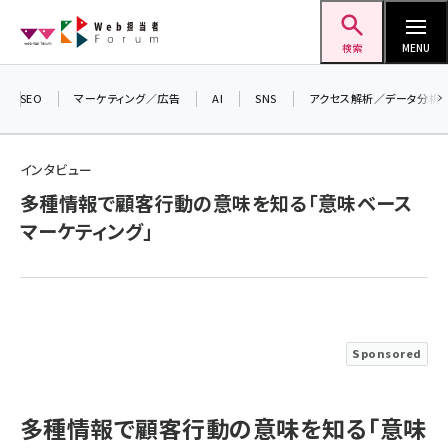
メ
Web担当者Forum
イ
検索
MENU
ン
コ
SEO
マーケティング／広告
AI
SNS
アクセス解析／データ分析
＼ 
ン
生成
テ
インタビュー
るセ
ン
多種情報で顧客行動の意味を知る「意味ベース
20
ツ
seo (3526)
マーケティング」
▼
に
ai (2807)
移
動
youtube (2434)
note (2312)
Sponsored
セミナー (2307)
z世代 (1622)
多種情報で顧客行動の意味を知る「意味
meo (1275)