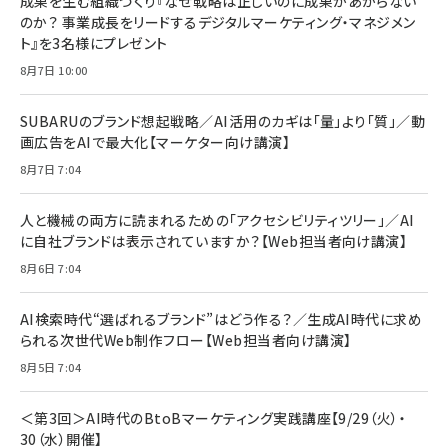
成果を生む組織づくり『なぜ戦略は正しいのに成果があがらない
￥1,100
￥5,000
2枚セット DSP25F1698
のか？ 事業成長をリードするデジタルマーケティング・マネジメン
￥1,599
ト』を3名様にプレゼント
anan(アンアン)2026/07/08号 No.2502[2026
Anker PowerLine III Flow USB-C & USB-C
年後半、あなたの恋と運命／山田涼介]
【New】Amazon Fire TV Stick HD | 手軽にスト
ケーブル Anker絡まないケーブル 240W 結束バン
8月7日 10:00
リーミングをはじめよう | ストリーミングメディアプ
ド付き USB PD対応 シリコン素材採用 iPhone
￥880
レイヤー
17 / 16 / 15 / Galaxy iPad Pro MacBook
￥1,890
Pro/Air 各種対応 (1.8m ミッドナイトブラック)
SUBARUのブランド想起戦略／AI活用のカギは「量」より「質」／動
￥6,980
画広告をAIで最大化【マーケター向け講演】
ママ投資家が育休中に１億貯めた株式投資
アサヒ飲料 モンスター エナジー 355ml×24本
￥1,870
8月7日 7:04
Anker Soundcore P31i (Bluetooth 6.1) 【完
￥4,192
全ワイヤレスイヤホン/アクティブノイズキャンセリ
ング/マルチポイント接続 / 最大50時間再生 / PSE
人と機械の両方に読まれるための「アクセシビリティツリー」／AI
組織の成果を最大化する ルールのデザイン
技術基準適合】ブラック
￥5,990
サッポロ 生ビール 黒ラベル 350ml 缶 24本 ビー
に自社ブランドは表示されていますか？【Web担当者向け講演】
￥1,980
ル ケース買い【6/30応募〆切! 黒ラベルビヤセラー
8月6日 7:04
キャンペーン】
Anker PowerLine III Flow USB-C & USB-C
ケーブル Anker絡まないケーブル 240W 結束バン
￥4,857
ド付き USB PD対応 シリコン素材採用 iPhone
AI検索時代“選ばれるブランド”はどう作る？／生成AI時代に求め
Amazonランキングをもっと見る
17 / 16 / 15 / Galaxy iPad Pro MacBook
￥1,890
られる次世代Web制作フロー【Web担当者向け講演】
Pro/Air 各種対応 (1.8m ミッドナイトブラック)
Amazonランキングをもっと見る
8月5日 7:04
Amazonランキングをもっと見る
＜第3回＞AI時代のBtoBマーケティング実践講座【9/29（火）・
30（水）開催】