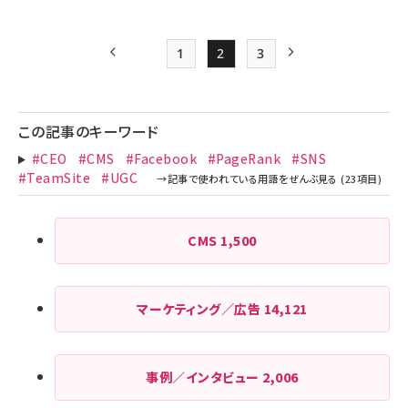
1
2
3
前ページ
Page
Page
Page
次ページ
ペー
ジ
この記事のキーワード
送
#CEO
#CMS
#Facebook
#PageRank
#SNS
り
#TeamSite
#UGC
CMS
1,500
マーケティング／広告
14,121
事例／インタビュー
2,006