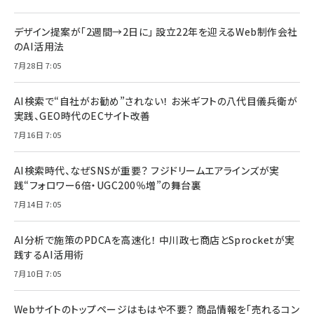
デザイン提案が「2週間→2日に」 設立22年を迎えるWeb制作会社
のAI活用法
7月28日 7:05
AI検索で“自社がお勧め”されない！ お米ギフトの八代目儀兵衛が
実践、GEO時代のECサイト改善
7月16日 7:05
AI検索時代、なぜSNSが重要？ フジドリームエアラインズが実
践“フォロワー6倍・UGC200％増”の舞台裏
7月14日 7:05
AI分析で施策のPDCAを高速化！ 中川政七商店とSprocketが実
践するAI活用術
7月10日 7:05
Webサイトのトップページはもはや不要？ 商品情報を「売れるコン