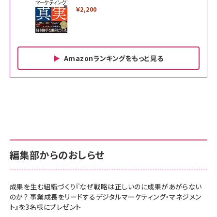
￥2,200
Amazonランキングをもっと見る
Amazon ビジネス・経済関連書籍 の売れ筋ランキン
Amazon 家電＆カメラ の売れ筋ランキング
Amazon パソコン・周辺機器 の売れ筋ランキング
グ
更新日時：2026/06/26 19:00
更新日時：2026/06/26 19:00
更新日時：2026/06/26 19:00
anan(アンアン)2026/07/01号 No.2501[魅せる
KIOXIA(キオクシア) 旧東芝メモリ microSD
KIOXIA(キオクシア) 旧東芝メモリ microSD
カラダ2026／宮舘涼太]
128GB UHS-I Class10 (最大読出速度
128GB UHS-I Class10 (最大読出速度
100MB/s) Nintendo Switch動作確認済 国内
100MB/s) Nintendo Switch動作確認済 国内
￥880
サポート正規品 メーカー保証5年 KLMEA128G
サポート正規品 メーカー保証5年 KLMEA128G
￥2,680
￥2,680
編集部からのおしらせ
anan(アンアン)2026/06/24号 No.2500増刊
スペシャルエディション[王道エンタメの矜持／
NIMASO ガラスフィルム iPhone 17 用 保護フィ
Amazon eギフトカード - Amazonロゴ - クラ
BTS]
ルム 強化ガラス 耐衝撃 高透過率 指紋防止 貼りや
シック
すい ガイド枠付き いPhone17 (6.3インチ) 対応
成果を生む組織づくり『なぜ戦略は正しいのに成果があがらない
￥1,100
￥5,000
2枚セット DSP25F1698
のか？ 事業成長をリードするデジタルマーケティング・マネジメン
￥1,599
ト』を3名様にプレゼント
anan(アンアン)2026/07/08号 No.2502[2026
Anker PowerLine III Flow USB-C & USB-C