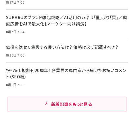
8月7日 7:05
SUBARUのブランド想起戦略／AI活用のカギは「量」より「質」／動
画広告をAIで最大化【マーケター向け講演】
8月7日 7:04
価格を伏せて集客する良い方法は？ 価格は必ず記載すべき？
8月6日 7:05
祝・Web担創刊20周年！ 各業界の専門家から届いたお祝いコメン
ト（SEO編）
8月6日 7:05
新着記事をもっと見る