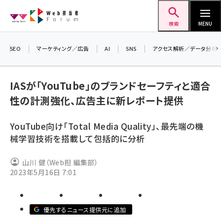
メ
Web担当者Forum
イ
検索
MENU
ン
コ
SEO
マーケティング／広告
AI
SNS
アクセス解析／データ分析
＼ 
ン
生成
テ
IASが「YouTube」のブランドセーフティと適合
るセ
ン
性の計測強化、広告主に新レポート提供
202
ツ
seo (3536)
▼申
に
YouTube向け「Total Media Quality」、最先端の機
ai (2818)
移
械学習技術を搭載して包括的に分析
動
youtube (2444)
山川 健（Web担 編集部）
note (2320)
2023年5月16日 7:01
セミナー (2313)
z世代 (1629)
優先するニュース提供元に追加
meo (1279)