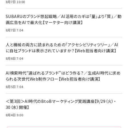
年後半、あなたの恋と運命／山田涼介]
【New】Amazon Fire TV Stick HD | 手軽にスト
ケーブル Anker絡まないケーブル 240W 結束バン
8月7日 10:00
リーミングをはじめよう | ストリーミングメディアプ
ド付き USB PD対応 シリコン素材採用 iPhone
￥880
レイヤー
17 / 16 / 15 / Galaxy iPad Pro MacBook
￥1,890
Pro/Air 各種対応 (1.8m ミッドナイトブラック)
SUBARUのブランド想起戦略／AI活用のカギは「量」より「質」／動
￥6,980
画広告をAIで最大化【マーケター向け講演】
ママ投資家が育休中に１億貯めた株式投資
アサヒ飲料 モンスター エナジー 355ml×24本
￥1,870
8月7日 7:04
Anker Soundcore P31i (Bluetooth 6.1) 【完
￥4,192
全ワイヤレスイヤホン/アクティブノイズキャンセリ
ング/マルチポイント接続 / 最大50時間再生 / PSE
人と機械の両方に読まれるための「アクセシビリティツリー」／AI
組織の成果を最大化する ルールのデザイン
技術基準適合】ブラック
￥5,990
サッポロ 生ビール 黒ラベル 350ml 缶 24本 ビー
に自社ブランドは表示されていますか？【Web担当者向け講演】
￥1,980
ル ケース買い【6/30応募〆切! 黒ラベルビヤセラー
8月6日 7:04
キャンペーン】
Anker PowerLine III Flow USB-C & USB-C
ケーブル Anker絡まないケーブル 240W 結束バン
￥4,857
ド付き USB PD対応 シリコン素材採用 iPhone
AI検索時代“選ばれるブランド”はどう作る？／生成AI時代に求め
Amazonランキングをもっと見る
17 / 16 / 15 / Galaxy iPad Pro MacBook
￥1,890
られる次世代Web制作フロー【Web担当者向け講演】
Pro/Air 各種対応 (1.8m ミッドナイトブラック)
Amazonランキングをもっと見る
8月5日 7:04
Amazonランキングをもっと見る
＜第3回＞AI時代のBtoBマーケティング実践講座【9/29（火）・
30（水）開催】
8月4日 9:00