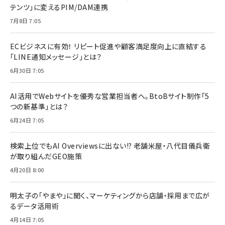
テンツ」に変えるPIM/DAM連携
7月8日 7:05
ECビジネスに有効！ リピート促進や顧客満足度向上に直結する
「LINE通知メッセージ」とは？
6月30日 7:05
AI活用でWebサイトを優秀な営業担当者へ。BtoBサイト制作「5
つの新基準」とは？
6月24日 7:05
検索上位でもAI Overviewsに出ない!? 老舗米屋・八代目儀兵衛
が取り組んだGEO施策
4月20日 8:00
明太子の「やまや」に聞く、マーケティングから店舗・採用まで広が
るデータ活用術
4月14日 7:05