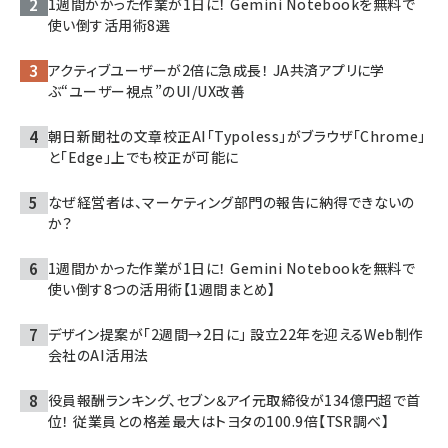
1週間かかった作業が1日に！ Gemini Notebookを無料で
使い倒す活用術8選
アクティブユーザーが2倍に急成長！ JA共済アプリに学
ぶ“ユーザー視点”のUI/UX改善
朝日新聞社の文章校正AI「Typoless」がブラウザ「Chrome」
と「Edge」上でも校正が可能に
なぜ経営者は、マーケティング部門の報告に納得できないの
か？
1週間かかった作業が1日に！ Gemini Notebookを無料で
使い倒す8つの活用術【1週間まとめ】
デザイン提案が「2週間→2日に」 設立22年を迎えるWeb制作
会社のAI活用法
役員報酬ランキング、セブン＆アイ元取締役が134億円超で首
位！ 従業員との格差最大はトヨタの100.9倍【TSR調べ】