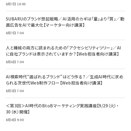
年後半、あなたの恋と運命／山田涼介]
【New】Amazon Fire TV Stick HD | 手軽にスト
ケーブル Anker絡まないケーブル 240W 結束バン
8月7日 10:00
リーミングをはじめよう | ストリーミングメディアプ
ド付き USB PD対応 シリコン素材採用 iPhone
￥880
レイヤー
17 / 16 / 15 / Galaxy iPad Pro MacBook
￥1,890
Pro/Air 各種対応 (1.8m ミッドナイトブラック)
SUBARUのブランド想起戦略／AI活用のカギは「量」より「質」／動
￥6,980
画広告をAIで最大化【マーケター向け講演】
ママ投資家が育休中に１億貯めた株式投資
アサヒ飲料 モンスター エナジー 355ml×24本
￥1,870
8月7日 7:04
Anker Soundcore P31i (Bluetooth 6.1) 【完
￥4,192
全ワイヤレスイヤホン/アクティブノイズキャンセリ
ング/マルチポイント接続 / 最大50時間再生 / PSE
人と機械の両方に読まれるための「アクセシビリティツリー」／AI
組織の成果を最大化する ルールのデザイン
技術基準適合】ブラック
￥5,990
サッポロ 生ビール 黒ラベル 350ml 缶 24本 ビー
に自社ブランドは表示されていますか？【Web担当者向け講演】
￥1,980
ル ケース買い【6/30応募〆切! 黒ラベルビヤセラー
8月6日 7:04
キャンペーン】
Anker PowerLine III Flow USB-C & USB-C
ケーブル Anker絡まないケーブル 240W 結束バン
￥4,857
ド付き USB PD対応 シリコン素材採用 iPhone
AI検索時代“選ばれるブランド”はどう作る？／生成AI時代に求め
Amazonランキングをもっと見る
17 / 16 / 15 / Galaxy iPad Pro MacBook
￥1,890
られる次世代Web制作フロー【Web担当者向け講演】
Pro/Air 各種対応 (1.8m ミッドナイトブラック)
Amazonランキングをもっと見る
8月5日 7:04
Amazonランキングをもっと見る
＜第3回＞AI時代のBtoBマーケティング実践講座【9/29（火）・
30（水）開催】
8月4日 9:00