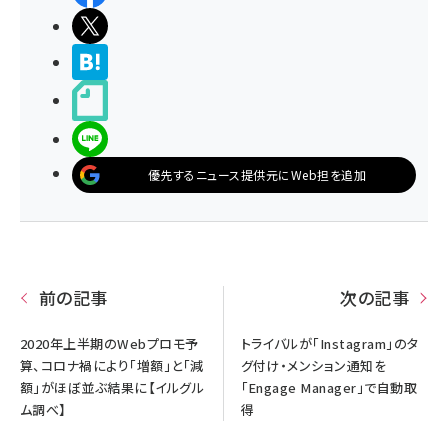
ポストする
>ブクマする
noteで書く
LINEで送る
優先するニュース提供元にWeb担を追加
前の記事
次の記事
2020年上半期のWebプロモ予
トライバルが「Instagram」のタ
算、コロナ禍により「増額」と「減
グ付け・メンション通知を
額」がほぼ並ぶ結果に【イルグル
「Engage Manager」で自動取
ム調べ】
得