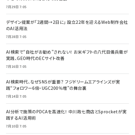
7月29日 7:05
デザイン提案が「2週間→2日に」 設立22年を迎えるWeb制作会社
のAI活用法
7月28日 7:05
AI検索で“自社がお勧め”されない！ お米ギフトの八代目儀兵衛が
実践、GEO時代のECサイト改善
7月16日 7:05
AI検索時代、なぜSNSが重要？ フジドリームエアラインズが実
践“フォロワー6倍・UGC200％増”の舞台裏
7月14日 7:05
AI分析で施策のPDCAを高速化！ 中川政七商店とSprocketが実
践するAI活用術
7月10日 7:05