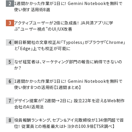
1週間かかった作業が1日に！ Gemini Notebookを無料で
使い倒す活用術8選
アクティブユーザーが2倍に急成長！ JA共済アプリに学
ぶ“ユーザー視点”のUI/UX改善
朝日新聞社の文章校正AI「Typoless」がブラウザ「Chrome」
と「Edge」上でも校正が可能に
なぜ経営者は、マーケティング部門の報告に納得できないの
か？
1週間かかった作業が1日に！ Gemini Notebookを無料で
使い倒す8つの活用術【1週間まとめ】
デザイン提案が「2週間→2日に」 設立22年を迎えるWeb制作
会社のAI活用法
役員報酬ランキング、セブン＆アイ元取締役が134億円超で首
位！ 従業員との格差最大はトヨタの100.9倍【TSR調べ】