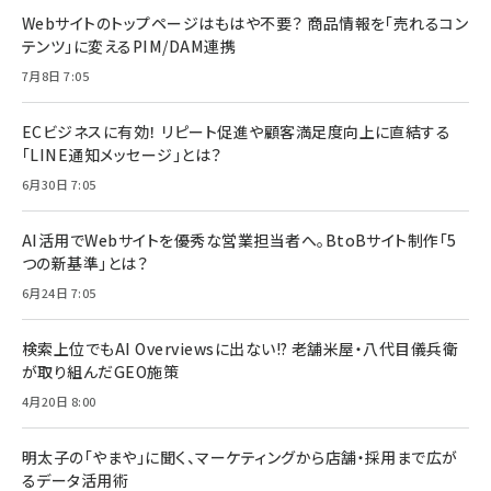
Webサイトのトップページはもはや不要？ 商品情報を「売れるコン
テンツ」に変えるPIM/DAM連携
7月8日 7:05
ECビジネスに有効！ リピート促進や顧客満足度向上に直結する
「LINE通知メッセージ」とは？
6月30日 7:05
AI活用でWebサイトを優秀な営業担当者へ。BtoBサイト制作「5
つの新基準」とは？
6月24日 7:05
検索上位でもAI Overviewsに出ない!? 老舗米屋・八代目儀兵衛
が取り組んだGEO施策
4月20日 8:00
明太子の「やまや」に聞く、マーケティングから店舗・採用まで広が
るデータ活用術