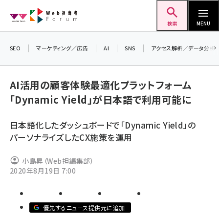
メ
Web担当者Forum
イ
検索
MENU
ン
コ
SEO
マーケティング／広告
AI
SNS
アクセス解析／データ分析
＼ 
ン
生成
テ
るセミ
AI活用の顧客体験最適化プラットフォーム
ン
202
「Dynamic Yield」が日本語で利用可能に
ツ
seo (3532)
▼申
に
日本語化したダッシュボードで「Dynamic Yield」の
ai (2814)
移
パーソナライズしたCX施策を運用
動
youtube (2441)
小島昇（Web担編集部）
note (2317)
2020年8月19日 7:00
セミナー (2310)
z世代 (1623)
優先するニュース提供元に追加
meo (1277)