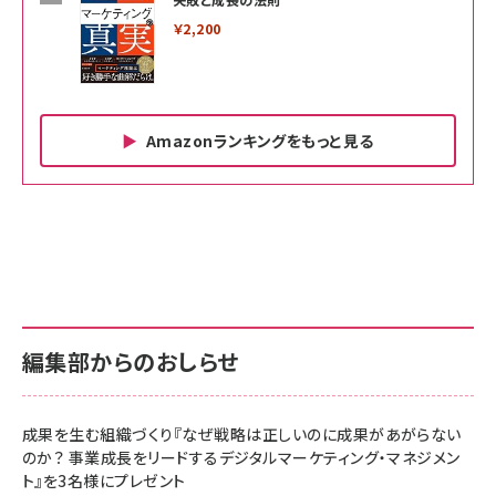
￥2,200
Amazonランキングをもっと見る
Amazon ビジネス・経済関連書籍 の売れ筋ランキン
Amazon 家電＆カメラ の売れ筋ランキング
Amazon パソコン・周辺機器 の売れ筋ランキング
グ
更新日時：2026/06/26 19:00
更新日時：2026/06/26 19:00
更新日時：2026/06/26 19:00
anan(アンアン)2026/07/01号 No.2501[魅せる
KIOXIA(キオクシア) 旧東芝メモリ microSD
KIOXIA(キオクシア) 旧東芝メモリ microSD
カラダ2026／宮舘涼太]
128GB UHS-I Class10 (最大読出速度
128GB UHS-I Class10 (最大読出速度
100MB/s) Nintendo Switch動作確認済 国内
100MB/s) Nintendo Switch動作確認済 国内
￥880
サポート正規品 メーカー保証5年 KLMEA128G
サポート正規品 メーカー保証5年 KLMEA128G
￥2,680
￥2,680
編集部からのおしらせ
anan(アンアン)2026/06/24号 No.2500増刊
スペシャルエディション[王道エンタメの矜持／
NIMASO ガラスフィルム iPhone 17 用 保護フィ
Amazon eギフトカード - Amazonロゴ - クラ
BTS]
ルム 強化ガラス 耐衝撃 高透過率 指紋防止 貼りや
シック
すい ガイド枠付き いPhone17 (6.3インチ) 対応
成果を生む組織づくり『なぜ戦略は正しいのに成果があがらない
￥1,100
￥5,000
2枚セット DSP25F1698
のか？ 事業成長をリードするデジタルマーケティング・マネジメン
￥1,599
ト』を3名様にプレゼント
anan(アンアン)2026/07/08号 No.2502[2026
Anker PowerLine III Flow USB-C & USB-C