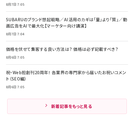
8月7日 7:05
SUBARUのブランド想起戦略／AI活用のカギは「量」より「質」／動
画広告をAIで最大化【マーケター向け講演】
8月7日 7:04
価格を伏せて集客する良い方法は？ 価格は必ず記載すべき？
8月6日 7:05
祝・Web担創刊20周年！ 各業界の専門家から届いたお祝いコメン
ト（SEO編）
8月6日 7:05
新着記事をもっと見る