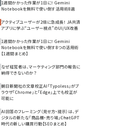
1週間かかった作業が1日に！ Gemini
Notebookを無料で使い倒す活用術8選
アクティブユーザーが2倍に急成長！ JA共済
アプリに学ぶ“ユーザー視点”のUI/UX改善
1週間かかった作業が1日に！ Gemini
Notebookを無料で使い倒す8つの活用術
【1週間まとめ】
なぜ経営者は、マーケティング部門の報告に
納得できないのか？
朝日新聞社の文章校正AI「Typoless」がブ
ラウザ「Chrome」と「Edge」上でも校正が
可能に
AI回答のフレーミング（見せ方・提示）は、デ
ジタルの新たな「商品棚・売り場」――ChatGPT
時代の新しい購買行動【SEOまとめ】