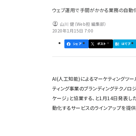
ず
ウェブ運用で手間がかかる業務の自動
山川 健（Web担 編集部）
2020年1月15日 7:00
シェア
ポスト
はてブ
AI(人工知能)によるマーケティングツー
ティング事業のブランディングテクノロ
ケージ」と協業する、と1月14日発表し
動化するサービスのラインアップを提供