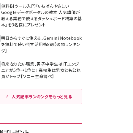
無料BIツール入門『いちばんやさしい
Googleデータポータルの教本 人気講師が
教える業務で使えるダッシュボード構築の基
本』を3名様にプレゼント
明日からすぐに使える、Gemini Notebook
を無料で使い倒す活用術8選【週間ランキン
グ】
将来なりたい職業、男子中学生はITエンジ
ニアが5位→1位に！ 高校生は男女とも公務
員がトップ【ソニー生命調べ】
人気記事ランキングをもっと見る
者プレゼント