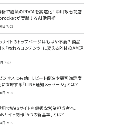
I分析で施策のPDCAを高速化！ 中川政七商店
procketが実践するAI活用術
0日 7:05
ebサイトのトップページはもはや不要？ 商品
を「売れるコンテンツ」に変えるPIM/DAM連
日 7:05
Cビジネスに有効！ リピート促進や顧客満足度
上に直結する「LINE通知メッセージ」とは？
0日 7:05
I活用でWebサイトを優秀な営業担当者へ。
oBサイト制作「5つの新基準」とは？
4日 7:05