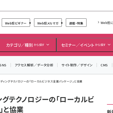
Forum
Web担
Web担ビギナー
Web担メルマガ
連載・特集
カテゴリ／種別
セミナー／イベント
から探す
から探す
SNS
アクセス解析／データ分析
サイト制作／デザイン
CMS
ンディングテクノロジーの「ローカルビジネス支援パッケージ」と協業
ングテクノロジーの「ローカルビ
」と協業
新