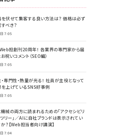
z世代 (1622)
格を伏せて集客する良い方法は？ 価格は必ず
meo (1275)
載すべき？
llmo (1163)
日 7:05
・Web担創刊20周年！ 各業界の専門家から届
お祝いコメント（SEO編）
日 7:05
性・専門性・熱量が光る！ 社員が主役となって
果を上げているSNS好事例
日 7:05
と機械の両方に読まれるための「アクセシビリ
ィツリー」／AIに自社ブランドは表示されてい
すか？【Web担当者向け講演】
日 7:04