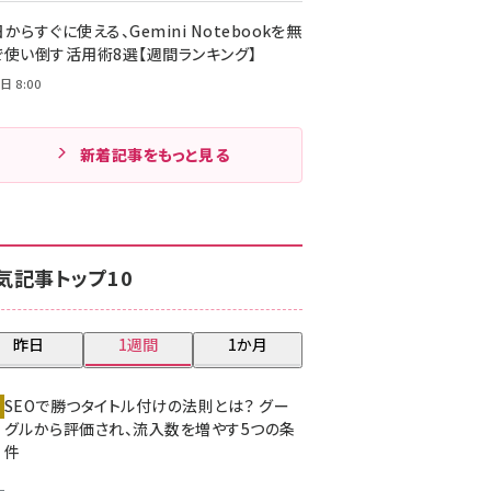
からすぐに使える、Gemini Notebookを無
で使い倒す活用術8選【週間ランキング】
日 8:00
新着記事をもっと見る
気記事トップ10
昨日
1週間
1か月
SEOで勝つタイトル付けの法則とは？ グー
グルから評価され、流入数を増やす5つの条
件