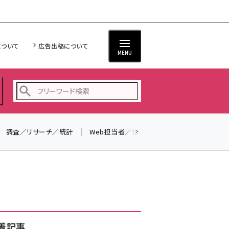
について
広告出稿について
MENU
調査／リサーチ／統計
Web担当者／仕事
法律／標準規格
seo (3524)
ai (2804)
youtube (2431)
note (2312)
セミナー (2306)
着記事