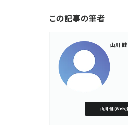
この記事の筆者
山川 健
山川 健（Web