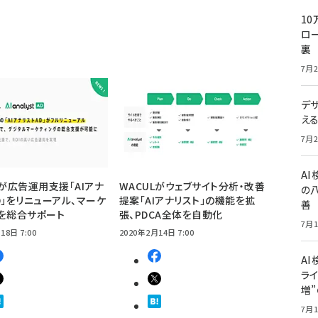
10
ロー
裏
7月2
デ
え
7月2
A
Lが広告運用支援「AIアナ
WACULがウェブサイト分析・改善
の
D」をリニューアル、マーケ
提案「AIアナリスト」の機能を拡
善
を総合サポート
張、PDCA全体を自動化
7月1
18日 7:00
2020年2月14日 7:00
AI
ライ
増
7月1