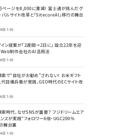
万ページを8,000に激減！ 富士通が挑んだグ
バルサイト改革と「SitecoreAI」移行の舞台
9日 7:05
ザイン提案が「2週間→2日に」 設立22年を迎
るWeb制作会社のAI活用法
8日 7:05
I検索で“自社がお勧め”されない！ お米ギフト
八代目儀兵衛が実践、GEO時代のECサイト改
6日 7:05
検索時代、なぜSNSが重要？ フジドリームエア
ンズが実践“フォロワー6倍・UGC200％
”の舞台裏
4日 7:05