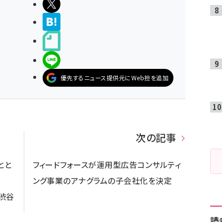
ポストする
>ブクマする
noteで書く
LINEで送る
優先するニュース提供元にWeb担を追加
次の記事
とと
フィードフォースが運用型広告コンサルティ
ング事業のアナグラムの子会社化を決定
＠渋谷
読