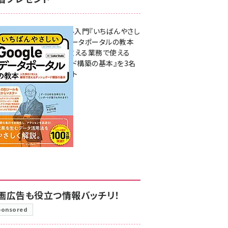
無料BIツール入門『いちばんやさし
いGoogleデータポータルの教本
人気講師が教える業務で使える
ダッシュボード構築の基本』を3名
様にプレゼント
7月31日 10:00
画広告も役立つ情報バッチリ！
ponsored