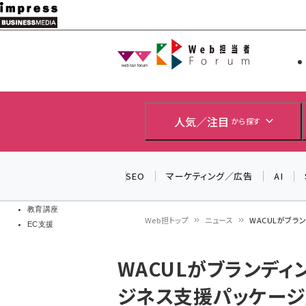
メ
イ
Web担当者
Web担当者
ン
EC担当者
コ
製品導入
ン
企業IT
ソフト開発
テ
人気／注目
から探す
IoT・AI
ン
DCクラウド
研究・調査
ツ
SEO
マーケティング／広告
AI
エネルギー
に
ドローン
移
教育講座
Web担トップ
ニュース
WACULがブラ
EC支援
動
パ
WACULがブランディ
ン
ジネス支援パッケージ
く