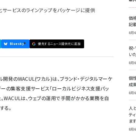
化サービスのラインアップをパッケージに提供
価
記
8月6
Bluesky
優先するニュース提供元に追加
祝
いた
8月6
ル開発のWACUL(ワカル)は、ブランド・デジタルマーケ
個
成
ジーの集客支援サービス「ローカルビジネス支援パッ
8月6
た。WACULは、ウェブの運用で手間がかかる業務を自
する。
人
テ
ま
8月6