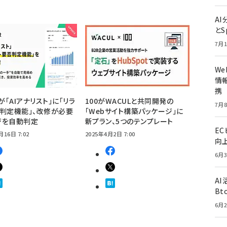
A
とS
7月1
W
情報
携
が「AIアナリスト」に「リラ
100がWACULと共同開発の
7月8
判定機能」、改修が必要
「Webサイト構築パッケージ」に
ジを自動判定
新プラン、5つのテンプレート
E
月16日 7:02
2025年4月2日 7:00
向
6月3
A
Bt
6月2