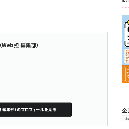
（Web担 編集部）
担 編集部）
のプロフィールを見る
企
S