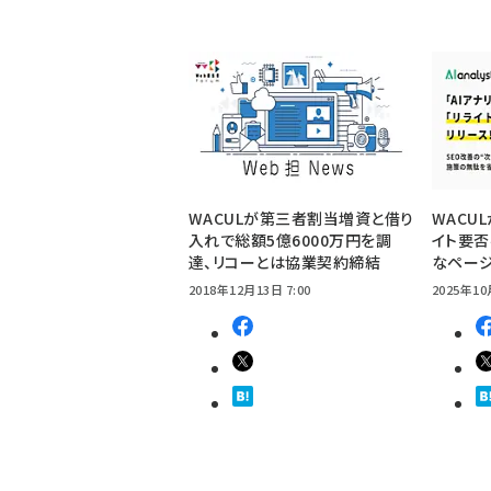
WACULが第三者割当増資と借り
WACUL
入れで総額5億6000万円を調
イト要否
達、リコーとは協業契約締結
なペー
2018年12月13日 7:00
2025年10