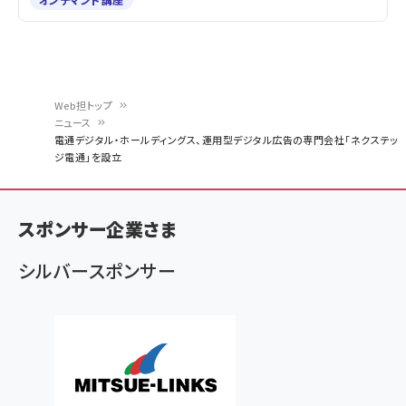
Web担トップ
ニュース
パ
電通デジタル・ホールディングス、運用型デジタル広告の専門会社「ネクステッ
ジ電通」を設立
ン
く
ず
スポンサー企業さま
シルバースポンサー