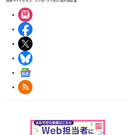
姉妹サイトもぜひ：
ネッ担
・
ネッ担お悩み相談室
メルマガ
Facebook
X(エックス)
BlueSky
Googleニュース
RSS