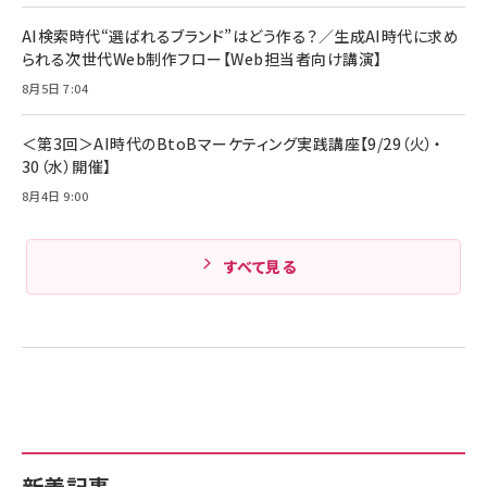
C ケーブル Anker絡まないケーブル 240W 結
￥4,857
束バンド付き USB PD対応 シリコン素材採用
AI検索時代“選ばれるブランド”はどう作る？／生成AI時代に求め
iPhone 17 / 16 / 15 / Galaxy iPad Pro
￥1,890
られる次世代Web制作フロー【Web担当者向け講演】
Amazonランキングをもっと見る
MacBook Pro/Air 各種対応 (1.8m ミッドナ
イトブラック)
8月5日 7:04
Amazonランキングをもっと見る
Amazonランキングをもっと見る
＜第3回＞AI時代のBtoBマーケティング実践講座【9/29（火）・
30（水）開催】
8月4日 9:00
すべて見る
新着記事