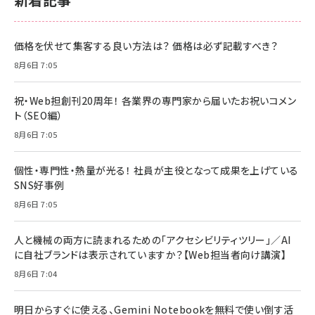
価格を伏せて集客する良い方法は？ 価格は必ず記載すべき？
8月6日 7:05
祝・Web担創刊20周年！ 各業界の専門家から届いたお祝いコメン
ト（SEO編）
8月6日 7:05
個性・専門性・熱量が光る！ 社員が主役となって成果を上げている
SNS好事例
8月6日 7:05
人と機械の両方に読まれるための「アクセシビリティツリー」／AI
に自社ブランドは表示されていますか？【Web担当者向け講演】
8月6日 7:04
明日からすぐに使える、Gemini Notebookを無料で使い倒す活