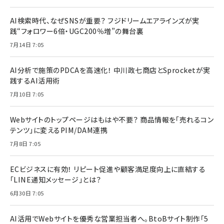
AI検索時代、なぜSNSが重要？ フジドリームエアラインズが実
践“フォロワー6倍・UGC200％増”の舞台裏
7月14日 7:05
AI分析で施策のPDCAを高速化！ 中川政七商店とSprocketが実
践するAI活用術
7月10日 7:05
Webサイトのトップページはもはや不要？ 商品情報を「売れるコン
テンツ」に変えるPIM/DAM連携
7月8日 7:05
ECビジネスに有効！ リピート促進や顧客満足度向上に直結する
「LINE通知メッセージ」とは？
6月30日 7:05
AI活用でWebサイトを優秀な営業担当者へ。BtoBサイト制作「5