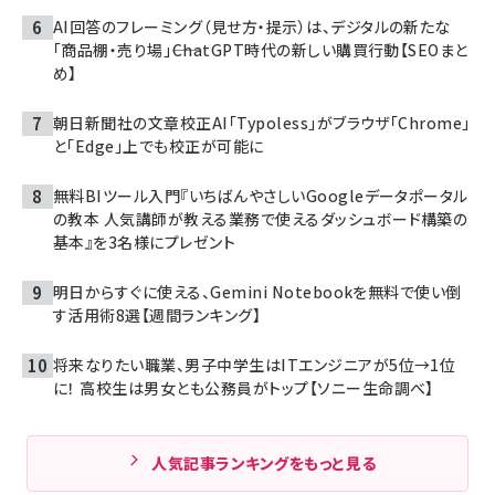
AI回答のフレーミング（見せ方・提示）は、デジタルの新たな
「商品棚・売り場」――ChatGPT時代の新しい購買行動【SEOまと
め】
朝日新聞社の文章校正AI「Typoless」がブラウザ「Chrome」
と「Edge」上でも校正が可能に
無料BIツール入門『いちばんやさしいGoogleデータポータル
の教本 人気講師が教える業務で使えるダッシュボード構築の
基本』を3名様にプレゼント
明日からすぐに使える、Gemini Notebookを無料で使い倒
す活用術8選【週間ランキング】
将来なりたい職業、男子中学生はITエンジニアが5位→1位
に！ 高校生は男女とも公務員がトップ【ソニー生命調べ】
人気記事ランキングをもっと見る