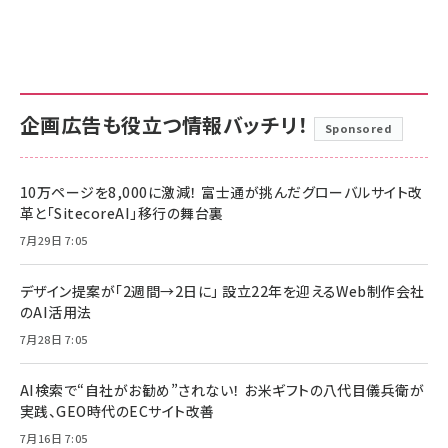
企画広告も役立つ情報バッチリ！
Sponsored
10万ページを8,000に激減！ 富士通が挑んだグローバルサイト改
革と「SitecoreAI」移行の舞台裏
7月29日 7:05
デザイン提案が「2週間→2日に」 設立22年を迎えるWeb制作会社
のAI活用法
7月28日 7:05
AI検索で“自社がお勧め”されない！ お米ギフトの八代目儀兵衛が
実践、GEO時代のECサイト改善
7月16日 7:05