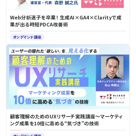
Web分析迷子を卒業！ 生成AI×GA4×Clarityで成
果が出る時短PDCA改善術
オンデマンド講座
顧客理解のためのUXリサーチ実践講座～マーケティ
ング成果を10倍に高める“気づき”の技術
オンデマンド講座