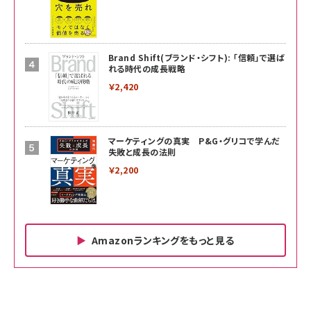
Brand Shift(ブランド・シフト): 「信頼」で選ば
れる時代の成長戦略
￥2,420
マーケティングの真実 P&G・グリコで学んだ
失敗と成長の法則
￥2,200
Amazonランキングをもっと見る
Amazon ビジネス・経済関連書籍 の売れ筋ランキン
Amazon 家電＆カメラ の売れ筋ランキング
Amazon パソコン・周辺機器 の売れ筋ランキング
グ
更新日時：2026/06/26 19:00
更新日時：2026/06/26 19:00
更新日時：2026/06/26 19:00