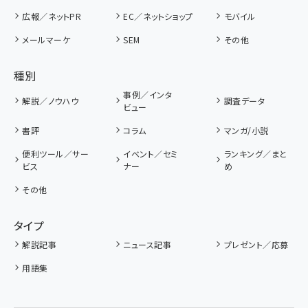
広報／ネットPR
EC／ネットショップ
モバイル
メールマーケ
SEM
その他
種別
事例／インタ
解説／ノウハウ
調査データ
ビュー
書評
コラム
マンガ/小説
便利ツール／サー
イベント／セミ
ランキング／まと
ビス
ナー
め
その他
タイプ
解説記事
ニュース記事
プレゼント／応募
用語集