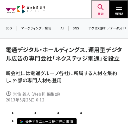
メ
Web担当者Forum
イ
検索
MENU
ン
コ
SEO
マーケティング／広告
AI
SNS
アクセス解析／データ分析
＼ 
ン
7月
テ
電通デジタル・ホールディングス、運用型デジタ
差し
ン
ル広告の専門会社「ネクステッジ電通」を設立
▼
ツ
seo (3523)
に
新会社には電通グループ各社に所属する人材を集約
ai (2804)
移
し、外部の専門人材も登用
動
youtube (2429)
岩佐 義人（Web担 編集部）
note (2312)
2013年5月25日 0:12
セミナー (2303)
z世代 (1622)
優先するニュース提供元に追加
meo (1275)