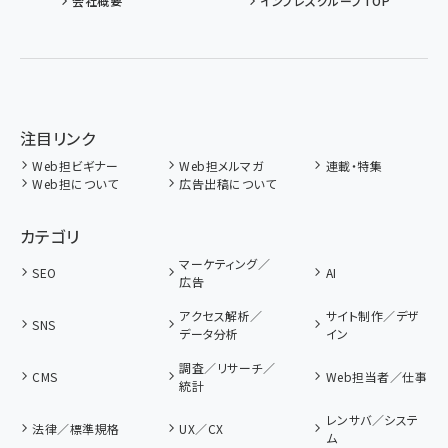
会社概要
インプレスグループTOP
注目リンク
Web担ビギナー
Web担メルマガ
連載・特集
Web担について
広告出稿について
カテゴリ
マーケティング／
SEO
AI
広告
アクセス解析／
サイト制作／デザ
SNS
データ分析
イン
調査／リサーチ／
CMS
Web担当者／仕事
統計
レンサバ／システ
法律／標準規格
UX／CX
ム