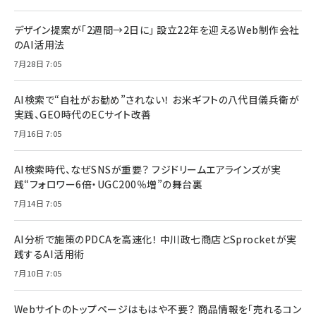
デザイン提案が「2週間→2日に」 設立22年を迎えるWeb制作会社
のAI活用法
7月28日 7:05
AI検索で“自社がお勧め”されない！ お米ギフトの八代目儀兵衛が
実践、GEO時代のECサイト改善
7月16日 7:05
AI検索時代、なぜSNSが重要？ フジドリームエアラインズが実
践“フォロワー6倍・UGC200％増”の舞台裏
7月14日 7:05
AI分析で施策のPDCAを高速化！ 中川政七商店とSprocketが実
践するAI活用術
7月10日 7:05
Webサイトのトップページはもはや不要？ 商品情報を「売れるコン