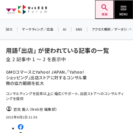
メ
Web担当者Forum
イ
検索
MENU
ン
＼ 8月27日開催、申し込み受付中！ ／
コ
SEO
マーケティング／広告
AI
SNS
アクセス解析／データ分析
生成AIをマーケティング等に活用するための
ン
考え方を学べるセミナーイベント「生成AI ×
テ
用語「出店」 が使われている記事の一覧
マーケティング フォーラム 2026」開催！
ン
▼申し込みはこちらから▼
全 2 記事中 1 ～ 2 を表示中
ツ
seo (3532)
に
GMOコマースとYahoo! JAPAN、「Yahoo!
ショッピング」出店ストアに対するコンサル業
ai (2814)
移
務の協力範囲を拡大
動
youtube (2441)
コンサルティングを従来以上に幅広くサポート、出店ストアへのコンサルティ
ングを提供
note (2317)
岩佐 義人（Web担 編集部）
セミナー (2310)
2013年8月1日 21:36
z世代 (1623)
meo (1277)