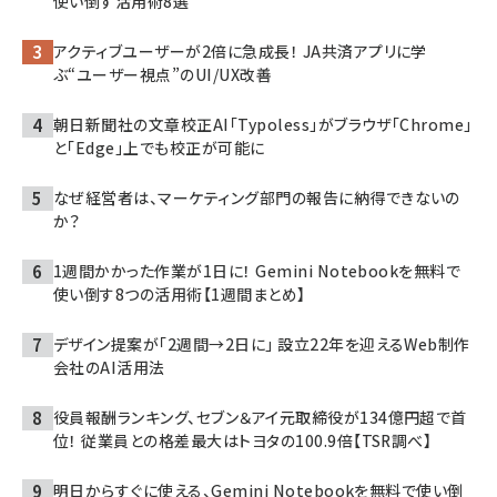
使い倒す活用術8選
アクティブユーザーが2倍に急成長！ JA共済アプリに学
ぶ“ユーザー視点”のUI/UX改善
朝日新聞社の文章校正AI「Typoless」がブラウザ「Chrome」
と「Edge」上でも校正が可能に
なぜ経営者は、マーケティング部門の報告に納得できないの
か？
1週間かかった作業が1日に！ Gemini Notebookを無料で
使い倒す8つの活用術【1週間まとめ】
デザイン提案が「2週間→2日に」 設立22年を迎えるWeb制作
会社のAI活用法
役員報酬ランキング、セブン＆アイ元取締役が134億円超で首
位！ 従業員との格差最大はトヨタの100.9倍【TSR調べ】
明日からすぐに使える、Gemini Notebookを無料で使い倒