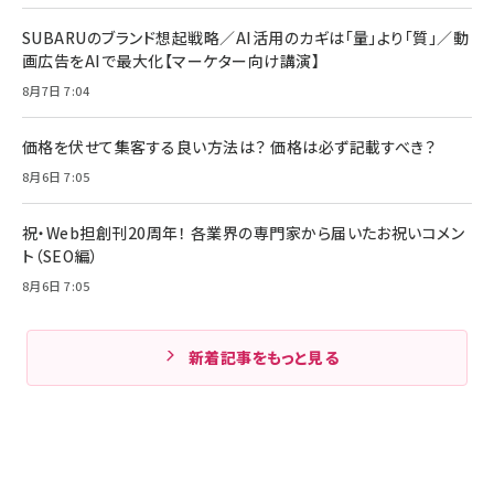
SUBARUのブランド想起戦略／AI活用のカギは「量」より「質」／動
画広告をAIで最大化【マーケター向け講演】
8月7日 7:04
価格を伏せて集客する良い方法は？ 価格は必ず記載すべき？
8月6日 7:05
祝・Web担創刊20周年！ 各業界の専門家から届いたお祝いコメン
ト（SEO編）
8月6日 7:05
新着記事をもっと見る