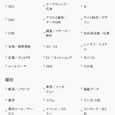
マーケティング／
SEO
AI
広告
アクセス解析／
サイト制作／デザ
SNS
データ分析
イン
調査／リサーチ／
CMS
Web担当者／仕事
統計
レンサバ／システ
法律／標準規格
UX／CX
ム
広報／ネットPR
EC／ネットショップ
モバイル
メールマーケ
SEM
その他
種別
事例／インタ
解説／ノウハウ
調査データ
ビュー
書評
コラム
マンガ/小説
便利ツール／サー
イベント／セミ
ランキング／まと
ビス
ナー
め