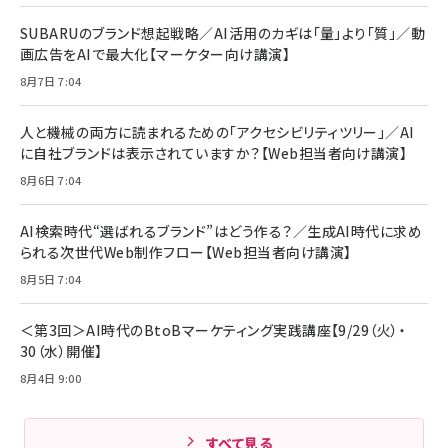
SUBARUのブランド想起戦略／AI活用のカギは「量」より「質」／動
画広告をAIで最大化【マーケター向け講演】
8月7日 7:04
人と機械の両方に読まれるための「アクセシビリティツリー」／AI
に自社ブランドは表示されていますか？【Web担当者向け講演】
8月6日 7:04
AI検索時代“選ばれるブランド”はどう作る？／生成AI時代に求め
られる次世代Web制作フロー【Web担当者向け講演】
8月5日 7:04
＜第3回＞AI時代のBtoBマーケティング実践講座【9/29（火）・
30（水）開催】
8月4日 9:00
すべて見る