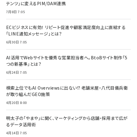
テンツ」に変えるPIM/DAM連携
7月8日 7:05
ECビジネスに有効！ リピート促進や顧客満足度向上に直結する
「LINE通知メッセージ」とは？
6月30日 7:05
AI活用でWebサイトを優秀な営業担当者へ。BtoBサイト制作「5
つの新基準」とは？
6月24日 7:05
検索上位でもAI Overviewsに出ない!? 老舗米屋・八代目儀兵衛
が取り組んだGEO施策
4月20日 8:00
明太子の「やまや」に聞く、マーケティングから店舗・採用まで広が
るデータ活用術
4月14日 7:05