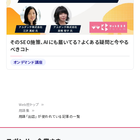
そのSEO施策、AIにも届いてる？よくある疑問と今やる
べきコト
オンデマンド講座
Web担トップ
用語集
パ
用語「出店」 が使われている記事の一覧
ン
く