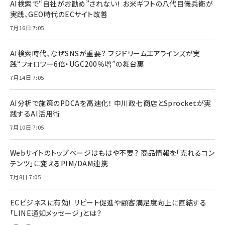
AI検索で“自社がお勧め”されない！ お米ギフトの八代目儀兵衛が
実践、GEO時代のECサイト改善
7月16日 7:05
AI検索時代、なぜSNSが重要？ フジドリームエアラインズが実
践“フォロワー6倍・UGC200％増”の舞台裏
7月14日 7:05
AI分析で施策のPDCAを高速化！ 中川政七商店とSprocketが実
践するAI活用術
7月10日 7:05
Webサイトのトップページはもはや不要？ 商品情報を「売れるコン
テンツ」に変えるPIM/DAM連携
7月8日 7:05
ECビジネスに有効！ リピート促進や顧客満足度向上に直結する
「LINE通知メッセージ」とは？