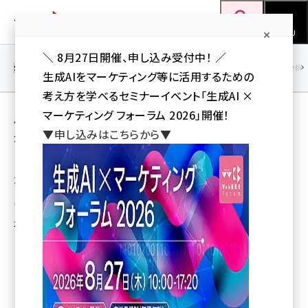
メ
Web担当者Forum
イ
検索
MENU
ン
＼ 8月27日開催、申し込み受付中！ ／
コ
SEO
マーケティング／広告
AI
SNS
アクセス解析／データ分析
生成AIをマーケティング等に活用するための
ン
考え方を学べるセミナーイベント「生成AI ×
テ
用語「アドビ」 が使われている記事の一覧
マーケティング フォーラム 2026」開催！
ン
▼申し込みはこちらから▼
全 16 記事中 1 ～ 16 を表示中
ツ
seo (3538)
に
「グーグルは酸素でありエコシステム」――ウェブ
2.0エキスポに見たWeb 2.0産業論
ai (2820)
移
動
youtube (2444)
海部 美知
2007年5月17日 8:00
note (2322)
セミナー (2315)
z世代 (1629)
meo (1281)