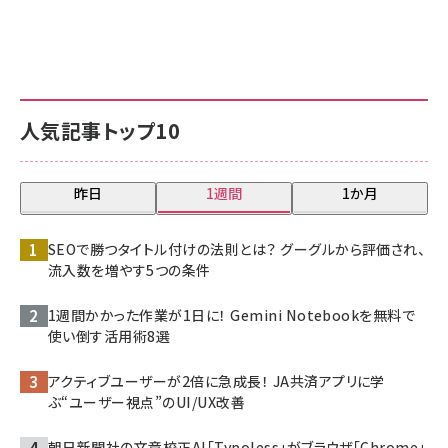
人気記事トップ10
昨日
1週間
1か月
SEOで勝つタイトル付けの法則とは？ グーグルから評価され、
流入数を増やす5つの条件
1週間かかった作業が1日に！ Gemini Notebookを無料で
使い倒す活用術8選
アクティブユーザーが2倍に急成長！ JA共済アプリに学
ぶ“ユーザー視点”のUI/UX改善
朝日新聞社の文章校正AI「Typoless」がブラウザ「Chrome」