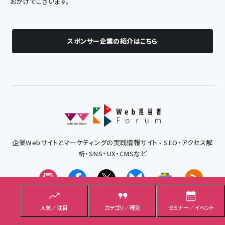
おかげでございます。
スポンサー企業の紹介はこちら
企業Webサイトとマーケティングの実践情報サイト - SEO・アクセス解
析・SNS・UX・CMSなど
メルマガ
Facebook
X(エックス)
Bluesky
Googleニュ
RSS
本サイトについて
広告出稿について（媒体資料）
人気／注目
カテゴリ／種別
セミナー／イベント
お問い合わせ
利用規約