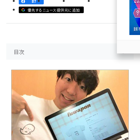
87
優先するニュース提供元に追加
llmo (1166)
目次