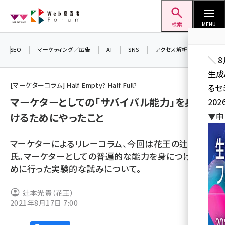
メ
Web担当者Forum
イ
検索
MENU
ン
コ
SEO
マーケティング／広告
AI
SNS
アクセス解析／データ分析
＼ 
ン
生成
テ
[マーケターコラム] Half Empty? Half Full?
るセ
ン
マーケターとしての「サバイバル能力」を身につ
202
ツ
seo (3528)
けるためにやったこと
▼申
に
ai (2811)
移
マーケターによるリレーコラム、今回は花王の辻本光貴
動
youtube (2439)
氏。マーケターとしての普遍的な能力を身につけるた
めに行った実験的な試みについて。
note (2315)
セミナー (2308)
辻本光貴（花王）
2021年8月17日 7:00
z世代 (1623)
meo (1277)