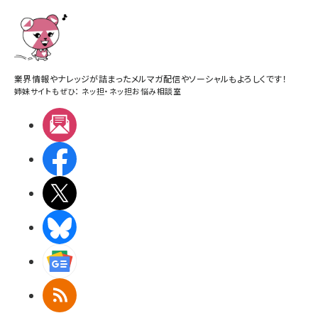
業界情報やナレッジが詰まったメルマガ配信やソーシャルもよろしくです！
姉妹サイトもぜひ：
ネッ担
・
ネッ担お悩み相談室
メルマガ
Facebook
X(エックス)
BlueSky
Googleニュース
RSS