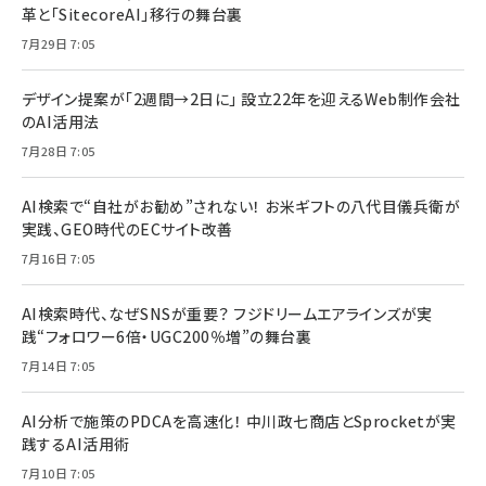
革と「SitecoreAI」移行の舞台裏
7月29日 7:05
デザイン提案が「2週間→2日に」 設立22年を迎えるWeb制作会社
のAI活用法
7月28日 7:05
AI検索で“自社がお勧め”されない！ お米ギフトの八代目儀兵衛が
実践、GEO時代のECサイト改善
7月16日 7:05
AI検索時代、なぜSNSが重要？ フジドリームエアラインズが実
践“フォロワー6倍・UGC200％増”の舞台裏
7月14日 7:05
AI分析で施策のPDCAを高速化！ 中川政七商店とSprocketが実
践するAI活用術
7月10日 7:05