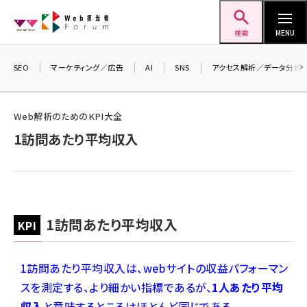
メ
Web担当者Forum
イ
検索
MENU
ン
コ
SEO
マーケティング／広告
AI
SNS
アクセス解析／データ分析
ン
テ
Web解析のためのKPI大全
ン
1訪問あたり平均収入
ツ
seo (3523)
に
ai (2804)
移
動
youtube (2429)
1訪問あたり平均収入
note (2312)
セミナー (2303)
1訪問あたり平均収入は、webサイトの収益パフォーマン
z世代 (1622)
スを測定する、より細かい指標であるが、
1人あたり平均
収入
と意味するところはほとんど同じである。
meo (1275)