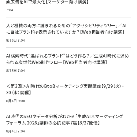
画広告をAIで最大化【マーケター向け講演】
￥1,599
7:04
anan(アンアン)2026/07/08号 No.2502[2026
Anker PowerLine III Flow USB-C & USB-C
年後半、あなたの恋と運命／山田涼介]
【New】Amazon Fire TV Stick HD | 手軽にスト
ケーブル Anker絡まないケーブル 240W 結束バン
リーミングをはじめよう | ストリーミングメディアプ
ド付き USB PD対応 シリコン素材採用 iPhone
￥880
人と機械の両方に読まれるための「アクセシビリティツリー」／AI
レイヤー
17 / 16 / 15 / Galaxy iPad Pro MacBook
￥1,890
Pro/Air 各種対応 (1.8m ミッドナイトブラック)
に自社ブランドは表示されていますか？【Web担当者向け講演】
￥6,980
ママ投資家が育休中に１億貯めた株式投資
8月6日 7:04
アサヒ飲料 モンスター エナジー 355ml×24本
￥1,870
Anker Soundcore P31i (Bluetooth 6.1) 【完
￥4,192
全ワイヤレスイヤホン/アクティブノイズキャンセリ
AI検索時代“選ばれるブランド”はどう作る？／生成AI時代に求め
ング/マルチポイント接続 / 最大50時間再生 / PSE
られる次世代Web制作フロー【Web担当者向け講演】
組織の成果を最大化する ルールのデザイン
技術基準適合】ブラック
￥5,990
サッポロ 生ビール 黒ラベル 350ml 缶 24本 ビー
8月5日 7:04
￥1,980
ル ケース買い【6/30応募〆切! 黒ラベルビヤセラー
キャンペーン】
Anker PowerLine III Flow USB-C & USB-C
ケーブル Anker絡まないケーブル 240W 結束バン
￥4,857
＜第3回＞AI時代のBtoBマーケティング実践講座【9/29（火）・
ド付き USB PD対応 シリコン素材採用 iPhone
30（水）開催】
Amazonランキングをもっと見る
17 / 16 / 15 / Galaxy iPad Pro MacBook
￥1,890
Pro/Air 各種対応 (1.8m ミッドナイトブラック)
8月4日 9:00
Amazonランキングをもっと見る
AI時代のSEOやデータ分析がわかる「生成AI×マーケティング
Amazonランキングをもっと見る
フォーラム 2026」講師の必読記事7選【8/27開催】
8月4日 7:04