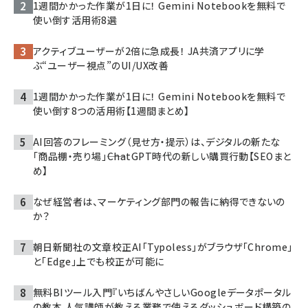
1週間かかった作業が1日に！ Gemini Notebookを無料で
使い倒す活用術8選
アクティブユーザーが2倍に急成長！ JA共済アプリに学
ぶ“ユーザー視点”のUI/UX改善
1週間かかった作業が1日に！ Gemini Notebookを無料で
使い倒す8つの活用術【1週間まとめ】
AI回答のフレーミング（見せ方・提示）は、デジタルの新たな
「商品棚・売り場」――ChatGPT時代の新しい購買行動【SEOまと
め】
なぜ経営者は、マーケティング部門の報告に納得できないの
か？
朝日新聞社の文章校正AI「Typoless」がブラウザ「Chrome」
と「Edge」上でも校正が可能に
無料BIツール入門『いちばんやさしいGoogleデータポータル
の教本 人気講師が教える業務で使えるダッシュボード構築の