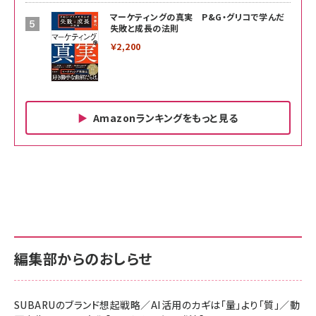
マーケティングの真実 P&G・グリコで学んだ
失敗と成長の法則
￥2,200
Amazonランキングをもっと見る
Amazon ビジネス・経済関連書籍 の売れ筋ランキン
Amazon 家電＆カメラ の売れ筋ランキング
Amazon パソコン・周辺機器 の売れ筋ランキング
グ
更新日時：2026/06/26 19:00
更新日時：2026/06/26 19:00
更新日時：2026/06/26 19:00
anan(アンアン)2026/07/01号 No.2501[魅せる
KIOXIA(キオクシア) 旧東芝メモリ microSD
KIOXIA(キオクシア) 旧東芝メモリ microSD
カラダ2026／宮舘涼太]
128GB UHS-I Class10 (最大読出速度
128GB UHS-I Class10 (最大読出速度
100MB/s) Nintendo Switch動作確認済 国内
100MB/s) Nintendo Switch動作確認済 国内
￥880
サポート正規品 メーカー保証5年 KLMEA128G
サポート正規品 メーカー保証5年 KLMEA128G
￥2,680
￥2,680
編集部からのおしらせ
anan(アンアン)2026/06/24号 No.2500増刊
スペシャルエディション[王道エンタメの矜持／
NIMASO ガラスフィルム iPhone 17 用 保護フィ
Amazon eギフトカード - Amazonロゴ - クラ
BTS]
ルム 強化ガラス 耐衝撃 高透過率 指紋防止 貼りや
シック
すい ガイド枠付き いPhone17 (6.3インチ) 対応
SUBARUのブランド想起戦略／AI活用のカギは「量」より「質」／動
￥1,100
￥5,000
2枚セット DSP25F1698