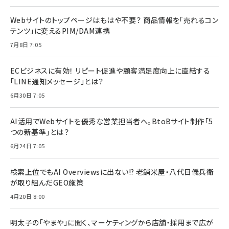
Webサイトのトップページはもはや不要？ 商品情報を「売れるコン
テンツ」に変えるPIM/DAM連携
7月8日 7:05
ECビジネスに有効！ リピート促進や顧客満足度向上に直結する
「LINE通知メッセージ」とは？
6月30日 7:05
AI活用でWebサイトを優秀な営業担当者へ。BtoBサイト制作「5
つの新基準」とは？
6月24日 7:05
検索上位でもAI Overviewsに出ない!? 老舗米屋・八代目儀兵衛
が取り組んだGEO施策
4月20日 8:00
明太子の「やまや」に聞く、マーケティングから店舗・採用まで広が