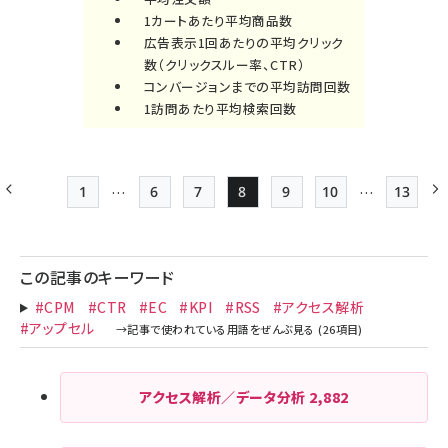
1カートあたり平均商品数
広告表示1回あたりの平均クリック
数（クリックスルー率、CTR）
コンバージョンまでの平均訪問回数
1訪問あたり平均検索回数
…
…
1
6
7
8
9
10
13
前ページ
先頭ページ
Page
Page
Page
Page
Page
最終ペ
ペー
ジ
この記事のキーワード
送
#CPM
#CTR
#EC
#KPI
#RSS
#アクセス解析
り
#アップセル
アクセス解析／データ分析
2,882