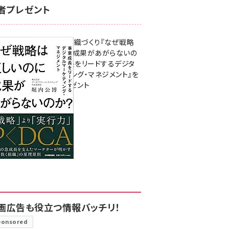
者プレゼント
成果を生む組織づくり『なぜ戦略
は正しいのに成果があがらないの
か？ 事業成長をリードするデジタ
ルマーケティング・マネジメント』を
3名様にプレゼント
8月7日 10:00
画広告も役立つ情報バッチリ！
ponsored