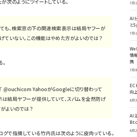
氏が次のように
ツイート
している。
7月1
A
とS
替わっても、検索窓の下の関連検索表示は結局ヤフーが
7月1
防げていない。この機能はやめた方がよいのでは？
W
情報
携
る。
7月8
E
ouchicom YahooがGoogleに切り替わって
向
示は結局ヤフーが提供していて、スパムを全然防げ
6月3
方がよいのでは？
A
Bt
6月2
ログで指摘
している竹内氏は次のように皮肉っている。