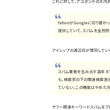
これに対して、アユダンテの大内
YahooがGoogleに切り
提供していて、スパムを全然
アイレップの渡辺氏が
賛同
してい
スパム業者を生み出す温床 RT @
も、検索窓の下の関連検索表
ていない。この機能はやめた
ヤフー関連キーワードスパムを
ブ