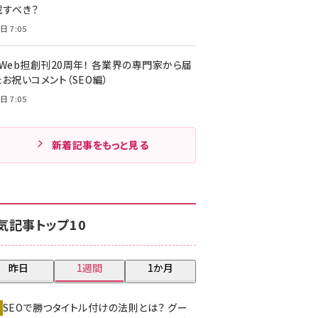
載すべき？
日 7:05
・Web担創刊20周年！ 各業界の専門家から届
お祝いコメント（SEO編）
日 7:05
新着記事をもっと見る
気記事トップ10
昨日
1週間
1か月
SEOで勝つタイトル付けの法則とは？ グー