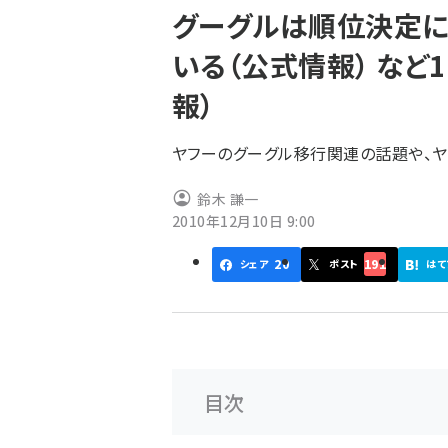
グーグルは順位決定に
ず
いる（公式情報） など1
報）
ヤフーのグーグル移行関連の話題や、ヤ
鈴木 謙一
2010年12月10日 9:00
20
191
シェア
ポスト
はて
目次