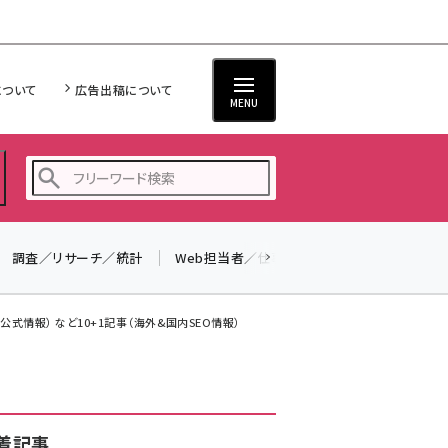
について
広告出稿について
MENU
調査／リサーチ／統計
Web担当者／仕事
法律／標準規格
seo (3528)
ai (2811)
式情報） など10+1記事（海外&国内SEO情報）
youtube (2439)
note (2315)
セミナー (2308)
着記事