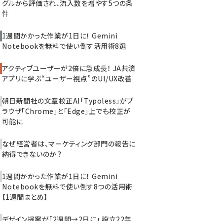
グルから評価され、流入数を増やす5つの条
件
1週間かかった作業が1日に！ Gemini
Notebookを無料で使い倒す活用術8選
アクティブユーザーが2倍に急成長！ JA共済
アプリに学ぶ“ユーザー視点”のUI/UX改善
朝日新聞社の文章校正AI「Typoless」がブ
ラウザ「Chrome」と「Edge」上でも校正が
可能に
なぜ経営者は、マーケティング部門の報告に
納得できないのか？
1週間かかった作業が1日に！ Gemini
Notebookを無料で使い倒す8つの活用術
【1週間まとめ】
デザイン提案が「2週間→2日に」 設立22年