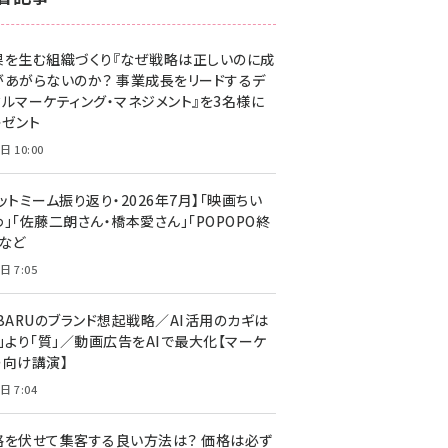
z世代 (1623)
果を生む組織づくり『なぜ戦略は正しいのに成
meo (1277)
があがらないのか？ 事業成長をリードするデ
llmo (1166)
タルマーケティング・マネジメント』を3名様に
レゼント
日 10:00
ットミーム振り返り・2026年7月】「映画ちい
」「佐藤二朗さん・橋本愛さん」「POPOPO終
」など
日 7:05
UBARUのブランド想起戦略／AI活用のカギは
量」より「質」／動画広告をAIで最大化【マーケ
ー向け講演】
日 7:04
格を伏せて集客する良い方法は？ 価格は必ず