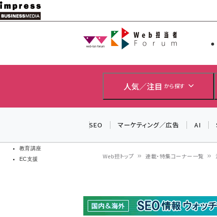
メ
イ
Web担当者
Web担当者
ン
EC担当者
コ
製品導入
ン
企業IT
ソフト開発
テ
人気／注目
から探す
IoT・AI
ン
DCクラウド
研究・調査
ツ
SEO
マーケティング／広告
AI
エネルギー
に
ドローン
移
教育講座
Web担トップ
連載・特集コーナー一覧
EC支援
動
パ
ン
く