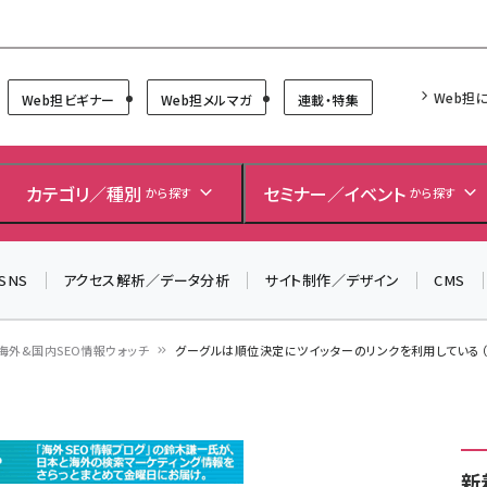
Forum
Web担
Web担ビギナー
Web担メルマガ
連載・特集
＼ 8月27日開催、申し込み受付中！ ／
生成AIをマーケティング等に活用するための考え方を学べ
カテゴリ／種別
セミナー／イベント
から探す
から探す
るセミナーイベント「生成AI × マーケティング フォーラム
2026」開催！
SNS
アクセス解析／データ分析
サイト制作／デザイン
CMS
▼申し込みはこちらから▼
海外&国内SEO情報ウォッチ
グーグルは順位決定にツイッターのリンクを利用している（公
新