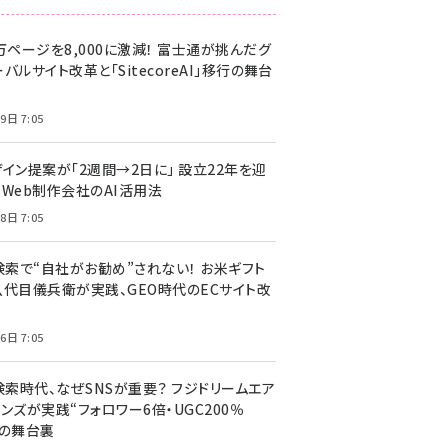
万ページを8,000に激減！ 富士通が挑んだグ
バルサイト改革と「SitecoreAI」移行の舞台
9日 7:05
ザイン提案が「2週間→2日に」 設立22年を迎
るWeb制作会社のAI活用法
8日 7:05
I検索で“自社がお勧め”されない！ お米ギフト
八代目儀兵衛が実践、GEO時代のECサイト改
6日 7:05
検索時代、なぜSNSが重要？ フジドリームエア
ンズが実践“フォロワー6倍・UGC200％
”の舞台裏