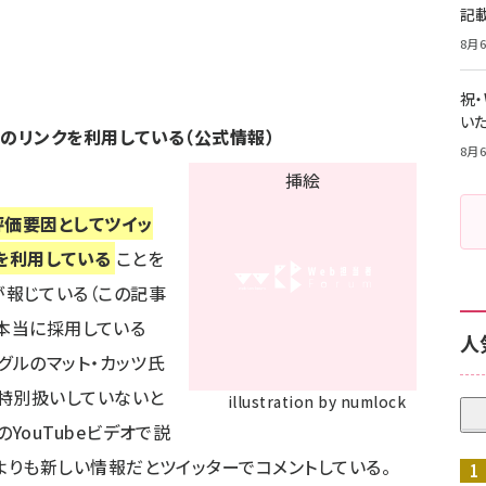
記
8月6
祝
いた
のリンクを利用している（公式情報）
8月6
評価要因としてツイッ
を利用している
ことを
が報じている（この記事
gが本当に採用している
人
ーグルのマット・カッツ氏
と特別扱いしていないと
illustration by numlock
の
YouTubeビデオで説
よりも新しい情報だと
ツイッターでコメント
している。