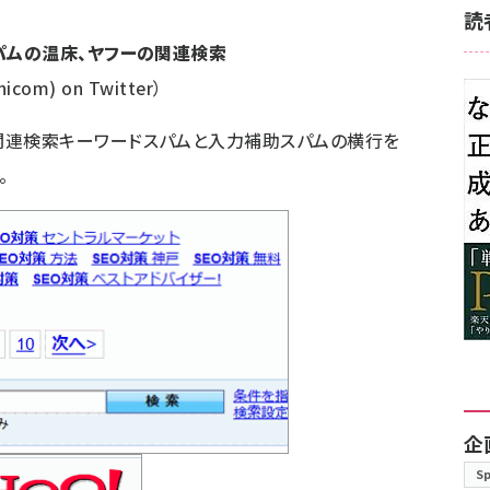
読
スパムの温床、ヤフーの関連検索
icom) on Twitter）
関連検索キーワードスパム
と
入力補助スパム
の横行を
。
企
S