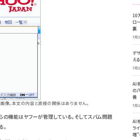
10
ロー
裏
7月2
デ
え
7月2
A
の
善
画像。本文の内容と直接の関係はありません。
7月1
らの機能はヤフーが管理している。そしてスパム問題
AI
る。
ライ
増