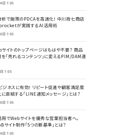
4日 7:05
I分析で施策のPDCAを高速化！ 中川政七商店
procketが実践するAI活用術
0日 7:05
ebサイトのトップページはもはや不要？ 商品
を「売れるコンテンツ」に変えるPIM/DAM連
日 7:05
Cビジネスに有効！ リピート促進や顧客満足度
上に直結する「LINE通知メッセージ」とは？
0日 7:05
I活用でWebサイトを優秀な営業担当者へ。
oBサイト制作「5つの新基準」とは？
4日 7:05