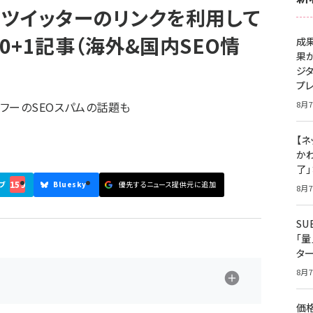
ツイッターのリンクを利用して
0+1記事（海外&国内SEO情
成
果
ジ
プ
フーのSEOスパムの話題も
8月7
【ネ
かわ
了
159
ブ
Bluesky
優先するニュース提供元に追加
8月7
S
「
タ
8月7
価