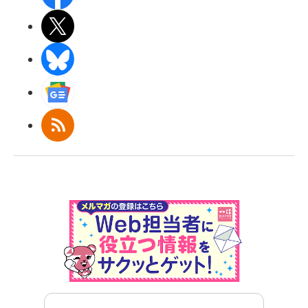
X(エックス)
BlueSky
Googleニュース
RSS