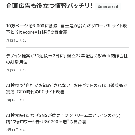
企画広告も役立つ情報バッチリ！
Sponsored
10万ページを8,000に激減！ 富士通が挑んだグローバルサイト改
革と「SitecoreAI」移行の舞台裏
7月29日 7:05
デザイン提案が「2週間→2日に」 設立22年を迎えるWeb制作会社
のAI活用法
7月28日 7:05
AI検索で“自社がお勧め”されない！ お米ギフトの八代目儀兵衛が
実践、GEO時代のECサイト改善
7月16日 7:05
AI検索時代、なぜSNSが重要？ フジドリームエアラインズが実
践“フォロワー6倍・UGC200％増”の舞台裏
7月14日 7:05