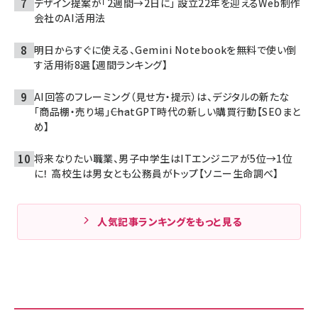
デザイン提案が「2週間→2日に」 設立22年を迎えるWeb制作
会社のAI活用法
明日からすぐに使える、Gemini Notebookを無料で使い倒
す活用術8選【週間ランキング】
AI回答のフレーミング（見せ方・提示）は、デジタルの新たな
「商品棚・売り場」――ChatGPT時代の新しい購買行動【SEOまと
め】
将来なりたい職業、男子中学生はITエンジニアが5位→1位
に！ 高校生は男女とも公務員がトップ【ソニー生命調べ】
人気記事ランキングをもっと見る