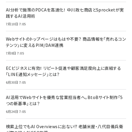
AI分析で施策のPDCAを高速化！ 中川政七商店とSprocketが実
践するAI活用術
7月10日 7:05
Webサイトのトップページはもはや不要？ 商品情報を「売れるコン
テンツ」に変えるPIM/DAM連携
7月8日 7:05
ECビジネスに有効！ リピート促進や顧客満足度向上に直結する
「LINE通知メッセージ」とは？
6月30日 7:05
AI活用でWebサイトを優秀な営業担当者へ。BtoBサイト制作「5
つの新基準」とは？
6月24日 7:05
検索上位でもAI Overviewsに出ない!? 老舗米屋・八代目儀兵衛