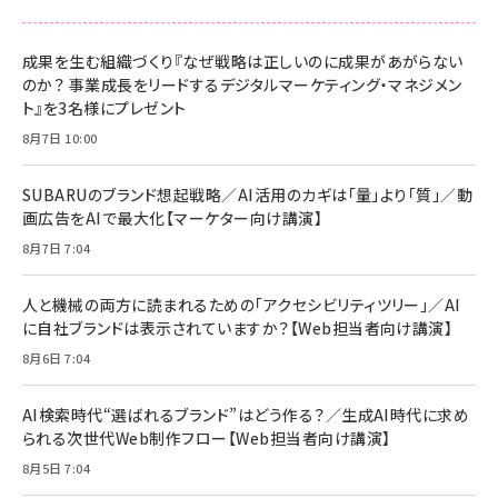
anan(アンアン)2026/06/24号 No.2500増刊
スペシャルエディション[王道エンタメの矜持／
NIMASO ガラスフィルム iPhone 17 用 保護フィ
Amazon eギフトカード - Amazonロゴ - クラ
BTS]
ルム 強化ガラス 耐衝撃 高透過率 指紋防止 貼りや
シック
すい ガイド枠付き いPhone17 (6.3インチ) 対応
成果を生む組織づくり『なぜ戦略は正しいのに成果があがらない
￥1,100
￥5,000
2枚セット DSP25F1698
のか？ 事業成長をリードするデジタルマーケティング・マネジメン
￥1,599
ト』を3名様にプレゼント
anan(アンアン)2026/07/08号 No.2502[2026
Anker PowerLine III Flow USB-C & USB-C
年後半、あなたの恋と運命／山田涼介]
【New】Amazon Fire TV Stick HD | 手軽にスト
ケーブル Anker絡まないケーブル 240W 結束バン
8月7日 10:00
リーミングをはじめよう | ストリーミングメディアプ
ド付き USB PD対応 シリコン素材採用 iPhone
￥880
レイヤー
17 / 16 / 15 / Galaxy iPad Pro MacBook
￥1,890
Pro/Air 各種対応 (1.8m ミッドナイトブラック)
SUBARUのブランド想起戦略／AI活用のカギは「量」より「質」／動
￥6,980
画広告をAIで最大化【マーケター向け講演】
ママ投資家が育休中に１億貯めた株式投資
アサヒ飲料 モンスター エナジー 355ml×24本
￥1,870
8月7日 7:04
Anker Soundcore P31i (Bluetooth 6.1) 【完
￥4,192
全ワイヤレスイヤホン/アクティブノイズキャンセリ
ング/マルチポイント接続 / 最大50時間再生 / PSE
人と機械の両方に読まれるための「アクセシビリティツリー」／AI
組織の成果を最大化する ルールのデザイン
技術基準適合】ブラック
￥5,990
サッポロ 生ビール 黒ラベル 350ml 缶 24本 ビー
に自社ブランドは表示されていますか？【Web担当者向け講演】
￥1,980
ル ケース買い【6/30応募〆切! 黒ラベルビヤセラー
8月6日 7:04
キャンペーン】
Anker PowerLine III Flow USB-C & USB-C
ケーブル Anker絡まないケーブル 240W 結束バン
￥4,857
ド付き USB PD対応 シリコン素材採用 iPhone
AI検索時代“選ばれるブランド”はどう作る？／生成AI時代に求め
Amazonランキングをもっと見る
17 / 16 / 15 / Galaxy iPad Pro MacBook
￥1,890
られる次世代Web制作フロー【Web担当者向け講演】
Pro/Air 各種対応 (1.8m ミッドナイトブラック)
Amazonランキングをもっと見る
8月5日 7:04