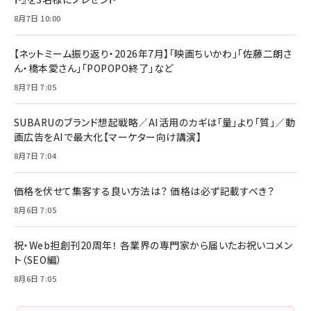
8月7日 10:00
【ネットミーム振り返り・2026年7月】「映画ちいかわ」「佐藤二朗さ
ん・橋本愛さん」「POPOPO終了」など
8月7日 7:05
SUBARUのブランド想起戦略／AI活用のカギは「量」より「質」／動
画広告をAIで最大化【マーケター向け講演】
8月7日 7:04
価格を伏せて集客する良い方法は？ 価格は必ず記載すべき？
8月6日 7:05
祝・Web担創刊20周年！ 各業界の専門家から届いたお祝いコメン
ト（SEO編）
8月6日 7:05