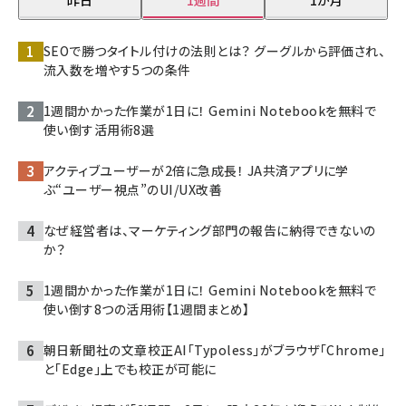
昨日
1週間
1か月
SEOで勝つタイトル付けの法則とは？ グーグルから評価され、
流入数を増やす5つの条件
1週間かかった作業が1日に！ Gemini Notebookを無料で
使い倒す活用術8選
アクティブユーザーが2倍に急成長！ JA共済アプリに学
ぶ“ユーザー視点”のUI/UX改善
なぜ経営者は、マーケティング部門の報告に納得できないの
か？
1週間かかった作業が1日に！ Gemini Notebookを無料で
使い倒す8つの活用術【1週間まとめ】
朝日新聞社の文章校正AI「Typoless」がブラウザ「Chrome」
と「Edge」上でも校正が可能に