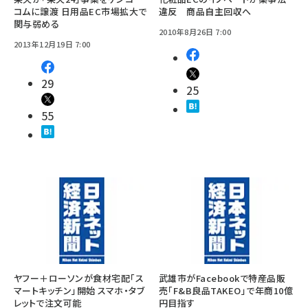
コムに譲渡 日用品EC市場拡大で
違反 商品自主回収へ
関与弱める
2010年8月26日 7:00
2013年12月19日 7:00
29
25
55
ヤフー＋ローソンが食材宅配「ス
武雄市がFacebookで特産品販
マートキッチン」開始 スマホ・タブ
売「F&B良品TAKEO」で年商10億
レットで注文可能
円目指す