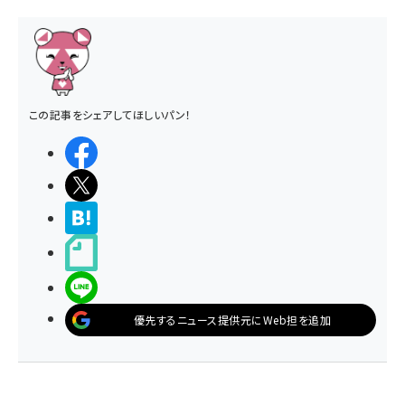
この記事をシェアしてほしいパン！
シェアする
ポストする
>ブクマする
noteで書く
LINEで送る
優先するニュース提供元にWeb担を追加