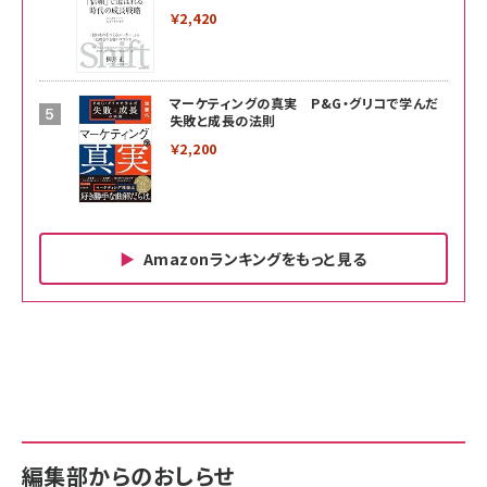
￥2,420
マーケティングの真実 P&G・グリコで学んだ
失敗と成長の法則
￥2,200
Amazonランキングをもっと見る
Amazon ビジネス・経済関連書籍 の売れ筋ランキン
Amazon 家電＆カメラ の売れ筋ランキング
Amazon パソコン・周辺機器 の売れ筋ランキング
グ
更新日時：2026/06/26 19:00
更新日時：2026/06/26 19:00
更新日時：2026/06/26 19:00
anan(アンアン)2026/07/01号 No.2501[魅せる
KIOXIA(キオクシア) 旧東芝メモリ microSD
KIOXIA(キオクシア) 旧東芝メモリ microSD
カラダ2026／宮舘涼太]
128GB UHS-I Class10 (最大読出速度
128GB UHS-I Class10 (最大読出速度
100MB/s) Nintendo Switch動作確認済 国内
100MB/s) Nintendo Switch動作確認済 国内
￥880
サポート正規品 メーカー保証5年 KLMEA128G
サポート正規品 メーカー保証5年 KLMEA128G
￥2,680
￥2,680
編集部からのおしらせ