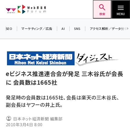
メ
Web担当者Forum
イ
検索
MENU
ン
コ
SEO
マーケティング／広告
AI
SNS
アクセス解析／データ分析
＼ 
ン
生成
テ
るセ
ン
202
ツ
seo (3528)
▼申
に
eビジネス推進連合会が発足 三木谷氏が会長
ai (2811)
移
に 会員数は1665社
動
youtube (2439)
発足時の会員数は1665社、会長は楽天の三木谷氏、
note (2315)
副会長はヤフーの井上氏。
セミナー (2308)
日本ネット経済新聞 編集部
z世代 (1623)
2010年3月4日 8:00
meo (1277)