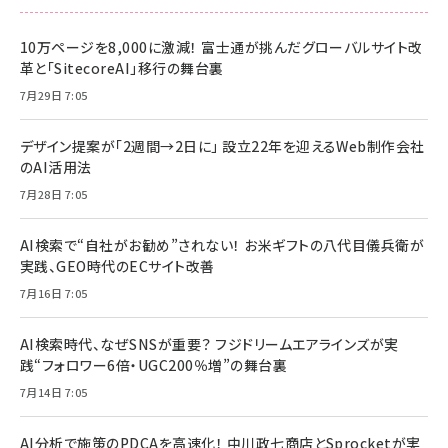
10万ページを8,000に激減！ 富士通が挑んだグローバルサイト改
革と「SitecoreAI」移行の舞台裏
7月29日 7:05
デザイン提案が「2週間→2日に」 設立22年を迎えるWeb制作会社
のAI活用法
7月28日 7:05
AI検索で“自社がお勧め”されない！ お米ギフトの八代目儀兵衛が
実践、GEO時代のECサイト改善
7月16日 7:05
AI検索時代、なぜSNSが重要？ フジドリームエアラインズが実
践“フォロワー6倍・UGC200％増”の舞台裏
7月14日 7:05
AI分析で施策のPDCAを高速化！ 中川政七商店とSprocketが実