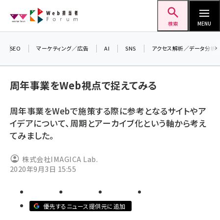
メ
Web担当者Forum
イ
検索
MENU
ン
コ
SEO
マーケティング／広告
AI
SNS
アクセス解析／データ分析
＼ 
ン
生成
テ
周年事業をWeb視点で捉えてみる
るセ
ン
20
ツ
周年事業をWebで施策する際に参考となるサイトやア
seo (3526)
▼
に
イデアについて、周期とアーカイブ化という軸から考え
ai (2807)
移
てみました。
動
youtube (2434)
株式会社IMAGICA Lab.
note (2312)
2020年9月3日 15:55
セミナー (2307)
z世代 (1622)
優先するニュース提供元に追加
meo (1275)