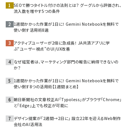
SEOで勝つタイトル付けの法則とは？ グーグルから評価され、
流入数を増やす5つの条件
1週間かかった作業が1日に！ Gemini Notebookを無料で
使い倒す活用術8選
アクティブユーザーが2倍に急成長！ JA共済アプリに学
ぶ“ユーザー視点”のUI/UX改善
なぜ経営者は、マーケティング部門の報告に納得できないの
か？
1週間かかった作業が1日に！ Gemini Notebookを無料で
使い倒す8つの活用術【1週間まとめ】
朝日新聞社の文章校正AI「Typoless」がブラウザ「Chrome」
と「Edge」上でも校正が可能に
デザイン提案が「2週間→2日に」 設立22年を迎えるWeb制作
会社のAI活用法