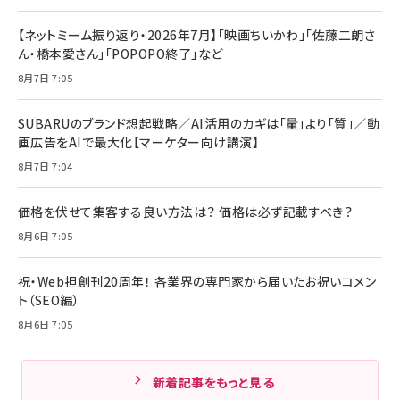
【ネットミーム振り返り・2026年7月】「映画ちいかわ」「佐藤二朗さ
ん・橋本愛さん」「POPOPO終了」など
8月7日 7:05
SUBARUのブランド想起戦略／AI活用のカギは「量」より「質」／動
画広告をAIで最大化【マーケター向け講演】
8月7日 7:04
価格を伏せて集客する良い方法は？ 価格は必ず記載すべき？
8月6日 7:05
祝・Web担創刊20周年！ 各業界の専門家から届いたお祝いコメン
ト（SEO編）
8月6日 7:05
新着記事をもっと見る