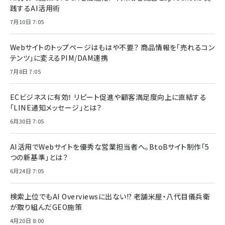
践するAI活用術
7月10日 7:05
Webサイトのトップページはもはや不要？ 商品情報を「売れるコン
テンツ」に変えるPIM/DAM連携
7月8日 7:05
ECビジネスに有効！ リピート促進や顧客満足度向上に直結する
「LINE通知メッセージ」とは？
6月30日 7:05
AI活用でWebサイトを優秀な営業担当者へ。BtoBサイト制作「5
つの新基準」とは？
6月24日 7:05
検索上位でもAI Overviewsに出ない!? 老舗米屋・八代目儀兵衛
が取り組んだGEO施策
4月20日 8:00