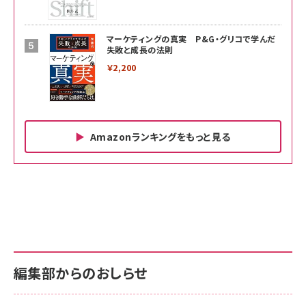
マーケティングの真実 P&G・グリコで学んだ
失敗と成長の法則
￥2,200
Amazonランキングをもっと見る
Amazon ビジネス・経済関連書籍 の売れ筋ランキン
Amazon 家電＆カメラ の売れ筋ランキング
Amazon パソコン・周辺機器 の売れ筋ランキング
グ
更新日時：2026/06/26 19:00
更新日時：2026/06/26 19:00
更新日時：2026/06/26 19:00
anan(アンアン)2026/07/01号 No.2501[魅せる
KIOXIA(キオクシア) 旧東芝メモリ microSD
KIOXIA(キオクシア) 旧東芝メモリ microSD
カラダ2026／宮舘涼太]
128GB UHS-I Class10 (最大読出速度
128GB UHS-I Class10 (最大読出速度
100MB/s) Nintendo Switch動作確認済 国内
100MB/s) Nintendo Switch動作確認済 国内
￥880
サポート正規品 メーカー保証5年 KLMEA128G
サポート正規品 メーカー保証5年 KLMEA128G
￥2,680
￥2,680
編集部からのおしらせ
anan(アンアン)2026/06/24号 No.2500増刊
スペシャルエディション[王道エンタメの矜持／
NIMASO ガラスフィルム iPhone 17 用 保護フィ
Amazon eギフトカード - Amazonロゴ - クラ
BTS]
ルム 強化ガラス 耐衝撃 高透過率 指紋防止 貼りや
シック