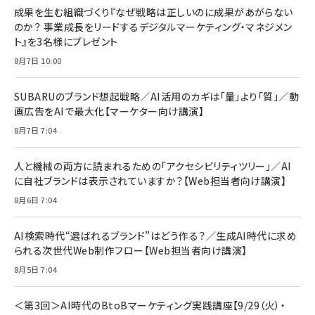
すい ガイド枠付き いPhone17 (6.3インチ) 対応
成果を生む組織づくり『なぜ戦略は正しいのに成果があがらない
￥1,100
￥5,000
2枚セット DSP25F1698
のか？ 事業成長をリードするデジタルマーケティング・マネジメン
￥1,599
ト』を3名様にプレゼント
anan(アンアン)2026/07/08号 No.2502[2026
Anker PowerLine III Flow USB-C & USB-C
年後半、あなたの恋と運命／山田涼介]
【New】Amazon Fire TV Stick HD | 手軽にスト
ケーブル Anker絡まないケーブル 240W 結束バン
8月7日 10:00
リーミングをはじめよう | ストリーミングメディアプ
ド付き USB PD対応 シリコン素材採用 iPhone
￥880
レイヤー
17 / 16 / 15 / Galaxy iPad Pro MacBook
￥1,890
Pro/Air 各種対応 (1.8m ミッドナイトブラック)
SUBARUのブランド想起戦略／AI活用のカギは「量」より「質」／動
￥6,980
画広告をAIで最大化【マーケター向け講演】
ママ投資家が育休中に１億貯めた株式投資
アサヒ飲料 モンスター エナジー 355ml×24本
￥1,870
8月7日 7:04
Anker Soundcore P31i (Bluetooth 6.1) 【完
￥4,192
全ワイヤレスイヤホン/アクティブノイズキャンセリ
ング/マルチポイント接続 / 最大50時間再生 / PSE
人と機械の両方に読まれるための「アクセシビリティツリー」／AI
組織の成果を最大化する ルールのデザイン
技術基準適合】ブラック
￥5,990
サッポロ 生ビール 黒ラベル 350ml 缶 24本 ビー
に自社ブランドは表示されていますか？【Web担当者向け講演】
￥1,980
ル ケース買い【6/30応募〆切! 黒ラベルビヤセラー
8月6日 7:04
キャンペーン】
Anker PowerLine III Flow USB-C & USB-C
ケーブル Anker絡まないケーブル 240W 結束バン
￥4,857
ド付き USB PD対応 シリコン素材採用 iPhone
AI検索時代“選ばれるブランド”はどう作る？／生成AI時代に求め
Amazonランキングをもっと見る
17 / 16 / 15 / Galaxy iPad Pro MacBook
￥1,890
られる次世代Web制作フロー【Web担当者向け講演】
Pro/Air 各種対応 (1.8m ミッドナイトブラック)
Amazonランキングをもっと見る
8月5日 7:04
Amazonランキングをもっと見る
＜第3回＞AI時代のBtoBマーケティング実践講座【9/29（火）・