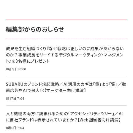
anan(アンアン)2026/07/01号 No.2501[魅せる
KIOXIA(キオクシア) 旧東芝メモリ microSD
KIOXIA(キオクシア) 旧東芝メモリ microSD
カラダ2026／宮舘涼太]
128GB UHS-I Class10 (最大読出速度
128GB UHS-I Class10 (最大読出速度
100MB/s) Nintendo Switch動作確認済 国内
100MB/s) Nintendo Switch動作確認済 国内
￥880
サポート正規品 メーカー保証5年 KLMEA128G
サポート正規品 メーカー保証5年 KLMEA128G
￥2,680
￥2,680
編集部からのおしらせ
anan(アンアン)2026/06/24号 No.2500増刊
スペシャルエディション[王道エンタメの矜持／
NIMASO ガラスフィルム iPhone 17 用 保護フィ
Amazon eギフトカード - Amazonロゴ - クラ
BTS]
ルム 強化ガラス 耐衝撃 高透過率 指紋防止 貼りや
シック
すい ガイド枠付き いPhone17 (6.3インチ) 対応
成果を生む組織づくり『なぜ戦略は正しいのに成果があがらない
￥1,100
￥5,000
2枚セット DSP25F1698
のか？ 事業成長をリードするデジタルマーケティング・マネジメン
￥1,599
ト』を3名様にプレゼント
anan(アンアン)2026/07/08号 No.2502[2026
Anker PowerLine III Flow USB-C & USB-C
年後半、あなたの恋と運命／山田涼介]
【New】Amazon Fire TV Stick HD | 手軽にスト
ケーブル Anker絡まないケーブル 240W 結束バン
8月7日 10:00
リーミングをはじめよう | ストリーミングメディアプ
ド付き USB PD対応 シリコン素材採用 iPhone
￥880
レイヤー
17 / 16 / 15 / Galaxy iPad Pro MacBook
￥1,890
Pro/Air 各種対応 (1.8m ミッドナイトブラック)
SUBARUのブランド想起戦略／AI活用のカギは「量」より「質」／動
￥6,980
画広告をAIで最大化【マーケター向け講演】
ママ投資家が育休中に１億貯めた株式投資
アサヒ飲料 モンスター エナジー 355ml×24本
￥1,870
8月7日 7:04
Anker Soundcore P31i (Bluetooth 6.1) 【完
￥4,192
全ワイヤレスイヤホン/アクティブノイズキャンセリ
ング/マルチポイント接続 / 最大50時間再生 / PSE
人と機械の両方に読まれるための「アクセシビリティツリー」／AI
組織の成果を最大化する ルールのデザイン
技術基準適合】ブラック
￥5,990
サッポロ 生ビール 黒ラベル 350ml 缶 24本 ビー
に自社ブランドは表示されていますか？【Web担当者向け講演】
￥1,980
ル ケース買い【6/30応募〆切! 黒ラベルビヤセラー
8月6日 7:04
キャンペーン】
Anker PowerLine III Flow USB-C & USB-C