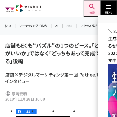
メ
Web担当者Forum
イ
検索
MENU
ン
コ
SEO
マーケティング／広告
AI
SNS
アクセス解析／データ分析
＼ 
ン
生成
テ
店舗もECも“パズル”の1つのピース。「どっち
るセ
ン
がいいか」ではなく「どっちもあって完成でき
202
ツ
seo (3532)
る」後編
▼申
に
ai (2814)
移
店舗×デジタルマーケティング第一回 Pathee川添隆
動
youtube (2441)
インタビュー
note (2317)
原嶋宏明
セミナー (2310)
2018年11月28日 16:08
z世代 (1623)
31
meo (1277)