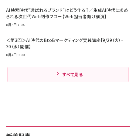
ケーブル Anker絡まないケーブル 240W 結束バン
￥4,857
ド付き USB PD対応 シリコン素材採用 iPhone
AI検索時代“選ばれるブランド”はどう作る？／生成AI時代に求め
Amazonランキングをもっと見る
17 / 16 / 15 / Galaxy iPad Pro MacBook
￥1,890
られる次世代Web制作フロー【Web担当者向け講演】
Pro/Air 各種対応 (1.8m ミッドナイトブラック)
Amazonランキングをもっと見る
8月5日 7:04
Amazonランキングをもっと見る
＜第3回＞AI時代のBtoBマーケティング実践講座【9/29（火）・
30（水）開催】
8月4日 9:00
すべて見る
新着記事