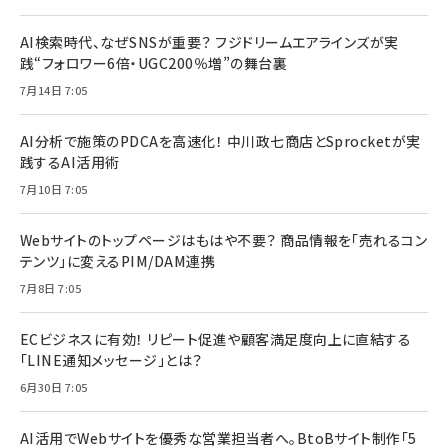
AI検索時代、なぜSNSが重要？ フジドリームエアラインズが実
践“フォロワー6倍・UGC200％増”の舞台裏
7月14日 7:05
AI分析で施策のPDCAを高速化！ 中川政七商店とSprocketが実
践するAI活用術
7月10日 7:05
Webサイトのトップページはもはや不要？ 商品情報を「売れるコン
テンツ」に変えるPIM/DAM連携
7月8日 7:05
ECビジネスに有効！ リピート促進や顧客満足度向上に直結する
「LINE通知メッセージ」とは？
6月30日 7:05
AI活用でWebサイトを優秀な営業担当者へ。BtoBサイト制作「5