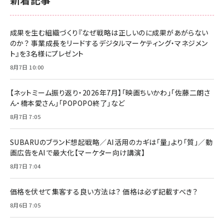
成果を生む組織づくり『なぜ戦略は正しいのに成果があがらない
のか？ 事業成長をリードするデジタルマーケティング・マネジメン
ト』を3名様にプレゼント
8月7日 10:00
【ネットミーム振り返り・2026年7月】「映画ちいかわ」「佐藤二朗さ
ん・橋本愛さん」「POPOPO終了」など
8月7日 7:05
SUBARUのブランド想起戦略／AI活用のカギは「量」より「質」／動
画広告をAIで最大化【マーケター向け講演】
8月7日 7:04
価格を伏せて集客する良い方法は？ 価格は必ず記載すべき？
8月6日 7:05