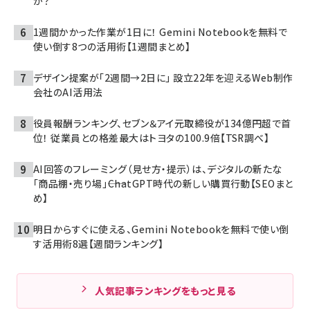
か？
1週間かかった作業が1日に！ Gemini Notebookを無料で
使い倒す8つの活用術【1週間まとめ】
デザイン提案が「2週間→2日に」 設立22年を迎えるWeb制作
会社のAI活用法
役員報酬ランキング、セブン＆アイ元取締役が134億円超で首
位！ 従業員との格差最大はトヨタの100.9倍【TSR調べ】
AI回答のフレーミング（見せ方・提示）は、デジタルの新たな
「商品棚・売り場」――ChatGPT時代の新しい購買行動【SEOまと
め】
明日からすぐに使える、Gemini Notebookを無料で使い倒
す活用術8選【週間ランキング】
人気記事ランキングをもっと見る