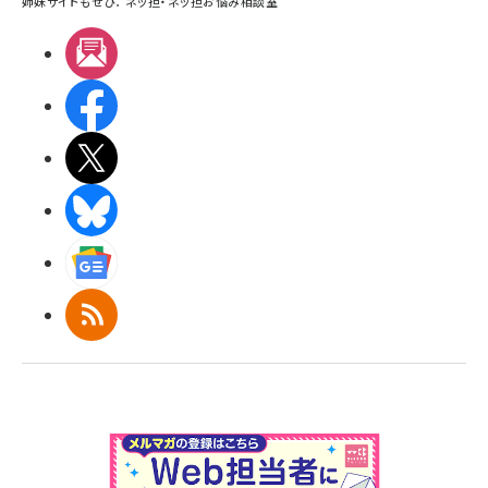
姉妹サイトもぜひ：
ネッ担
・
ネッ担お悩み相談室
メルマガ
Facebook
X(エックス)
BlueSky
Googleニュース
RSS