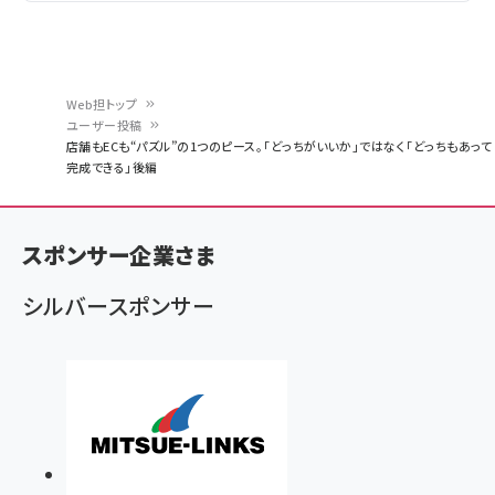
Web担トップ
ユーザー投稿
パ
店舗もECも“パズル”の1つのピース。「どっちがいいか」ではなく「どっちもあって
完成できる」後編
ン
く
ず
スポンサー企業さま
シルバースポンサー