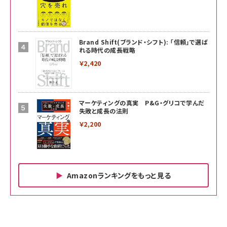
Brand Shift(ブランド・シフト): 「信頼」で選ば
れる時代の成長戦略
￥2,420
マーケティングの真実 P&G・グリコで学んだ
失敗と成長の法則
￥2,200
Amazonランキングをもっと見る
Amazon ビジネス・経済関連書籍 の売れ筋ランキン
Amazon 家電＆カメラ の売れ筋ランキング
Amazon パソコン・周辺機器 の売れ筋ランキング
グ
更新日時：2026/06/26 19:00
更新日時：2026/06/26 19:00
更新日時：2026/06/26 19:00