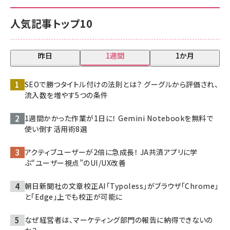
人気記事トップ10
昨日
1週間
1か月
SEOで勝つタイトル付けの法則とは？ グーグルから評価され、
流入数を増やす5つの条件
1週間かかった作業が1日に！ Gemini Notebookを無料で
使い倒す活用術8選
アクティブユーザーが2倍に急成長！ JA共済アプリに学
ぶ“ユーザー視点”のUI/UX改善
朝日新聞社の文章校正AI「Typoless」がブラウザ「Chrome」
と「Edge」上でも校正が可能に
なぜ経営者は、マーケティング部門の報告に納得できないの