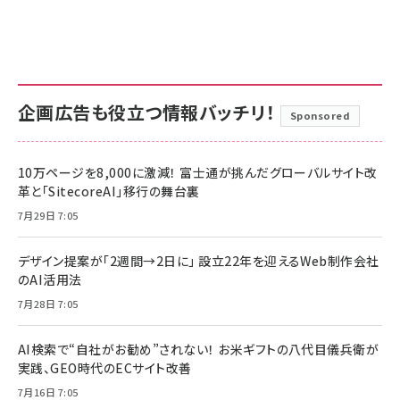
企画広告も役立つ情報バッチリ！
Sponsored
10万ページを8,000に激減！ 富士通が挑んだグローバルサイト改
革と「SitecoreAI」移行の舞台裏
7月29日 7:05
デザイン提案が「2週間→2日に」 設立22年を迎えるWeb制作会社
のAI活用法
7月28日 7:05
AI検索で“自社がお勧め”されない！ お米ギフトの八代目儀兵衛が
実践、GEO時代のECサイト改善
7月16日 7:05