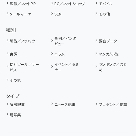
広報／ネットPR
EC／ネットショップ
モバイル
メールマーケ
SEM
その他
種別
事例／インタ
解説／ノウハウ
調査データ
ビュー
書評
コラム
マンガ/小説
便利ツール／サー
イベント／セミ
ランキング／まと
ビス
ナー
め
その他
タイプ
解説記事
ニュース記事
プレゼント／応募
用語集