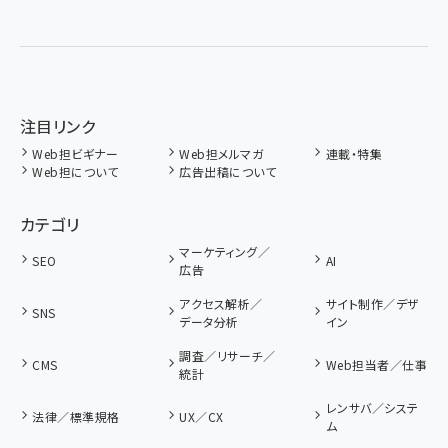
注目リンク
Web担ビギナー
Web担メルマガ
連載・特集
Web担について
広告出稿について
カテゴリ
マーケティング／
SEO
AI
広告
アクセス解析／
サイト制作／デザ
SNS
データ分析
イン
調査／リサーチ／
CMS
Web担当者／仕事
統計
レンサバ／システ
法律／標準規格
UX／CX
ム