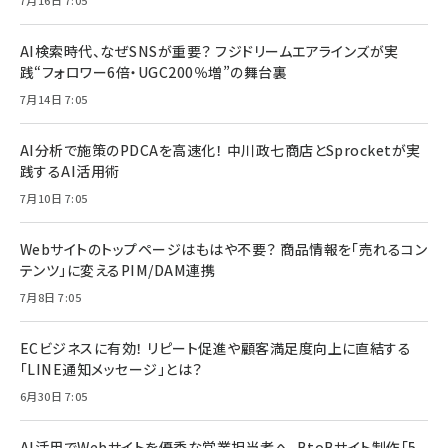
7月16日 7:05
AI検索時代、なぜSNSが重要？ フジドリームエアラインズが実
践“フォロワー6倍・UGC200％増”の舞台裏
7月14日 7:05
AI分析で施策のPDCAを高速化！ 中川政七商店とSprocketが実
践するAI活用術
7月10日 7:05
Webサイトのトップページはもはや不要？ 商品情報を「売れるコン
テンツ」に変えるPIM/DAM連携
7月8日 7:05
ECビジネスに有効！ リピート促進や顧客満足度向上に直結する
「LINE通知メッセージ」とは？
6月30日 7:05
AI活用でWebサイトを優秀な営業担当者へ。BtoBサイト制作「5