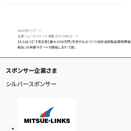
Web担トップ
企業ニュースリリース情報（PR TIMES）
パ
【4/16より】「【埼玉県】最大1000万円/次世代ものづくり技術活用製品開発費補
助金」の申請サポートを開始します！【助...
ン
く
ず
スポンサー企業さま
シルバースポンサー