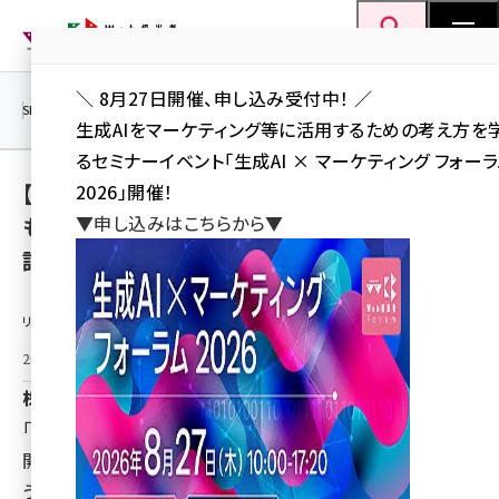
メ
Web担当者Forum
イ
検索
MENU
ン
＼ 8月27日開催、申し込み受付中！ ／
コ
SEO
マーケティング／広告
AI
SNS
アクセス解析／データ分析
生成AIをマーケティング等に活用するための考え方を
ン
るセミナーイベント「生成AI × マーケティング フォー
テ
【4/16より】「【埼玉県】最大1000万円/次世代
2026」開催！
ン
▼申し込みはこちらから▼
ものづくり技術活用製品開発費補助金」の申
ツ
seo (3528)
請サポートを開始します！【助成金なう】
に
ai (2811)
移
リリース情報提供元：
動
youtube (2439)
2025年4月16日 16:40
note (2315)
株式会社ナビット
セミナー (2308)
「【埼玉県】最大1000万円/次世代ものづくり技術活用製品
z世代 (1623)
開発費補助金」の申請サポートを開始しました。助成金な
うでは申請サポートを承っております。
meo (1277)