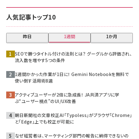
人気記事トップ10
昨日
1週間
1か月
SEOで勝つタイトル付けの法則とは？ グーグルから評価され、
流入数を増やす5つの条件
1週間かかった作業が1日に！ Gemini Notebookを無料で
使い倒す活用術8選
アクティブユーザーが2倍に急成長！ JA共済アプリに学
ぶ“ユーザー視点”のUI/UX改善
朝日新聞社の文章校正AI「Typoless」がブラウザ「Chrome」
と「Edge」上でも校正が可能に
なぜ経営者は、マーケティング部門の報告に納得できないの