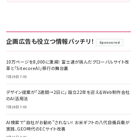
企画広告も役立つ情報バッチリ！
Sponsored
10万ページを8,000に激減！ 富士通が挑んだグローバルサイト改
革と「SitecoreAI」移行の舞台裏
7月29日 7:05
デザイン提案が「2週間→2日に」 設立22年を迎えるWeb制作会社
のAI活用法
7月28日 7:05
AI検索で“自社がお勧め”されない！ お米ギフトの八代目儀兵衛が
実践、GEO時代のECサイト改善