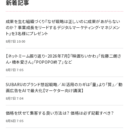
新着記事
成果を生む組織づくり『なぜ戦略は正しいのに成果があがらない
のか？ 事業成長をリードするデジタルマーケティング・マネジメン
ト』を3名様にプレゼント
8月7日 10:00
【ネットミーム振り返り・2026年7月】「映画ちいかわ」「佐藤二朗さ
ん・橋本愛さん」「POPOPO終了」など
8月7日 7:05
SUBARUのブランド想起戦略／AI活用のカギは「量」より「質」／動
画広告をAIで最大化【マーケター向け講演】
8月7日 7:04
価格を伏せて集客する良い方法は？ 価格は必ず記載すべき？
8月6日 7:05