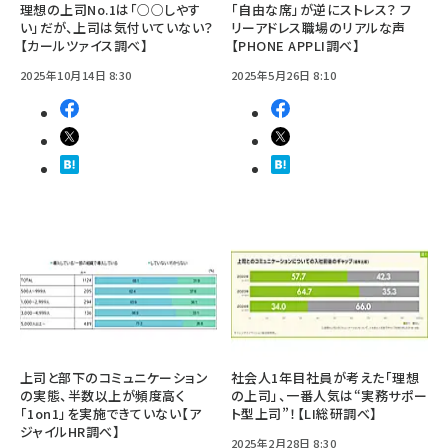
理想の上司No.1は「○○しやす
「自由な席」が逆にストレス？ フ
い」だが、上司は気付いていない？
リーアドレス職場のリアルな声
【カールツァイス調べ】
【PHONE APPLI調べ】
2025年10月14日 8:30
2025年5月26日 8:10
上司と部下のコミュニケーション
社会人1年目社員が考えた「理想
の実態、半数以上が頻度高く
の上司」、一番人気は“実務サポー
「1on1」を実施できていない【ア
ト型上司”！【LI総研調べ】
ジャイルHR調べ】
2025年2月28日 8:30