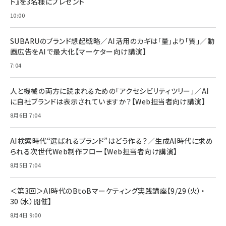
ト』を3名様にプレゼント
anan(アンアン)2026/07/08号 No.2502[2026
Anker PowerLine III Flow USB-C & USB-C
年後半、あなたの恋と運命／山田涼介]
【New】Amazon Fire TV Stick HD | 手軽にスト
ケーブル Anker絡まないケーブル 240W 結束バン
10:00
リーミングをはじめよう | ストリーミングメディアプ
ド付き USB PD対応 シリコン素材採用 iPhone
￥880
レイヤー
17 / 16 / 15 / Galaxy iPad Pro MacBook
￥1,890
Pro/Air 各種対応 (1.8m ミッドナイトブラック)
SUBARUのブランド想起戦略／AI活用のカギは「量」より「質」／動
￥6,980
画広告をAIで最大化【マーケター向け講演】
ママ投資家が育休中に１億貯めた株式投資
アサヒ飲料 モンスター エナジー 355ml×24本
￥1,870
7:04
Anker Soundcore P31i (Bluetooth 6.1) 【完
￥4,192
全ワイヤレスイヤホン/アクティブノイズキャンセリ
ング/マルチポイント接続 / 最大50時間再生 / PSE
人と機械の両方に読まれるための「アクセシビリティツリー」／AI
組織の成果を最大化する ルールのデザイン
技術基準適合】ブラック
￥5,990
サッポロ 生ビール 黒ラベル 350ml 缶 24本 ビー
に自社ブランドは表示されていますか？【Web担当者向け講演】
￥1,980
ル ケース買い【6/30応募〆切! 黒ラベルビヤセラー
8月6日 7:04
キャンペーン】
Anker PowerLine III Flow USB-C & USB-C
ケーブル Anker絡まないケーブル 240W 結束バン
￥4,857
ド付き USB PD対応 シリコン素材採用 iPhone
AI検索時代“選ばれるブランド”はどう作る？／生成AI時代に求め
Amazonランキングをもっと見る
17 / 16 / 15 / Galaxy iPad Pro MacBook
￥1,890
られる次世代Web制作フロー【Web担当者向け講演】
Pro/Air 各種対応 (1.8m ミッドナイトブラック)
Amazonランキングをもっと見る
8月5日 7:04
Amazonランキングをもっと見る
＜第3回＞AI時代のBtoBマーケティング実践講座【9/29（火）・
30（水）開催】
8月4日 9:00