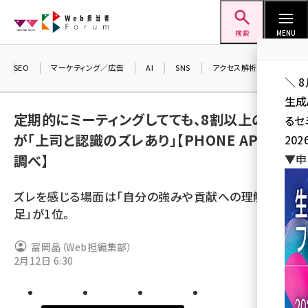
メ
Web担当者Forum
イ
検索
MENU
ン
コ
SEO
マーケティング／広告
AI
SNS
アクセス解析／データ分析
＼ 
ン
生成
テ
定期的にミーティングしてても、8割以上の部下
るセ
ン
が「上司と認識のズレあり」【PHONE APPLI
202
ツ
seo (3524)
調べ】
▼申
に
ai (2804)
移
ズレを感じる場面は「自分の強みや貢献への理解不
動
youtube (2431)
足」が1位。
note (2312)
冨岡晶（Web担編集部）
セミナー (2306)
2月12日 6:30
z世代 (1622)
meo (1275)