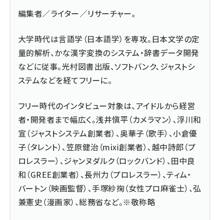
編集者／ライター／リサーチャー。
大学時代は言語学（日本語学）を専攻。日本文学の定
量的解析、かな漢字変換のシステム・辞書データ開発
などに従事。光村図書出版、ソフトバンク、ジャストシ
ステムなどを経てフリーに。
フリー時代のインタビュー対象は、アイドルから経営
者・開発者まで幅広く。浅井愼平（カメラマン）、浮川和
宣（ジャストシステム創業者）、奥華子（歌手）、小倉優
子（タレント）、笠原健治（mixi創業者）、越中詩郎（プ
ロレスラー）、ジャンヌダルク（ロックバンド）、田中良
和（GREE創業者）、長州力（プロレスラー）、ティム・
バートン（映画監督）、手塚紗掬（女性プロ麻雀士）、弘
兼憲史（漫画家）、総務省など。※敬称略