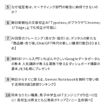
なぜ経営者は、マーケティング部門の報告に納得できないの
か？
朝日新聞社の文章校正AI「Typoless」がブラウザ「Chrome」
と「Edge」上でも校正が可能に
AI回答のフレーミング（見せ方・提示）は、デジタルの新たな
「商品棚・売り場」――ChatGPT時代の新しい購買行動【SEOまと
め】
無料BIツール入門『いちばんやさしいGoogleデータポータル
の教本 人気講師が教える業務で使えるダッシュボード構築の
基本』を3名様にプレゼント
明日からすぐに使える、Gemini Notebookを無料で使い倒
す活用術8選【週間ランキング】
将来なりたい職業、男子中学生はITエンジニアが5位→1位
に！ 高校生は男女とも公務員がトップ【ソニー生命調べ】