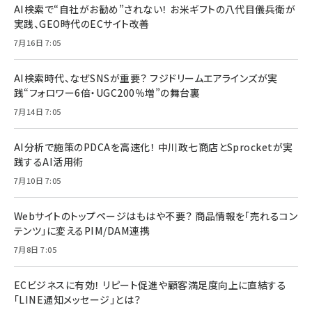
AI検索で“自社がお勧め”されない！ お米ギフトの八代目儀兵衛が
実践、GEO時代のECサイト改善
7月16日 7:05
AI検索時代、なぜSNSが重要？ フジドリームエアラインズが実
践“フォロワー6倍・UGC200％増”の舞台裏
7月14日 7:05
AI分析で施策のPDCAを高速化！ 中川政七商店とSprocketが実
践するAI活用術
7月10日 7:05
Webサイトのトップページはもはや不要？ 商品情報を「売れるコン
テンツ」に変えるPIM/DAM連携
7月8日 7:05
ECビジネスに有効！ リピート促進や顧客満足度向上に直結する
「LINE通知メッセージ」とは？