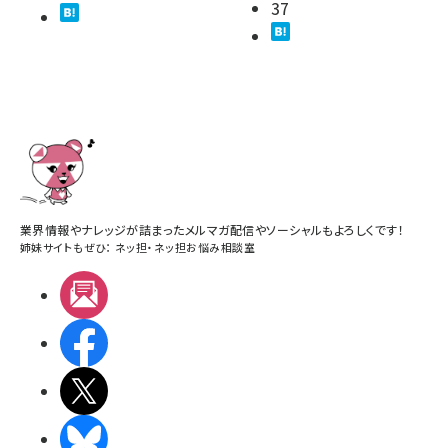
37
業界情報やナレッジが詰まったメルマガ配信やソーシャルもよろしくです！
姉妹サイトもぜひ：
ネッ担
・
ネッ担お悩み相談室
メルマガ
Facebook
X(エックス)
BlueSky