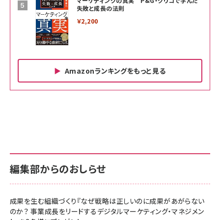
マーケティングの真実 P&G・グリコで学んだ
失敗と成長の法則
￥2,200
Amazonランキングをもっと見る
Amazon ビジネス・経済関連書籍 の売れ筋ランキン
Amazon 家電＆カメラ の売れ筋ランキング
Amazon パソコン・周辺機器 の売れ筋ランキング
グ
更新日時：2026/06/26 19:00
更新日時：2026/06/26 19:00
更新日時：2026/06/26 19:00
anan(アンアン)2026/07/01号 No.2501[魅せる
KIOXIA(キオクシア) 旧東芝メモリ microSD
KIOXIA(キオクシア) 旧東芝メモリ microSD
カラダ2026／宮舘涼太]
128GB UHS-I Class10 (最大読出速度
128GB UHS-I Class10 (最大読出速度
100MB/s) Nintendo Switch動作確認済 国内
100MB/s) Nintendo Switch動作確認済 国内
￥880
サポート正規品 メーカー保証5年 KLMEA128G
サポート正規品 メーカー保証5年 KLMEA128G
￥2,680
￥2,680
編集部からのおしらせ
anan(アンアン)2026/06/24号 No.2500増刊
スペシャルエディション[王道エンタメの矜持／
NIMASO ガラスフィルム iPhone 17 用 保護フィ
Amazon eギフトカード - Amazonロゴ - クラ
BTS]
ルム 強化ガラス 耐衝撃 高透過率 指紋防止 貼りや
シック
すい ガイド枠付き いPhone17 (6.3インチ) 対応
成果を生む組織づくり『なぜ戦略は正しいのに成果があがらない
￥1,100
￥5,000
2枚セット DSP25F1698
のか？ 事業成長をリードするデジタルマーケティング・マネジメン
￥1,599