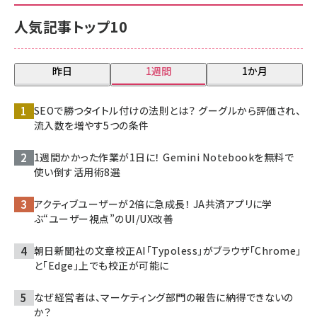
人気記事トップ10
昨日
1週間
1か月
SEOで勝つタイトル付けの法則とは？ グーグルから評価され、
流入数を増やす5つの条件
1週間かかった作業が1日に！ Gemini Notebookを無料で
使い倒す活用術8選
アクティブユーザーが2倍に急成長！ JA共済アプリに学
ぶ“ユーザー視点”のUI/UX改善
朝日新聞社の文章校正AI「Typoless」がブラウザ「Chrome」
と「Edge」上でも校正が可能に
なぜ経営者は、マーケティング部門の報告に納得できないの
か？