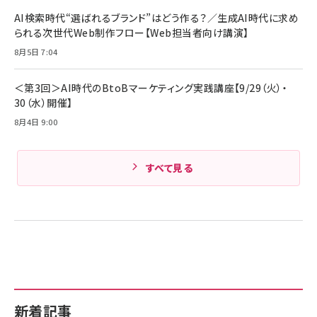
￥4,857
ド付き USB PD対応 シリコン素材採用 iPhone
AI検索時代“選ばれるブランド”はどう作る？／生成AI時代に求め
Amazonランキングをもっと見る
17 / 16 / 15 / Galaxy iPad Pro MacBook
￥1,890
られる次世代Web制作フロー【Web担当者向け講演】
Pro/Air 各種対応 (1.8m ミッドナイトブラック)
Amazonランキングをもっと見る
8月5日 7:04
Amazonランキングをもっと見る
＜第3回＞AI時代のBtoBマーケティング実践講座【9/29（火）・
30（水）開催】
8月4日 9:00
すべて見る
新着記事