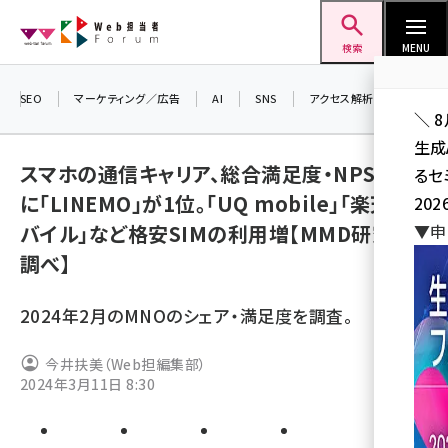
メ
Web担当者Forum
イ
検索
MENU
ン
コ
SEO
マーケティング／広告
AI
SNS
アクセス解析／データ分析
＼ 
ン
生成
テ
スマホの通信キャリア、総合満足度・NPSとも
るセ
ン
に「LINEMO」が1位。「UQ mobile」「楽天モ
202
ツ
seo (3532)
バイル」など格安SIMの利用増【MMD研究所
▼申
に
調べ】
ai (2814)
移
動
youtube (2441)
2024年2月のMNOのシェア・満足度を調査。
note (2317)
今井扶美（Web担編集部）
セミナー (2310)
2024年3月11日 8:30
z世代 (1623)
meo (1277)