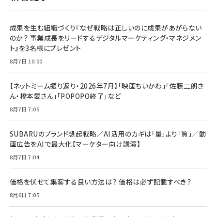
成果を生む組織づくり『なぜ戦略は正しいのに成果があがらない
のか？ 事業成長をリードするデジタルマーケティング・マネジメン
ト』を3名様にプレゼント
8月7日 10:00
【ネットミーム振り返り・2026年7月】「映画ちいかわ」「佐藤二朗さ
ん・橋本愛さん」「POPOPO終了」など
8月7日 7:05
SUBARUのブランド想起戦略／AI活用のカギは「量」より「質」／動
画広告をAIで最大化【マーケター向け講演】
8月7日 7:04
価格を伏せて集客する良い方法は？ 価格は必ず記載すべき？
8月6日 7:05