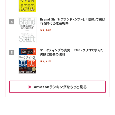
Brand Shift(ブランド・シフト): 「信頼」で選ば
れる時代の成長戦略
￥2,420
マーケティングの真実 P&G・グリコで学んだ
失敗と成長の法則
￥2,200
Amazonランキングをもっと見る
Amazon ビジネス・経済関連書籍 の売れ筋ランキン
Amazon 家電＆カメラ の売れ筋ランキング
Amazon パソコン・周辺機器 の売れ筋ランキング
グ
更新日時：2026/06/26 19:00
更新日時：2026/06/26 19:00
更新日時：2026/06/26 19:00