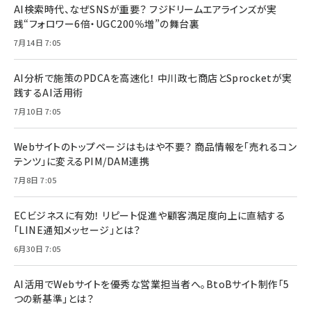
AI検索時代、なぜSNSが重要？ フジドリームエアラインズが実
践“フォロワー6倍・UGC200％増”の舞台裏
7月14日 7:05
AI分析で施策のPDCAを高速化！ 中川政七商店とSprocketが実
践するAI活用術
7月10日 7:05
Webサイトのトップページはもはや不要？ 商品情報を「売れるコン
テンツ」に変えるPIM/DAM連携
7月8日 7:05
ECビジネスに有効！ リピート促進や顧客満足度向上に直結する
「LINE通知メッセージ」とは？
6月30日 7:05
AI活用でWebサイトを優秀な営業担当者へ。BtoBサイト制作「5
つの新基準」とは？