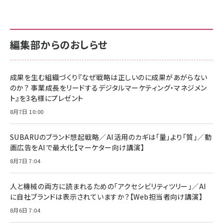
anan(アンアン)2026/07/01号 No.2501[魅せる
KIOXIA(キオクシア) 旧東芝メモリ microSD
KIOXIA(キオクシア) 旧東芝メモリ microSD
カラダ2026／宮舘涼太]
128GB UHS-I Class10 (最大読出速度
128GB UHS-I Class10 (最大読出速度
100MB/s) Nintendo Switch動作確認済 国内
100MB/s) Nintendo Switch動作確認済 国内
￥880
サポート正規品 メーカー保証5年 KLMEA128G
サポート正規品 メーカー保証5年 KLMEA128G
￥2,680
￥2,680
編集部からのおしらせ
anan(アンアン)2026/06/24号 No.2500増刊
スペシャルエディション[王道エンタメの矜持／
NIMASO ガラスフィルム iPhone 17 用 保護フィ
Amazon eギフトカード - Amazonロゴ - クラ
BTS]
ルム 強化ガラス 耐衝撃 高透過率 指紋防止 貼りや
シック
すい ガイド枠付き いPhone17 (6.3インチ) 対応
成果を生む組織づくり『なぜ戦略は正しいのに成果があがらない
￥1,100
￥5,000
2枚セット DSP25F1698
のか？ 事業成長をリードするデジタルマーケティング・マネジメン
￥1,599
ト』を3名様にプレゼント
anan(アンアン)2026/07/08号 No.2502[2026
Anker PowerLine III Flow USB-C & USB-C
年後半、あなたの恋と運命／山田涼介]
【New】Amazon Fire TV Stick HD | 手軽にスト
ケーブル Anker絡まないケーブル 240W 結束バン
8月7日 10:00
リーミングをはじめよう | ストリーミングメディアプ
ド付き USB PD対応 シリコン素材採用 iPhone
￥880
レイヤー
17 / 16 / 15 / Galaxy iPad Pro MacBook
￥1,890
Pro/Air 各種対応 (1.8m ミッドナイトブラック)
SUBARUのブランド想起戦略／AI活用のカギは「量」より「質」／動
￥6,980
画広告をAIで最大化【マーケター向け講演】
ママ投資家が育休中に１億貯めた株式投資
アサヒ飲料 モンスター エナジー 355ml×24本
￥1,870
8月7日 7:04
Anker Soundcore P31i (Bluetooth 6.1) 【完
￥4,192
全ワイヤレスイヤホン/アクティブノイズキャンセリ
ング/マルチポイント接続 / 最大50時間再生 / PSE
人と機械の両方に読まれるための「アクセシビリティツリー」／AI
組織の成果を最大化する ルールのデザイン
技術基準適合】ブラック
￥5,990
サッポロ 生ビール 黒ラベル 350ml 缶 24本 ビー
に自社ブランドは表示されていますか？【Web担当者向け講演】
￥1,980
ル ケース買い【6/30応募〆切! 黒ラベルビヤセラー
8月6日 7:04
キャンペーン】
Anker PowerLine III Flow USB-C & USB-C
ケーブル Anker絡まないケーブル 240W 結束バン