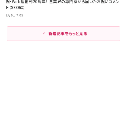
祝・Web担創刊20周年！ 各業界の専門家から届いたお祝いコメン
ト（SEO編）
8月6日 7:05
新着記事をもっと見る