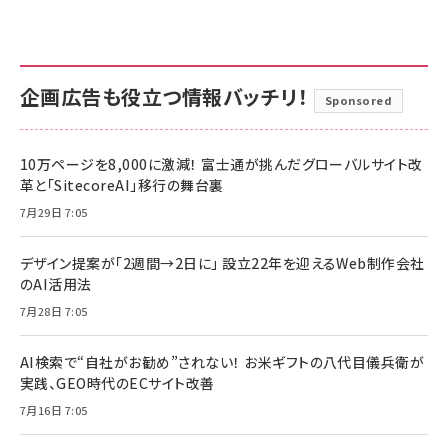
企画広告も役立つ情報バッチリ！
Sponsored
10万ページを8,000に激減！ 富士通が挑んだグローバルサイト改
革と「SitecoreAI」移行の舞台裏
7月29日 7:05
デザイン提案が「2週間→2日に」 設立22年を迎えるWeb制作会社
のAI活用法
7月28日 7:05
AI検索で“自社がお勧め”されない！ お米ギフトの八代目儀兵衛が
実践、GEO時代のECサイト改善
7月16日 7:05