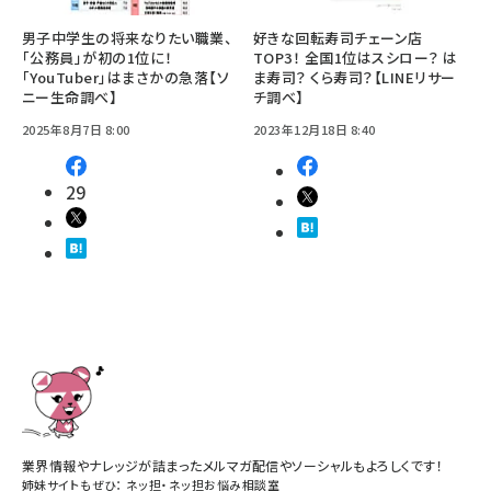
男子中学生の将来なりたい職業、
好きな回転寿司チェーン店
「公務員」が初の1位に！
TOP3！ 全国1位はスシロー？ は
「YouTuber」はまさかの急落【ソ
ま寿司？ くら寿司？【LINEリサー
ニー生命調べ】
チ調べ】
2025年8月7日 8:00
2023年12月18日 8:40
29
業界情報やナレッジが詰まったメルマガ配信やソーシャルもよろしくです！
姉妹サイトもぜひ：
ネッ担
・
ネッ担お悩み相談室